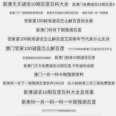
新澳天天谜语10期百度百科大全
新澳门免费谜语10期百度4
新澳门下一期预测百度潍坊鲁
新澳天天谜语10期百度百科
澳彩今晚一肖一特预测
管家婆100精准谜语怎么解百度你全家
新澳门特肖下期预测百度
管家婆100精准谜语怎么解百度五四青年节代表什么生肖
澳门管家100谜题怎么解百度
7777788888新澳门正版排列五开什么
新澳门精准10期谜语百度
百度预测四肖四码准确吗
新澳门天天免费谜语10期百度,不吃饭吃啥呢
澳门一肖一特今晚预测资料
新奥特一肖下一期预测百度软件24618
白小姐精准三肖三期免费预测
新澳谜语10期百度百科大全及答案
新奥特一肖一码一特一中期预测百度
7777777777788888882325