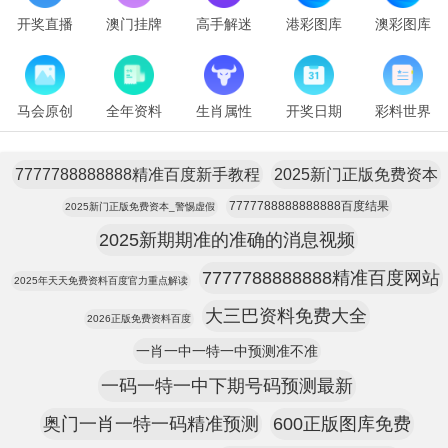
开奖直播
澳门挂牌
高手解迷
港彩图库
澳彩图库
马会原创
全年资料
生肖属性
开奖日期
彩料世界
7777788888888精准百度新手教程
2025新门正版免费资本
7777788888888888百度结果
2025新门正版免费资本_警惕虚假
2025新期期准的准确的消息视频
7777788888888精准百度网站
2025年天天免费资料百度官力重点解读
大三巴资料免费大全
2026正版免费资料百度
一肖一中一特一中预测准不准
一码一特一中下期号码预测最新
奥门一肖一特一码精准预测
600正版图库免费