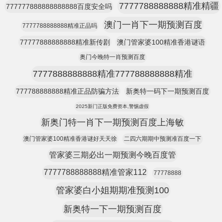
7777788888888精准精疆
777777888888888888百度安全吗
澳门一肖下一期预测百度
7777788888888精准正品吗
77777888888888精准新传剧
澳门管家婆100精准香港谜语
奥门今晚特一肖预测百度
7777888888888精准777788888888精准
777788888888精准正品防骗方法
新奥特一码下一期预测百度
2025新门正版免费资本,警惕虚假
新奥门特一肖下一期预测百度上海敏
澳门管家婆100精准香港谜好天天徐
二四六期期中预测准百度一下
管家婆三期必出一期预测今晚百度管
7777788888888精准管家112
77778888
管家婆白小姐期期准预测100
新奥特一下一期预测百度