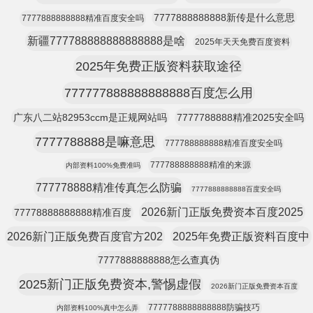
7777888888888新传是什么意思
7777888888888精准百度安全吗
新疆777788888888888888是啥
2025年天天免费百度资料
2025年免费正版资料获取途径
777777888888888888百度怎么用
广东八二站82953ccm是正规网站吗
7777788888精准2025安全吗
7777788888是嘛意思
777788888888精准百度安全吗
777788888888精准的来源
内部资料100%免费准吗
777778888精准传真怎么防骗
7777888888888百度安全吗
2026新门正版免费资本百度2025
77778888888888精准百度
2026新门正版免费百度官方202
2025年免费正版资料百度中
7777888888888怎么查真伪
2025新门正版免费资本,警惕虚假
2026新门正版免费资本百度
7777788888888888防骗技巧
内部资料100%真中怎么弄