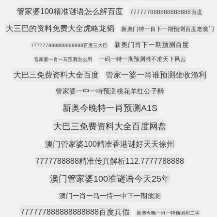
管家婆100精准谜语怎么解百度
777777888888888888百度
大三巴的资料免费大全虎略龙韬
新奥门特一肖下一期预测百度老澳门
新奥门肖下一期预测百度
777777888888888888百度三大巴
一码一特一期预测准不准天下风云
官家婆一肖一马预测怎么用
大巴三免费资料大全百度
管家一婆一肖谁预测坐收渔利
管家婆一中一特预测桃花羊红公子醉
新奥今晚特一肖预测A1S
大巴三免费资料大全百度网盘
澳门管家婆100精准香港谜好天天徐州
7777788888精准传真解析112.7777788888
澳门管家婆100准谜语今天25年
澳门一肖一马一恃一中下一期预测
777777888888888888百度真假
新澳今晚一肖一特预测和二字