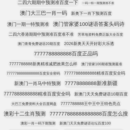
二四六期期中预测准百度一下
一码一特一期预测准不准
澳门大三巴一肖一码
新奥下一肖下预测百度
澳门管家婆100谜语答案头码诗
澳门一期一特预测准
二四六香港期期中预测准百度准不准
芳草地资料免费正版大全百度
2026新奥天天开好彩大乐透
澳门青青免费谜语20期百度
7777788888888百度正品吗
7777788888新奥精准减肥效果怎么样
澳门管家100期谁预测最准
77777888888888精准百度安全吗
7777788888888888百度安全密码
77778888888新准新疆
新澳门一肖马中特预测
7777888888888精准百度安全吗
新澳门天天免费谜语10期百度
7777788888王中王中王特色亮点
大巴三免费资料大全百度网盘
澳彩十二生肖预测
777777888888888888百度怎么搜
澳彩一肖一码下期预测
新澳门天天免费谜语论坛百度100