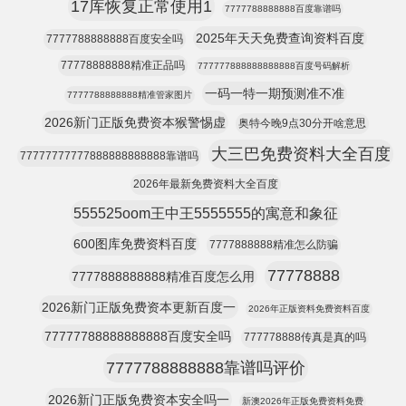
17库恢复正常使用1
7777788888888百度靠谱吗
2025年天天免费查询资料百度
7777788888888百度安全吗
77778888888精准正品吗
777777888888888888百度号码解析
一码一特一期预测准不准
7777788888888精准管家图片
2026新门正版免费资本猴警惕虚
奥特今晚9点30分开啥意思
大三巴免费资料大全百度
77777777777888888888888靠谱吗
2026年最新免费资料大全百度
555525oom王中王5555555的寓意和象征
600图库免费资料百度
7777888888精准怎么防骗
77778888
7777888888888精准百度怎么用
2026新门正版免费资本更新百度一
2026年正版资料免费资料百度
77777788888888888百度安全吗
777778888传真是真的吗
7777788888888靠谱吗评价
2026新门正版免费资本安全吗一
新澳2026年正版免费资料免费