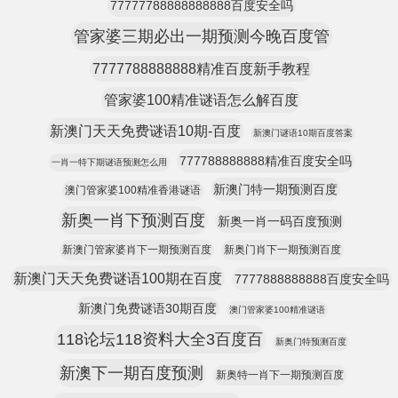
77777788888888888百度安全吗
管家婆三期必出一期预测今晚百度管
7777788888888精准百度新手教程
管家婆100精准谜语怎么解百度
新澳门天天免费谜语10期-百度
新澳门谜语10期百度答案
777788888888精准百度安全吗
一肖一特下期谜语预测怎么用
新澳门特一期预测百度
澳门管家婆100精准香港谜语
新奥一肖下预测百度
新奥一肖一码百度预测
新澳门管家婆肖下一期预测百度
新奥门肖下一期预测百度
新澳门天天免费谜语100期在百度
7777888888888百度安全吗
新澳门免费谜语30期百度
澳门管家婆100精准谜语
118论坛118资料大全3百度百
新奥门特预测百度
新澳下一期百度预测
新奥特一肖下一期预测百度