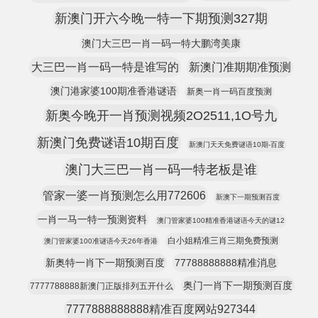
新澳门开六今晚一特一下期预测327期
澳门大三巴一肖一码一特大鹏湾美康
大三巴一肖一码一特是谁写的
新澳门准期期准预测
澳门港家婆100期准香港谜语
新奥一肖一码百度预测
新奥今晚开一肖预测视频2O2511,1O号九
新澳门免费谜语10期百度
新澳门天天免费谜语10期-百度
澳门大三巴一肖一码一特老板是谁
管家一婆一肖预测怎么用772606
新澳下一期预测百度
一肖一马一特一预测资料
澳门管家婆100精准香港谜语今天的谜12
白小姐精准三肖三期免费预测
澳门管家婆100准谜语今天26年香港
新奥特一肖下一期预测百度
77788888888精准消息
奥门一肖下一期预测百度
7777788888新澳门正版排列五开什么
7777888888888精准百度网站927344