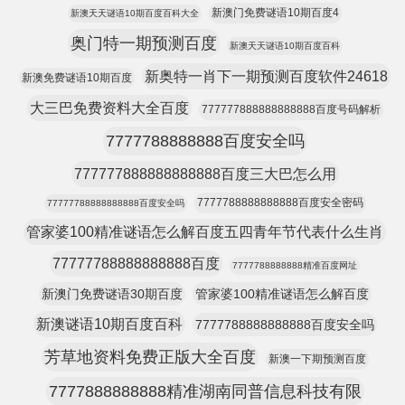
新澳门免费谜语10期百度4
新澳天天谜语10期百度百科大全
奥门特一期预测百度
新澳天天谜语10期百度百科
新奥特一肖下一期预测百度软件24618
新澳免费谜语10期百度
大三巴免费资料大全百度
777777888888888888百度号码解析
7777788888888百度安全吗
777777888888888888百度三大巴怎么用
7777788888888888百度安全密码
77777788888888888百度安全吗
管家婆100精准谜语怎么解百度五四青年节代表什么生肖
77777788888888888百度
7777788888888精准百度网址
新澳门免费谜语30期百度
管家婆100精准谜语怎么解百度
新澳谜语10期百度百科
7777788888888888百度安全吗
芳草地资料免费正版大全百度
新澳一下期预测百度
7777888888888精准湖南同普信息科技有限