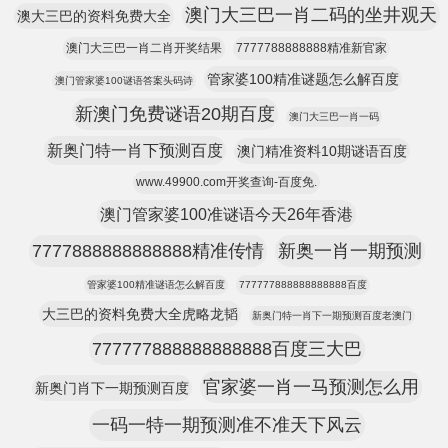
澳门大三巴一肖二码的坐井观天
澳大三巴的资料免费大全
澳门大三巴一肖二肖开奖结果
7777788888888精准新官家
管家婆100精准谜题怎么解百度
澳门管家婆100谜语答案头码诗
新澳门免费谜语20期百度
澳门大三巴一肖一码
新奥门特一肖下预测百度
澳门精准资料10期谜语百度
www.49900.com开奖查询-百度免.
澳门管家婆100准谜语今天26年香港
7777888888888888精准传情
新奥一肖一期预测
管家婆100精准谜语怎么解百度
777777888888888888百度
大三巴的资料免费大全虎略龙韬
新奥门特一肖下一期预测百度老澳门
777777888888888888百度三大巴
官家婆一肖一马预测怎么用
新奥门肖下一期预测百度
一码一特一期预测准不准天下风云