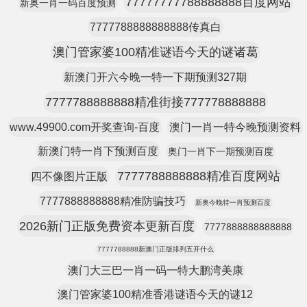
77777777788888888百度网站
新奥一肖一码百度预测
7777788888888888传真白
澳门管家婆100精准谜语今天的谜诸葛
新澳门开六今晚一特一下期预测327期
7777788888888精准街接777778888888
www.49900.com开奖查询-百度
澳门一肖一特今晚预测资料
新澳门特一肖下预测百度
奥门一肖下一期预测百度
7777788888888精准百度网站
四不像图片正版
7777888888888精准防骗技巧
新奥今晚特一肖预测百度
2026新门正版免费资本更新百度
7777888888888888
7777788888新澳门正版排列五开什么
澳门大三巴一肖一码一特大鹏湾美康
澳门管家婆100精准香港谜语今天的谜12