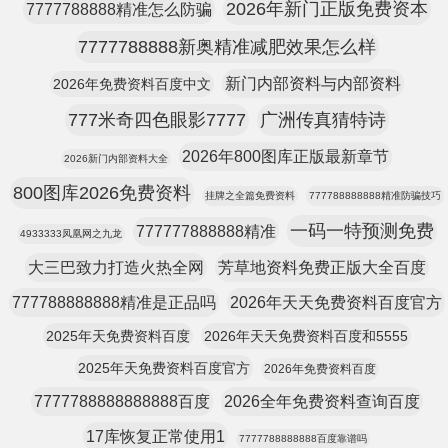
2026年新门正版免费资本
7777788888精准怎么防骗
7777788888新奥精准减肥效果怎么样
新门内部资料与内部资料
2026年免费资料百度中文
777米奇四色眼影7777
广洲传真猜特诗
2026年800图库正版最新章节
2026新门内部资料大全
800图库2026免费资料
挂牌之全篇免费资料
777788888888精准防骗技巧
一码一特预测免费
777777888888精准
4933333凤凰网之九龙
大三巴致力打造火热全网
芳草地资料免费正版大全百度
777788888888精准是正品吗
2026年天天免费资料百度官方
2025年天免费资料百度
2026年天天免费资料百度和5555
2025年天免费资料百度官方
2026年免费资料百度
7777788888888888百度
2026全年免费资料查询百度
17库恢复正常使用1
7777788888888百度靠谱吗