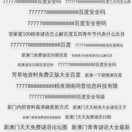
7777788888888百度安全吗
777777888888888888百度三大巴怎么用
77777788888888888百度安全吗
7777788888888888百度安全密码
管家婆100精准谜语怎么解百度五四青年节代表什么生肖
77777788888888888百度
7777788888888精准百度网址
新澳门免费谜语30期百度
管家婆100精准谜语怎么解百度
7777788888888888百度安全吗
新澳谜语10期百度百科
芳草地资料免费正版大全百度
新澳一下期预测百度
7777888888888精准湖南同普信息科技有限
777777888888888888百度安全等级
新门内部资料最准确更新方式
新澳门天天精准大全谜语王子
新澳门天天免费谜语10期
新澳门青青免费谜语答案解析
新澳门天天免费谜语论坛图
新澳门青青谜语大全最新