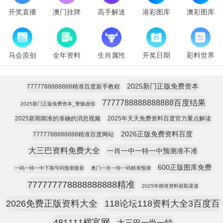
开奖直播
澳门挂牌
高手解迷
港彩图库
澳彩图库
马会原创
全年资料
生肖属性
开奖日期
彩料世界
2025新门正版免费资本
7777788888888精准百度新手教程
7777788888888888百度结果
2025新门正版免费资本_警惕虚假
2025新期期准的准确的消息视频
2025年天天免费资料百度官力重点解读
2026正版免费资料百度
7777788888888精准百度网站
大三巴资料免费大全
一肖一中一特一中预测准不准
600正版图库免费
一码一特一中下期号码预测最新
奥门一肖一特一码精准预测
777777778888888888精准
2025年精准资料获取渠道
2026免费正版资料大全
118论坛118资料大全3百度百
481111横富网
大三巴一尚一特