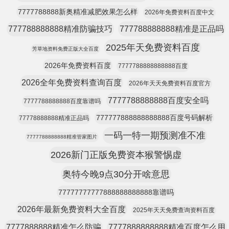
7777788888新奥精准减肥效果怎么样
2026年免费资料百度中文
777788888888精准防骗技巧
777788888888精准是正品吗
2025年天免费资料百度
芳草地资料免费正版大全百度
2026年免费资料百度
7777788888888888百度
2026全年免费资料查询百度
2026年天天免费资料百度官方
7777788888888百度安全吗
7777788888888百度靠谱吗
777777888888888888百度号码解析
77778888888精准正品吗
一码一特一期预测准不准
7777788888888精准管家图片
2026新门正版免费资本猴警惕虚
奥特今晚9点30分开啥意思
77777777777888888888888靠谱吗
2026年最新免费资料大全百度
2025年天天免费查询资料百度
7777888888精准怎么防骗
7777888888888精准百度怎么用