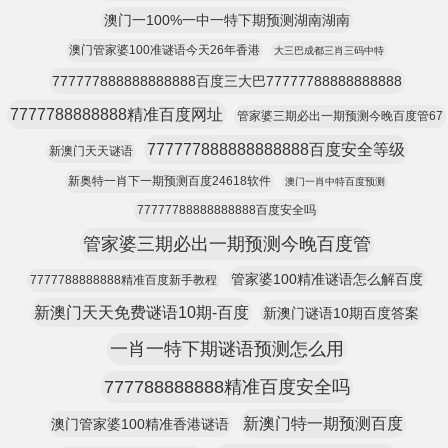
澳门一100%一中一特下期预测湖南湖南
澳门管家婆100准谜语今天26年香港
大三巴成都三肖三码中特
777777888888888888百度三大巴77777788888888888
7777788888888精准百度网址
管家婆三期必出一期预测今晚百度管67
777777888888888888百度安全等级
新澳门天天谜语
新奥特一肖下一期预测百度24618软件
澳门一肖中特百度预测
77777788888888888百度安全吗
管家婆三期必出一期预测今晚百度管
管家婆100精准谜语怎么解百度
7777788888888精准百度新手教程
新澳门天天免费谜语10期-百度
新澳门谜语10期百度答案
一肖一特下期谜语预测怎么用
777788888888精准百度安全吗
新澳门特一期预测百度
澳门管家婆100精准香港谜语