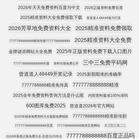
2026年天天免费资料百度与中文
2026正版资料免费百度
2025精准资料大全免费领取下载
曾道道人48449致力打造
2026芳草地免费资料大全
2025精准资料免费领取
2025精准资料大全免费
7777788888888精准街接7777788888888
2025年正版资料免费下载入口图片
金牌谜语网站大全免费
三中三免费平码网
7777788888888888衔接
资料长期免费公开
曾道道人48449开奖记录
2025新期期准的准确率
7777778888888精准
7777788888精准免传真
2025全年免费资料杳询方法是什么呢
内部资料最准100%准吗
600图库兔费2025
曾道道2026年官方网站
7777788888888精准新传剧
2025年精准免费资料大全最新免费领取
77777788888888888百度
7777888888888精准百度网站
大三巴三肖二二
7777788888888百度正品吗
2026年新奥正版免费大全-百度2025年全