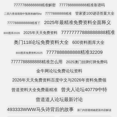
7777788888888精准解密
7777888888888精准靠谱吗
管家婆100谜语答案大全
77778888888精准
二四六香港期期中预测准确吗9w
2025年最精准免费资料全面释义
7777888888888精准丫
77777777888888888精准
2025年天天免费资料
800图库2026
奥门118论坛免费资料大全
600资料图库大全
7777888888888精准32209
800图库免费资料2025
7777788888888精准怎么用
2025澳门挂牌灯牌免费吗
金牛网论坛免费论坛资料
2026年天天免费资料百度中文与2026年资料免费领
曾夫人论坛40779中特
曾道资料大全免费最精准
曾道道人论坛最新讨论
493333WWW马头诗背后的故事
新门内部最精确更新内容解读