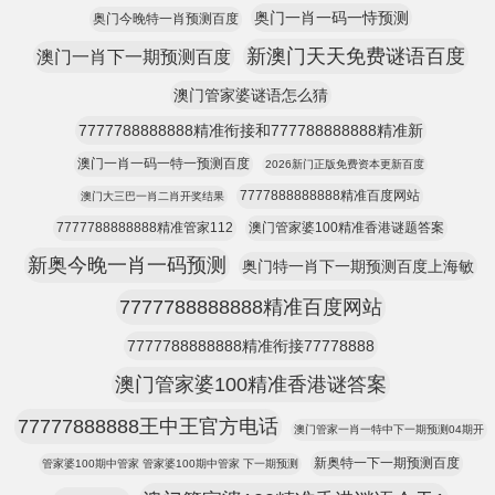
奥门一肖一码一恃预测
奥门今晚特一肖预测百度
新澳门天天免费谜语百度
澳门一肖下一期预测百度
澳门管家婆谜语怎么猜
7777788888888精准衔接和777788888888精准新
澳门一肖一码一特一预测百度
2026新门正版免费资本更新百度
7777888888888精准百度网站
澳门大三巴一肖二肖开奖结果
7777788888888精准管家112
澳门管家婆100精准香港谜题答案
新奥今晚一肖一码预测
奥门特一肖下一期预测百度上海敏
7777788888888精准百度网站
7777788888888精准衔接77778888
澳门管家婆100精准香港谜答案
77777888888王中王官方电话
澳门管家一肖一特中下一期预测04期开
新奥特一下一期预测百度
管家婆100期中管家 管家婆100期中管家 下一期预测