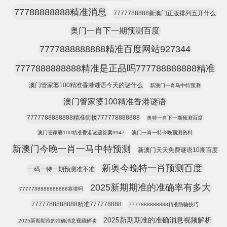
77788888888精准消息
7777788888新澳门正版排列五开什么
奥门一肖下一期预测百度
7777888888888精准百度网站927344
7777888888888精准是正品吗777788888888精准
澳门管家婆100精准香港谜语今天的谜什么
新澳门一肖马中特预测
澳门管家婆100精准香港谜语
7777788888888精准街接777778888888
奥特一肖下一期预测百度
澳门管家婆100精准香港谜题答案9947
澳门一肖一特今晚预测资料
新澳门今晚一肖一马中特预测
新澳门天天免费谜语10期百度
新奥今晚特一肖预测百度
一码一特一期预测准不准
2025新期期准的准确率有多大
7777788888888888靠谱吗
7777788888888精准777778888
7777888888888精准防骗技巧
2025新期期准的准确消息视频解析
2025新期期准的准确消息视频解读