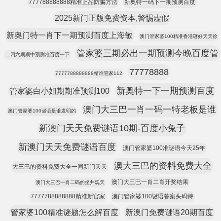
777788888888精准正品防骗方法
新奥特一码下一期预测百度
2025新门正版免费资本,警惕虚假
新奥门特一肖下一期预测百度上海敏
澳门管家婆100精准香港谜好天天徐
管家婆三期必出一期预测今晚百度管
二四六期期中预测准百度一下
77778888
7777788888888精准管家112
新奥特一下一期预测百度
管家婆白小姐期期准预测100
澳门大三巴一肖一码一特老板是谁
澳门管家婆100谜语是谁发明的
新澳门天天免费谜语10期-百度小兔子
新澳门天天免费谜语百度
澳门管家婆100准谜语今天25年
澳大三巴的资料免费大全
大三巴的资料免费大全一同新门天天
澳门大三巴一肖二肖开奖结果
澳门大三巴一肖二码的坐井观天
7777788888888精准新官家
澳门管家婆100谜语答案头码诗
管家婆100精准谜题怎么解百度
新澳门免费谜语20期百度