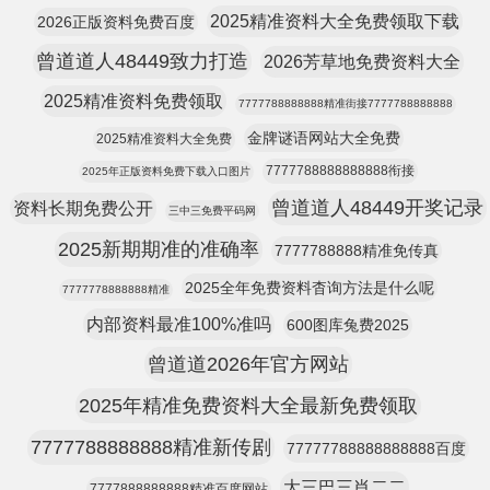
2025精准资料大全免费领取下载
2026正版资料免费百度
曾道道人48449致力打造
2026芳草地免费资料大全
2025精准资料免费领取
7777788888888精准街接7777788888888
金牌谜语网站大全免费
2025精准资料大全免费
7777788888888888衔接
2025年正版资料免费下载入口图片
曾道道人48449开奖记录
资料长期免费公开
三中三免费平码网
2025新期期准的准确率
7777788888精准免传真
2025全年免费资料杳询方法是什么呢
7777778888888精准
内部资料最准100%准吗
600图库兔费2025
曾道道2026年官方网站
2025年精准免费资料大全最新免费领取
7777788888888精准新传剧
77777788888888888百度
大三巴三肖二二
7777888888888精准百度网站