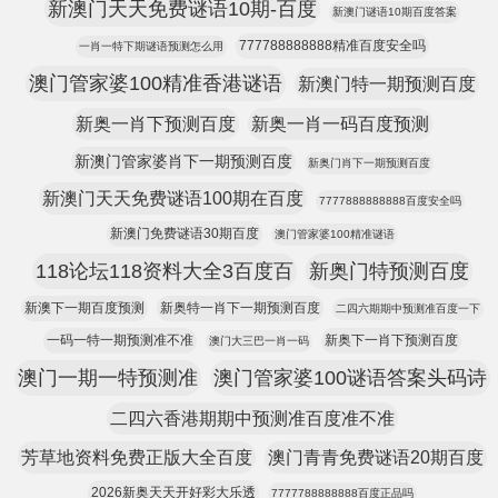
新澳门天天免费谜语10期-百度
新澳门谜语10期百度答案
777788888888精准百度安全吗
一肖一特下期谜语预测怎么用
澳门管家婆100精准香港谜语
新澳门特一期预测百度
新奥一肖下预测百度
新奥一肖一码百度预测
新澳门管家婆肖下一期预测百度
新奥门肖下一期预测百度
新澳门天天免费谜语100期在百度
7777888888888百度安全吗
新澳门免费谜语30期百度
澳门管家婆100精准谜语
118论坛118资料大全3百度百
新奥门特预测百度
新澳下一期百度预测
新奥特一肖下一期预测百度
二四六期期中预测准百度一下
一码一特一期预测准不准
新奥下一肖下预测百度
澳门大三巴一肖一码
澳门一期一特预测准
澳门管家婆100谜语答案头码诗
二四六香港期期中预测准百度准不准
芳草地资料免费正版大全百度
澳门青青免费谜语20期百度
2026新奥天天开好彩大乐透
7777788888888百度正品吗