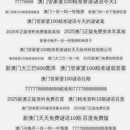
澳门管家婆100精准香港谜语今天1
77778888
澳门一肖一码一恃预测
新澳门特一肖下预测百度
澳门管家100期谁预测最准
澳门管家婆100精准谜语今天的谜诸葛
2025澳门正版免费资本车真相
2025年正版资料免费最新真假
新澳今晚开一肖一特预测和神算子
澳门管家婆100精准香港谜好天天徐州科技有限公司
澳门大三巴一肖一码
2025新澳门免费挂牌真假
澳管家婆100精准谜语82期
新澳门大三巴600图库
澳门管家婆100精准谜底答案
澳门管家婆100谜语往期
7777788888888精准和7777888888888
2025新澳正版资科免费百度
澳门精准资料10期谜语百度
澳门管家婆100谜语答案头码诗
2026新门正版免费百度
新澳门天天免费谜语10期-百度免费版
澳门今晚开一肖一特一中预测
777788888888精准衡接