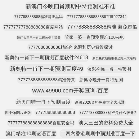
新澳门今晚四肖期期中特预测准不准
777788888888精准是正品吗
777777888888888888百度927344
77778888888888精准,避免虚假
77777777788888888百度网站
管家一婆一肖预测预准100%免
澳门大三巴一肖二码的坐井观天
7777888888888精准的来源和历史背景探讨
新奥特一肖下一期预测百度软件24618
新奥免费期期准谁是好人大结局
新奥特一肖下一期预测百度49
澳彩今晚一肖一特预测
7777788888888888精准传真
新奥今晚开一肖特预测
www.49900.com开奖查询-百度
新奥门特一肖下预测百度
新澳2026資料免费大全大乐透
7777888888888888
四不像图片正版
7777788888888精准是什么服务?
澳大三巴的资料免费大全
777777888888888888百度安全吗
澳门精准10期谜语百度
二四六香港期期中预测准百度一下