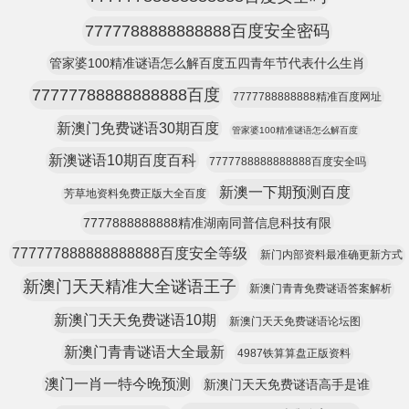
7777788888888888百度安全密码
管家婆100精准谜语怎么解百度五四青年节代表什么生肖
77777788888888888百度
7777788888888精准百度网址
新澳门免费谜语30期百度
管家婆100精准谜语怎么解百度
新澳谜语10期百度百科
7777788888888888百度安全吗
新澳一下期预测百度
芳草地资料免费正版大全百度
7777888888888精准湖南同普信息科技有限
777777888888888888百度安全等级
新门内部资料最准确更新方式
新澳门天天精准大全谜语王子
新澳门青青免费谜语答案解析
新澳门天天免费谜语10期
新澳门天天免费谜语论坛图
新澳门青青谜语大全最新
4987铁算算盘正版资料
澳门一肖一特今晚预测
新澳门天天免费谜语高手是谁