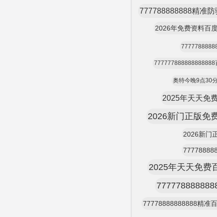
777788888888精准
2026年免费资料百
77777888
777777888888888
奥特今晚9点30
2025年天天免
2026新门正版
2026新
777788
2025年天天免费
7777788888
77778888888888精准