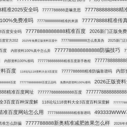
888精准2025安全吗
77778888888
7777788888是嘛意思
100%免费准吗
777778888精准
777788888888精准的来源
77778888888888精准百度
2026新门正版免费
888百度安全吗
百度官方202
7777888888888怎么查真伪
2025新门
2025年免费正版资料百度中
7777788888888888防骗技巧
百度
7
内部资料100%真中怎么弄
77777888888
1
内部资料100%准吗
7777788888888精准百度新手教程
资料百度
内部
7777788888精准防骗靠谱吗
118论坛118资料大全3百度百
2026正版资
8888888百度
7777788888888百度正品吗
免费内部资料100%准吗
88888精准百度网址
7777778888888
7777778888888888百度
大全3百度百种深度解
118论坛118资料大全3百度百料深度解
777777
888精准百度网站怎么用
493333W
7777888888888精准靠谱吗
7777788888新奥精准减肥效果怎么样
88精准怎么防骗
2026