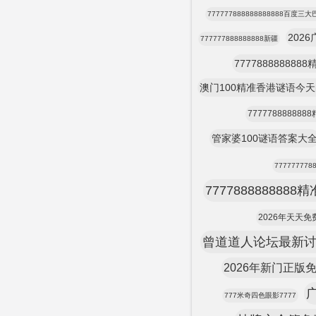
777777888888888888百度三
202
777777888888888新疆
77778888888
澳门100精准香港谜语今
77777888888
管家婆100谜语答案大
777777778
7777888888888精
2026年天天
曾道道人论坛最新
2026年新门正版
777米奇四色眼影7777