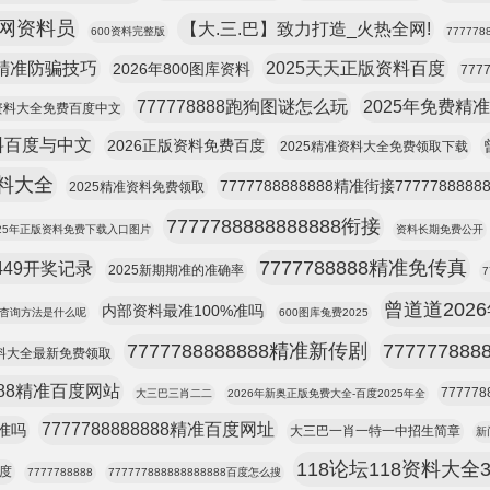
网资料员
【大.三.巴】致力打造_火热全网!
600资料完整版
77777
88精准防骗技巧
2025天天正版资料百度
2026年800图库资料
777
777778888跑狗图谜怎么玩
2025年免费精
版资料大全免费百度中文
料百度与中文
2026正版资料免费百度
2025精准资料大全免费领取下载
资料大全
7777788888888精准街接77777888888
2025精准资料免费领取
7777788888888888衔接
025年正版资料免费下载入口图片
资料长期免费公开
7777788888精准免传真
449开奖记录
2025新期期准的准确率
7
曾道道202
内部资料最准100%准吗
料杳询方法是什么呢
600图库兔费2025
7777788888888精准新传剧
777777888
资料大全最新免费领取
8888精准百度网站
77777
大三巴三肖二二
2026年新奥正版免费大全-百度2025年全
7777788888888精准百度网址
准吗
大三巴一肖一特一中招生简章
新
118论坛118资料大
百度
7777788888
777777888888888888百度怎么搜