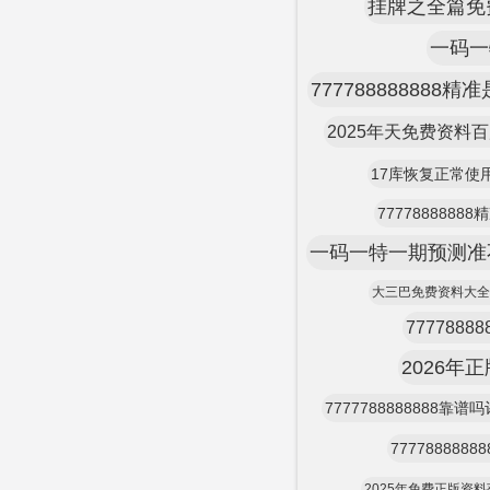
挂牌之全篇免
一码一
777788888888
2025年天免费资料
17库恢复正常使
7777888888
一码一特一期预测准
大三巴免费资料大全
777788
2026年
7777788888888靠谱
777788888
2025年免费正版资