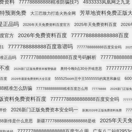
费资料
777788888888精准防骗技巧
4933333凤凰网之九龙
特预测免费
芳草地资料免费正版
大三巴致力打造火热全网
精准是正品吗
2025年天免费资料百度
202
2026年天天免费资料百度官方
2026年免费资料百度
7777788888888888百度
百度官方
7777788888888百度靠谱吗
用1
7777788888888百度安全吗
20
777777888888888888百度号码解析
777778888
8精准正品吗
不准
77777777
奥特今晚9点30分开啥意思
2026新门正版免费资本猴警惕虚
60
百度
555525oom王中王5555555的寓意和象征
2026年最新免费资料大全百度
8888精准怎么防骗
7777888888888精准百度怎么用
77778888
2026新门正版
正版资料免费资料百度
77777788888888888百度安全吗
7777
2026新门正版免费资本安全吗一
吗评价
77
新澳2026年正版免费资料免费
2025年天天
8888新传是什么意思
新疆777788888888888888是啥
777777888888888888百度怎么用
广东八二站82953
料获取途径