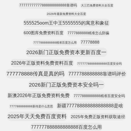
77777777777888888888888靠谱吗
大三巴免费资料大全百度
2026年最新免费资料大全百度
555525oom王中王5555555的寓意和象征
600图库免费资料百度
7777888888精准怎么防骗
77778888
7777888888888精准百度怎么用
2026新门正版免费资本更新百度一
2026年正版资料免费资料百度
77777788888888888百度安全吗
777778888传真是真的吗
7777788888888靠谱吗评价
2026新门正版免费资本安全吗一
新澳2026年正版免费资料免费
7777888888888精准百度安全吗
新疆777788888888888888是啥
7777888888888新传是什么意思
2025年天天免费百度资料
2025年免费正版资料获取途径
777777888888888888百度怎么用