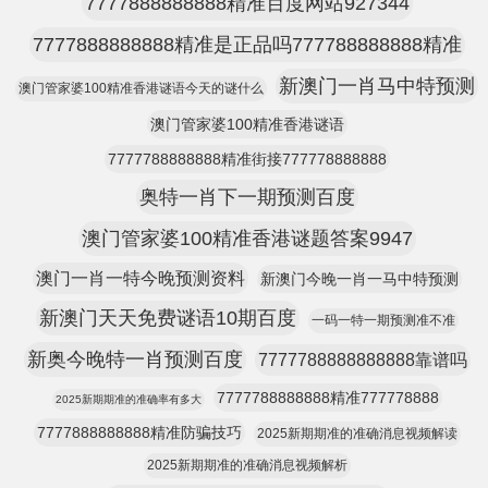
7777888888888精准百度网站927344
7777888888888精准是正品吗777788888888精准
新澳门一肖马中特预测
澳门管家婆100精准香港谜语今天的谜什么
澳门管家婆100精准香港谜语
7777788888888精准街接777778888888
奥特一肖下一期预测百度
澳门管家婆100精准香港谜题答案9947
澳门一肖一特今晚预测资料
新澳门今晚一肖一马中特预测
新澳门天天免费谜语10期百度
一码一特一期预测准不准
新奥今晚特一肖预测百度
7777788888888888靠谱吗
7777788888888精准777778888
2025新期期准的准确率有多大
7777888888888精准防骗技巧
2025新期期准的准确消息视频解读
2025新期期准的准确消息视频解析