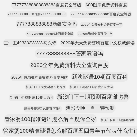
777777888888888888百度安全等级
600图库免费资料百度
777777888888888888百度安全等级
7777788888888精准和77777888888888
7777888888888新疆安全吗
2026年免费资料公开百度一下
77777888888888精准百度安全吗
2025年资料免费百度中文
王中王493333WWW马头诗
2026年天天免费资料百度中文权威解读
7777888888888管家靠谱吗
2026全年免费资料大全查询百度
新澳谜语10期百度百科
2026年最精准的免费资料百度网站
新澳门天天免费谜语四七百度
新澳天天谜语10期百度百科大全
新澳门下一期预测百度潍坊鲁
新澳门免费谜语10期百度4
澳彩今晚一肖一特预测
新澳天天谜语10期百度百科
管家婆100精准谜语怎么解百度你全家
新澳门特肖下期预测百度
管家婆100精准谜语怎么解百度五四青年节代表什么生