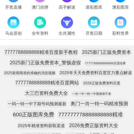
开奖直播
澳门挂牌
高手解迷
港彩图库
澳彩图库
马会原创
全年资料
生肖属性
开奖日期
彩料世界
7777788888888精准百度新手教程
2025新门正版免费资本
2025新门正版免费资本_警惕虚假
7777788888888888百度结果
2025年天天免费资料百度官力重点解读
2025新期期准的准确的消息视频
7777788888888精准百度网站
2026正版免费资料百度
大三巴资料免费大全
一肖一中一特一中预测准不准
奥门一肖一特一码精准预测
一码一特一中下期号码预测最新
600正版图库免费
777777778888888888精准
2026免费正版资料大全
2025年精准资料获取渠道