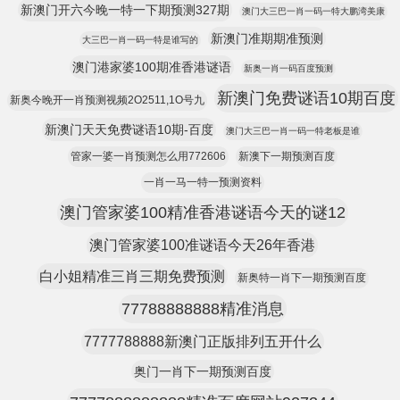
新澳门开六今晚一特一下期预测327期
澳门大三巴一肖一码一特大鹏湾美康
新澳门准期期准预测
大三巴一肖一码一特是谁写的
澳门港家婆100期准香港谜语
新奥一肖一码百度预测
新澳门免费谜语10期百度
新奥今晚开一肖预测视频2O2511,1O号九
新澳门天天免费谜语10期-百度
澳门大三巴一肖一码一特老板是谁
管家一婆一肖预测怎么用772606
新澳下一期预测百度
一肖一马一特一预测资料
澳门管家婆100精准香港谜语今天的谜12
澳门管家婆100准谜语今天26年香港
白小姐精准三肖三期免费预测
新奥特一肖下一期预测百度
77788888888精准消息
7777788888新澳门正版排列五开什么
奥门一肖下一期预测百度