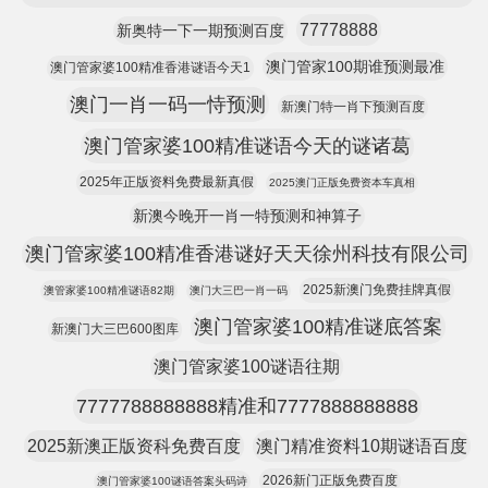
77778888
新奥特一下一期预测百度
澳门管家100期谁预测最准
澳门管家婆100精准香港谜语今天1
澳门一肖一码一恃预测
新澳门特一肖下预测百度
澳门管家婆100精准谜语今天的谜诸葛
2025年正版资料免费最新真假
2025澳门正版免费资本车真相
新澳今晚开一肖一特预测和神算子
澳门管家婆100精准香港谜好天天徐州科技有限公司
2025新澳门免费挂牌真假
澳管家婆100精准谜语82期
澳门大三巴一肖一码
澳门管家婆100精准谜底答案
新澳门大三巴600图库
澳门管家婆100谜语往期
7777788888888精准和7777888888888
2025新澳正版资科免费百度
澳门精准资料10期谜语百度
2026新门正版免费百度
澳门管家婆100谜语答案头码诗