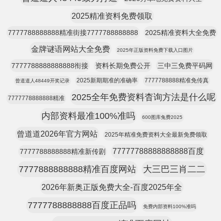
2025精准资料免费领取
7777788888888精准街接7777788888888
2025精准资料大全免费
金牌谜语网站大全免费
2025年正版资料免费下载入口图片
7777788888888888衔接
资料长期免费公开
三中三免费平码网
2025新期期准的准确率
7777788888精准免传真
曾道道人48449开奖记录
2025全年免费资料杳询方法是什么呢
7777778888888精准
内部资料最准100%准吗
600图库兔费2025
曾道道2026年官方网站
2025年精准免费资料大全最新免费领取
77777788888888888百度
7777788888888精准新传剧
7777888888888精准百度网站
大三巴三肖二二
2026年新奥正版免费大全-百度2025年全
7777788888888百度正品吗
免费内部资料100%准吗