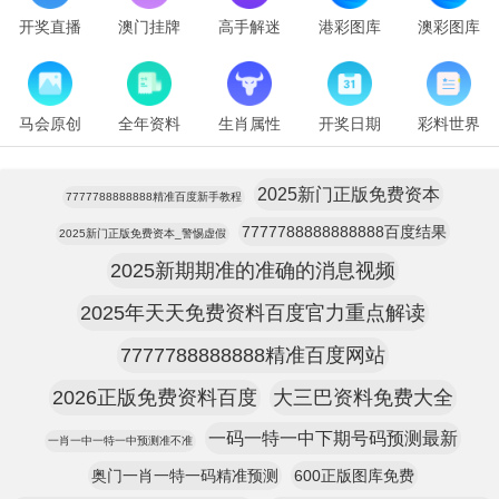
开奖直播
澳门挂牌
高手解迷
港彩图库
澳彩图库
马会原创
全年资料
生肖属性
开奖日期
彩料世界
2025新门正版免费资本
7777788888888精准百度新手教程
7777788888888888百度结果
2025新门正版免费资本_警惕虚假
2025新期期准的准确的消息视频
2025年天天免费资料百度官力重点解读
7777788888888精准百度网站
2026正版免费资料百度
大三巴资料免费大全
一码一特一中下期号码预测最新
一肖一中一特一中预测准不准
奥门一肖一特一码精准预测
600正版图库免费