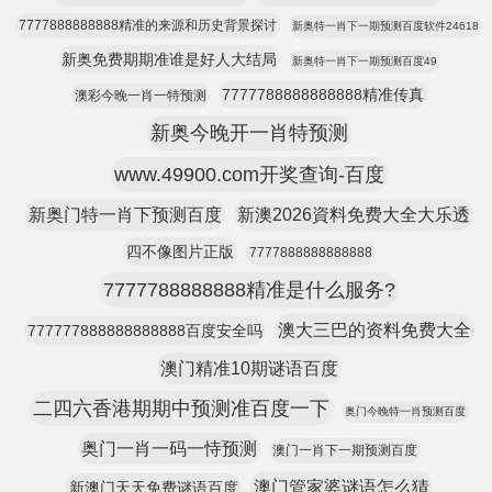
7777888888888精准的来源和历史背景探讨
新奥特一肖下一期预测百度软件24618
新奥免费期期准谁是好人大结局
新奥特一肖下一期预测百度49
7777788888888888精准传真
澳彩今晚一肖一特预测
新奥今晚开一肖特预测
www.49900.com开奖查询-百度
新奥门特一肖下预测百度
新澳2026資料免费大全大乐透
四不像图片正版
7777888888888888
7777788888888精准是什么服务?
澳大三巴的资料免费大全
777777888888888888百度安全吗
澳门精准10期谜语百度
二四六香港期期中预测准百度一下
奥门今晚特一肖预测百度
奥门一肖一码一恃预测
澳门一肖下一期预测百度
澳门管家婆谜语怎么猜
新澳门天天免费谜语百度