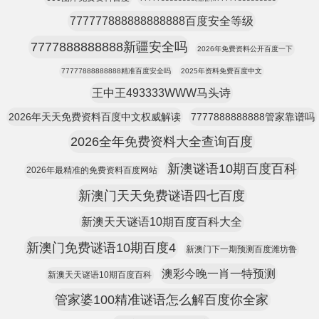
777777888888888888百度安全等级
7777888888888新疆安全吗
2026年免费资料公开百度一下
77777888888888精准百度安全吗
2025年资料免费百度中文
王中王493333WWW马头诗
2026年天天免费资料百度中文权威解读
7777888888888管家靠谱吗
2026全年免费资料大全查询百度
新澳谜语10期百度百科
2026年最精准的免费资料百度网站
新澳门天天免费谜语四七百度
新澳天天谜语10期百度百科大全
新澳门免费谜语10期百度4
新澳门下一期预测百度潍坊鲁
澳彩今晚一肖一特预测
新澳天天谜语10期百度百科
管家婆100精准谜语怎么解百度你全家