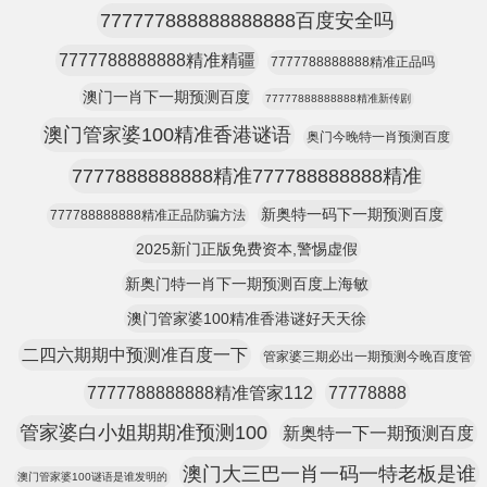
777777888888888888百度安全吗
7777788888888精准精疆
7777788888888精准正品吗
澳门一肖下一期预测百度
77777888888888精准新传剧
澳门管家婆100精准香港谜语
奥门今晚特一肖预测百度
7777888888888精准777788888888精准
新奥特一码下一期预测百度
777788888888精准正品防骗方法
2025新门正版免费资本,警惕虚假
新奥门特一肖下一期预测百度上海敏
澳门管家婆100精准香港谜好天天徐
二四六期期中预测准百度一下
管家婆三期必出一期预测今晚百度管
7777788888888精准管家112
77778888
管家婆白小姐期期准预测100
新奥特一下一期预测百度
澳门大三巴一肖一码一特老板是谁
澳门管家婆100谜语是谁发明的