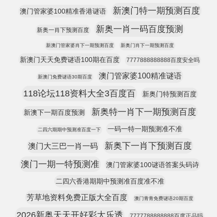
新澳门特一期预测百度
澳门管家婆100精准香港谜语
新奥一肖一码百度预测
新奥一肖下预测百度
新澳门管家婆肖下一期预测百度
新奥门肖下一期预测百度
新澳门天天免费谜语100期在百度
7777888888888百度安全吗
澳门管家婆100精准谜语
新澳门免费谜语30期百度
118论坛118资料大全3百度百
新奥门特预测百度
新奥特一肖下一期预测百度
新澳下一期百度预测
一码一特一期预测准不准
二四六期期中预测准百度一下
新奥下一肖下预测百度
澳门大三巴一肖一码
澳门一期一特预测准
澳门管家婆100谜语答案头码诗
二四六香港期期中预测准百度准不准
芳草地资料免费正版大全百度
澳门青青免费谜语20期百度
2026新奥天天开好彩大乐透
7777788888888百度正品吗