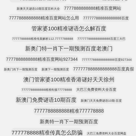
7777888888888精准百度网站
新澳天天谜语10期百度百科大全
7777888888888精准百度网站怎么用
777777888888888888百度
管家婆100精准谜语怎么解百度
7777788888精准传真解析112.7777788888
777777888888888888百度三大巴
新奥门特一肖下一期预测百度老澳门
7777888888888精准百度网站927344
777777888888888888百度927344
777777888888888888百度真假
新奥门肖下一期预测百度
新澳下一期预测百度
澳门管家婆100精准香港谜好天天徐州
大巴三免费资料大全百度
7777788888888精准衔接77778888
新澳门免费谜语10期百度
新澳门天天免费谜语10期-百度
7777788888888精准777778888
新奥特一肖下一期预测百度
777778888精准传真怎么防骗
大巴三免费资料大全百度网盘