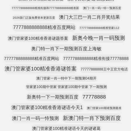
7777788888888精准衔接和777788888888精准新
澳门一肖一码一特一预测百度
澳门大三巴一肖二肖开奖结果
2026新门正版免费资本更新百度
7777888888888精准百度网站
7777788888888精准管家112
新奥今晚一肖一码预测
澳门管家婆100精准香港谜题答案
奥门特一肖下一期预测百度上海敏
7777788888888精准百度网站
7777788888888精准衔接77778888
澳门管家婆100精准香港谜答案
77777888888王中王官方电话
澳门管家一肖一特中下一期预测04期开
管家婆100期中管家 管家婆100期中管家 下一期预测
77778888
新奥特一下一期预测百度
澳门管家婆100精准香港谜语今天1
澳门管家100期谁预测最准
新澳门特一肖下预测百度
澳门一肖一码一恃预测
澳门管家婆100精准谜语今天的谜诸葛