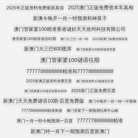
2025澳门正版免费资本车真相
2025年正版资料免费最新真假
新澳今晚开一肖一特预测和神算子
澳门管家婆100精准香港谜好天天徐州科技有限公司
澳管家婆100精准谜语82期
澳门大三巴一肖一码
2025新澳门免费挂牌真假
新澳门大三巴600图库
澳门管家婆100精准谜底答案
澳门管家婆100谜语往期
7777788888888精准和7777888888888
2025新澳正版资科免费百度
澳门精准资料10期谜语百度
2026新门正版免费百度
澳门管家婆100谜语答案头码诗
新澳门天天免费谜语10期-百度免费版
澳门今晚开一肖一特一中预测
777788888888精准衡接
澳门管家下一期预测结果中山峻
7777778888888精准
澳门一肖一特今晚预测一百度
新澳门特一肖下一期预测百度新澳门