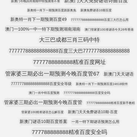
新澳门天天免费谜语诗曲百度
新澳门今晚四肖期期中特预测准不准
新奥特一肖下一期预测百度跟新奥免
新澳免费谜语10期百度
新奥特一肖下一期预测百度49
777777888888888888百度三大巴怎么用
澳门一100%一中一特下期预测湖南湖南
澳门管家婆100准谜语今天26年香港
大三巴成都三肖三码中特
777777888888888888百度三大巴77777788888888888
7777788888888精准百度网址
管家婆三期必出一期预测今晚百度管67
新澳门天天谜语
777777888888888888百度安全等级
新奥特一肖下一期预测百度24618软件
澳门一肖中特百度预测
77777788888888888百度安全吗
管家婆三期必出一期预测今晚百度管
7777788888888精准百度新手教程
新澳门天天免费谜语10期-百度
管家婆100精准谜语怎么解百度
新澳门谜语10期百度答案
一肖一特下期谜语预测怎么用
777788888888精准百度安全吗