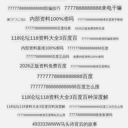
7777888888888来电干嘛
7777788888888888防骗技巧
内部资料100%准吗
澳门广八二站1
7777788888888精准百度新手教程
7777788888888888百度结果
2026正版免费资料百度
118论坛118资料大全3百度百
7777788888精准防骗靠谱吗
内部资料最准100%准吗
77777788888888888百度
7777788888888百度正品吗
免费内部资料100%准吗
2026正版资料免费百度
7777788888888精准百度网址
7777778888888888百度
777777888888888888百度怎么搜
118论坛118资料大全3百度百种深度解
118论坛118资料大全3百度百料深度解
777777888888888888百度三大巴怎么用
7777888888888精准靠谱吗
7777888888888精准百度网站怎么用
493333WWW马头诗背后的故事