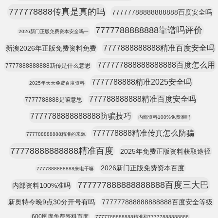
777778888传真是真的吗
77777788888888888百度安全吗
7777788888888靠谱吗评价
2026新门正版免费资本安全吗一
7777888888888精准百度安全吗
新澳2026年正版免费资料免费
777777888888888888百度怎么用
7777888888888新传是什么意思
7777788888精准2025安全吗
2025年天天免费百度资料
777788888888精准百度安全吗
7777788888是嘛意思
7777788888888888防骗技巧
内部资料100%免费准吗
777778888精准传真怎么防骗
777788888888精准的来源
77778888888888精准百度
2025年免费正版资料获取途径
2026新门正版免费资本百度
7777888888888来电干嘛
777777888888888888百度三大巴
内部资料100%准吗
新奥特今晚9点30分开号有吗
777777888888888888百度安全等级
600图库免费资料百度
7777788888888精准和77777888888888