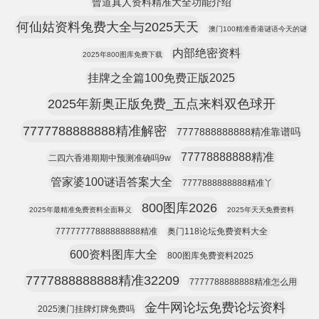
曾道真人资料精准大全功能介绍
何仙姑资料兔费大全与2025天天
澳门100精准香港谜语今天的谜
内部绝密资料
2025年800图库免费下载
挂牌之全篇100免费正版2025
2025年新奥正版免费_五点来料双色球开
7777788888888精准解密
7777888888888精准靠谱吗
77778888888精准
二四六香港期期中预测准确吗9w
管家婆100谜语答案大全
7777888888888精准丫
800图库2026
2025年最精准免费资料全面释义
2025年天天免费资料
77777777888888888精准
奥门118论坛免费资料大全
600资料图库大全
800图库免费资料2025
7777888888888精准32209
7777788888888精准怎么用
金牛网论坛免费论坛资料
2025澳门挂牌灯牌免费吗