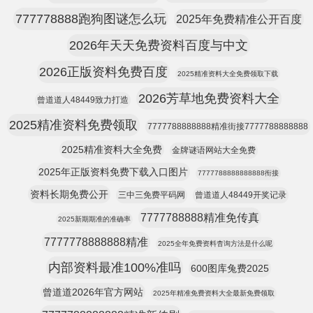
777778888跑狗图谜怎么玩
2025年免费精准公开百度
2026年天天免费资料百度与中文
2026正版资料免费百度
2025精准资料大全免费领取下载
2026芳草地免费资料大全
曾道道人48449致力打造
2025精准资料免费领取
7777788888888精准街接7777788888888
2025精准资料大全免费
金牌谜语网站大全免费
2025年正版资料免费下载入口图片
7777788888888888衔接
资料长期免费公开
三中三免费平码网
曾道道人48449开奖记录
7777788888精准免传真
2025新期期准的准确率
7777778888888精准
2025全年免费资料杳询方法是什么呢
内部资料最准100%准吗
600图库兔费2025
曾道道2026年官方网站
2025年精准免费资料大全最新免费领取