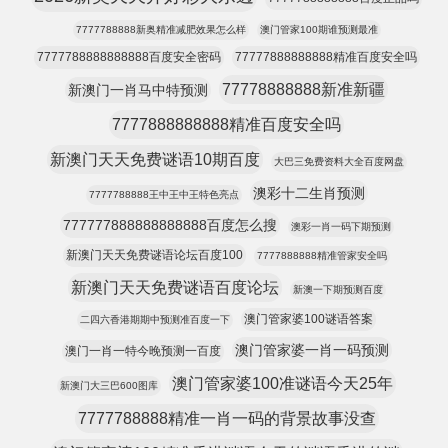
7777788888新奥精准减肥效果怎么样
澳门管家100期谁预测最准
7777788888888888百度安全密码
77777888888888精准百度安全吗
77778888888新准新疆
新澳门一肖马中特预测
7777888888888精准百度安全吗
新澳门天天免费谜语10期百度
大巴三免费资料大全百度网盘
澳彩十二生肖预测
7777788888王中王中王特色亮点
777777888888888888百度怎么搜
澳彩一肖一码下期预测
新澳门天天免费谜语论坛百度100
7777888888精准管家安全吗
新澳门天天免费谜语百度论坛
新澳一下期预测百度
澳门管家婆100谜语答案
二四六香港期期中预测准百度一下
澳门管家婆一肖一码预测
澳门一肖一特今晚预测一百度
澳门管家婆100准谜语今天25年
新澳门大三巴600图库
7777788888精准一肖一码的背景故事没查