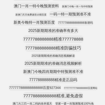
澳门一肖一特今晚预测资料
新澳门今晚一肖一马中特预测
一码一特一期预测准不准
新澳门天天免费谜语10期百度
新奥今晚特一肖预测百度
7777788888888888靠谱吗
2025新期期准的准确率有多大
7777788888888精准777778888
7777888888888精准防骗技巧
2025新期期准的准确消息视频解读
2025新期期准的准确消息视频解析
新澳门今晚四肖期期中特预测准不准
777788888888精准是正品吗
777777888888888888百度927344
77777777788888888百度网站
77778888888888精准,避免虚假
澳门大三巴一肖二码的坐井观天
管家一婆一肖预测预准100%免