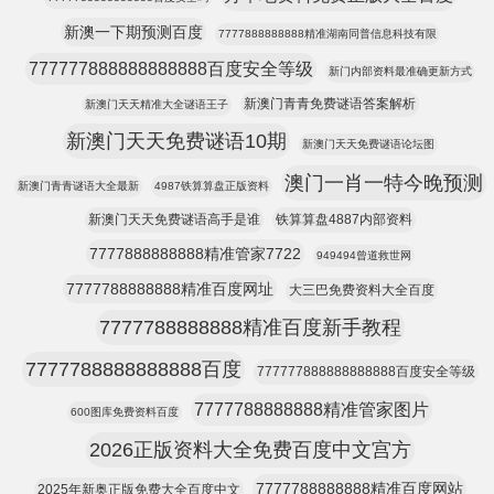
新澳一下期预测百度
7777888888888精准湖南同普信息科技有限
777777888888888888百度安全等级
新门内部资料最准确更新方式
新澳门青青免费谜语答案解析
新澳门天天精准大全谜语王子
新澳门天天免费谜语10期
新澳门天天免费谜语论坛图
澳门一肖一特今晚预测
新澳门青青谜语大全最新
4987铁算算盘正版资料
新澳门天天免费谜语高手是谁
铁算算盘4887内部资料
7777888888888精准管家7722
949494曾道救世网
7777788888888精准百度网址
大三巴免费资料大全百度
7777788888888精准百度新手教程
7777788888888888百度
777777888888888888百度安全等级
7777788888888精准管家图片
600图库免费资料百度
2026正版资料大全免费百度中文宫方
7777788888888精准百度网站
2025年新奥正版免费大全百度中文