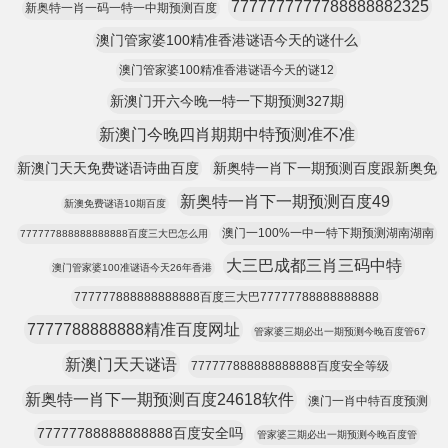
7777777777788888882325
新奥特一肖一码一特一中期预测百度
澳门管家婆100精准香港谜语今天的谜什么
澳门管家婆100精准香港谜语今天的谜12
新澳门开六今晚一特一下期预测327期
新澳门今晚四肖期期中特预测准不准
新澳门天天免费谜语诗曲百度
新奥特一肖下一期预测百度跟新奥免
新奥特一肖下一期预测百度49
新澳免费谜语10期百度
澳门一100%一中一特下期预测湖南湖南
777777888888888888百度三大巴怎么用
大三巴成都三肖三码中特
澳门管家婆100准谜语今天26年香港
777777888888888888百度三大巴77777788888888888
7777788888888精准百度网址
管家婆三期必出一期预测今晚百度管67
新澳门天天谜语
777777888888888888百度安全等级
新奥特一肖下一期预测百度24618软件
澳门一肖中特百度预测
77777788888888888百度安全吗
管家婆三期必出一期预测今晚百度管