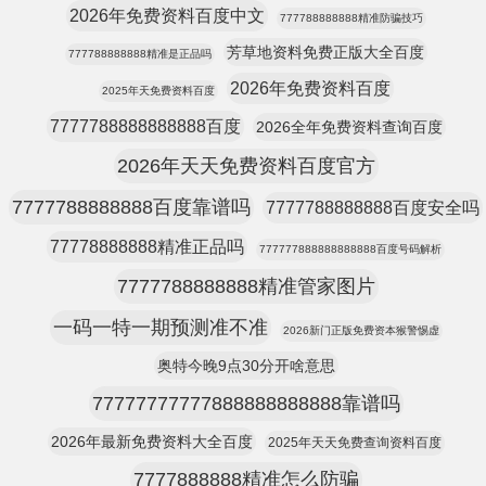
2026年免费资料百度中文
777788888888精准防骗技巧
芳草地资料免费正版大全百度
777788888888精准是正品吗
2026年免费资料百度
2025年天免费资料百度
7777788888888888百度
2026全年免费资料查询百度
2026年天天免费资料百度官方
7777788888888百度靠谱吗
7777788888888百度安全吗
77778888888精准正品吗
777777888888888888百度号码解析
7777788888888精准管家图片
一码一特一期预测准不准
2026新门正版免费资本猴警惕虚
奥特今晚9点30分开啥意思
77777777777888888888888靠谱吗
2026年最新免费资料大全百度
2025年天天免费查询资料百度
7777888888精准怎么防骗