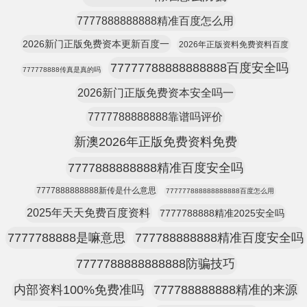
7777888888888精准百度怎么用
2026新门正版免费资本更新百度一
2026年正版资料免费资料百度
77777788888888888百度安全吗
777778888传真是真的吗
2026新门正版免费资本安全吗一
7777788888888靠谱吗评价
新澳2026年正版免费资料免费
7777888888888精准百度安全吗
7777888888888新传是什么意思
777777888888888888百度怎么用
2025年天天免费百度资料
7777788888精准2025安全吗
7777788888是嘛意思
777788888888精准百度安全吗
7777788888888888防骗技巧
内部资料100%免费准吗
777788888888精准的来源