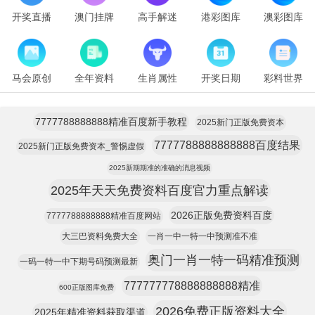
开奖直播
澳门挂牌
高手解迷
港彩图库
澳彩图库
马会原创
全年资料
生肖属性
开奖日期
彩料世界
7777788888888精准百度新手教程
2025新门正版免费资本
7777788888888888百度结果
2025新门正版免费资本_警惕虚假
2025新期期准的准确的消息视频
2025年天天免费资料百度官力重点解读
2026正版免费资料百度
7777788888888精准百度网站
大三巴资料免费大全
一肖一中一特一中预测准不准
奥门一肖一特一码精准预测
一码一特一中下期号码预测最新
777777778888888888精准
600正版图库免费
2026免费正版资料大全
2025年精准资料获取渠道