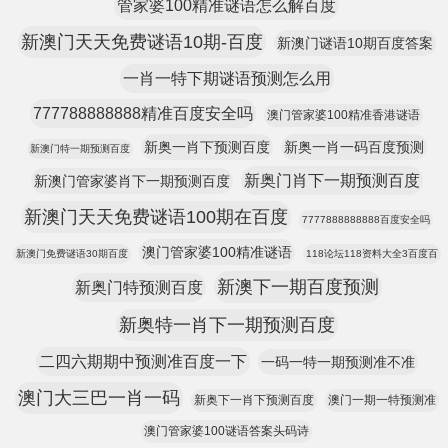
管家婆100精准谜语怎么解百度
新澳门天天免费谜语10期-百度
新澳门谜语10期百度答案
一肖一特下期谜语预测怎么用
777788888888精准百度安全吗
澳门管家婆100精准香港谜语
新奥一肖下预测百度
新奥一肖一码百度预测
新澳门特一期预测百度
新奥门肖下一期预测百度
新澳门管家婆肖下一期预测百度
新澳门天天免费谜语100期在百度
7777888888888百度安全吗
澳门管家婆100精准谜语
新澳门免费谜语30期百度
118论坛118资料大全3百度百
新澳下一期百度预测
新奥门特预测百度
新奥特一肖下一期预测百度
二四六期期中预测准百度一下
一码一特一期预测准不准
澳门大三巴一肖一码
新奥下一肖下预测百度
澳门一期一特预测准
澳门管家婆100谜语答案头码诗