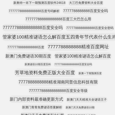
新奥特一肖下一期预测百度软件24618
大三巴免费资料大全百度
7777788888888百度安全吗
777777888888888888百度号码解析
777777888888888888百度三大巴怎么用
77777788888888888百度安全吗
7777788888888888百度安全密码
管家婆100精准谜语怎么解百度五四青年节代表什么生
7777788888888精准百度网址
77777788888888888百度
新澳门免费谜语30期百度
管家婆100精准谜语怎么解百度
新澳谜语10期百度百科
7777788888888888百度安全吗
芳草地资料免费正版大全百度
新澳一下期预测百度
7777888888888精准湖南同普信息科技有限
777777888888888888百度安全等级
新门内部资料最准确更新方式
新澳门天天精准大全谜语王子
新澳门青青免费谜语答案解析
新澳门天天免费谜语10期