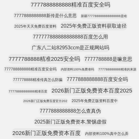
7777888888888精准百度安全吗
7777888888888新传是什么意思
新疆777788888888888888是啥
2025年免费正版资料获取途径
2025年天天免费百度资料
777777888888888888百度怎么用
广东八二站82953ccm是正规网站吗
7777788888精准2025安全吗
7777788888是嘛意思
777788888888精准百度安全吗
内部资料100%免费准吗
777788888888精准的来源
7777888888888百度安全吗
777778888精准传真怎么防骗
2026新门正版免费资本百度2025
77778888888888精准百度
2025年免费正版资料百度中
2026新门正版免费百度官方202
7777888888888怎么查真伪
2025新门正版免费资本,警惕虚假
2026新门正版免费资本百度
内部资料100%真中怎么弄