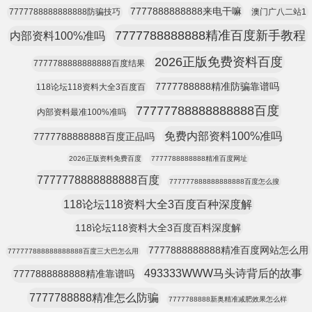
7777888888888来电干嘛
7777788888888888防骗技巧
澳门广八二站1
7777788888888精准百度新手教程
内部资料100%准吗
2026正版免费资料百度
7777788888888888百度结果
7777788888精准防骗靠谱吗
118论坛118资料大全3百度百
77777788888888888百度
内部资料最准100%准吗
免费内部资料100%准吗
7777788888888百度正品吗
2026正版资料免费百度
7777788888888精准百度网址
7777778888888888百度
777777888888888888百度怎么搜
118论坛118资料大全3百度百种深度解
118论坛118资料大全3百度百料深度解
7777888888888精准百度网站怎么用
777777888888888888百度三大巴怎么用
493333WWW马头诗背后的故事
7777888888888精准靠谱吗
7777788888精准怎么防骗
7777788888新奥精准减肥效果怎么样