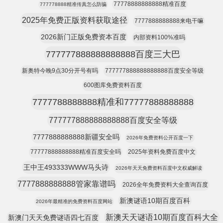
77778888888888精准百度
777778888精准传真怎么防骗
2025年免费正版资料获取途径
7777888888888来电干嘛
2026新门正版免费资本百度
内部资料100%准吗
777777888888888888百度三大巴
新奥特今晚9点30分开号有吗
777777888888888888百度安全等级
600图库免费资料百度
7777788888888精准和77777888888888
777777888888888888百度安全等级
7777888888888新疆安全吗
2026年免费资料公开百度一下
77777888888888精准百度安全吗
2025年资料免费百度中文
王中王493333WWW马头诗
2026年天天免费资料百度中文权威解读
7777888888888管家靠谱吗
2026全年免费资料大全查询百度
新澳谜语10期百度百科
2026年最精准的免费资料百度网站
新澳天天谜语10期百度百科大全
新澳门天天免费谜语四七百度