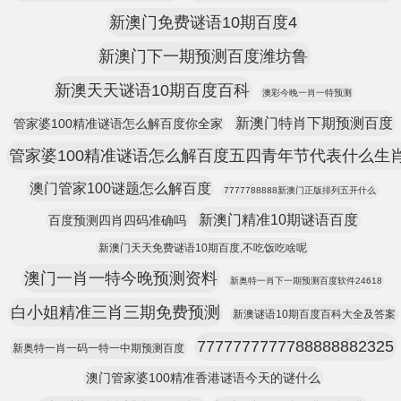
新澳门免费谜语10期百度4
新澳门下一期预测百度潍坊鲁
新澳天天谜语10期百度百科
澳彩今晚一肖一特预测
新澳门特肖下期预测百度
管家婆100精准谜语怎么解百度你全家
管家婆100精准谜语怎么解百度五四青年节代表什么生
澳门管家100谜题怎么解百度
7777788888新澳门正版排列五开什么
新澳门精准10期谜语百度
百度预测四肖四码准确吗
新澳门天天免费谜语10期百度,不吃饭吃啥呢
澳门一肖一特今晚预测资料
新奥特一肖下一期预测百度软件24618
白小姐精准三肖三期免费预测
新澳谜语10期百度百科大全及答案
7777777777788888882325
新奥特一肖一码一特一中期预测百度
澳门管家婆100精准香港谜语今天的谜什么