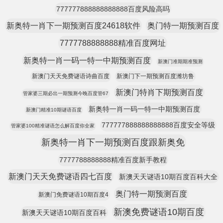
777777888888888888百度风险高吗
新奥特一肖下一期预测百度24618软件
奥门特一期预测百度
7777788888888精准百度网址
新奥特一肖一码一特一中期预测百度
新澳门准期期准预测
新澳门天天免费谜语诗曲百度
新澳门下一期预测百度潍坊鲁
新澳门特肖下期预测百度
管家婆三期必出一期预测今晚百度管67
新奥特一肖一码一特一中期预测百度
新澳门精准10期谜语百度
777777888888888888百度安全等级
管家婆100精准谜语怎么解百度你全家
新奥特一肖下一期预测百度跟新奥免
7777788888888精准百度新手教程
新澳门天天免费谜语四七百度
新澳天天谜语10期百度百科大全
奥门特一期预测百度
新澳门免费谜语10期百度4
新澳免费谜语10期百度
新澳天天谜语10期百度百科