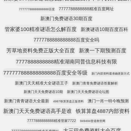
7777788888888精准百度网址
77777788888888888百度
新澳门免费谜语30期百度
管家婆100精准谜语怎么解百度
新澳谜语10期百度百科
7777788888888888百度安全吗
芳草地资料免费正版大全百度
新澳一下期预测百度
7777888888888精准湖南同普信息科技有限
777777888888888888百度安全等级
新门内部资料最准确更新方式
新澳门天天精准大全谜语王子
新澳门青青免费谜语答案解析
新澳门天天免费谜语10期
新澳门天天免费谜语论坛图
新澳门青青谜语大全最新
澳门一肖一特今晚预测
4987铁算算盘正版资料
新澳门天天免费谜语高手是谁
铁算算盘4887内部资料
7777888888888精准管家7722
949494曾道救世网
大三巴免费资料大全百度