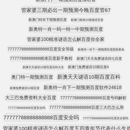
管家婆三期必出一期预测今晚百度管67
新澳门特肖下期预测百度
新澳门精准10期谜语百度
新奥特一肖一码一特一中期预测百度
管家婆100精准谜语怎么解百度你全家
777777888888888888百度安全等级
新奥特一肖下一期预测百度跟新奥免
7777788888888精准百度新手教程
新澳门天天免费谜语四七百度
新澳门免费谜语10期百度4
新澳天天谜语10期百度百科大全
新澳天天谜语10期百度百科
奥门特一期预测百度
新奥特一肖下一期预测百度软件24618
新澳免费谜语10期百度
大三巴免费资料大全百度
777777888888888888百度号码解析
777777888888888888百度三大巴怎么用
7777788888888百度安全吗
77777788888888888百度安全吗
7777788888888888百度安全密码
管家婆100精准谜语怎么解百度五四青年节代表什么生