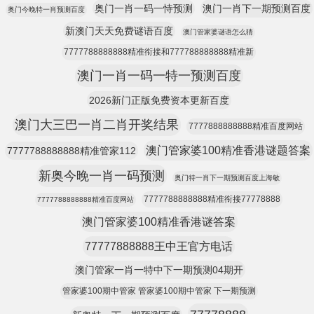
奥门一肖一码一恃预测
澳门一肖下一期预测百度
奥门今晚特一肖预测百度
新澳门天天免费谜语百度
澳门管家婆谜语怎么猜
7777788888888精准衔接和777788888888精准新
澳门一肖一码一特一预测百度
2026新门正版免费资本更新百度
澳门大三巴一肖二肖开奖结果
7777888888888精准百度网站
澳门管家婆100精准香港谜题答案
7777788888888精准管家112
新奥今晚一肖一码预测
奥门特一肖下一期预测百度上海敏
7777788888888精准衔接77778888
7777788888888精准百度网站
澳门管家婆100精准香港谜答案
77777888888王中王官方电话
澳门管家一肖一特中下一期预测04期开
管家婆100期中管家 管家婆100期中管家 下一期预测