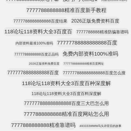
7777788888888精准百度新手教程
2026正版免费资料百度
7777788888888888百度结果
118论坛118资料大全3百度百
7777788888精准防骗靠谱吗
77777788888888888百度
内部资料最准100%准吗
免费内部资料100%准吗
7777788888888百度正品吗
2026正版资料免费百度
7777788888888精准百度网址
7777778888888888百度
777777888888888888百度怎么搜
118论坛118资料大全3百度百种深度解
118论坛118资料大全3百度百料深度解
777777888888888888百度三大巴怎么用
7777888888888精准百度网站怎么用
7777888888888精准靠谱吗
493333WWW马头诗背后的故事