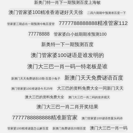
新奥门特一肖下一期预测百度上海敏
澳门管家婆100精准香港谜好天天徐
二四六期期中预测准百度一下
7777788888888精准管家112
管家婆三期必出一期预测今晚百度管
77778888
管家婆白小姐期期准预测100
新奥特一下一期预测百度
澳门管家婆100谜语是谁发明的
澳门大三巴一肖一码一特老板是谁
新澳门天天免费谜语百度
新澳门天天免费谜语10期-百度小兔子
大三巴的资料免费大全一同新门天天
澳门管家婆100准谜语今天25年
澳大三巴的资料免费大全
澳门大三巴一肖二码的坐井观天
澳门大三巴一肖二肖开奖结果
7777788888888精准新官家
澳门管家婆100谜语答案头码诗
澳门大三巴一肖一码
管家婆100精准谜题怎么解百度
新澳门免费谜语20期百度