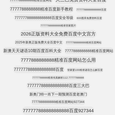
7777788888888精准百度网址
7777788888888精准百度新手教程
7777788888888888百度
777777888888888888百度安全等级
600图库免费资料百度
7777788888888精准管家图片
2026正版资料大全免费百度中文宫方
2025年新奥正版免费大全百度中文
7777788888888精准百度网站
新澳天天谜语10期百度百科大全
7777888888888精准百度网站
7777888888888精准百度网站怎么用
777777888888888888百度
管家婆100精准谜语怎么解百度
7777788888精准传真解析112.7777788888
777777888888888888百度三大巴
新奥门特一肖下一期预测百度老澳门
7777888888888精准百度网站927344
777777888888888888百度927344