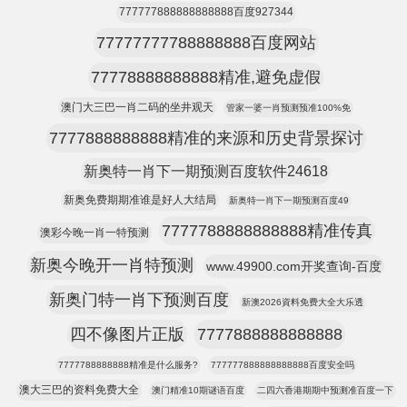
777777888888888888百度927344
77777777788888888百度网站
77778888888888精准,避免虚假
澳门大三巴一肖二码的坐井观天
管家一婆一肖预测预准100%免
7777888888888精准的来源和历史背景探讨
新奥特一肖下一期预测百度软件24618
新奥免费期期准谁是好人大结局
新奥特一肖下一期预测百度49
7777788888888888精准传真
澳彩今晚一肖一特预测
新奥今晚开一肖特预测
www.49900.com开奖查询-百度
新奥门特一肖下预测百度
新澳2026資料免费大全大乐透
四不像图片正版
7777888888888888
7777788888888精准是什么服务?
777777888888888888百度安全吗
澳大三巴的资料免费大全
澳门精准10期谜语百度
二四六香港期期中预测准百度一下