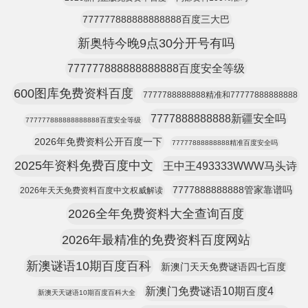
777777888888888888百度三大巴
新奥特今晚9点30分开号有吗
777777888888888888百度安全等级
600图库免费资料百度
7777788888888精准和77777888888888
7777888888888新疆安全吗
777777888888888888百度安全等级
2026年免费资料公开百度一下
77777888888888精准百度安全吗
2025年资料免费百度中文
王中王493333WWW马头诗
7777888888888管家靠谱吗
2026年天天免费资料百度中文权威解读
2026全年免费资料大全查询百度
2026年最精准的免费资料百度网站
新澳谜语10期百度百科
新澳门天天免费谜语四七百度
新澳门免费谜语10期百度4
新澳天天谜语10期百度百科大全