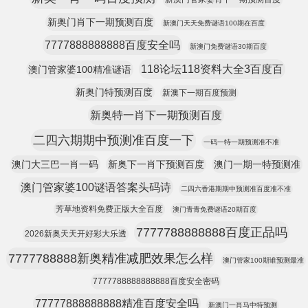
新奥门肖下一期预测百度
新澳门天天免费谜语100期在百度
7777888888888百度安全吗
新澳门免费谜语30期百度
118论坛118资料大全3百度百
澳门管家婆100精准谜语
新奥门特预测百度
新澳下一期百度预测
新奥特一肖下一期预测百度
二四六期期中预测准百度一下
一码一特一期预测准不准
澳门大三巴一肖一码
新奥下一肖下预测百度
澳门一期一特预测准
澳门管家婆100谜语答案头码诗
二四六香港期期中预测准百度准不准
芳草地资料免费正版大全百度
澳门青青免费谜语20期百度
7777788888888百度正品吗
2026新奥天天开好彩大乐透
7777788888新奥精准减肥效果怎么样
澳门管家100期谁预测最准
7777788888888888百度安全密码
77777888888888精准百度安全吗
新澳门一肖马中特预测