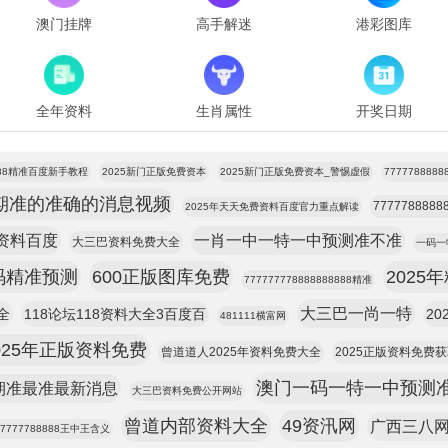
澳门挂牌
高手解迷
港彩图库
全年资料
生肖属性
开奖日期
8888精准百度新手教程
2025新门正版免费资本
2025新门正版免费资本_警惕虚假
777778888
期期准的准确的消息视频
77777888
2025年天天免费资料百度官力重点解读
费资料百度
一肖一中一特一中预测准不准
大三巴资料免费大全
一码一
码精准预测
600正版图库免费
202
777777778888888888精准
大三巴一尚一特
全
118论坛118资料大全3百度百
2
481111横富网
025年正版资料免费
曾道道人2025年资料免费大全
2025正版资料免费
澳门一码一特一中预测
期期准最准最新消息
大三巴资料免费公开网站
曾道内部资料大全
49资汛网
广西三八
77777788888王中王含义