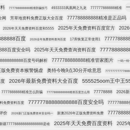
资料
4933333凤凰网之九龙
777777888888精准
777788888888精准防骗技巧
777788888888精准是正品吗
全网
芳草地资料免费正版大全百度
2025年天免费资料百度官方
20
2026年天天免费资料百度和5555
8888888百度
77777888
17库恢复正常使用1
2026全年免费资料查询百度
77778888
88888百度安全吗
2025年天天免费查询资料百度
7777788888888精准管家图片
888888888888百度号码解析
一码一特
门正版免费资本猴警惕虚
奥特今晚9点30分开啥意思
7777777777788
2026年最新免费资料大全百度
555525oom王中王
百度
77778888
202
7777888888精准怎么防骗
7777888888888精准百度怎么用
77777788888888888百度安全吗
7777788
资料免费资料百度
777788
吗评价
新澳2026年正版免费资料免费
2026新门正版免费资本安全吗一
2025年天天免费百度资料
202
新疆777788888888888888是啥