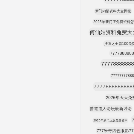
新门内部资料大全揭秘
2025年新门正免费资料
何仙姑资料兔费大全
挂牌之全篇100免费
77778888
777788888
7777777788
777788888888
2026年天天
曾道道人论坛最新讨论
2026年新门正版免费资本
777米奇四色眼影77