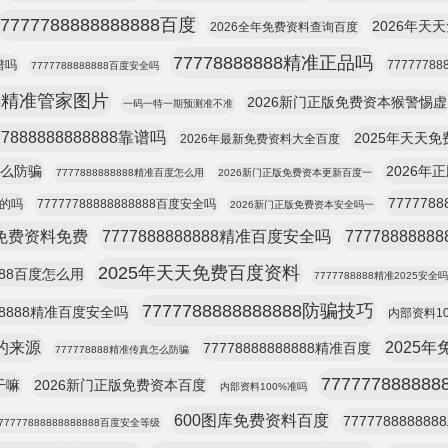
7777788888888888百度
2026年天
2026全年免费资料查询百度
77778888888精准正品吗
谱吗
7777778
7777788888888百度安全吗
888精准管家图片
2026新门正版免费资本猴警惕虚
一码一特一期预测准不准
77888888888888靠谱吗
2025年天天
2026年最新免费资料大全百度
准怎么防骗
2026年
7777888888888精准百度怎么用
2026新门正版免费资本更新百度一
777778
真的吗
77777788888888888百度安全吗
2026新门正版免费资本安全吗一
版免费资料免费
7777888888888精准百度安全吗
77778888
2025年天天免费百度资料
88888百度怎么用
7777788888精准2025安全吗
7777788888888888防骗技巧
888888精准百度安全吗
内部资料1
准的来源
2025
77778888888888精准百度
777778888精准传真怎么防骗
7777778888
电干嘛
2026新门正版免费资本百度
内部资料100%准吗
600图库免费资料百度
777778888888
77777888888888888百度安全等级