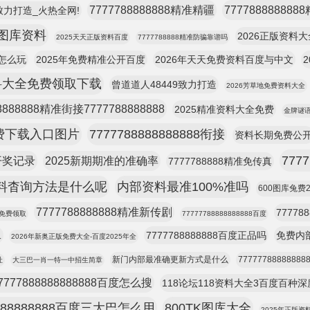
7777788888888精准精疆
77778888888
致力打造_火热全网!
00图库资料
2026正版资料
2025天天正版资料百度
7777788888精准防骗靠谱吗
谜怎么玩
2025年免费精准公开百度
2026年天天免费资料百度与中文
资料大全免费领取下载
曾道道人48449致力打造
2026芳草地免费资料大全
8888888精准街接7777788888888
2025精准资料大全免费
金牌谜
免费下载入口图片
7777788888888888衔接
资料长期免费公
777
开奖记录
2025新期期准的准确率
7777788888精准免传真
资料杳询方法是什么呢
内部资料最准100%准吗
600图库兔费2
7777788888888精准新传剧
77778
新免费领取
77777788888888888百度
二
7777788888888百度正品吗
免费内部
2026年新奥正版免费大全-百度2025年全
新门内部最准确更新方式是什么
7777778888888
址
大三巴一肖一特一中招生简章
7777888888888888百度怎么搜
118论坛118资料大全3百度百种
8888888888百度三大巴怎么用
800TK图库大全
2025年正版