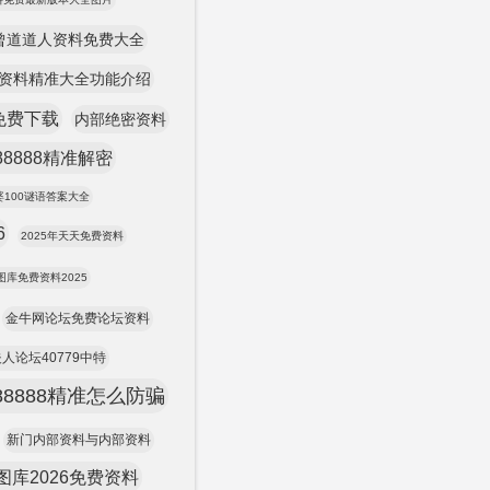
曾道道人资料免费大全
资料精准大全功能介绍
库免费下载
内部绝密资料
888888精准解密
婆100谜语答案大全
6
2025年天天免费资料
0图库免费资料2025
金牛网论坛免费论坛资料
人论坛40779中特
788888精准怎么防骗
新门内部资料与内部资料
0图库2026免费资料