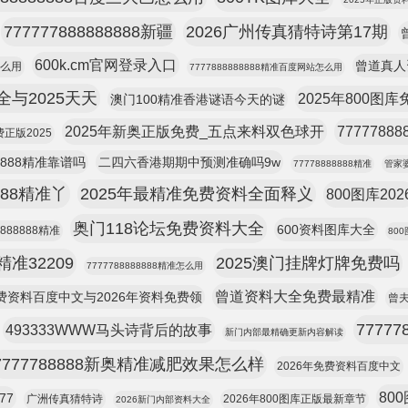
777777888888888新疆
2026广州传真猜特诗第17期
600k.cm官网登录入口
曾道真人
怎么用
7777888888888精准百度网站怎么用
与2025天天
2025年800图
澳门100精准香港谜语今天的谜
2025年新奥正版免费_五点来料双色球开
7777788
正版2025
88888精准靠谱吗
二四六香港期期中预测准确吗9w
77778888888精准
管家
8888精准丫
2025年最精准免费资料全面释义
800图库202
奥门118论坛免费资料大全
600资料图库大全
8888888精准
80
8精准32209
2025澳门挂牌灯牌免费吗
7777788888888精准怎么用
曾道资料大全免费最精准
免费资料百度中文与2026年资料免费领
曾夫
7777
493333WWW马头诗背后的故事
新门内部最精确更新内容解读
7777788888新奥精准减肥效果怎么样
2026年免费资料百度中文
80
77
广洲传真猜特诗
2026年800图库正版最新章节
2026新门内部资料大全