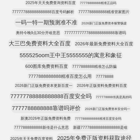
2025年天天免费查询资料百度
77778888888精准正品吗
777777888888888888百度号码解析
7777788888888精准管家图片
一码一特一期预测准不准
2026新门正版免费资本猴警惕虚
奥特今晚9点30分开啥意思
77777777777888888888888靠谱吗
大三巴免费资料大全百度
2026年最新免费资料大全百度
555525oom王中王5555555的寓意和象征
600图库免费资料百度
7777888888精准怎么防骗
7777888888888精准百度怎么用
77778888
2026新门正版免费资本更新百度一
2026年正版资料免费资料百度
77777788888888888百度安全吗
777778888传真是真的吗
7777788888888靠谱吗评价
2026新门正版免费资本安全吗一
新澳2026年正版免费资料免费
7777888888888精准百度安全吗
7777888888888新传是什么意思
新疆777788888888888888是啥
2025年免费正版资料获取途径
2025年天天免费百度资料