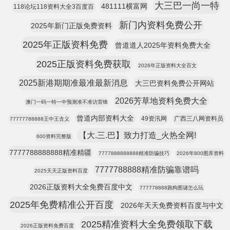
大三巴一尚一特
481111横富网
118论坛118资料大全3百度百
新门内资料免费公开
2025年新门正版免费资料
2025年正版资料免费
曾道道人2025年资料免费大全
2025正版资料免费获取
2026年正版资料大全百文
2025新港期期准最准最新消息
大三巴资料免费公开网站
2026芳草地资料免费大全
澳门一码一特一中预测准不准访雷锋
曾道内部资料大全
49资汛网
广西三八网资料员
77777788888王中王含义
【大.三.巴】致力打造_火热全网!
600资料完整版
7777788888888精准精疆
7777888888888精准防骗技巧
2026年800图库资料
7777788888精准防骗靠谱吗
2025天天正版资料百度
2026正版资料大全免费百度中文
777778888跑狗图谜怎么玩
2025年免费精准公开百度
2026年天天免费资料百度与中文
2025精准资料大全免费领取下载
2026正版资料免费百度