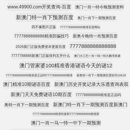
www.49900.com开奖查询-百度
澳门一肖一特今晚预测资料
新澳门特一肖下预测百度
奥门一肖下一期预测百度
四不像图片正版
7777788888888精准百度网站
7777888888888精准防骗技巧
新奥今晚特一肖预测百度
7777888888888888
2026新门正版免费资本更新百度
7777788888新澳门正版排列五开什么
澳门大三巴一肖一码一特大鹏湾美康
澳门管家婆100精准香港谜语今天的谜12
7777888888888精准是正品吗777788888888精准
新奥特一肖下一期预测百度软件24618
澳门精准10期谜语百度
新澳门历史开奖记录大乐透查询表双
新澳门天天免费谜语10期百度
777788888888精准是正品吗
新澳门特一肖下一期预测百度新澳门
奥特一肖下一期预测百度
7777788888888精准衔接和777788888888精准新
澳门一肖一马一恃一中下一期预测