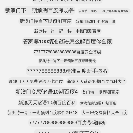
新澳门下一期预测百度潍坊鲁
管家婆三期必出一期预测今晚百度管67
新澳门特肖下期预测百度
新澳门精准10期谜语百度
新奥特一肖一码一特一中期预测百度
管家婆100精准谜语怎么解百度你全家
777777888888888888百度安全等级
新奥特一肖下一期预测百度跟新奥免
7777788888888精准百度新手教程
新澳门天天免费谜语四七百度
新澳天天谜语10期百度百科大全
新澳门免费谜语10期百度4
奥门特一期预测百度
新澳天天谜语10期百度百科
新澳免费谜语10期百度
新奥特一肖下一期预测百度软件24618
大三巴免费资料大全百度
777777888888888888百度号码解析