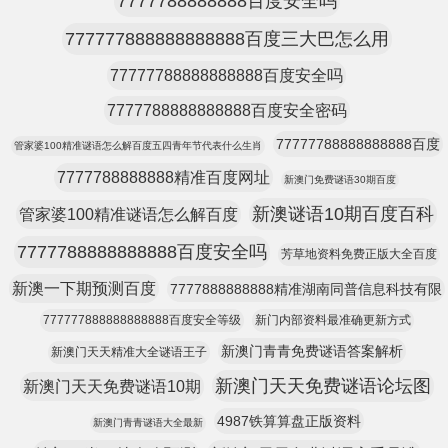
7777788888888百度安全吗
777777888888888888百度三大巴怎么用
77777788888888888百度安全吗
7777788888888888百度安全密码
77777788888888888百度
管家婆100精准谜语怎么解百度五四青年节代表什么生肖
7777788888888精准百度网址
新澳门免费谜语30期百度
新澳谜语10期百度百科
管家婆100精准谜语怎么解百度
7777788888888888百度安全吗
芳草地资料免费正版大全百度
新澳一下期预测百度
7777888888888精准湖南同普信息科技有限
777777888888888888百度安全等级
新门内部资料最准确更新方式
新澳门青青免费谜语答案解析
新澳门天天精准大全谜语王子
新澳门天天免费谜语论坛图
新澳门天天免费谜语10期
4987铁算算盘正版资料
新澳门青青谜语大全最新