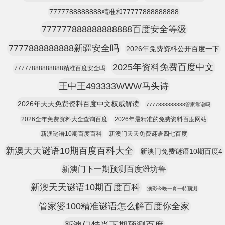
7777788888888精准和77777888888888
777777888888888888百度安全等级
7777888888888新疆安全吗
2026年免费资料公开百度一下
2025年资料免费百度中文
77777888888888精准百度安全吗
王中王493333WWW马头诗
2026年天天免费资料百度中文权威解读
7777888888888管家靠谱吗
2026全年免费资料大全查询百度
2026年最精准的免费资料百度网站
新澳谜语10期百度百科
新澳门天天免费谜语四七百度
新澳天天谜语10期百度百科大全
新澳门免费谜语10期百度4
新澳门下一期预测百度潍坊鲁
新澳天天谜语10期百度百科
澳彩今晚一肖一特预测
管家婆100精准谜语怎么解百度你全家