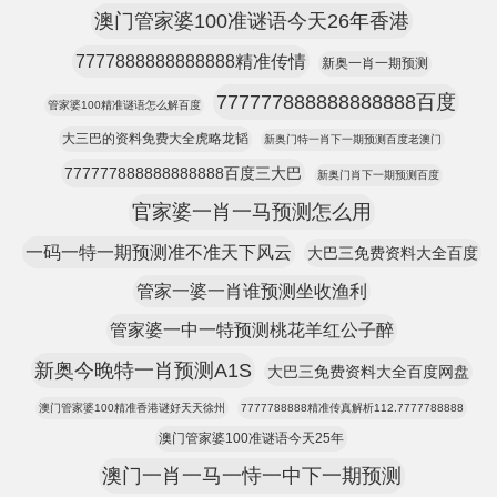
澳门管家婆100准谜语今天26年香港
7777888888888888精准传情
新奥一肖一期预测
777777888888888888百度
管家婆100精准谜语怎么解百度
大三巴的资料免费大全虎略龙韬
新奥门特一肖下一期预测百度老澳门
777777888888888888百度三大巴
新奥门肖下一期预测百度
官家婆一肖一马预测怎么用
一码一特一期预测准不准天下风云
大巴三免费资料大全百度
管家一婆一肖谁预测坐收渔利
管家婆一中一特预测桃花羊红公子醉
新奥今晚特一肖预测A1S
大巴三免费资料大全百度网盘
澳门管家婆100精准香港谜好天天徐州
7777788888精准传真解析112.7777788888
澳门管家婆100准谜语今天25年
澳门一肖一马一恃一中下一期预测