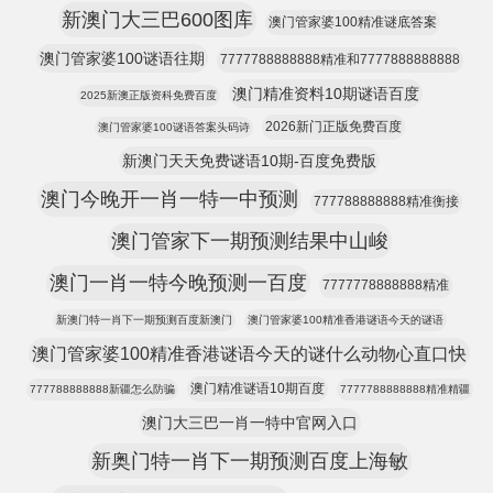
新澳门大三巴600图库
澳门管家婆100精准谜底答案
澳门管家婆100谜语往期
7777788888888精准和7777888888888
澳门精准资料10期谜语百度
2025新澳正版资科免费百度
2026新门正版免费百度
澳门管家婆100谜语答案头码诗
新澳门天天免费谜语10期-百度免费版
澳门今晚开一肖一特一中预测
777788888888精准衡接
澳门管家下一期预测结果中山峻
澳门一肖一特今晚预测一百度
7777778888888精准
新澳门特一肖下一期预测百度新澳门
澳门管家婆100精准香港谜语今天的谜语
澳门管家婆100精准香港谜语今天的谜什么动物心直口快
澳门精准谜语10期百度
777788888888新疆怎么防骗
7777788888888精准精疆
澳门大三巴一肖一特中官网入口
新奥门特一肖下一期预测百度上海敏