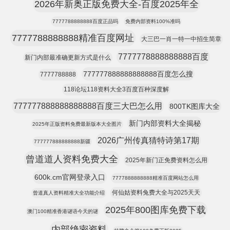
2026年新奥正版免费大全-百度2025年全
7777788888888百度正品吗
免费内部资料100%准吗
7777788888888精准百度网址
大三巴一肖一特一中招生简章
7777778888888888百度
新门内部最准确更新方式是什么
777777888888888888百度怎么搜
7777788888
118论坛118资料大全3百度百种深度解
777777888888888888百度三大巴怎么用
800TK图库大全
新门内部资料大全揭秘
2025年正版资料免费最新版本大全图片
2026广州传真猜特诗第17期
777777888888888新疆
曾道道人资料免费大全
2025年新门正免费资料怎么用
600k.cm官网登录入口
7777888888888精准百度网站怎么用
何仙姑资料兔费大全与2025天天
曾道真人资料精准大全功能介绍
2025年800图库免费下载
澳门100精准香港谜语今天的谜
内部绝密资料