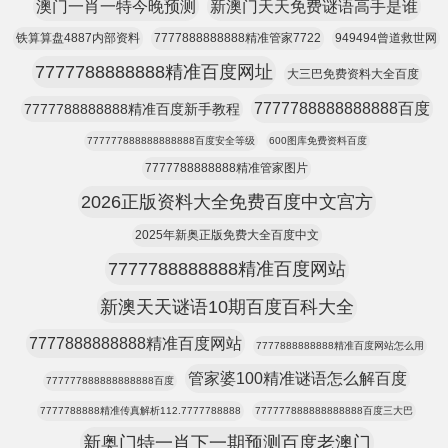
澳门一肖一特今晚预测
新澳门天天免费谜语高手是谁
铁算算盘4887内部资料
7777888888888精准管家7722
949494曾道救世网
7777788888888精准百度网址
大三巴免费资料大全百度
7777788888888888百度
7777788888888精准百度新手教程
777777888888888888百度安全等级
600图库免费资料百度
7777788888888精准管家图片
2026正版资料大全免费百度中文宫方
2025年新奥正版免费大全百度中文
7777788888888精准百度网站
新澳天天谜语10期百度百科大全
7777888888888精准百度网站
7777888888888精准百度网站怎么用
管家婆100精准谜语怎么解百度
777777888888888888百度
7777788888精准传真解析112.7777788888
777777888888888888百度三大巴
新奥门特一肖下一期预测百度老澳门