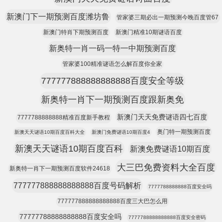
新澳门下一期预测百度潍坊鲁
管家婆三期必出一期预测今晚百度管67
新澳门特肖下期预测百度
新澳门精准10期谜语百度
新奥特一肖一码一特一中期预测百度
管家婆100精准谜语怎么解百度你全家
777777888888888888百度安全等级
新奥特一肖下一期预测百度跟新奥免
新澳门天天免费谜语四七百度
7777788888888精准百度新手教程
奥门特一期预测百度
新澳天天谜语10期百度百科大全
新澳门免费谜语10期百度4
新澳天天谜语10期百度百科
新澳免费谜语10期百度
大三巴免费资料大全百度
新奥特一肖下一期预测百度软件24618
777777888888888888百度号码解析
7777788888888百度安全吗
777777888888888888百度三大巴怎么用
77777788888888888百度安全吗
7777788888888888百度安全密码