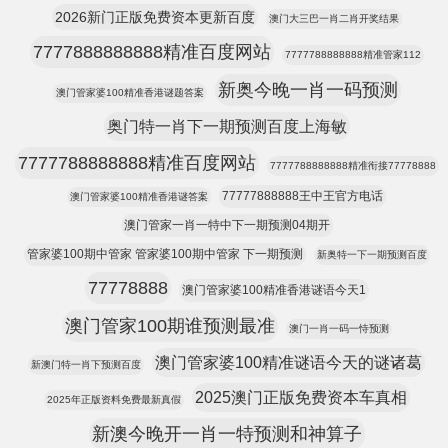
2026新门正版免费资本更新百度
澳门大三巴一肖二肖开奖结果
7777888888888精准百度网站
7777788888888精准管家112
新奥今晚一肖一码预测
澳门管家婆100精准香港谜题答案
奥门特一肖下一期预测百度上海敏
7777788888888精准百度网站
7777788888888精准衔接77778888
77777888888王中王官方电话
澳门管家婆100精准香港谜答案
澳门管家一肖一特中下一期预测04期开
管家婆100期中管家 管家婆100期中管家 下一期预测
新奥特一下一期预测百度
77778888
澳门管家婆100精准香港谜语今天1
澳门管家100期谁预测最准
澳门一肖一码一恃预测
澳门管家婆100精准谜语今天的谜诸葛
新澳门特一肖下预测百度
2025澳门正版免费资本车真相
2025年正版资料免费最新真假
新澳今晚开一肖一特预测和神算子