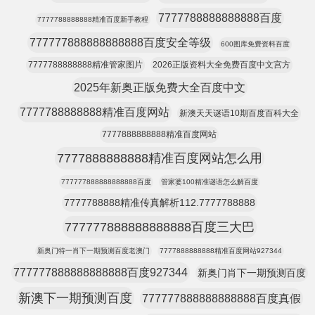
7777788888888888百度
7777788888888精准百度新手教程
777777888888888888百度安全等级
600图库免费资料百度
7777788888888精准管家图片
2026正版资料大全免费百度中文宫方
2025年新奥正版免费大全百度中文
7777788888888精准百度网站
新澳天天谜语10期百度百科大全
7777888888888精准百度网站
7777888888888精准百度网站怎么用
777777888888888888百度
管家婆100精准谜语怎么解百度
7777788888精准传真解析112.7777788888
777777888888888888百度三大巴
新奥门特一肖下一期预测百度老澳门
7777888888888精准百度网站927344
777777888888888888百度927344
新奥门肖下一期预测百度
新澳下一期预测百度
777777888888888888百度真假