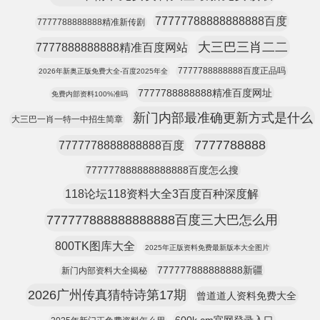
77777788888888888百度
7777788888888精准新传剧
大三巴三肖二二
7777888888888精准百度网站
7777788888888百度正品吗
2026年新奥正版免费大全-百度2025年全
7777788888888精准百度网址
免费内部资料100%准吗
新门内部最准确更新方式是什么
大三巴一肖一特一中招生简章
7777788888
7777778888888888百度
777777888888888888百度怎么搜
118论坛118资料大全3百度百种深度解
777777888888888888百度三大巴怎么用
800TK图库大全
2025年正版资料免费最新版本大全图片
777777888888888新疆
新门内部资料大全揭秘
2026广州传真猜特诗第17期
曾道道人资料免费大全