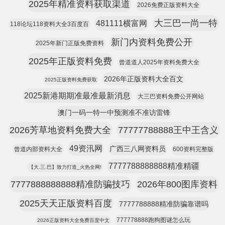
2025年精准资料获取渠道
2026免费正版资料大全
大三巴一尚一特
481111横富网
118论坛118资料大全3百度百
新门内资料免费公开
2025年新门正版免费资料
2025年正版资料免费
曾道道人2025年资料免费大全
2026年正版资料大全百文
2025正版资料免费获取
2025新港期期准最准最新消息
大三巴资料免费公开网站
澳门一码一特一中预测准不准访雷锋
2026芳草地资料免费大全
77777788888王中王含义
49资汛网
广西三八网资料员
曾道内部资料大全
600资料完整版
7777788888888精准精疆
【大.三.巴】致力打造_火热全网!
7777888888888精准防骗技巧
2026年800图库资料
2025天天正版资料百度
7777788888精准防骗靠谱吗
777778888跑狗图谜怎么玩
2026正版资料大全免费百度中文