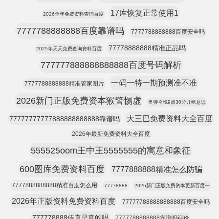
17库恢复正常使用1
2026全年免费资料查询百度
7777788888888百度靠谱吗
7777788888888百度安全吗
77778888888精准正品吗
2025年天天免费查询资料百度
777777888888888888百度号码解析
一码一特一期预测准不准
7777788888888精准管家图片
2026新门正版免费资本猴警惕虚
奥特今晚9点30分开啥意思
大三巴免费资料大全百度
77777777777888888888888靠谱吗
2026年最新免费资料大全百度
555525oom王中王5555555的寓意和象征
600图库免费资料百度
7777888888精准怎么防骗
7777888888888精准百度怎么用
77778888
2026新门正版免费资本更新百度一
2026年正版资料免费资料百度
77777788888888888百度安全吗
777778888传真是真的吗
7777788888888靠谱吗评价