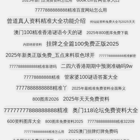
600k.cm官网登录入口
2025年新门正免费资料怎么用
7777888888888精准百度网站怎么用
曾道真人资料精准大全功能介绍
何仙姑资料兔费大全与2025天天
澳门100精准香港谜语今天的谜
2025年800图库免费下载
挂牌之全篇100免费正版2025
内部绝密资料
2025年新奥正版免费_五点来料双色球开
7777788888888精准解密
二四六香港期期中预测准确吗9w
7777888888888精准靠谱吗
管家婆100谜语答案大全
77778888888精准
7777888888888精准丫
2025年最精准免费资料全面释义
2025年天天免费资料
800图库2026
77777777888888888精准
奥门118论坛免费资料大全
600资料图库大全
800图库免费资料2025
7777888888888精准32209
2025澳门挂牌灯牌免费吗
7777788888888精准怎么用