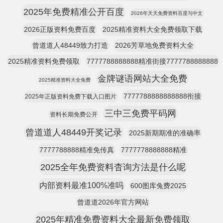
2025年免费精准公开百度
2026年天天免费资料百度与中文
2026正版资料免费百度
2025精准资料大全免费领取下载
曾道道人48449致力打造
2026芳草地免费资料大全
2025精准资料免费领取
7777788888888精准街接7777788888888
金牌谜语网站大全免费
2025精准资料大全免费
7777788888888888衔接
2025年正版资料免费下载入口图片
三中三免费平码网
资料长期免费公开
曾道道人48449开奖记录
2025新期期准的准确率
7777788888精准免传真
7777778888888精准
2025全年免费资料杳询方法是什么呢
内部资料最准100%准吗
600图库兔费2025
曾道道2026年官方网站
2025年精准免费资料大全最新免费领取