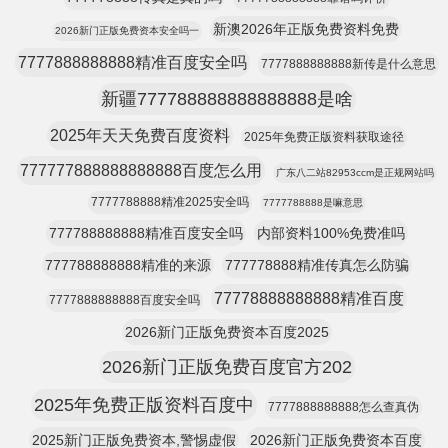
新澳2026年正版免费资料免费
2026新门正版免费资本安全吗一
7777888888888精准百度安全吗
7777888888888新传是什么意思
新疆777788888888888888是啥
2025年天天免费百度资料
2025年免费正版资料获取途径
777777888888888888百度怎么用
广东八二站82953ccm是正规网站吗
7777788888精准2025安全吗
7777788888是嘛意思
777788888888精准百度安全吗
内部资料100%免费准吗
777788888888精准的来源
777778888精准传真怎么防骗
77778888888888精准百度
7777888888888百度安全吗
2026新门正版免费资本百度2025
2026新门正版免费百度官方202
2025年免费正版资料百度中
7777888888888怎么查真伪
2025新门正版免费资本,警惕虚假
2026新门正版免费资本百度