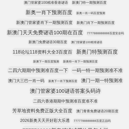
澳门管家婆100精准香港谜语
新澳门特一期预测百度
新奥一肖下预测百度
新奥一肖一码百度预测
新澳门管家婆肖下一期预测百度
新奥门肖下一期预测百度
新澳门天天免费谜语100期在百度
7777888888888百度安全吗
新澳门免费谜语30期百度
澳门管家婆100精准谜语
新奥门特预测百度
118论坛118资料大全3百度百
新澳下一期百度预测
新奥特一肖下一期预测百度
二四六期期中预测准百度一下
一码一特一期预测准不准
澳门一期一特预测准
澳门大三巴一肖一码
新奥下一肖下预测百度
澳门管家婆100谜语答案头码诗
二四六香港期期中预测准百度准不准
芳草地资料免费正版大全百度
澳门青青免费谜语20期百度
2026新奥天天开好彩大乐透
7777788888888百度正品吗