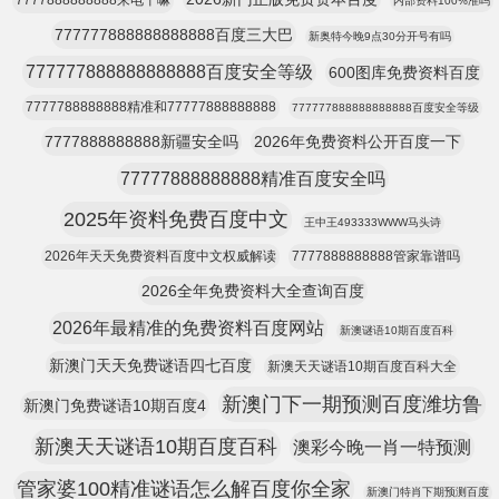
7777888888888来电干嘛
内部资料100%准吗
777777888888888888百度三大巴
新奥特今晚9点30分开号有吗
777777888888888888百度安全等级
600图库免费资料百度
7777788888888精准和77777888888888
777777888888888888百度安全等级
7777888888888新疆安全吗
2026年免费资料公开百度一下
77777888888888精准百度安全吗
2025年资料免费百度中文
王中王493333WWW马头诗
2026年天天免费资料百度中文权威解读
7777888888888管家靠谱吗
2026全年免费资料大全查询百度
2026年最精准的免费资料百度网站
新澳谜语10期百度百科
新澳门天天免费谜语四七百度
新澳天天谜语10期百度百科大全
新澳门下一期预测百度潍坊鲁
新澳门免费谜语10期百度4
新澳天天谜语10期百度百科
澳彩今晚一肖一特预测
管家婆100精准谜语怎么解百度你全家
新澳门特肖下期预测百度