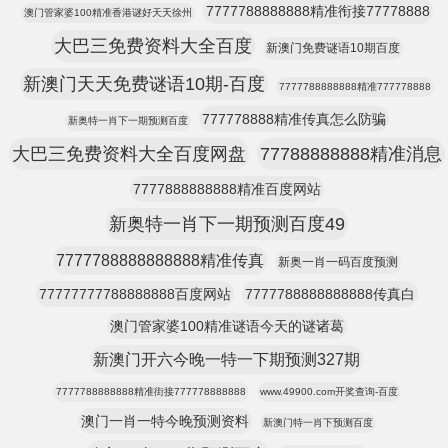
7777788888888精准衔接77778888
澳门管家婆100精准香港谜好天天徐州
大巴三免费资料大全百度
新澳门免费谜语10期百度
新澳门天天免费谜语10期-百度
7777788888888精准777778888
777778888精准传真怎么防骗
新奥特一肖下一期预测百度
大巴三免费资料大全百度网盘
77788888888精准消息
7777888888888精准百度网站
新奥特一肖下一期预测百度49
7777788888888888精准传真
新奥一肖一码百度预测
77777777788888888百度网站
7777788888888888传真白
澳门管家婆100精准谜语今天的谜诸葛
新澳门开六今晚一特一下期预测327期
7777788888888精准街接777778888888
www.49900.com开奖查询-百度
澳门一肖一特今晚预测资料
新澳门特一肖下预测百度