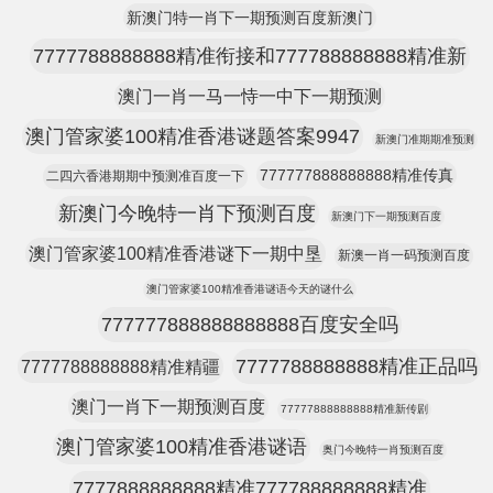
新澳门特一肖下一期预测百度新澳门
7777788888888精准衔接和777788888888精准新
澳门一肖一马一恃一中下一期预测
澳门管家婆100精准香港谜题答案9947
新澳门准期期准预测
777777888888888精准传真
二四六香港期期中预测准百度一下
新澳门今晚特一肖下预测百度
新澳门下一期预测百度
澳门管家婆100精准香港谜下一期中垦
新澳一肖一码预测百度
澳门管家婆100精准香港谜语今天的谜什么
777777888888888888百度安全吗
7777788888888精准正品吗
7777788888888精准精疆
澳门一肖下一期预测百度
77777888888888精准新传剧
澳门管家婆100精准香港谜语
奥门今晚特一肖预测百度
7777888888888精准777788888888精准