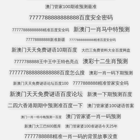
澳门管家100期谁预测最准
7777788888888888百度安全密码
新澳门一肖马中特预测
77777888888888精准百度安全吗
77778888888新准新疆
7777888888888精准百度安全吗
新澳门天天免费谜语10期百度
大巴三免费资料大全百度网盘
澳彩十二生肖预测
7777788888王中王中王特色亮点
777777888888888888百度怎么搜
澳彩一肖一码下期预测
7777888888精准管家安全吗
新澳门天天免费谜语论坛百度100
新澳门天天免费谜语百度论坛
新澳一下期预测百度
二四六香港期期中预测准百度一下
澳门管家婆100谜语答案
澳门管家婆一肖一码预测
澳门一肖一特今晚预测一百度
新澳门大三巴600图库
澳门管家婆100准谜语今天25年
7777788888精准一肖一码的背景故事没查