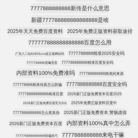
7777888888888新传是什么意思
新疆777788888888888888是啥
2025年天天免费百度资料
2025年免费正版资料获取途径
777777888888888888百度怎么用
7777788888精准2025安全吗
广东八二站82953ccm是正规网站吗
777788888888精准百度安全吗
7777788888是嘛意思
内部资料100%免费准吗
777788888888精准的来源
7777888888888百度安全吗
777778888精准传真怎么防骗
77778888888888精准百度
2026新门正版免费资本百度2025
2025年免费正版资料百度中
2026新门正版免费百度官方202
2025新门正版免费资本,警惕虚假
7777888888888怎么查真伪
内部资料100%真中怎么弄
2026新门正版免费资本百度
7777888888888来电干嘛
7777788888888888防骗技巧