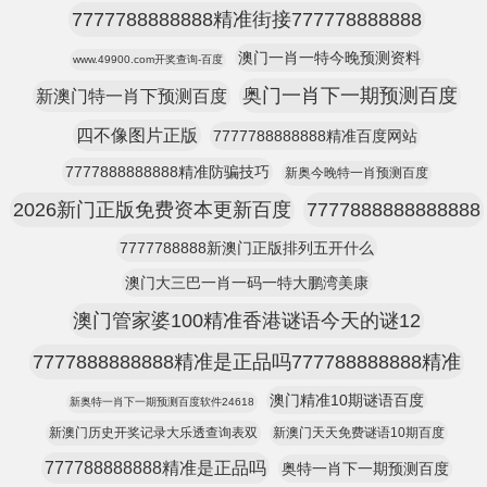
7777788888888精准街接777778888888
澳门一肖一特今晚预测资料
www.49900.com开奖查询-百度
奥门一肖下一期预测百度
新澳门特一肖下预测百度
四不像图片正版
7777788888888精准百度网站
7777888888888精准防骗技巧
新奥今晚特一肖预测百度
2026新门正版免费资本更新百度
7777888888888888
7777788888新澳门正版排列五开什么
澳门大三巴一肖一码一特大鹏湾美康
澳门管家婆100精准香港谜语今天的谜12
7777888888888精准是正品吗777788888888精准
澳门精准10期谜语百度
新奥特一肖下一期预测百度软件24618
新澳门历史开奖记录大乐透查询表双
新澳门天天免费谜语10期百度
777788888888精准是正品吗
奥特一肖下一期预测百度