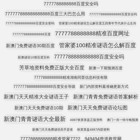
7777788888888百度安全吗
777777888888888888百度三大巴怎么用
77777788888888888百度安全吗
7777788888888888百度安全密码
管家婆100精准谜语怎么解百度五四青年节代表什么生肖
7777788888888精准百度网址
77777788888888888百度
管家婆100精准谜语怎么解百度
新澳门免费谜语30期百度
7777788888888888百度安全吗
新澳谜语10期百度百科
芳草地资料免费正版大全百度
新澳一下期预测百度
7777888888888精准湖南同普信息科技有限
777777888888888888百度安全等级
新门内部资料最准确更新方式
新澳门天天精准大全谜语王子
新澳门青青免费谜语答案解析
新澳门天天免费谜语论坛图
新澳门天天免费谜语10期
新澳门青青谜语大全最新
4987铁算算盘正版资料
澳门一肖一特今晚预测
新澳门天天免费谜语高手是谁
铁算算盘4887内部资料
7777888888888精准管家7722
949494曾道救世网