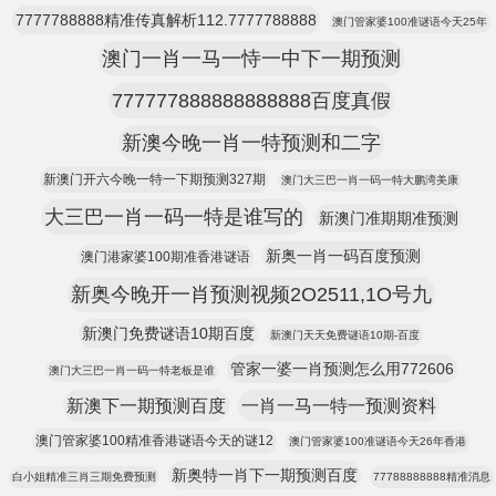
7777788888精准传真解析112.7777788888
澳门管家婆100准谜语今天25年
澳门一肖一马一恃一中下一期预测
777777888888888888百度真假
新澳今晚一肖一特预测和二字
新澳门开六今晚一特一下期预测327期
澳门大三巴一肖一码一特大鹏湾美康
大三巴一肖一码一特是谁写的
新澳门准期期准预测
新奥一肖一码百度预测
澳门港家婆100期准香港谜语
新奥今晚开一肖预测视频2O2511,1O号九
新澳门免费谜语10期百度
新澳门天天免费谜语10期-百度
管家一婆一肖预测怎么用772606
澳门大三巴一肖一码一特老板是谁
新澳下一期预测百度
一肖一马一特一预测资料
澳门管家婆100精准香港谜语今天的谜12
澳门管家婆100准谜语今天26年香港
新奥特一肖下一期预测百度
白小姐精准三肖三期免费预测
77788888888精准消息