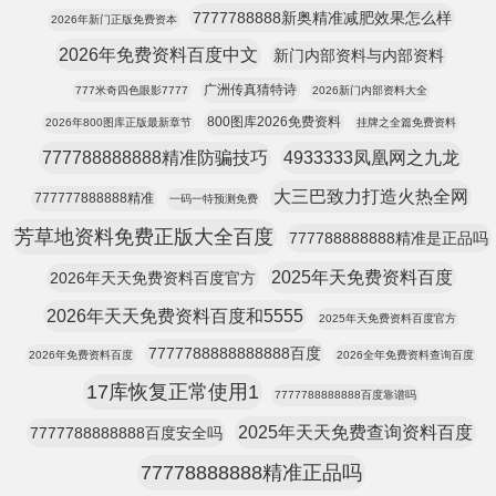
7777788888新奥精准减肥效果怎么样
2026年新门正版免费资本
2026年免费资料百度中文
新门内部资料与内部资料
广洲传真猜特诗
777米奇四色眼影7777
2026新门内部资料大全
800图库2026免费资料
2026年800图库正版最新章节
挂牌之全篇免费资料
777788888888精准防骗技巧
4933333凤凰网之九龙
大三巴致力打造火热全网
777777888888精准
一码一特预测免费
芳草地资料免费正版大全百度
777788888888精准是正品吗
2025年天免费资料百度
2026年天天免费资料百度官方
2026年天天免费资料百度和5555
2025年天免费资料百度官方
7777788888888888百度
2026年免费资料百度
2026全年免费资料查询百度
17库恢复正常使用1
7777788888888百度靠谱吗
2025年天天免费查询资料百度
7777788888888百度安全吗
77778888888精准正品吗