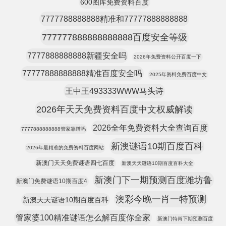
600图库免费资料百度
7777788888888精准和77777888888888
777777888888888888百度安全等级
7777888888888新疆安全吗
2026年免费资料公开百度一下
77777888888888精准百度安全吗
2025年资料免费百度中文
王中王493333WWW马头诗
2026年天天免费资料百度中文权威解读
2026全年免费资料大全查询百度
7777888888888管家靠谱吗
新澳谜语10期百度百科
2026年最精准的免费资料百度网站
新澳门天天免费谜语四七百度
新澳天天谜语10期百度百科大全
新澳门下一期预测百度潍坊鲁
新澳门免费谜语10期百度4
澳彩今晚一肖一特预测
新澳天天谜语10期百度百科
管家婆100精准谜语怎么解百度你全家
新澳门特肖下期预测百度