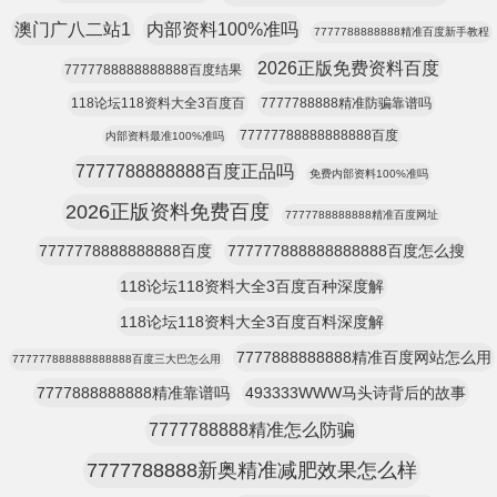
澳门广八二站1
内部资料100%准吗
7777788888888精准百度新手教程
2026正版免费资料百度
7777788888888888百度结果
118论坛118资料大全3百度百
7777788888精准防骗靠谱吗
77777788888888888百度
内部资料最准100%准吗
7777788888888百度正品吗
免费内部资料100%准吗
2026正版资料免费百度
7777788888888精准百度网址
7777778888888888百度
777777888888888888百度怎么搜
118论坛118资料大全3百度百种深度解
118论坛118资料大全3百度百料深度解
7777888888888精准百度网站怎么用
777777888888888888百度三大巴怎么用
7777888888888精准靠谱吗
493333WWW马头诗背后的故事
7777788888精准怎么防骗
7777788888新奥精准减肥效果怎么样