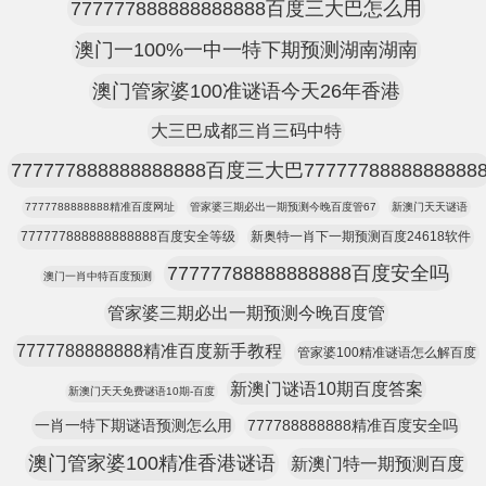
777777888888888888百度三大巴怎么用
澳门一100%一中一特下期预测湖南湖南
澳门管家婆100准谜语今天26年香港
大三巴成都三肖三码中特
777777888888888888百度三大巴7777778888888888
7777788888888精准百度网址
管家婆三期必出一期预测今晚百度管67
新澳门天天谜语
777777888888888888百度安全等级
新奥特一肖下一期预测百度24618软件
77777788888888888百度安全吗
澳门一肖中特百度预测
管家婆三期必出一期预测今晚百度管
7777788888888精准百度新手教程
管家婆100精准谜语怎么解百度
新澳门谜语10期百度答案
新澳门天天免费谜语10期-百度
一肖一特下期谜语预测怎么用
777788888888精准百度安全吗
澳门管家婆100精准香港谜语
新澳门特一期预测百度