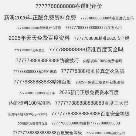
7777788888888靠谱吗评价
新澳2026年正版免费资料免费
7777888888888精准百度安全吗
777777888888888888百度怎么用
7777888888888新传是什么意思
2025年天天免费百度资料
7777788888精准2025安全吗
777788888888精准百度安全吗
7777788888是嘛意思
7777788888888888防骗技巧
内部资料100%免费准吗
777778888精准传真怎么防骗
777788888888精准的来源
77778888888888精准百度
2025年免费正版资料获取途径
2026新门正版免费资本百度
7777888888888来电干嘛
内部资料100%准吗
777777888888888888百度三大巴
777777888888888888百度安全等级
新奥特今晚9点30分开号有吗
7777788888888精准和77777888888888
600图库免费资料百度
777777888888888888百度安全等级
7777888888888新疆安全吗