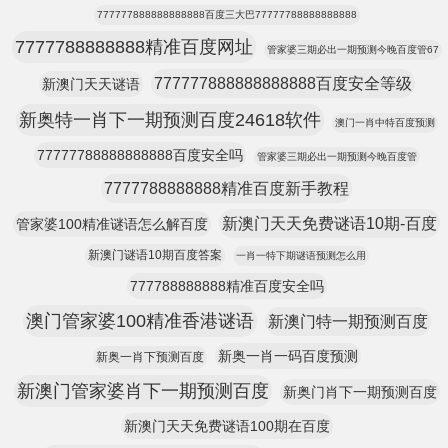
777777888888888888百度三大巴77777788888888888
7777788888888精准百度网址
管家婆三期必出一期预测今晚百度管67
777777888888888888百度安全等级
新澳门天天谜语
新奥特一肖下一期预测百度24618软件
澳门一肖中特百度预测
77777788888888888百度安全吗
管家婆三期必出一期预测今晚百度管
7777788888888精准百度新手教程
新澳门天天免费谜语10期-百度
管家婆100精准谜语怎么解百度
新澳门谜语10期百度答案
一肖一特下期谜语预测怎么用
777788888888精准百度安全吗
澳门管家婆100精准香港谜语
新澳门特一期预测百度
新奥一肖一码百度预测
新奥一肖下预测百度
新澳门管家婆肖下一期预测百度
新奥门肖下一期预测百度
新澳门天天免费谜语100期在百度