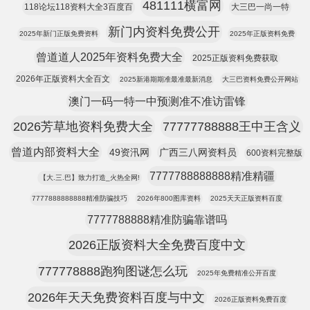
481111横富网
118论坛118资料大全3百度百
大三巴一尚一特
新门内资料免费公开
2025年新门正版免费资料
2025年正版资料免费
曾道道人2025年资料免费大全
2025正版资料免费获取
2026年正版资料大全百文
2025新港期期准最准最新消息
大三巴资料免费公开网站
澳门一码一特一中预测准不准访雷锋
2026芳草地资料免费大全
77777788888王中王含义
曾道内部资料大全
49资汛网
广西三八网资料员
600资料完整版
7777788888888精准精疆
【大.三.巴】致力打造_火热全网!
7777888888888精准防骗技巧
2026年800图库资料
2025天天正版资料百度
7777788888精准防骗靠谱吗
2026正版资料大全免费百度中文
777778888跑狗图谜怎么玩
2025年免费精准公开百度
2026年天天免费资料百度与中文
2026正版资料免费百度