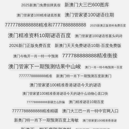
新澳门大三巴600图库
2025新澳门免费挂牌真假
澳门管家婆100谜语往期
澳门管家婆100精准谜底答案
7777788888888精准和7777888888888
2025新澳正版资科免费百度
澳门精准资料10期谜语百度
澳门管家婆100谜语答案头码诗
2026新门正版免费百度
新澳门天天免费谜语10期-百度免费版
777788888888精准衡接
澳门今晚开一肖一特一中预测
澳门管家下一期预测结果中山峻
澳门一肖一特今晚预测一百度
7777778888888精准
新澳门特一肖下一期预测百度新澳门
澳门管家婆100精准香港谜语今天的谜语
澳门管家婆100精准香港谜语今天的谜什么动物心直口快
澳门精准谜语10期百度
777788888888新疆怎么防骗
7777788888888精准精疆
澳门大三巴一肖一特中官网入口
新奥门特一肖下一期预测百度上海敏
澳门管家婆100精准香港谜