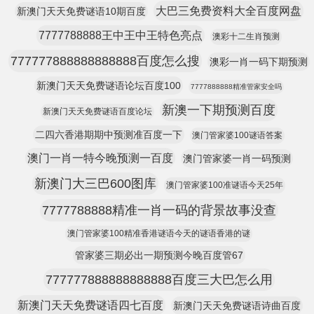
大巴三免费资料大全百度网盘
新澳门天天免费谜语10期百度
7777788888王中王中王特色亮点
澳彩十二生肖预测
777777888888888888百度怎么搜
澳彩一肖一码下期预测
新澳门天天免费谜语论坛百度100
7777888888精准管家安全吗
新澳一下期预测百度
新澳门天天免费谜语百度论坛
二四六香港期期中预测准百度一下
澳门管家婆100谜语答案
澳门一肖一特今晚预测一百度
澳门管家婆一肖一码预测
新澳门大三巴600图库
澳门管家婆100准谜语今天25年
7777788888精准一肖一码的背景故事没查
澳门管家婆100精准香港谜语今天的谜语香港的谜
管家婆三期必出一期预测今晚百度管67
777777888888888888百度三大巴怎么用
新澳门天天免费谜语四七百度
新澳门天天免费谜语诗曲百度