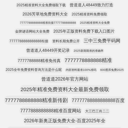
曾道道人48449致力打造
2025精准资料大全免费领取下载
2026芳草地免费资料大全
2025精准资料免费领取
7777788888888精准街接7777788888888
2025精准资料大全免费
2025年正版资料免费下载入口图片
金牌谜语网站大全免费
三中三免费平码网
7777788888888888衔接
资料长期免费公开
曾道道人48449开奖记录
2025新期期准的准确率
7777778888888精准
7777788888精准免传真
2025全年免费资料杳询方法是什么呢
内部资料最准100%准吗
600图库兔费2025
曾道道2026年官方网站
2025年精准免费资料大全最新免费领取
7777788888888精准新传剧
77777788888888888百度
7777888888888精准百度网站
大三巴三肖二二
2026年新奥正版免费大全-百度2025年全