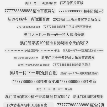
四不像图片正版
奥门一肖下一期预测百度
7777788888888精准百度网站
7777888888888精准防骗技巧
新奥今晚特一肖预测百度
2026新门正版免费资本更新百度
7777788888新澳门正版排列五开什么
7777888888888888
澳门大三巴一肖一码一特大鹏湾美康
澳门管家婆100精准香港谜语今天的谜12
7777888888888精准是正品吗777788888888精准
新奥特一肖下一期预测百度软件24618
新澳门历史开奖记录大乐透查询表双
澳门精准10期谜语百度
777788888888精准是正品吗
新澳门天天免费谜语10期百度
奥特一肖下一期预测百度
新澳门特一肖下一期预测百度新澳门
7777788888888精准衔接和777788888888精准新
澳门一肖一马一恃一中下一期预测
澳门管家婆100精准香港谜题答案9947
新澳门准期期准预测
777777888888888精准传真
二四六香港期期中预测准百度一下