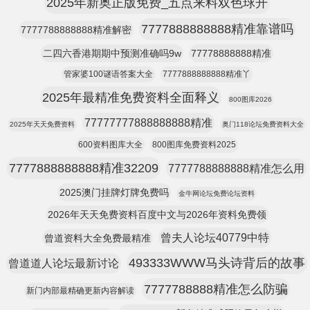
2025年新奥正版免费_五点来料双色球开
7777888888888精准靠谱吗
7777788888888精准解密
二四六香港期期中预测准确吗9w
77778888888精准
管家婆100谜语答案大全
7777888888888精准丫
2025年最精准免费资料全面释义
800图库2026
77777777888888888精准
2025年天天免费资料
奥门118论坛免费资料大全
600资料图库大全
800图库免费资料2025
7777888888888精准32209
7777788888888精准怎么用
2025澳门挂牌灯牌免费吗
金牛网论坛免费论坛资料
2026年天天免费资料百度中文与2026年资料免费领
曾夫人论坛40779中特
曾道资料大全免费最精准
493333WWW马头诗背后的故事
曾道道人论坛最新讨论
7777788888精准怎么防骗
新门内部最精确更新内容解读