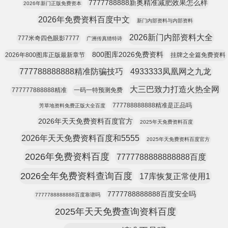
7777788888新奥精准减肥效果怎么样
2026年新门正版免费资本
2026年免费资料百度中文
新门内部资料与内部资料
2026新门内部资料大全
777米奇四色眼影7777
广洲传真猜特诗
800图库2026免费资料
2026年800图库正版最新章节
挂牌之全篇免费资料
777788888888精准防骗技巧
4933333凤凰网之九龙
大三巴致力打造火热全网
777777888888精准
一码一特预测免费
777788888888精准是正品吗
芳草地资料免费正版大全百度
2026年天天免费资料百度官方
2025年天免费资料百度
2026年天天免费资料百度和5555
2025年天免费资料百度官方
2026年免费资料百度
7777788888888888百度
2026全年免费资料查询百度
17库恢复正常使用1
7777788888888百度安全吗
7777788888888百度靠谱吗
2025年天天免费查询资料百度