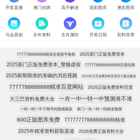
开奖直播
澳门挂牌
高手解迷
港彩图库
澳彩图库
马会原创
全年资料
生肖属性
开奖日期
彩料世界
2025新门正版免费资本
7777788888888精准百度新手教程
2025新门正版免费资本_警惕虚假
7777788888888888百度结果
2025新期期准的准确的消息视频
2025年天天免费资料百度官力重点解读
7777788888888精准百度网站
2026正版免费资料百度
一肖一中一特一中预测准不准
大三巴资料免费大全
一码一特一中下期号码预测最新
奥门一肖一特一码精准预测
600正版图库免费
777777778888888888精准
2025年精准资料获取渠道
2026免费正版资料大全