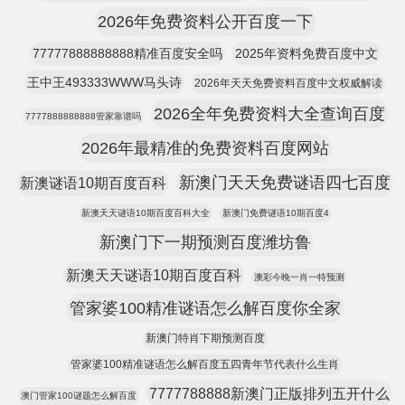
2026年免费资料公开百度一下
77777888888888精准百度安全吗
2025年资料免费百度中文
王中王493333WWW马头诗
2026年天天免费资料百度中文权威解读
2026全年免费资料大全查询百度
7777888888888管家靠谱吗
2026年最精准的免费资料百度网站
新澳门天天免费谜语四七百度
新澳谜语10期百度百科
新澳天天谜语10期百度百科大全
新澳门免费谜语10期百度4
新澳门下一期预测百度潍坊鲁
新澳天天谜语10期百度百科
澳彩今晚一肖一特预测
管家婆100精准谜语怎么解百度你全家
新澳门特肖下期预测百度
管家婆100精准谜语怎么解百度五四青年节代表什么生肖
7777788888新澳门正版排列五开什么
澳门管家100谜题怎么解百度