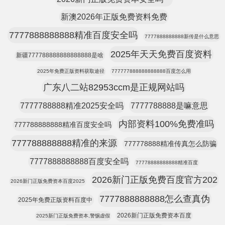
新澳2026年正版免费资料免费
7777888888888精准百度安全吗
7777888888888新传是什么意思
2025年天天免费百度资料
新疆777788888888888888是啥
2025年免费正版资料获取途径
777777888888888888百度怎么用
广东八二站82953ccm是正规网站吗
7777788888精准2025安全吗
7777788888是嘛意思
内部资料100%免费准吗
777788888888精准百度安全吗
777788888888精准的来源
777778888精准传真怎么防骗
7777888888888百度安全吗
77778888888888精准百度
2026新门正版免费百度官方202
2026新门正版免费资本百度2025
7777888888888怎么查真伪
2025年免费正版资料百度中
2026新门正版免费资本百度
2025新门正版免费资本,警惕虚假