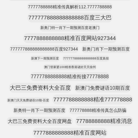
7777788888精准传真解析112.7777788888
777777888888888888百度三大巴
新奥门特一肖下一期预测百度老澳门
7777888888888精准百度网站927344
777777888888888888百度927344
新奥门肖下一期预测百度
新澳下一期预测百度
777777888888888888百度真假
澳门管家婆100精准香港谜好天天徐州
7777788888888精准衔接77778888
大巴三免费资料大全百度
新澳门免费谜语10期百度
7777788888888精准777778888
新澳门天天免费谜语10期-百度
新奥特一肖下一期预测百度
777778888精准传真怎么防骗
77788888888精准消息
大巴三免费资料大全百度网盘
7777888888888精准百度网站