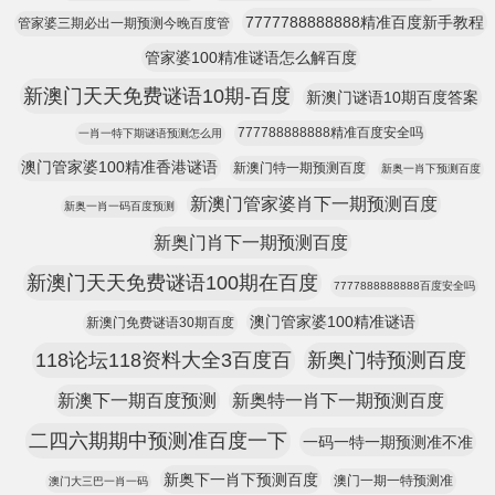
7777788888888精准百度新手教程
管家婆三期必出一期预测今晚百度管
管家婆100精准谜语怎么解百度
新澳门天天免费谜语10期-百度
新澳门谜语10期百度答案
777788888888精准百度安全吗
一肖一特下期谜语预测怎么用
澳门管家婆100精准香港谜语
新澳门特一期预测百度
新奥一肖下预测百度
新澳门管家婆肖下一期预测百度
新奥一肖一码百度预测
新奥门肖下一期预测百度
新澳门天天免费谜语100期在百度
7777888888888百度安全吗
澳门管家婆100精准谜语
新澳门免费谜语30期百度
118论坛118资料大全3百度百
新奥门特预测百度
新澳下一期百度预测
新奥特一肖下一期预测百度
二四六期期中预测准百度一下
一码一特一期预测准不准
新奥下一肖下预测百度
澳门一期一特预测准
澳门大三巴一肖一码