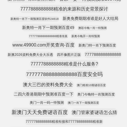
7777888888888精准的来源和历史背景探讨
新奥免费期期准谁是好人大结局
新奥特一肖下一期预测百度软件24618
新奥特一肖下一期预测百度49
澳彩今晚一肖一特预测
7777788888888888精准传真
新奥今晚开一肖特预测
www.49900.com开奖查询-百度
新奥门特一肖下预测百度
7777888888888888
新澳2026資料免费大全大乐透
四不像图片正版
7777788888888精准是什么服务?
777777888888888888百度安全吗
澳大三巴的资料免费大全
澳门精准10期谜语百度
二四六香港期期中预测准百度一下
奥门今晚特一肖预测百度
奥门一肖一码一恃预测
澳门一肖下一期预测百度
新澳门天天免费谜语百度
澳门管家婆谜语怎么猜
7777788888888精准衔接和777788888888精准新