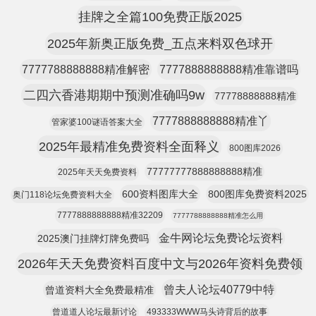
挂牌之全篇100免费正版2025
2025年新奥正版免费_五点来料双色球开
7777788888888精准解密
7777888888888精准靠谱吗
二四六香港期期中预测准确吗9w
77778888888精准
7777888888888精准丫
管家婆100谜语答案大全
2025年最精准免费资料全面释义
800图库2026
77777777888888888精准
2025年天天免费资料
600资料图库大全
800图库免费资料2025
奥门118论坛免费资料大全
7777888888888精准32209
7777788888888精准怎么用
金牛网论坛免费论坛资料
2025澳门挂牌灯牌免费吗
2026年天天免费资料百度中文与2026年资料免费领
曾夫人论坛40779中特
曾道资料大全免费最精准
曾道道人论坛最新讨论
493333WWW马头诗背后的故事