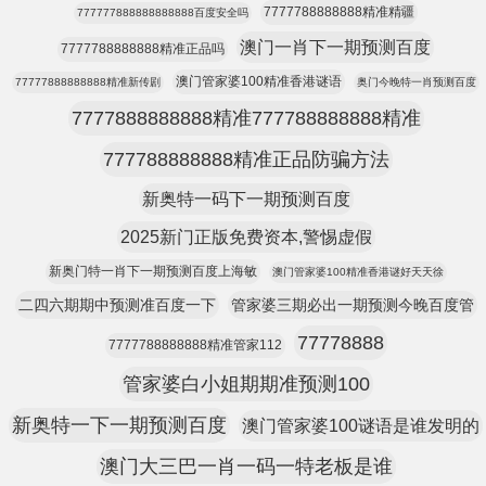
7777788888888精准精疆
777777888888888888百度安全吗
澳门一肖下一期预测百度
7777788888888精准正品吗
澳门管家婆100精准香港谜语
77777888888888精准新传剧
奥门今晚特一肖预测百度
7777888888888精准777788888888精准
777788888888精准正品防骗方法
新奥特一码下一期预测百度
2025新门正版免费资本,警惕虚假
新奥门特一肖下一期预测百度上海敏
澳门管家婆100精准香港谜好天天徐
二四六期期中预测准百度一下
管家婆三期必出一期预测今晚百度管
77778888
7777788888888精准管家112
管家婆白小姐期期准预测100
新奥特一下一期预测百度
澳门管家婆100谜语是谁发明的
澳门大三巴一肖一码一特老板是谁