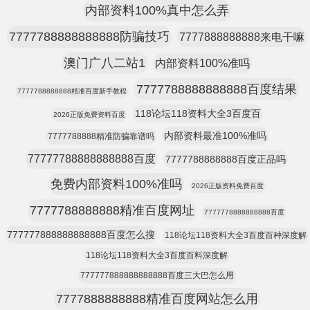
内部资料100%真中怎么弄
7777788888888888防骗技巧
7777888888888来电干嘛
澳门广八二站1
内部资料100%准吗
7777788888888888百度结果
7777788888888精准百度新手教程
118论坛118资料大全3百度百
2026正版免费资料百度
内部资料最准100%准吗
7777788888精准防骗靠谱吗
77777788888888888百度
7777788888888百度正品吗
免费内部资料100%准吗
2026正版资料免费百度
7777788888888精准百度网址
7777778888888888百度
777777888888888888百度怎么搜
118论坛118资料大全3百度百种深度解
118论坛118资料大全3百度百料深度解
777777888888888888百度三大巴怎么用
7777888888888精准百度网站怎么用