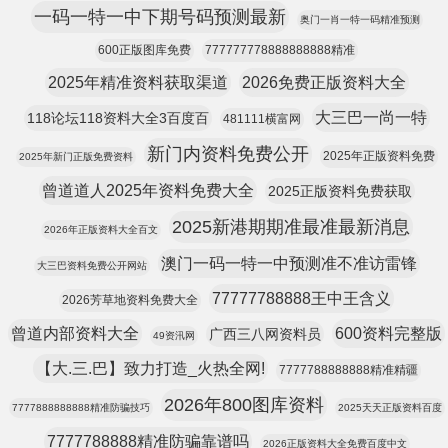
一码一特一中下期号码预测最新
奥门一肖一特一码精准预测
600正版图库免费
777777778888888888精准
2025年精准资料获取渠道
2026免费正版资料大全
大三巴一尚一特
118论坛118资料大全3百度百
481111横富网
新门内资料免费公开
2025年正版资料免费
2025年新门正版免费资料
曾道道人2025年资料免费大全
2025正版资料免费获取
2025新港期期准最准最新消息
2026年正版资料大全百文
澳门一码一特一中预测准不准访雷锋
大三巴资料免费公开网站
77777788888王中王含义
2026芳草地资料免费大全
曾道内部资料大全
600资料完整版
广西三八网资料员
49资汛网
【大.三.巴】致力打造_火热全网!
7777788888888精准精疆
2026年800图库资料
7777888888888精准防骗技巧
2025天天正版资料百度
7777788888精准防骗靠谱吗
2026正版资料大全免费百度中文