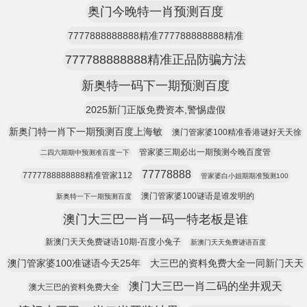
奥门今晚特一肖预测百度
7777888888888精准777788888888精准
777788888888精准正品防骗方法
新奥特一码下一期预测百度
2025新门正版免费资本,警惕虚假
新奥门特一肖下一期预测百度上海敏
澳门管家婆100精准香港谜好天天徐
管家婆三期必出一期预测今晚百度管
二四六期期中预测准百度一下
77778888
7777788888888精准管家112
管家婆白小姐期期准预测100
澳门管家婆100谜语是谁发明的
新奥特一下一期预测百度
澳门大三巴一肖一码一特老板是谁
新澳门天天免费谜语10期-百度小兔子
新澳门天天免费谜语百度
澳门管家婆100准谜语今天25年
大三巴的资料免费大全一同新门天天
澳门大三巴一肖二码的坐井观天
澳大三巴的资料免费大全