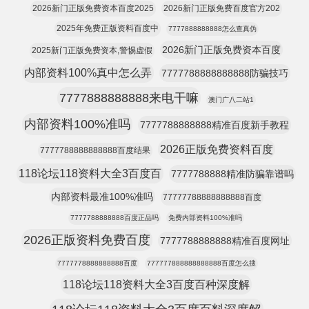
2026新门正版免费资本百度2025
2026新门正版免费百度官方202
2025年免费正版资料百度中
7777888888888怎么查真伪
2026新门正版免费资本百度
2025新门正版免费资本,警惕虚假
内部资料100%真中怎么弄
7777788888888888防骗技巧
7777888888888来电干嘛
澳门广八二站1
内部资料100%准吗
7777788888888精准百度新手教程
2026正版免费资料百度
7777788888888888百度结果
118论坛118资料大全3百度百
7777788888精准防骗靠谱吗
内部资料最准100%准吗
77777788888888888百度
7777788888888百度正品吗
免费内部资料100%准吗
2026正版资料免费百度
7777788888888精准百度网址
7777778888888888百度
777777888888888888百度怎么搜
118论坛118资料大全3百度百种深度解