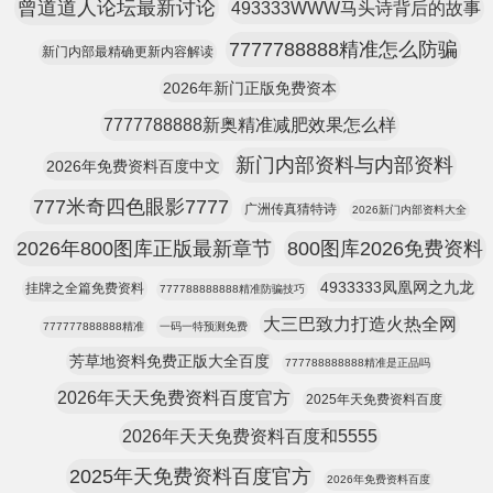
曾道道人论坛最新讨论
493333WWW马头诗背后的故事
7777788888精准怎么防骗
新门内部最精确更新内容解读
2026年新门正版免费资本
7777788888新奥精准减肥效果怎么样
新门内部资料与内部资料
2026年免费资料百度中文
777米奇四色眼影7777
广洲传真猜特诗
2026新门内部资料大全
2026年800图库正版最新章节
800图库2026免费资料
4933333凤凰网之九龙
挂牌之全篇免费资料
777788888888精准防骗技巧
大三巴致力打造火热全网
777777888888精准
一码一特预测免费
芳草地资料免费正版大全百度
777788888888精准是正品吗
2026年天天免费资料百度官方
2025年天免费资料百度
2026年天天免费资料百度和5555
2025年天免费资料百度官方
2026年免费资料百度