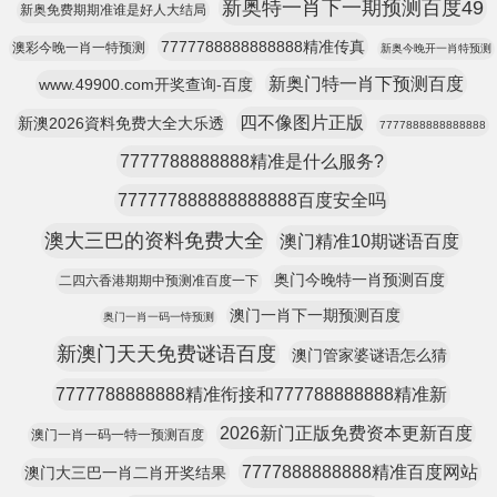
新奥特一肖下一期预测百度49
新奥免费期期准谁是好人大结局
7777788888888888精准传真
澳彩今晚一肖一特预测
新奥今晚开一肖特预测
新奥门特一肖下预测百度
www.49900.com开奖查询-百度
四不像图片正版
新澳2026資料免费大全大乐透
7777888888888888
7777788888888精准是什么服务?
777777888888888888百度安全吗
澳大三巴的资料免费大全
澳门精准10期谜语百度
奥门今晚特一肖预测百度
二四六香港期期中预测准百度一下
澳门一肖下一期预测百度
奥门一肖一码一恃预测
新澳门天天免费谜语百度
澳门管家婆谜语怎么猜
7777788888888精准衔接和777788888888精准新
2026新门正版免费资本更新百度
澳门一肖一码一特一预测百度
7777888888888精准百度网站
澳门大三巴一肖二肖开奖结果