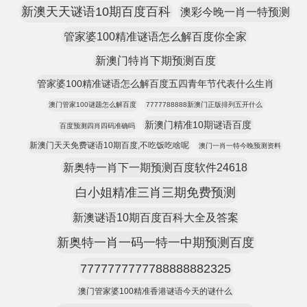
新澳天天谜语10期百度百科
澳彩今晚一肖一特预测
管家婆100精准谜语怎么解百度你全家
新澳门特肖下期预测百度
管家婆100精准谜语怎么解百度五四青年节代表什么生肖
澳门管家100谜题怎么解百度
7777788888新澳门正版排列五开什么
新澳门精准10期谜语百度
百度预测四肖四码准确吗
新澳门天天免费谜语10期百度,不吃饭吃啥呢
澳门一肖一特今晚预测资料
新奥特一肖下一期预测百度软件24618
白小姐精准三肖三期免费预测
新澳谜语10期百度百科大全及答案
新奥特一肖一码一特一中期预测百度
7777777777788888882325
澳门管家婆100精准香港谜语今天的谜什么