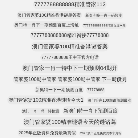
7777788888888精准管家112
澳门管家婆100精准香港谜题答案
新奥今晚一肖一码预测
奥门特一肖下一期预测百度上海敏
7777788888888精准百度网站
7777788888888精准衔接77778888
澳门管家婆100精准香港谜答案
77777888888王中王官方电话
澳门管家一肖一特中下一期预测04期开
管家婆100期中管家 管家婆100期中管家 下一期预测
新奥特一下一期预测百度
77778888
澳门管家婆100精准香港谜语今天1
澳门管家100期谁预测最准
新澳门特一肖下预测百度
澳门一肖一码一恃预测
澳门管家婆100精准谜语今天的谜诸葛
2025年正版资料免费最新真假
2025澳门正版免费资本车真相