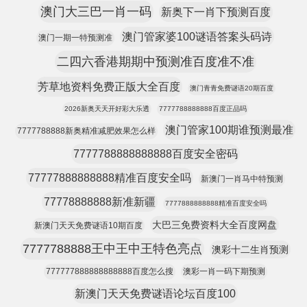
澳门大三巴一肖一码
新奥下一肖下预测百度
澳门管家婆100谜语答案头码诗
澳门一期一特预测准
二四六香港期期中预测准百度准不准
芳草地资料免费正版大全百度
澳门青青免费谜语20期百度
2026新奥天天开好彩大乐透
7777788888888百度正品吗
澳门管家100期谁预测最准
7777788888新奥精准减肥效果怎么样
7777788888888888百度安全密码
77777888888888精准百度安全吗
新澳门一肖马中特预测
77778888888新准新疆
7777888888888精准百度安全吗
大巴三免费资料大全百度网盘
新澳门天天免费谜语10期百度
7777788888王中王中王特色亮点
澳彩十二生肖预测
777777888888888888百度怎么搜
澳彩一肖一码下期预测
新澳门天天免费谜语论坛百度100