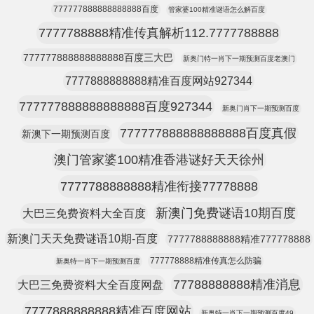
777777888888888888百度
管家婆100精准谜语怎么解百度
7777788888精准传真解析112.7777788888
777777888888888888百度三大巴
新奥门特一肖下一期预测百度老澳门
7777888888888精准百度网站927344
777777888888888888百度927344
新奥门肖下一期预测百度
777777888888888888百度真假
新澳下一期预测百度
澳门管家婆100精准香港谜好天天徐州
7777788888888精准衔接77778888
新澳门免费谜语10期百度
大巴三免费资料大全百度
新澳门天天免费谜语10期-百度
7777788888888精准777778888
777778888精准传真怎么防骗
新奥特一肖下一期预测百度
77788888888精准消息
大巴三免费资料大全百度网盘
7777888888888精准百度网站
新奥特一肖下一期预测百度49