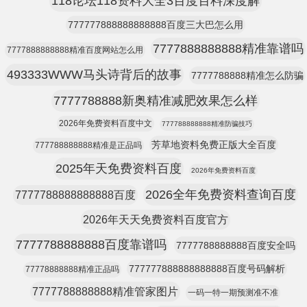
118论坛118资料大全3百度百料深度解
777777888888888888百度三大巴怎么用
7777888888888精准靠谱吗
7777888888888精准百度网站怎么用
493333WWW马头诗背后的故事
7777788888精准怎么防骗
7777788888新奥精准减肥效果怎么样
2026年免费资料百度中文
777788888888精准防骗技巧
芳草地资料免费正版大全百度
777788888888精准是正品吗
2025年天免费资料百度
2026年免费资料百度
2026全年免费资料查询百度
7777788888888888百度
2026年天天免费资料百度官方
7777788888888百度靠谱吗
7777788888888百度安全吗
777777888888888888百度号码解析
77778888888精准正品吗
7777788888888精准管家图片
一码一特一期预测准不准