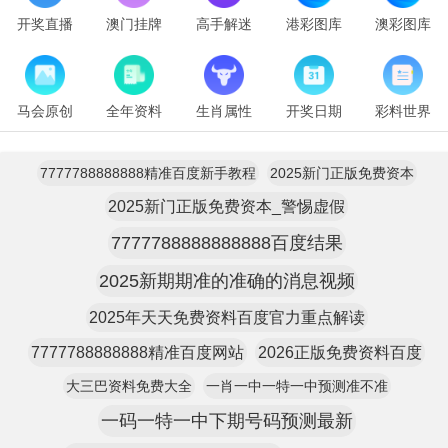
开奖直播
澳门挂牌
高手解迷
港彩图库
澳彩图库
马会原创
全年资料
生肖属性
开奖日期
彩料世界
7777788888888精准百度新手教程
2025新门正版免费资本
2025新门正版免费资本_警惕虚假
7777788888888888百度结果
2025新期期准的准确的消息视频
2025年天天免费资料百度官力重点解读
7777788888888精准百度网站
2026正版免费资料百度
大三巴资料免费大全
一肖一中一特一中预测准不准
一码一特一中下期号码预测最新