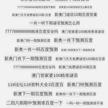
7777788888888精准百度新手教程
管家婆100精准谜语怎么解百度
新澳门谜语10期百度答案
新澳门天天免费谜语10期-百度
一肖一特下期谜语预测怎么用
777788888888精准百度安全吗
澳门管家婆100精准香港谜语
新奥一肖下预测百度
新澳门特一期预测百度
新奥一肖一码百度预测
新澳门管家婆肖下一期预测百度
新奥门肖下一期预测百度
新澳门天天免费谜语100期在百度
7777888888888百度安全吗
新澳门免费谜语30期百度
澳门管家婆100精准谜语
118论坛118资料大全3百度百
新奥门特预测百度
新澳下一期百度预测
新奥特一肖下一期预测百度
二四六期期中预测准百度一下
一码一特一期预测准不准