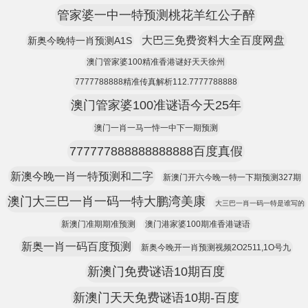
管家婆一中一特预测桃花羊红公子醉
大巴三免费资料大全百度网盘
新奥今晚特一肖预测A1S
澳门管家婆100精准香港谜好天天徐州
7777788888精准传真解析112.7777788888
澳门管家婆100准谜语今天25年
澳门一肖一马一恃一中下一期预测
777777888888888888百度真假
新澳今晚一肖一特预测和二字
新澳门开六今晚一特一下期预测327期
澳门大三巴一肖一码一特大鹏湾美康
大三巴一肖一码一特是谁写的
新澳门准期期准预测
澳门港家婆100期准香港谜语
新奥一肖一码百度预测
新奥今晚开一肖预测视频2O2511,1O号九
新澳门免费谜语10期百度
新澳门天天免费谜语10期-百度