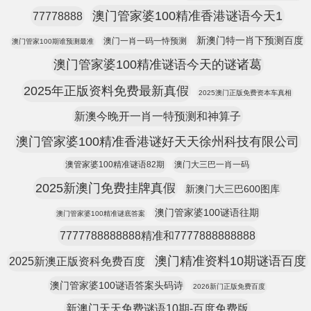
澳门管家婆100精准香港谜语今天1
77778888
新澳门特一肖下预测百度
澳门一肖一码一恃预测
澳门管家100期谁预测最准
澳门管家婆100精准谜语今天的谜诸葛
2025年正版资料免费最新真假
2025澳门正版免费资本车真相
新澳今晚开一肖一特预测和神算子
澳门管家婆100精准香港谜好天天徐州科技有限公司
澳管家婆100精准谜语82期
澳门大三巴一肖一码
2025新澳门免费挂牌真假
新澳门大三巴600图库
澳门管家婆100谜语往期
澳门管家婆100精准谜底答案
7777788888888精准和7777888888888
澳门精准资料10期谜语百度
2025新澳正版资科免费百度
澳门管家婆100谜语答案头码诗
2026新门正版免费百度
新澳门天天免费谜语10期-百度免费版