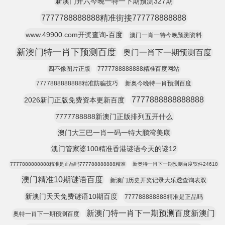
新澳门开六今晚一特一下期预测327期
7777788888888精准街接777778888888
www.49900.com开奖查询-百度
澳门一肖一特今晚预测资料
新澳门特一肖下预测百度
奥门一肖下一期预测百度
四不像图片正版
7777788888888精准百度网站
7777888888888精准防骗技巧
新奥今晚特一肖预测百度
7777888888888888
2026新门正版免费资本更新百度
7777788888新澳门正版排列五开什么
澳门大三巴一肖一码一特大鹏湾美康
澳门管家婆100精准香港谜语今天的谜12
7777888888888精准是正品吗777788888888精准
新奥特一肖下一期预测百度软件24618
澳门精准10期谜语百度
新澳门历史开奖记录大乐透查询表双
新澳门天天免费谜语10期百度
777788888888精准是正品吗
新澳门特一肖下一期预测百度新澳门
奥特一肖下一期预测百度