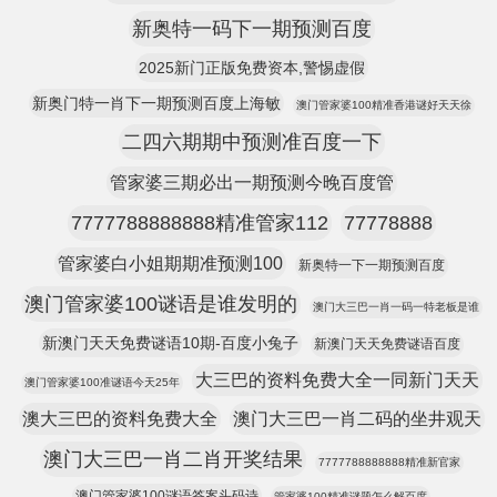
新奥特一码下一期预测百度
2025新门正版免费资本,警惕虚假
新奥门特一肖下一期预测百度上海敏
澳门管家婆100精准香港谜好天天徐
二四六期期中预测准百度一下
管家婆三期必出一期预测今晚百度管
7777788888888精准管家112
77778888
管家婆白小姐期期准预测100
新奥特一下一期预测百度
澳门管家婆100谜语是谁发明的
澳门大三巴一肖一码一特老板是谁
新澳门天天免费谜语10期-百度小兔子
新澳门天天免费谜语百度
大三巴的资料免费大全一同新门天天
澳门管家婆100准谜语今天25年
澳大三巴的资料免费大全
澳门大三巴一肖二码的坐井观天
澳门大三巴一肖二肖开奖结果
7777788888888精准新官家
澳门管家婆100谜语答案头码诗
管家婆100精准谜题怎么解百度