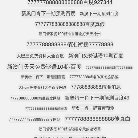
777777888888888888百度927344
新奥门肖下一期预测百度
新澳下一期预测百度
777777888888888888百度真假
澳门管家婆100精准香港谜好天天徐州
7777788888888精准衔接77778888
新澳门免费谜语10期百度
大巴三免费资料大全百度
新澳门天天免费谜语10期-百度
7777788888888精准777778888
新奥特一肖下一期预测百度
777778888精准传真怎么防骗
77788888888精准消息
大巴三免费资料大全百度网盘
新奥特一肖下一期预测百度49
7777888888888精准百度网站
新奥一肖一码百度预测
7777788888888888精准传真
7777788888888888传真白
77777777788888888百度网站
澳门管家婆100精准谜语今天的谜诸葛