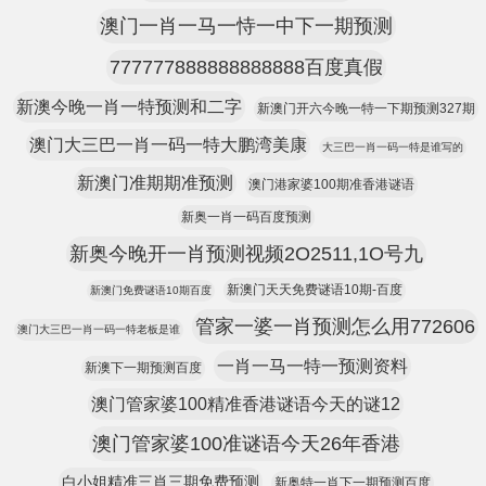
澳门一肖一马一恃一中下一期预测
777777888888888888百度真假
新澳今晚一肖一特预测和二字
新澳门开六今晚一特一下期预测327期
澳门大三巴一肖一码一特大鹏湾美康
大三巴一肖一码一特是谁写的
新澳门准期期准预测
澳门港家婆100期准香港谜语
新奥一肖一码百度预测
新奥今晚开一肖预测视频2O2511,1O号九
新澳门天天免费谜语10期-百度
新澳门免费谜语10期百度
管家一婆一肖预测怎么用772606
澳门大三巴一肖一码一特老板是谁
一肖一马一特一预测资料
新澳下一期预测百度
澳门管家婆100精准香港谜语今天的谜12
澳门管家婆100准谜语今天26年香港
白小姐精准三肖三期免费预测
新奥特一肖下一期预测百度