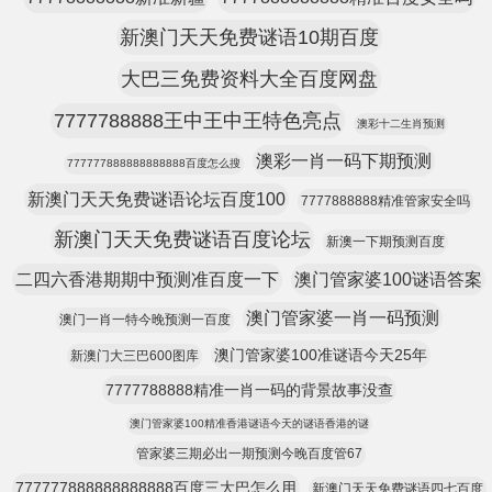
新澳门天天免费谜语10期百度
大巴三免费资料大全百度网盘
7777788888王中王中王特色亮点
澳彩十二生肖预测
澳彩一肖一码下期预测
777777888888888888百度怎么搜
新澳门天天免费谜语论坛百度100
7777888888精准管家安全吗
新澳门天天免费谜语百度论坛
新澳一下期预测百度
二四六香港期期中预测准百度一下
澳门管家婆100谜语答案
澳门管家婆一肖一码预测
澳门一肖一特今晚预测一百度
澳门管家婆100准谜语今天25年
新澳门大三巴600图库
7777788888精准一肖一码的背景故事没查
澳门管家婆100精准香港谜语今天的谜语香港的谜
管家婆三期必出一期预测今晚百度管67
777777888888888888百度三大巴怎么用
新澳门天天免费谜语四七百度