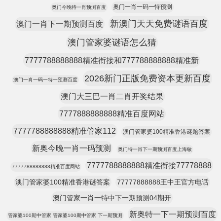
奥门一肖一码一恃预测
奥门今晚特一肖预测百度
新澳门天天免费谜语百度
澳门一肖下一期预测百度
澳门管家婆谜语怎么猜
7777788888888精准衔接和777788888888精准新
2026新门正版免费资本更新百度
澳门一肖一码一特一预测百度
澳门大三巴一肖二肖开奖结果
7777888888888精准百度网站
7777788888888精准管家112
澳门管家婆100精准香港谜题答案
新奥今晚一肖一码预测
奥门特一肖下一期预测百度上海敏
7777788888888精准衔接77778888
7777788888888精准百度网站
澳门管家婆100精准香港谜答案
77777888888王中王官方电话
澳门管家一肖一特中下一期预测04期开
新奥特一下一期预测百度
管家婆100期中管家 管家婆100期中管家 下一期预测