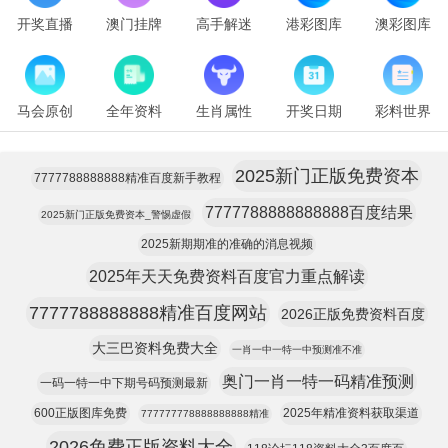
开奖直播
澳门挂牌
高手解迷
港彩图库
澳彩图库
马会原创
全年资料
生肖属性
开奖日期
彩料世界
2025新门正版免费资本
7777788888888精准百度新手教程
7777788888888888百度结果
2025新门正版免费资本_警惕虚假
2025新期期准的准确的消息视频
2025年天天免费资料百度官力重点解读
7777788888888精准百度网站
2026正版免费资料百度
大三巴资料免费大全
一肖一中一特一中预测准不准
奥门一肖一特一码精准预测
一码一特一中下期号码预测最新
600正版图库免费
2025年精准资料获取渠道
777777778888888888精准
2026免费正版资料大全