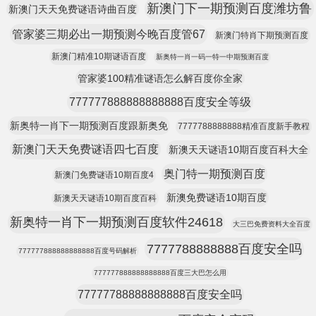
新澳门下一期预测百度潍坊鲁
新澳门天天免费谜语诗曲百度
管家婆三期必出一期预测今晚百度管67
新澳门特肖下期预测百度
新澳门精准10期谜语百度
新奥特一肖一码一特一中期预测百度
管家婆100精准谜语怎么解百度你全家
777777888888888888百度安全等级
新奥特一肖下一期预测百度跟新奥免
7777788888888精准百度新手教程
新澳门天天免费谜语四七百度
新澳天天谜语10期百度百科大全
奥门特一期预测百度
新澳门免费谜语10期百度4
新澳免费谜语10期百度
新澳天天谜语10期百度百科
新奥特一肖下一期预测百度软件24618
大三巴免费资料大全百度
7777788888888百度安全吗
777777888888888888百度号码解析
777777888888888888百度三大巴怎么用
77777788888888888百度安全吗