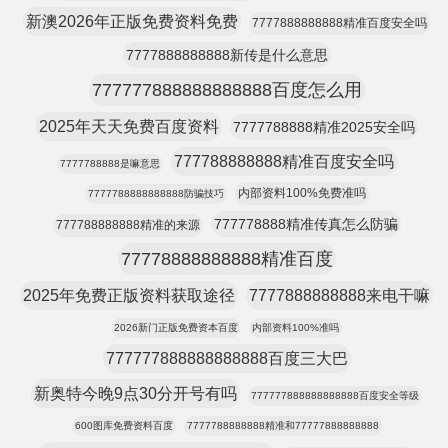
新澳2026年正版免费资料免费
7777888888888精准百度安全吗
7777888888888新传是什么意思
777777888888888888百度怎么用
2025年天天免费百度资料
7777788888精准2025安全吗
777788888888精准百度安全吗
7777788888是嘛意思
内部资料100%免费准吗
7777788888888888防骗技巧
777778888精准传真怎么防骗
777788888888精准的来源
77778888888888精准百度
2025年免费正版资料获取途径
7777888888888来电干嘛
2026新门正版免费资本百度
内部资料100%准吗
777777888888888888百度三大巴
新奥特今晚9点30分开号有吗
777777888888888888百度安全等级
600图库免费资料百度
7777788888888精准和77777888888888