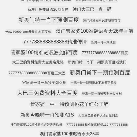
澳门大三巴一肖一码
新澳门免费谜语20期百度
新奥门特一肖下预测百度
澳门精准资料10期谜语百度
澳门管家婆100准谜语今天26年香港
www.49900.com开奖查询-百度免.
7777888888888888精准传情
新奥一肖一期预测
管家婆100精准谜语怎么解百度
777777888888888888百度
大三巴的资料免费大全虎略龙韬
新奥门特一肖下一期预测百度老澳门
新奥门肖下一期预测百度
777777888888888888百度三大巴
官家婆一肖一马预测怎么用
一码一特一期预测准不准天下风云
大巴三免费资料大全百度
管家一婆一肖谁预测坐收渔利
管家婆一中一特预测桃花羊红公子醉
新奥今晚特一肖预测A1S
大巴三免费资料大全百度网盘
澳门管家婆100精准香港谜好天天徐州
7777788888精准传真解析112.7777788888
澳门管家婆100准谜语今天25年