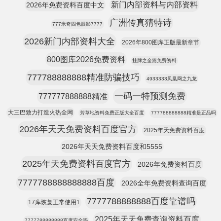
新门内部资料与内部资料
2026年免费资料百度中文
广洲传真猜特诗
777米奇四色眼影7777
2026新门内部资料大全
2026年800图库正版最新章节
800图库2026免费资料
挂牌之全篇免费资料
777788888888精准防骗技巧
4933333凤凰网之九龙
一码一特预测免费
777777888888精准
大三巴致力打造火热全网
芳草地资料免费正版大全百度
777788888888精准是正品吗
2026年天天免费资料百度官方
2025年天免费资料百度
2026年天天免费资料百度和5555
2025年天免费资料百度官方
2026年免费资料百度
7777788888888888百度
2026全年免费资料查询百度
7777788888888百度靠谱吗
17库恢复正常使用1
2025年天天免费查询资料百度
7777788888888百度安全吗