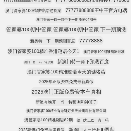
7777788888888精准衔接77778888
7777788888888精准百度网站
77777888888王中王官方电话
澳门管家婆100精准香港谜答案
澳门管家一肖一特中下一期预测04期开
管家婆100期中管家 管家婆100期中管家 下一期预测
77778888
新奥特一下一期预测百度
澳门管家婆100精准香港谜语今天1
澳门管家100期谁预测最准
新澳门特一肖下预测百度
澳门一肖一码一恃预测
澳门管家婆100精准谜语今天的谜诸葛
2025年正版资料免费最新真假
2025澳门正版免费资本车真相
新澳今晚开一肖一特预测和神算子
澳门管家婆100精准香港谜好天天徐州科技有限公司
澳管家婆100精准谜语82期
澳门大三巴一肖一码
新澳门大三巴600图库
2025新澳门免费挂牌真假