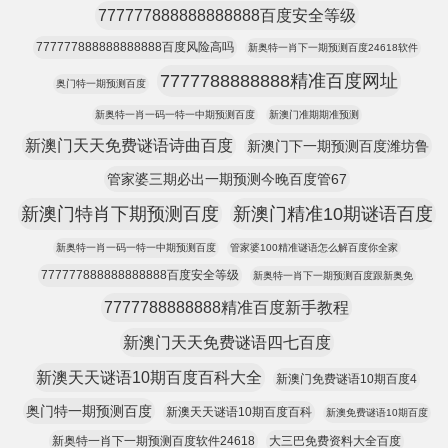
777777888888888888百度安全等级
777777888888888888百度风险高吗
新奥特一肖下一期预测百度24618软件
7777788888888精准百度网址
奥门特一期预测百度
新奥特一肖一码一特一中期预测百度
新澳门准期期准预测
新澳门天天免费谜语诗曲百度
新澳门下一期预测百度潍坊鲁
管家婆三期必出一期预测今晚百度管67
新澳门特肖下期预测百度
新澳门精准10期谜语百度
新奥特一肖一码一特一中期预测百度
管家婆100精准谜语怎么解百度你全家
777777888888888888百度安全等级
新奥特一肖下一期预测百度跟新奥免
7777788888888精准百度新手教程
新澳门天天免费谜语四七百度
新澳天天谜语10期百度百科大全
新澳门免费谜语10期百度4
奥门特一期预测百度
新澳天天谜语10期百度百科
新澳免费谜语10期百度
新奥特一肖下一期预测百度软件24618
大三巴免费资料大全百度