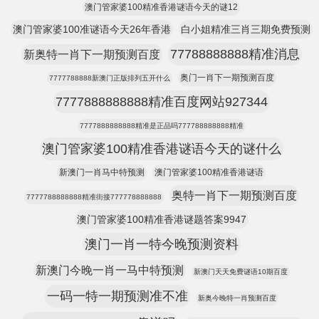
澳门管家婆100精准香港谜语今天的谜12
澳门管家婆100准谜语今天26年香港
白小姐精准三肖三期免费预测
77788888888精准消息
新奥特一肖下一期预测百度
奥门一肖下一期预测百度
7777788888新澳门正版排列五开什么
7777888888888精准百度网站927344
7777888888888精准是正品吗777788888888精准
澳门管家婆100精准香港谜语今天的谜什么
新澳门一肖马中特预测
澳门管家婆100精准香港谜语
奥特一肖下一期预测百度
7777788888888精准街接777778888888
澳门管家婆100精准香港谜题答案9947
澳门一肖一特今晚预测资料
新澳门今晚一肖一马中特预测
新澳门天天免费谜语10期百度
一码一特一期预测准不准
新奥今晚特一肖预测百度