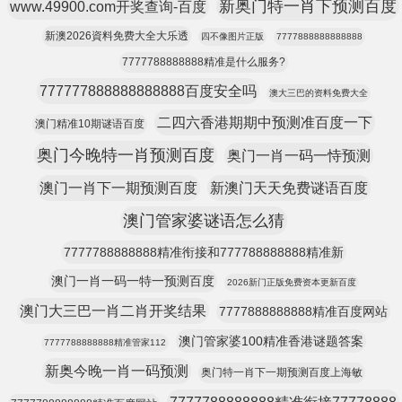
新奥门特一肖下预测百度
www.49900.com开奖查询-百度
新澳2026資料免费大全大乐透
四不像图片正版
7777888888888888
7777788888888精准是什么服务?
777777888888888888百度安全吗
澳大三巴的资料免费大全
二四六香港期期中预测准百度一下
澳门精准10期谜语百度
奥门今晚特一肖预测百度
奥门一肖一码一恃预测
澳门一肖下一期预测百度
新澳门天天免费谜语百度
澳门管家婆谜语怎么猜
7777788888888精准衔接和777788888888精准新
澳门一肖一码一特一预测百度
2026新门正版免费资本更新百度
澳门大三巴一肖二肖开奖结果
7777888888888精准百度网站
澳门管家婆100精准香港谜题答案
7777788888888精准管家112
新奥今晚一肖一码预测
奥门特一肖下一期预测百度上海敏