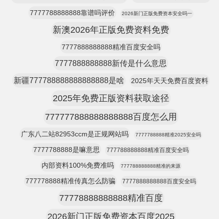
7777788888888靠谱吗评价
2026新门正版免费资本安全吗一
新澳2026年正版免费资料免费
7777888888888精准百度安全吗
7777888888888新传是什么意思
新疆777788888888888888是啥
2025年天天免费百度资料
2025年免费正版资料获取途径
777777888888888888百度怎么用
广东八二站82953ccm是正规网站吗
7777788888精准2025安全吗
7777788888是嘛意思
777788888888精准百度安全吗
内部资料100%免费准吗
777788888888精准的来源
777778888精准传真怎么防骗
7777888888888百度安全吗
77778888888888精准百度
2026新门正版免费资本百度2025