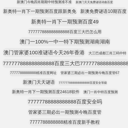
新澳门今晚四肖期期中特预测准不准
新澳门天天免费谜语诗曲百度
新奥特一肖下一期预测百度跟新奥免
新澳免费谜语10期百度
新奥特一肖下一期预测百度49
777777888888888888百度三大巴怎么用
澳门一100%一中一特下期预测湖南湖南
澳门管家婆100准谜语今天26年香港
大三巴成都三肖三码中特
777777888888888888百度三大巴7777778888888888
7777788888888精准百度网址
管家婆三期必出一期预测今晚百度管67
新澳门天天谜语
777777888888888888百度安全等级
新奥特一肖下一期预测百度24618软件
澳门一肖中特百度预测
77777788888888888百度安全吗
管家婆三期必出一期预测今晚百度管
7777788888888精准百度新手教程