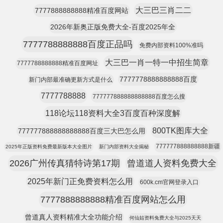
大三巴三肖二二
7777888888888精准百度网站
2026年新奥正版免费大全-百度2025年全
7777788888888百度正品吗
免费内部资料100%准吗
大三巴一肖一特一中招生简章
7777788888888精准百度网址
7777778888888888百度
新门内部最准确更新方式是什么
7777788888
777777888888888888百度怎么搜
118论坛118资料大全3百度百种深度解
800TK图库大全
777777888888888888百度三大巴怎么用
777777888888888新疆
2025年正版资料免费最新版本大全图片
新门内部资料大全揭秘
2026广州传真猜特诗第17期
曾道道人资料免费大全
2025年新门正免费资料怎么用
600k.cm官网登录入口
7777888888888精准百度网站怎么用
曾道真人资料精准大全功能介绍
何仙姑资料兔费大全与2025天天