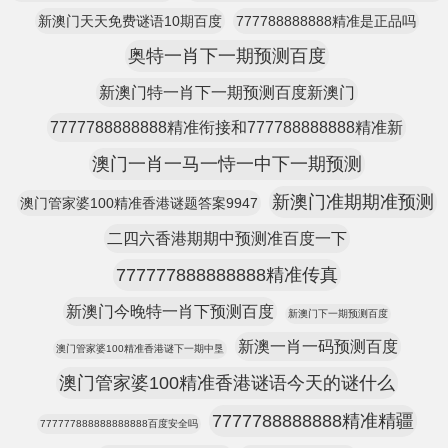
新澳门天天免费谜语10期百度
777788888888精准是正品吗
奥特一肖下一期预测百度
新澳门特一肖下一期预测百度新澳门
7777788888888精准衔接和777788888888精准新
澳门一肖一马一恃一中下一期预测
新澳门准期期准预测
澳门管家婆100精准香港谜题答案9947
二四六香港期期中预测准百度一下
777777888888888精准传真
新澳门今晚特一肖下预测百度
新澳门下一期预测百度
新澳一肖一码预测百度
澳门管家婆100精准香港谜下一期中垦
澳门管家婆100精准香港谜语今天的谜什么
7777788888888精准精疆
777777888888888888百度安全吗