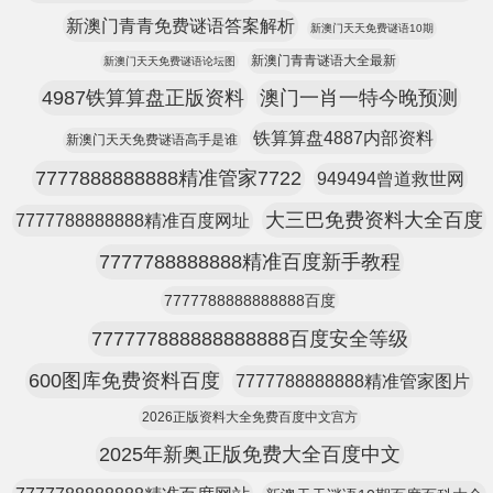
新澳门青青免费谜语答案解析
新澳门天天免费谜语10期
新澳门青青谜语大全最新
新澳门天天免费谜语论坛图
4987铁算算盘正版资料
澳门一肖一特今晚预测
铁算算盘4887内部资料
新澳门天天免费谜语高手是谁
7777888888888精准管家7722
949494曾道救世网
大三巴免费资料大全百度
7777788888888精准百度网址
7777788888888精准百度新手教程
7777788888888888百度
777777888888888888百度安全等级
600图库免费资料百度
7777788888888精准管家图片
2026正版资料大全免费百度中文宫方
2025年新奥正版免费大全百度中文