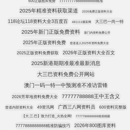
600正版图库免费
777777778888888888精准
2025年精准资料获取渠道
2026免费正版资料大全
118论坛118资料大全3百度百
大三巴一尚一特
481111横富网
2025年新门正版免费资料
新门内资料免费公开
2025年正版资料免费
曾道道人2025年资料免费大全
2026年正版资料大全百文
2025正版资料免费获取
2025新港期期准最准最新消息
大三巴资料免费公开网站
澳门一码一特一中预测准不准访雷锋
77777788888王中王含义
2026芳草地资料免费大全
广西三八网资料员
49资汛网
600资料完整版
曾道内部资料大全
【大.三.巴】致力打造_火热全网!
7777788888888精准精疆
2026年800图库资料
7777888888888精准防骗技巧