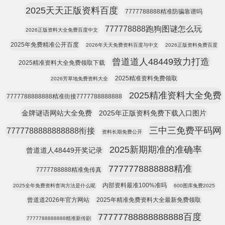
2025天天正版资料百度
7777788888精准防骗靠谱吗
777778888跑狗图谜怎么玩
2026正版资料大全免费百度中文
2025年免费精准公开百度
2026年天天免费资料百度与中文
2026正版资料免费百度
曾道道人48449致力打造
2025精准资料大全免费领取下载
2025精准资料免费领取
2026芳草地免费资料大全
2025精准资料大全免费
7777788888888精准街接7777788888888
金牌谜语网站大全免费
2025年正版资料免费下载入口图片
三中三免费平码网
7777788888888888衔接
资料长期免费公开
2025新期期准的准确率
曾道道人48449开奖记录
7777778888888精准
7777788888精准免传真
内部资料最准100%准吗
2025全年免费资料杳询方法是什么呢
600图库兔费2025
曾道道2026年官方网站
2025年精准免费资料大全最新免费领取
77777788888888888百度
7777788888888精准新传剧