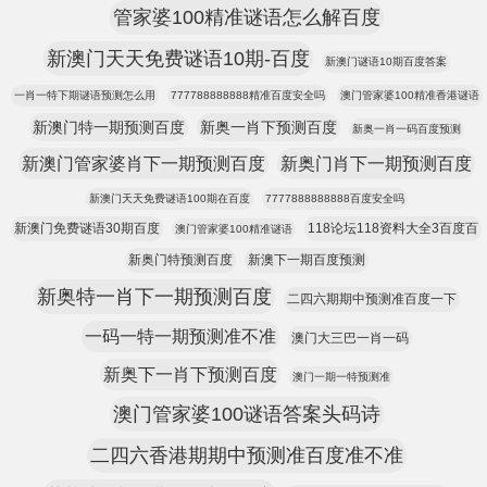
管家婆100精准谜语怎么解百度
新澳门天天免费谜语10期-百度
新澳门谜语10期百度答案
一肖一特下期谜语预测怎么用
777788888888精准百度安全吗
澳门管家婆100精准香港谜语
新澳门特一期预测百度
新奥一肖下预测百度
新奥一肖一码百度预测
新澳门管家婆肖下一期预测百度
新奥门肖下一期预测百度
新澳门天天免费谜语100期在百度
7777888888888百度安全吗
新澳门免费谜语30期百度
118论坛118资料大全3百度百
澳门管家婆100精准谜语
新奥门特预测百度
新澳下一期百度预测
新奥特一肖下一期预测百度
二四六期期中预测准百度一下
一码一特一期预测准不准
澳门大三巴一肖一码
新奥下一肖下预测百度
澳门一期一特预测准
澳门管家婆100谜语答案头码诗
二四六香港期期中预测准百度准不准