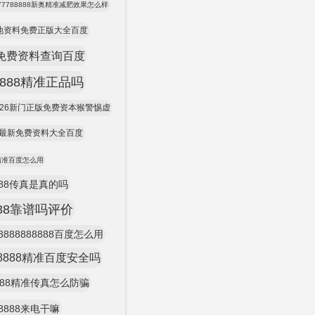
777788888新奥精准减肥效果怎么样
地资料免费正版大全百度
年免费资料查询百度
88888精准正品吗
026新门正版免费资本猴警惕虚
6年最新免费资料大全百度
88精准百度怎么用
8888传真是真的吗
8888靠谱吗评价
88888888888百度怎么用
888888精准百度安全吗
8888精准传真怎么防骗
888888来电干嘛