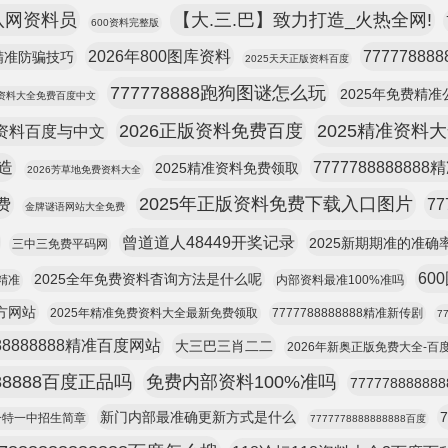
八网资料员
【大.三.巴】致力打造_火热全网!
600资料完整版
2026年800图库资料
7777788
88精准防骗技巧
2025天天正版资料百度
777778888跑狗图谜怎么玩
2025年免费精
版资料大全免费百度中文
2026正版资料免费百度
2025精准资料
费资料百度与中文
造
7777788888888
2025精准资料免费领取
2026芳草地免费资料大全
2025年正版资料免费下载入口图片
费
77
金牌谜语网站大全免费
曾道道人48449开奖记录
2025新期期准的准确
三中三免费平码网
60
2025全年免费资料杳询方法是什么呢
8精准
内部资料最准100%准吗
方网站
2025年精准免费资料大全最新免费领取
7777788888888精准新传剧
7
888888888精准百度网站
大三巴三肖二二
2026年新奥正版免费大全-百度
888888百度正品吗
免费内部资料100%准吗
777778888
新门内部最准确更新方式是什么
7
一特一中招生简章
7777778888888888百度