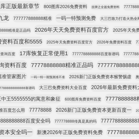
0图库正版最新章节
800图库2026免费资料
77778
挂牌之全篇免费资料
之九龙
一码一特预测免费
777777888888精准
大三巴致力打造火热全
2026年天天免费资料百度官方
2025年天免
888888精准是正品吗
费资料百度和5555
2025年天免费资料百度官方
2026年免费资料百度
7
17库恢复正常使用1
料查询百度
7777788888888百度靠谱吗
77777
查询资料百度
77778888888精准正品吗
77777788888
88精准管家图片
2026新门正版免费资本猴警惕虚
奥
一码一特一期预测准不准
2026年最新免费资
大三巴免费资料大全百度
777888888888888靠谱吗
77778888
m王中王5555555的寓意和象征
600图库免费资料百度
77778888
2026新门正版免费资本更新百度一
8精准百度怎么用
2
88888888888百度安全吗
77777888888
777778888传真是真的吗
费资本安全吗一
77778888
新澳2026年正版免费资料免费