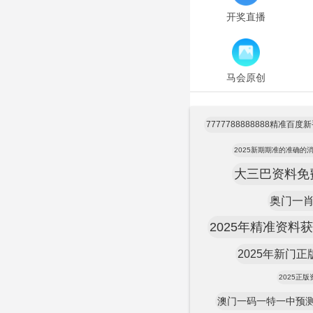
开奖直播
马会原创
7777788888888精准百度
2025新期期准的准确的
大三巴资料免
奥门一
2025年精准资料
2025年新门
2025正
澳门一码一特一中预