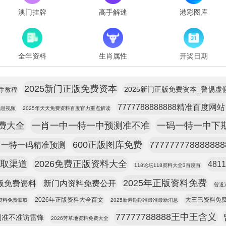
澳门挂牌
高手解迷
港彩图库
全年资料
生肖属性
开奖日期
2025新门正版免费资本
2025新门正版免费资本_警惕虚
新手教程
7777788888888精准百度网站
消息视频
2025年天天免费资料百度官力重点解读
费大全
一肖一中一特一中预测准不准
一码一特一中下
600正版图库免费
77777777888888
肖一特一码精准预测
获取渠道
2026免费正版资料大全
481
118论坛118资料大全3百度百
2025年正版资料免费
正版免费资料
新门内资料免费公开
曾道
2026年正版资料大全百文
大三巴资料免
版资料免费获取
2025新港期期准最准最新消息
77777788888王中王含义
测准不准访雷锋
2026芳草地资料免费大全