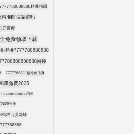
7777788888888精准精疆
888精准防骗靠谱吗
准公开百度
大全免费领取下载
精准街接7777788888888
77788888888888衔接
率
7777788888精准免传真
0图库兔费2025
7777788888888888百度
2025年全
8888精准百度网址
777788888