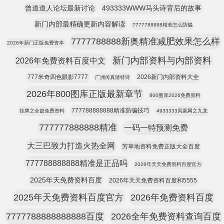
曾道道人论坛最新讨论
493333WWW马头诗背后的故事
新门内部最精确更新内容解读
7777788888精准怎么防骗
7777788888新奥精准减肥效果怎么样
2026年新门正版免费资本
新门内部资料与内部资料
2026年免费资料百度中文
777米奇四色眼影7777
2026新门内部资料大全
广洲传真猜特诗
2026年800图库正版最新章节
800图库2026免费资料
777788888888精准防骗技巧
挂牌之全篇免费资料
4933333凤凰网之九龙
777777888888精准
一码一特预测免费
大三巴致力打造火热全网
芳草地资料免费正版大全百度
777788888888精准是正品吗
2026年天天免费资料百度官方
2025年天免费资料百度
2026年天天免费资料百度和5555
2025年天免费资料百度官方
2026年免费资料百度
7777788888888888百度
2026全年免费资料查询百度