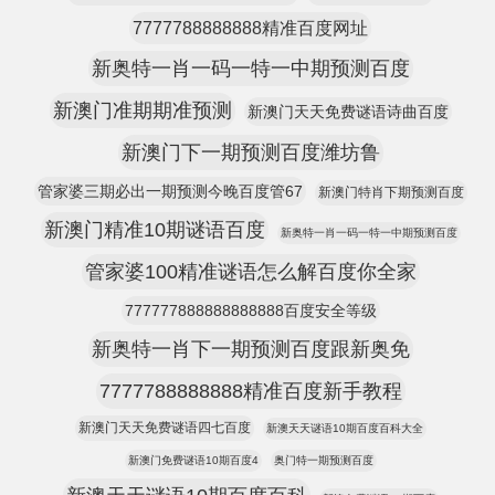
7777788888888精准百度网址
新奥特一肖一码一特一中期预测百度
新澳门准期期准预测
新澳门天天免费谜语诗曲百度
新澳门下一期预测百度潍坊鲁
管家婆三期必出一期预测今晚百度管67
新澳门特肖下期预测百度
新澳门精准10期谜语百度
新奥特一肖一码一特一中期预测百度
管家婆100精准谜语怎么解百度你全家
777777888888888888百度安全等级
新奥特一肖下一期预测百度跟新奥免
7777788888888精准百度新手教程
新澳门天天免费谜语四七百度
新澳天天谜语10期百度百科大全
新澳门免费谜语10期百度4
奥门特一期预测百度