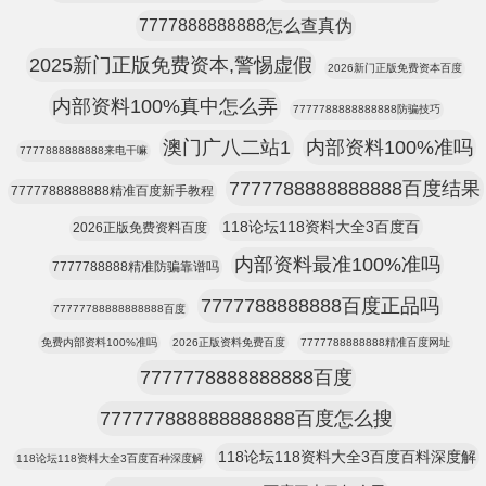
7777888888888怎么查真伪
2025新门正版免费资本,警惕虚假
2026新门正版免费资本百度
内部资料100%真中怎么弄
7777788888888888防骗技巧
澳门广八二站1
内部资料100%准吗
7777888888888来电干嘛
7777788888888888百度结果
7777788888888精准百度新手教程
118论坛118资料大全3百度百
2026正版免费资料百度
内部资料最准100%准吗
7777788888精准防骗靠谱吗
7777788888888百度正品吗
77777788888888888百度
免费内部资料100%准吗
2026正版资料免费百度
7777788888888精准百度网址
7777778888888888百度
777777888888888888百度怎么搜
118论坛118资料大全3百度百料深度解
118论坛118资料大全3百度百种深度解