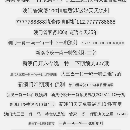
澳门管家婆100精准香港谜好天天徐州
7777788888精准传真解析112.7777788888
澳门管家婆100准谜语今天25年
澳门一肖一马一恃一中下一期预测
777777888888888888百度真假
新澳今晚一肖一特预测和二字
新澳门开六今晚一特一下期预测327期
大三巴一肖一码一特是谁写的
澳门大三巴一肖一码一特大鹏湾美康
新澳门准期期准预测
澳门港家婆100期准香港谜语
新奥一肖一码百度预测
新奥今晚开一肖预测视频2O2511,1O号九
新澳门天天免费谜语10期-百度
新澳门免费谜语10期百度
澳门大三巴一肖一码一特老板是谁
管家一婆一肖预测怎么用772606
一肖一马一特一预测资料
新澳下一期预测百度