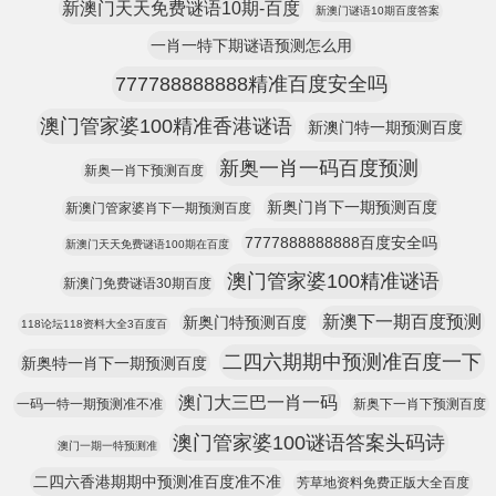
新澳门天天免费谜语10期-百度
新澳门谜语10期百度答案
一肖一特下期谜语预测怎么用
777788888888精准百度安全吗
澳门管家婆100精准香港谜语
新澳门特一期预测百度
新奥一肖一码百度预测
新奥一肖下预测百度
新奥门肖下一期预测百度
新澳门管家婆肖下一期预测百度
7777888888888百度安全吗
新澳门天天免费谜语100期在百度
澳门管家婆100精准谜语
新澳门免费谜语30期百度
新澳下一期百度预测
新奥门特预测百度
118论坛118资料大全3百度百
二四六期期中预测准百度一下
新奥特一肖下一期预测百度
澳门大三巴一肖一码
一码一特一期预测准不准
新奥下一肖下预测百度
澳门管家婆100谜语答案头码诗
澳门一期一特预测准
二四六香港期期中预测准百度准不准
芳草地资料免费正版大全百度