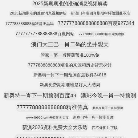
2025新期期准的准确消息视频解读
2025新期期准的准确消息视频解析
新澳门今晚四肖期期中特预测准不准
777777888888888888百度927344
777788888888精准是正品吗
77777777788888888百度网站
77778888888888精准,避免虚假
澳门大三巴一肖二码的坐井观天
管家一婆一肖预测预准100%免
7777888888888精准的来源和历史背景探讨
新奥特一肖下一期预测百度软件24618
新奥免费期期准谁是好人大结局
新奥特一肖下一期预测百度49
澳彩今晚一肖一特预测
7777788888888888精准传真
新奥今晚开一肖特预测
新奥门特一肖下预测百度
www.49900.com开奖查询-百度
新澳2026資料免费大全大乐透
四不像图片正版