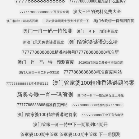
7777888888888888
7777788888888精准是什么服务?
澳大三巴的资料免费大全
777777888888888888百度安全吗
奥门今晚特一肖预测百度
澳门精准10期谜语百度
二四六香港期期中预测准百度一下
奥门一肖一码一恃预测
澳门一肖下一期预测百度
澳门管家婆谜语怎么猜
新澳门天天免费谜语百度
7777788888888精准衔接和777788888888精准新
澳门一肖一码一特一预测百度
2026新门正版免费资本更新百度
7777888888888精准百度网站
澳门大三巴一肖二肖开奖结果
澳门管家婆100精准香港谜题答案
7777788888888精准管家112
新奥今晚一肖一码预测
奥门特一肖下一期预测百度上海敏
7777788888888精准百度网站
7777788888888精准衔接77778888
澳门管家婆100精准香港谜答案
77777888888王中王官方电话
澳门管家一肖一特中下一期预测04期开
管家婆100期中管家 管家婆100期中管家 下一期预测