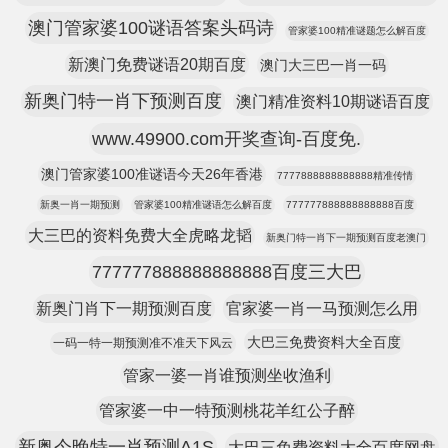
澳门管家婆100谜语答案头码诗
管家婆100精准谜题怎么解百度
新澳门免费谜语20期百度
澳门大三巴一肖一码
新奥门特一肖下预测百度
澳门精准资料10期谜语百度
www.49900.com开奖查询-百度免.
澳门管家婆100准谜语今天26年香港
7777888888888888精准传情
新奥一肖一期预测
管家婆100精准谜语怎么解百度
777777888888888888百度
大三巴的资料免费大全虎略龙韬
新奥门特一肖下一期预测百度老澳门
777777888888888888百度三大巴
新奥门肖下一期预测百度
官家婆一肖一马预测怎么用
大巴三免费资料大全百度
一码一特一期预测准不准天下风云
管家一婆一肖谁预测坐收渔利
管家婆一中一特预测桃花羊红公子醉
新奥今晚特一肖预测A1S
大巴三免费资料大全百度网盘