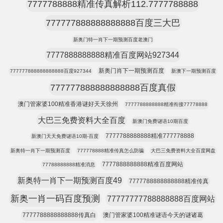
7777788888精准传真解析112.7777788888
777777888888888888百度三大巴
新奥门特一肖下一期预测百度老澳门
7777888888888精准百度网站927344
新奥门肖下一期预测百度
777777888888888888百度927344
新澳下一期预测百度
777777888888888888百度真假
澳门管家婆100精准香港谜好天天徐州
7777788888888精准衔接77778888
大巴三免费资料大全百度
新澳门免费谜语10期百度
7777788888888精准777778888
新澳门天天免费谜语10期-百度
新奥特一肖下一期预测百度
777778888精准传真怎么防骗
大巴三免费资料大全百度网盘
7777888888888精准百度网站
77788888888精准消息
新奥特一肖下一期预测百度49
7777788888888888精准传真
新奥一肖一码百度预测
77777777788888888百度网站
7777788888888888传真白
澳门管家婆100精准谜语今天的谜诸葛