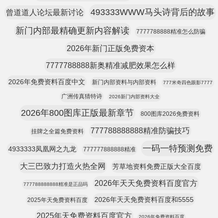
493333WWW马头诗背后的故事
曾道道人论坛最新讨论
新门内部最精确更新内容解读
7777788888精准怎么防骗
2026年新门正版免费资本
7777788888新奥精准减肥效果怎么样
2026年免费资料百度中文
新门内部资料与内部资料
777米奇四色眼影7777
广洲传真猜特诗
2026新门内部资料大全
2026年800图库正版最新章节
800图库2026免费资料
777788888888精准防骗技巧
挂牌之全篇免费资料
一码一特预测免费
4933333凤凰网之九龙
777777888888精准
大三巴致力打造火热全网
芳草地资料免费正版大全百度
2026年天天免费资料百度官方
777788888888精准是正品吗
2026年天天免费资料百度和5555
2025年天免费资料百度
2025年天免费资料百度官方
2026年免费资料百度