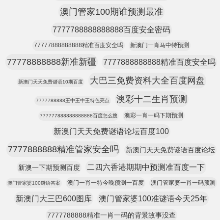
澳门管家100期谁预测最准
7777788888888888百度安全密码
77777888888888精准百度安全吗
新澳门一肖马中特预测
77778888888新准新疆
7777888888888精准百度安全吗
大巴三免费资料大全百度网盘
新澳门天天免费谜语10期百度
澳彩十二生肖预测
7777788888王中王中王特色亮点
澳彩一肖一码下期预测
777777888888888888百度怎么搜
新澳门天天免费谜语论坛百度100
7777888888精准管家安全吗
新澳门天天免费谜语百度论坛
二四六香港期期中预测准百度一下
新澳一下期预测百度
澳门一肖一特今晚预测一百度
澳门管家婆一肖一码预测
澳门管家婆100谜语答案
新澳门大三巴600图库
澳门管家婆100准谜语今天25年
7777788888精准一肖一码的背景故事没查