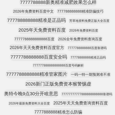
7777788888新奥精准减肥效果怎么样
2026年免费资料百度中文
777788888888精准防骗技巧
777788888888精准是正品吗
芳草地资料免费正版大全百度
2025年天免费资料百度
2026年免费资料百度
7777788888888888百度
2026全年免费资料查询百度
2026年天天免费资料百度官方
7777788888888百度靠谱吗
7777788888888百度安全吗
77778888888精准正品吗
777777888888888888百度号码解析
7777788888888精准管家图片
一码一特一期预测准不准
2026新门正版免费资本猴警惕虚
奥特今晚9点30分开啥意思
77777777777888888888888靠谱吗
2025年天天免费查询资料百度
2026年最新免费资料大全百度
7777888888精准怎么防骗