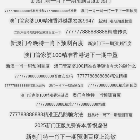
新澳门特一肖下一期预测百度新澳门
澳门一肖一马一恃一中下一期预测
7777788888888精准衔接和777788888888精准新
澳门管家婆100精准香港谜题答案9947
新澳门准期期准预测
777777888888888精准传真
二四六香港期期中预测准百度一下
新澳门今晚特一肖下预测百度
新澳门下一期预测百度
澳门管家婆100精准香港谜下一期中垦
新澳一肖一码预测百度
澳门管家婆100精准香港谜语今天的谜什么
7777788888888精准精疆
777777888888888888百度安全吗
77777888888888精准新传剧
7777788888888精准正品吗
澳门一肖下一期预测百度
奥门今晚特一肖预测百度
澳门管家婆100精准香港谜语
7777888888888精准777788888888精准
777788888888精准正品防骗方法
新奥特一码下一期预测百度
2025新门正版免费资本,警惕虚假
新奥门特一肖下一期预测百度上海敏