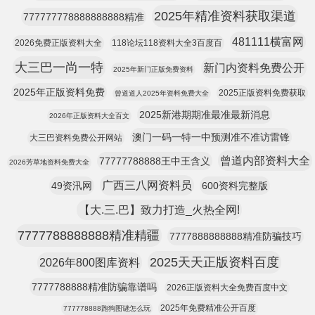
2025年精准资料获取渠道
777777778888888888精准
481111横富网
2026免费正版资料大全
118论坛118资料大全3百度百
大三巴一尚一特
新门内资料免费公开
2025年新门正版免费资料
2025年正版资料免费
2025正版资料免费获取
曾道道人2025年资料免费大全
2025新港期期准最准最新消息
2026年正版资料大全百文
澳门一码一特一中预测准不准访雷锋
大三巴资料免费公开网站
曾道内部资料大全
77777788888王中王含义
2026芳草地资料免费大全
广西三八网资料员
49资汛网
600资料完整版
【大.三.巴】致力打造_火热全网!
7777788888888精准精疆
7777888888888精准防骗技巧
2025天天正版资料百度
2026年800图库资料
7777788888精准防骗靠谱吗
2026正版资料大全免费百度中文
2025年免费精准公开百度
777778888跑狗图谜怎么玩