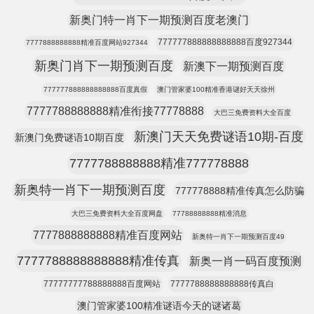
新奥门特一肖下一期预测百度老澳门
777777888888888888百度927344
7777888888888精准百度网站927344
新奥门肖下一期预测百度
新澳下一期预测百度
777777888888888888百度真假
澳门管家婆100精准香港谜好天天徐州
7777788888888精准衔接77778888
大巴三免费资料大全百度
新澳门天天免费谜语10期-百度
新澳门免费谜语10期百度
7777788888888精准777778888
新奥特一肖下一期预测百度
777778888精准传真怎么防骗
大巴三免费资料大全百度网盘
77788888888精准消息
7777888888888精准百度网站
新奥特一肖下一期预测百度49
7777788888888888精准传真
新奥一肖一码百度预测
77777777788888888百度网站
7777788888888888传真白
澳门管家婆100精准谜语今天的谜诸葛