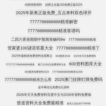
内部绝密资料
挂牌之全篇100免费正版2025
2025年新奥正版免费_五点来料双色球开
7777788888888精准解密
7777888888888精准靠谱吗
二四六香港期期中预测准确吗9w
77778888888精准
管家婆100谜语答案大全
7777888888888精准丫
2025年最精准免费资料全面释义
800图库2026
2025年天天免费资料
600资料图库大全
77777777888888888精准
奥门118论坛免费资料大全
800图库免费资料2025
7777888888888精准32209
2025澳门挂牌灯牌免费吗
7777788888888精准怎么用
金牛网论坛免费论坛资料
2026年天天免费资料百度中文与2026年资料免费领
曾道资料大全免费最精准
曾夫人论坛40779中特