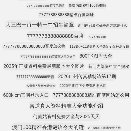
免费内部资料100%准吗
7777788888888百度正品吗
7777788888888精准百度网址
大三巴一肖一特一中招生简章
新门内部最准确更新方式是什么
7777778888888888百度
7777788888
777777888888888888百度怎么搜
118论坛118资料大全3百度百种深度解
800TK图库大全
777777888888888888百度三大巴怎么用
2025年正版资料免费最新版本大全图片
新门内部资料大全揭秘
2026广州传真猜特诗第17期
777777888888888新疆
2025年新门正免费资料怎么用
曾道道人资料免费大全
600k.cm官网登录入口
7777888888888精准百度网站怎么用
曾道真人资料精准大全功能介绍
何仙姑资料兔费大全与2025天天
澳门100精准香港谜语今天的谜
2025年800图库免费下载