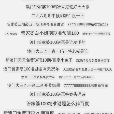
澳门管家婆100精准香港谜好天天徐
二四六期期中预测准百度一下
管家婆三期必出一期预测今晚百度管
7777788888888精准管家112
管家婆白小姐期期准预测100
77778888
新奥特一下一期预测百度
澳门管家婆100谜语是谁发明的
澳门大三巴一肖一码一特老板是谁
新澳门天天免费谜语10期-百度小兔子
新澳门天天免费谜语百度
澳门管家婆100准谜语今天25年
大三巴的资料免费大全一同新门天天
澳大三巴的资料免费大全
澳门大三巴一肖二码的坐井观天
澳门大三巴一肖二肖开奖结果
7777788888888精准新官家
澳门管家婆100谜语答案头码诗
管家婆100精准谜题怎么解百度
新澳门免费谜语20期百度
澳门大三巴一肖一码
新奥门特一肖下预测百度