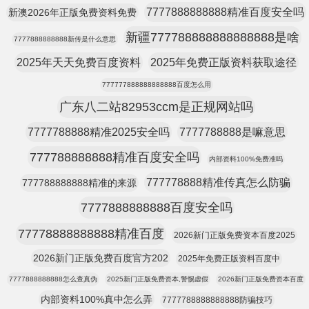
7777888888888精准百度安全吗
新澳2026年正版免费资料免费
新疆777788888888888888是啥
7777888888888新传是什么意思
2025年天天免费百度资料
2025年免费正版资料获取途径
777777888888888888百度怎么用
广东八二站82953ccm是正规网站吗
7777788888精准2025安全吗
7777788888是嘛意思
777788888888精准百度安全吗
内部资料100%免费准吗
777778888精准传真怎么防骗
777788888888精准的来源
7777888888888百度安全吗
77778888888888精准百度
2026新门正版免费资本百度2025
2026新门正版免费百度官方202
2025年免费正版资料百度中
7777888888888怎么查真伪
2025新门正版免费资本,警惕虚假
2026新门正版免费资本百度
内部资料100%真中怎么弄
7777788888888888防骗技巧