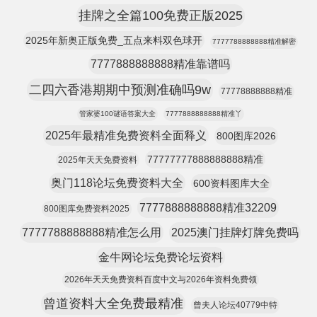
挂牌之全篇100免费正版2025
2025年新奥正版免费_五点来料双色球开
7777788888888精准解密
7777888888888精准靠谱吗
二四六香港期期中预测准确吗9w
77778888888精准
管家婆100谜语答案大全
7777888888888精准丫
2025年最精准免费资料全面释义
800图库2026
77777777888888888精准
2025年天天免费资料
奥门118论坛免费资料大全
600资料图库大全
7777888888888精准32209
800图库免费资料2025
7777788888888精准怎么用
2025澳门挂牌灯牌免费吗
金牛网论坛免费论坛资料
2026年天天免费资料百度中文与2026年资料免费领
曾道资料大全免费最精准
曾夫人论坛40779中特