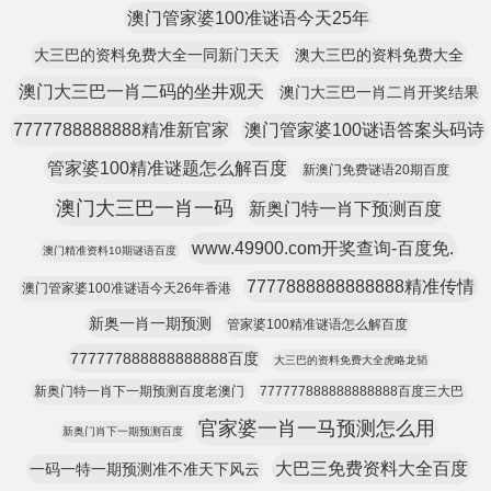
澳门管家婆100准谜语今天25年
大三巴的资料免费大全一同新门天天
澳大三巴的资料免费大全
澳门大三巴一肖二码的坐井观天
澳门大三巴一肖二肖开奖结果
7777788888888精准新官家
澳门管家婆100谜语答案头码诗
管家婆100精准谜题怎么解百度
新澳门免费谜语20期百度
澳门大三巴一肖一码
新奥门特一肖下预测百度
www.49900.com开奖查询-百度免.
澳门精准资料10期谜语百度
7777888888888888精准传情
澳门管家婆100准谜语今天26年香港
新奥一肖一期预测
管家婆100精准谜语怎么解百度
777777888888888888百度
大三巴的资料免费大全虎略龙韬
新奥门特一肖下一期预测百度老澳门
777777888888888888百度三大巴
官家婆一肖一马预测怎么用
新奥门肖下一期预测百度
大巴三免费资料大全百度
一码一特一期预测准不准天下风云