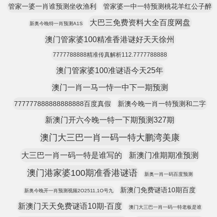
管家一婆一肖谁预测坐收渔利
管家婆一中一特预测桃花羊红公子醉
大巴三免费资料大全百度网盘
新奥今晚特一肖预测A1S
澳门管家婆100精准香港谜好天天徐州
7777788888精准传真解析112.7777788888
澳门管家婆100准谜语今天25年
澳门一肖一马一恃一中下一期预测
777777888888888888百度真假
新澳今晚一肖一特预测和二字
新澳门开六今晚一特一下期预测327期
澳门大三巴一肖一码一特大鹏湾美康
大三巴一肖一码一特是谁写的
新澳门准期期准预测
澳门港家婆100期准香港谜语
新奥一肖一码百度预测
新澳门免费谜语10期百度
新奥今晚开一肖预测视频2O2511,1O号九
新澳门天天免费谜语10期-百度
澳门大三巴一肖一码一特老板是谁