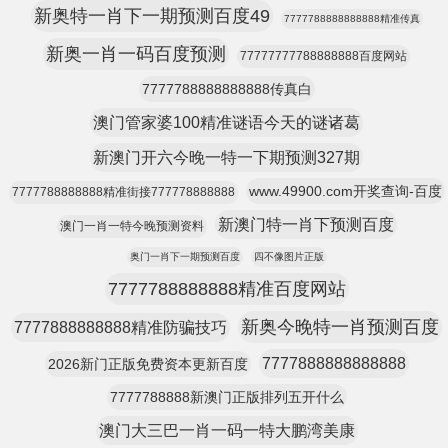
新奥特一肖下一期预测百度49
7777788888888888精准传真
新奥一肖一码百度预测
77777777788888888百度网站
7777788888888888传真白
澳门管家婆100精准谜语今天的谜诸葛
新澳门开六今晚一特一下期预测327期
www.49900.com开奖查询-百度
7777788888888精准街接777778888888
新澳门特一肖下预测百度
澳门一肖一特今晚预测资料
奥门一肖下一期预测百度
四不像图片正版
7777788888888精准百度网站
新奥今晚特一肖预测百度
7777888888888精准防骗技巧
7777888888888888
2026新门正版免费资本更新百度
7777788888新澳门正版排列五开什么
澳门大三巴一肖一码一特大鹏湾美康