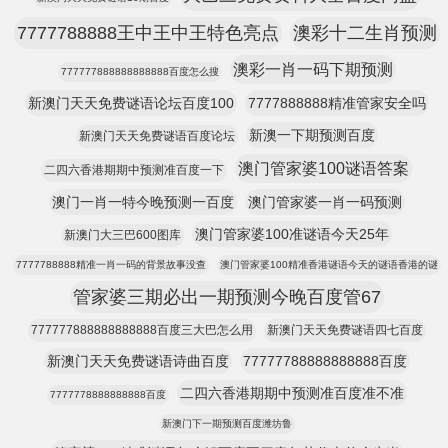
7777788888王中王中王特色亮点
澳彩十二生肖预测
澳彩一肖一码下期预测
777777888888888888百度怎么搜
新澳门天天免费谜语论坛百度100
7777888888精准管家安全吗
新澳一下期预测百度
新澳门天天免费谜语百度论坛
澳门管家婆100谜语答案
二四六香港期期中预测准百度一下
澳门一肖一特今晚预测一百度
澳门管家婆一肖一码预测
澳门管家婆100准谜语今天25年
新澳门大三巴600图库
7777788888精准一肖一码的背景故事没查
澳门管家婆100精准香港谜语今天的谜语香港的谜
管家婆三期必出一期预测今晚百度管67
777777888888888888百度三大巴怎么用
新澳门天天免费谜语四七百度
新澳门天天免费谜语诗曲百度
77777788888888888百度
二四六香港期期中预测准百度准不准
7777778888888888百度
新澳门下一期预测百度潍坊鲁