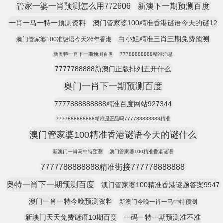
管家一婆一肖预测怎么用772606
新澳下一期预测百度
一肖一马一特一预测资料
澳门管家婆100精准香港谜语今天的谜12
白小姐精准三肖三期免费预测
澳门管家婆100准谜语今天26年香港
新奥特一肖下一期预测百度
77788888888精准消息
7777788888新澳门正版排列五开什么
奥门一肖下一期预测百度
7777888888888精准百度网站927344
7777888888888精准是正品吗777788888888精准
澳门管家婆100精准香港谜语今天的谜什么
新澳门一肖马中特预测
澳门管家婆100精准香港谜语
7777788888888精准街接777778888888
奥特一肖下一期预测百度
澳门管家婆100精准香港谜题答案9947
澳门一肖一特今晚预测资料
新澳门今晚一肖一马中特预测
新澳门天天免费谜语10期百度
一码一特一期预测准不准