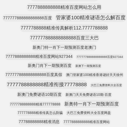
7777888888888精准百度网站怎么用
管家婆100精准谜语怎么解百度
777777888888888888百度
7777788888精准传真解析112.7777788888
777777888888888888百度三大巴
新奥门特一肖下一期预测百度老澳门
7777888888888精准百度网站927344
777777888888888888百度927344
新奥门肖下一期预测百度
新澳下一期预测百度
777777888888888888百度真假
澳门管家婆100精准香港谜好天天徐州
7777788888888精准衔接77778888
大巴三免费资料大全百度
新澳门免费谜语10期百度
新澳门天天免费谜语10期-百度
新奥特一肖下一期预测百度
7777788888888精准777778888
777778888精准传真怎么防骗
大巴三免费资料大全百度网盘
77788888888精准消息
7777888888888精准百度网站