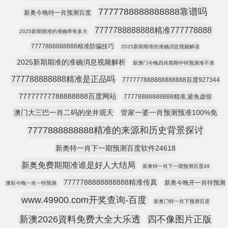
7777788888888888靠谱吗
新奥今晚特一肖预测百度
7777788888888精准777778888
2025新期期准的准确率有多大
7777888888888精准防骗技巧
2025新期期准的准确消息视频解读
2025新期期准的准确消息视频解析
新澳门今晚四肖期期中特预测准不准
777788888888精准是正品吗
777777888888888888百度927344
77777777788888888百度网站
77778888888888精准,避免虚假
澳门大三巴一肖二码的坐井观天
管家一婆一肖预测预准100%免
7777888888888精准的来源和历史背景探讨
新奥特一肖下一期预测百度软件24618
新奥免费期期准谁是好人大结局
新奥特一肖下一期预测百度49
7777788888888888精准传真
新奥今晚开一肖特预测
澳彩今晚一肖一特预测
www.49900.com开奖查询-百度
新奥门特一肖下预测百度
新澳2026資料免费大全大乐透
四不像图片正版