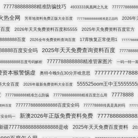
777788888888精准防骗技巧
4933333凤凰网之九龙
7777778888
火热全网
2026
芳草地资料免费正版大全百度
777788888888精准是正品吗
料百度
2026年天天免费资料百度和5555
2025年天免费资料百度官方
88888888百度
17库恢复正常使用1
2026全年免费资料查询百度
7777788
2025年天天免费查询资料百度
8888888百度安全吗
7777888
7777788888888精准管家图片
88888888888百度号码解析
一码一特一
免费资本猴警惕虚
777777777778
奥特今晚9点30分开啥意思
555525oom王中王5555
料大全百度
2026年最新免费资料大全百度
度
77778888
7777888888精准怎么防骗
7777888888888精准百度怎么用
77777788888888888百度安全吗
777778888传真是真的吗
费资料百度
7777
新澳2026年正版免费资料免费
7777888888
本安全吗一
新疆777788888888888888是啥
2025年天天免费百度资料
2