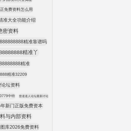
门正免费资料怎么用
精准大全功能介绍
绝密资料
7888888888精准靠谱吗
888888888精准丫
888888888精准
8888精准32209
费论坛资料
0779中特
曾道道人论坛最新讨论
26年新门正版免费资本
料与内部资料
0图库2026免费资料