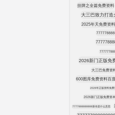
挂牌之全篇免费资料
大三巴致力打造
2025年天免费资
77777888
777778
7777778
2026新门正版
大三巴免费资
600图库免费资料百
2026年正版资料免
2026新门正版免费资
7777888888888新传是什么意思