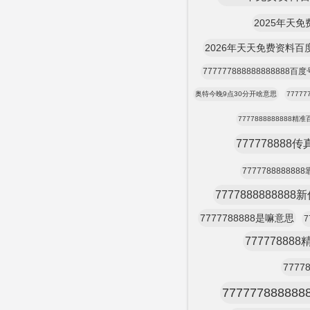
2025年天
2026年天天免费资料百
777777888888888888
奥特今晚9点30分开啥意思
77777
7777888888888精
777778888
77777888888
777788888888
7777788888是嘛意思
7
7777788
7777
7777778888