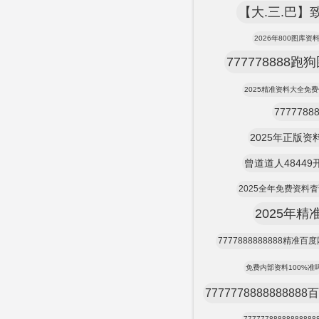
【大.三.巴】
2026年800图库资
777778888
2025精准资料大全免
7777788
2025年正版
曾道道人4844
2025全年免费资料
2025年
7777888888888精准百
免费内部资料100%准
7777778888888888
77777788888888