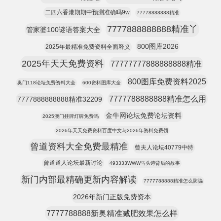
二四六香港期期中预测准确吗9w
77778888888精准
7777888888888精准丫
管家婆100谜语答案大全
800图库2026
2025年最精准免费资料全面释义
2025年天天免费资料
77777777888888888精准
800图库免费资料2025
奥门118论坛免费资料大全
600资料图库大全
7777788888888精准怎么用
7777888888888精准32209
金牛网论坛免费论坛资料
2025澳门挂牌灯牌免费吗
2026年天天免费资料百度中文与2026年资料免费领
曾道资料大全免费最精准
曾夫人论坛40779中特
曾道道人论坛最新讨论
493333WWW马头诗背后的故事
新门内部最精确更新内容解读
7777788888精准怎么防骗
2026年新门正版免费资本
7777788888新奥精准减肥效果怎么样