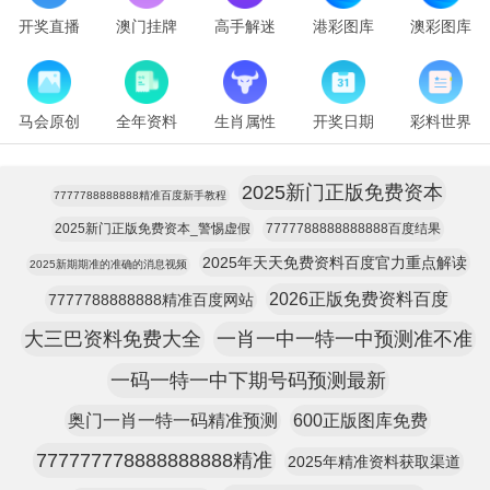
开奖直播
澳门挂牌
高手解迷
港彩图库
澳彩图库
马会原创
全年资料
生肖属性
开奖日期
彩料世界
2025新门正版免费资本
7777788888888精准百度新手教程
2025新门正版免费资本_警惕虚假
7777788888888888百度结果
2025年天天免费资料百度官力重点解读
2025新期期准的准确的消息视频
2026正版免费资料百度
7777788888888精准百度网站
大三巴资料免费大全
一肖一中一特一中预测准不准
一码一特一中下期号码预测最新
奥门一肖一特一码精准预测
600正版图库免费
777777778888888888精准
2025年精准资料获取渠道