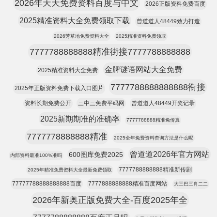
2026年天天免费资料百度与中文
2026正版资料免费百度
2025精准资料大全免费领取下载
曾道道人48449致力打造
2026芳草地免费资料大全
2025精准资料免费领取
7777788888888精准街接7777788888888
金牌谜语网站大全免费
2025精准资料大全免费
7777788888888888衔接
2025年正版资料免费下载入口图片
资料长期免费公开
三中三免费平码网
曾道道人48449开奖记录
2025新期期准的准确率
7777788888精准免传真
7777778888888精准
2025全年免费资料杳询方法是什么呢
曾道道2026年官方网站
600图库兔费2025
内部资料最准100%准吗
7777788888888精准新传剧
2025年精准免费资料大全最新免费领取
77777788888888888百度
7777888888888精准百度网站
大三巴三肖二二
2026年新奥正版免费大全-百度2025年全