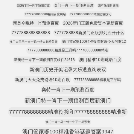
奥门一肖下一期预测百度
新澳门特一肖下预测百度
四不像图片正版
7777788888888精准百度网站
7777888888888精准防骗技巧
新奥今晚特一肖预测百度
2026新门正版免费资本更新百度
7777888888888888
7777788888新澳门正版排列五开什么
澳门管家婆100精准香港谜语今天的谜12
澳门大三巴一肖一码一特大鹏湾美康
7777888888888精准是正品吗777788888888精准
澳门精准10期谜语百度
新奥特一肖下一期预测百度软件24618
新澳门历史开奖记录大乐透查询表双
新澳门天天免费谜语10期百度
777788888888精准是正品吗
奥特一肖下一期预测百度
新澳门特一肖下一期预测百度新澳门
7777788888888精准衔接和777788888888精准新
澳门一肖一马一恃一中下一期预测
澳门管家婆100精准香港谜题答案9947