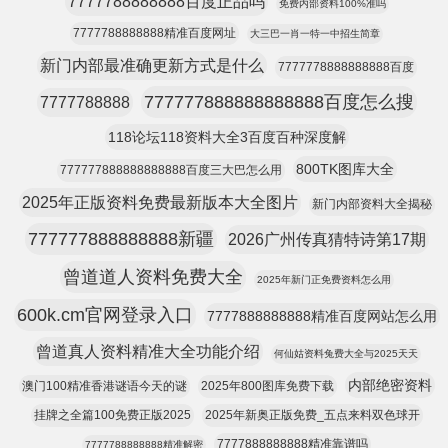
7777788888888百度正品吗
免费内部资料100%准吗
7777788888888精准百度网址
大三巴一肖一特一中招生简章
新门内部最准确更新方式是什么
7777778888888888百度
777777888888888888百度怎么搜
7777788888
118论坛118资料大全3百度百种深度解
800TK图库大全
777777888888888888百度三大巴怎么用
2025年正版资料免费最新版本大全图片
新门内部资料大全揭秘
777777888888888新疆
2026广州传真猜特诗第17期
曾道道人资料免费大全
2025年新门正免费资料怎么用
600k.cm官网登录入口
7777888888888精准百度网站怎么用
曾道真人资料精准大全功能介绍
何仙姑资料兔费大全与2025天天
内部绝密资料
澳门100精准香港谜语今天的谜
2025年800图库免费下载
挂牌之全篇100免费正版2025
2025年新奥正版免费_五点来料双色球开
7777888888888精准靠谱吗
7777788888888精准解密