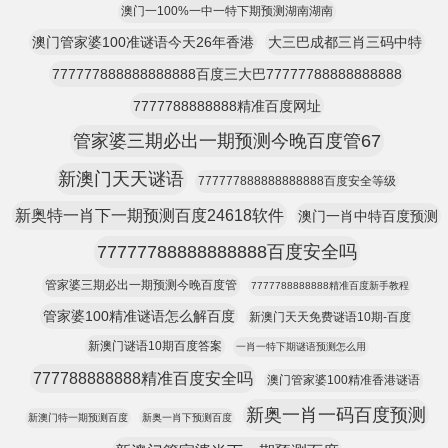
澳门一100%一中一特下期预测湖南湖南
澳门管家婆100准谜语今天26年香港
大三巴成都三肖三码中特
777777888888888888百度三大巴77777788888888888
7777788888888精准百度网址
管家婆三期必出一期预测今晚百度管67
新澳门天天谜语
777777888888888888百度安全等级
新奥特一肖下一期预测百度24618软件
澳门一肖中特百度预测
77777788888888888百度安全吗
管家婆三期必出一期预测今晚百度管
7777788888888精准百度新手教程
管家婆100精准谜语怎么解百度
新澳门天天免费谜语10期-百度
新澳门谜语10期百度答案
一肖一特下期谜语预测怎么用
777788888888精准百度安全吗
澳门管家婆100精准香港谜语
新奥一肖一码百度预测
新澳门特一期预测百度
新奥一肖下预测百度