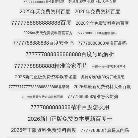
芳草地资料免费正版大全百度
777788888888精准是正品吗
2025年天免费资料百度
2026年免费资料百度
7777788888888888百度
2026全年免费资料查询百度
2026年天天免费资料百度官方
7777788888888百度靠谱吗
7777788888888百度安全吗
77778888888精准正品吗
777777888888888888百度号码解析
7777788888888精准管家图片
一码一特一期预测准不准
2026新门正版免费资本猴警惕虚
奥特今晚9点30分开啥意思
2026年最新免费资料大全百度
77777777777888888888888靠谱吗
7777888888精准怎么防骗
2025年天天免费查询资料百度
7777888888888精准百度怎么用
2026新门正版免费资本更新百度一
2026年正版资料免费资料百度
777778888传真是真的吗