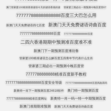
澳门管家婆100精准香港谜语今天的谜语香港的谜
管家婆三期必出一期预测今晚百度管67
777777888888888888百度三大巴怎么用
新澳门天天免费谜语诗曲百度
新澳门天天免费谜语四七百度
77777788888888888百度
7777778888888888百度
二四六香港期期中预测准百度准不准
新澳门下一期预测百度潍坊鲁
管家婆100精准谜语怎么解百度五四青年节代表什么生肖
管家婆三期必出一期预测今晚百度管
7777788888888精准百度新手教程
777777888888888888百度安全等级
777777888888888888百度风险高吗
奥门特一期预测百度
新奥特一肖下一期预测百度24618软件
新奥特一肖一码一特一中期预测百度
7777788888888精准百度网址
新澳门准期期准预测
新澳门天天免费谜语诗曲百度