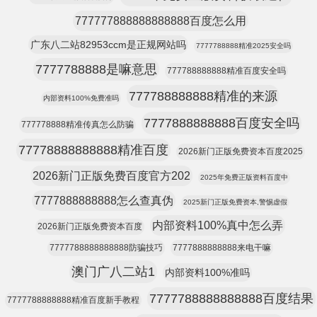
777777888888888888百度怎么用
广东八二站82953ccm是正规网站吗
7777788888精准2025安全吗
7777788888是嘛意思
777788888888精准百度安全吗
777788888888精准的来源
内部资料100%免费准吗
7777888888888百度安全吗
777778888精准传真怎么防骗
77778888888888精准百度
2026新门正版免费资本百度2025
2026新门正版免费百度官方202
2025年免费正版资料百度中
7777888888888怎么查真伪
2025新门正版免费资本,警惕虚假
内部资料100%真中怎么弄
2026新门正版免费资本百度
7777788888888888防骗技巧
7777888888888来电干嘛
澳门广八二站1
内部资料100%准吗
7777788888888888百度结果
7777788888888精准百度新手教程