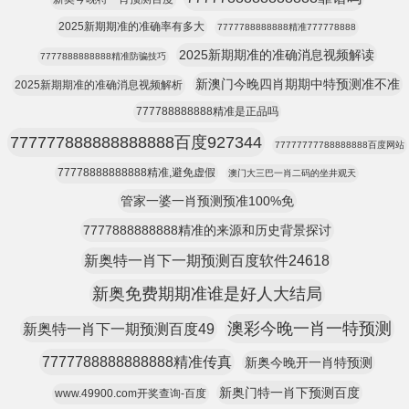
2025新期期准的准确率有多大
7777788888888精准777778888
2025新期期准的准确消息视频解读
7777888888888精准防骗技巧
新澳门今晚四肖期期中特预测准不准
2025新期期准的准确消息视频解析
777788888888精准是正品吗
777777888888888888百度927344
77777777788888888百度网站
77778888888888精准,避免虚假
澳门大三巴一肖二码的坐井观天
管家一婆一肖预测预准100%免
7777888888888精准的来源和历史背景探讨
新奥特一肖下一期预测百度软件24618
新奥免费期期准谁是好人大结局
澳彩今晚一肖一特预测
新奥特一肖下一期预测百度49
7777788888888888精准传真
新奥今晚开一肖特预测
新奥门特一肖下预测百度
www.49900.com开奖查询-百度