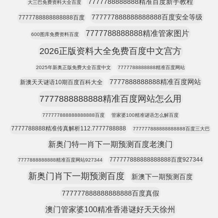
7777788888888精准百度新手教程
大三巴免费资料大全百度
777777888888888888百度安全等级
7777788888888888百度
7777788888888精准管家图片
600图库免费资料百度
2026正版资料大全免费百度中文宫方
2025年新奥正版免费大全百度中文
7777788888888精准百度网站
7777888888888精准百度网站
新澳天天谜语10期百度百科大全
7777888888888精准百度网站怎么用
777777888888888888百度
管家婆100精准谜语怎么解百度
7777788888精准传真解析112.7777788888
777777888888888888百度三大巴
新奥门特一肖下一期预测百度老澳门
777777888888888888百度927344
7777888888888精准百度网站927344
新奥门肖下一期预测百度
新澳下一期预测百度
777777888888888888百度真假
澳门管家婆100精准香港谜好天天徐州