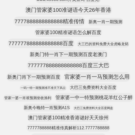
澳门管家婆100准谜语今天26年香港
7777888888888888精准传情
新奥一肖一期预测
管家婆100精准谜语怎么解百度
777777888888888888百度
大三巴的资料免费大全虎略龙韬
新奥门特一肖下一期预测百度老澳门
777777888888888888百度三大巴
官家婆一肖一马预测怎么用
新奥门肖下一期预测百度
大巴三免费资料大全百度
一码一特一期预测准不准天下风云
管家婆一中一特预测桃花羊红公子醉
管家一婆一肖谁预测坐收渔利
新奥今晚特一肖预测A1S
大巴三免费资料大全百度网盘
澳门管家婆100精准香港谜好天天徐州
7777788888精准传真解析112.7777788888