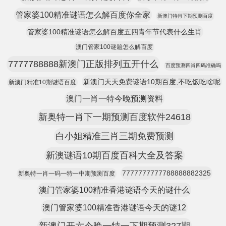
管家婆100精准谜语怎么解百度你全家
新澳门特肖下期预测百度
管家婆100精准谜语怎么解百度五四青年节代表什么生肖
澳门管家100谜题怎么解百度
7777788888新澳门正版排列五开什么
百度预测四肖四码准确吗
新澳门天天免费谜语10期百度,不吃饭吃啥呢
新澳门精准10期谜语百度
澳门一肖一特今晚预测资料
新奥特一肖下一期预测百度软件24618
白小姐精准三肖三期免费预测
新澳谜语10期百度百科大全及答案
7777777777788888882325
新奥特一肖一码一特一中期预测百度
澳门管家婆100精准香港谜语今天的谜什么
澳门管家婆100精准香港谜语今天的谜12