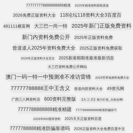
777777778888888888精准
2025年精准资料获取渠道
118论坛118资料大全3百度百
2026免费正版资料大全
2025年新门正版免费资料
大三巴一尚一特
481111横富网
新门内资料免费公开
2025年正版资料免费
曾道道人2025年资料免费大全
2025正版资料免费获取
2025新港期期准最准最新消息
2026年正版资料大全百文
大三巴资料免费公开网站
澳门一码一特一中预测准不准访雷锋
2026芳草地资料免费大全
77777788888王中王含义
49资汛网
曾道内部资料大全
600资料完整版
广西三八网资料员
【大.三.巴】致力打造_火热全网!
7777788888888精准精疆
7777888888888精准防骗技巧
2025天天正版资料百度
2026年800图库资料
7777788888精准防骗靠谱吗
2026正版资料大全免费百度中文