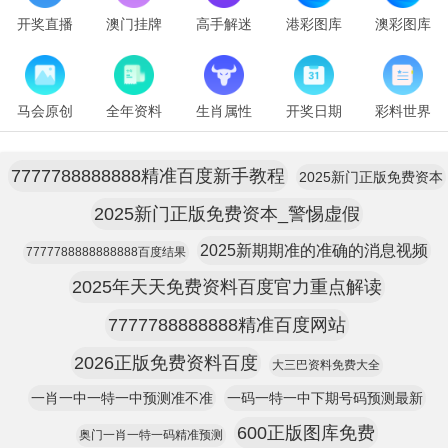
开奖直播
澳门挂牌
高手解迷
港彩图库
澳彩图库
马会原创
全年资料
生肖属性
开奖日期
彩料世界
7777788888888精准百度新手教程
2025新门正版免费资本
2025新门正版免费资本_警惕虚假
2025新期期准的准确的消息视频
7777788888888888百度结果
2025年天天免费资料百度官力重点解读
7777788888888精准百度网站
2026正版免费资料百度
大三巴资料免费大全
一肖一中一特一中预测准不准
一码一特一中下期号码预测最新
600正版图库免费
奥门一肖一特一码精准预测