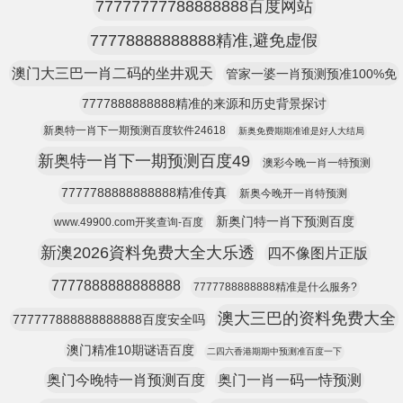
77777777788888888百度网站
77778888888888精准,避免虚假
澳门大三巴一肖二码的坐井观天
管家一婆一肖预测预准100%免
7777888888888精准的来源和历史背景探讨
新奥特一肖下一期预测百度软件24618
新奥免费期期准谁是好人大结局
新奥特一肖下一期预测百度49
澳彩今晚一肖一特预测
7777788888888888精准传真
新奥今晚开一肖特预测
新奥门特一肖下预测百度
www.49900.com开奖查询-百度
新澳2026資料免费大全大乐透
四不像图片正版
7777888888888888
7777788888888精准是什么服务?
澳大三巴的资料免费大全
777777888888888888百度安全吗
澳门精准10期谜语百度
二四六香港期期中预测准百度一下
奥门今晚特一肖预测百度
奥门一肖一码一恃预测