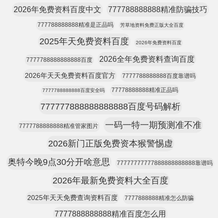
2026年免费资料百度中文
777788888888精准防骗技巧
777788888888精准是正品吗
芳草地资料免费正版大全百度
2025年天免费资料百度
2026年免费资料百度
2026全年免费资料查询百度
7777788888888888百度
2026年天天免费资料百度官方
7777788888888百度靠谱吗
77778888888精准正品吗
7777788888888百度安全吗
777777888888888888百度号码解析
一码一特一期预测准不准
7777788888888精准管家图片
2026新门正版免费资本猴警惕虚
奥特今晚9点30分开啥意思
77777777777888888888888靠谱吗
2026年最新免费资料大全百度
2025年天天免费查询资料百度
7777888888精准怎么防骗
7777888888888精准百度怎么用