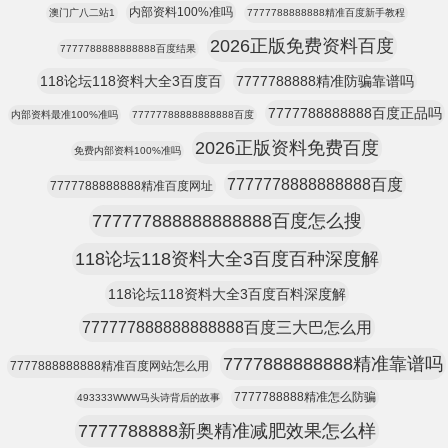
内部资料100%准吗
澳门广八二站1
7777788888888精准百度新手教程
2026正版免费资料百度
7777788888888888百度结果
118论坛118资料大全3百度百
7777788888精准防骗靠谱吗
7777788888888百度正品吗
内部资料最准100%准吗
77777788888888888百度
2026正版资料免费百度
免费内部资料100%准吗
7777778888888888百度
7777788888888精准百度网址
777777888888888888百度怎么搜
118论坛118资料大全3百度百种深度解
118论坛118资料大全3百度百料深度解
777777888888888888百度三大巴怎么用
7777888888888精准靠谱吗
7777888888888精准百度网站怎么用
7777788888精准怎么防骗
493333WWW马头诗背后的故事
7777788888新奥精准减肥效果怎么样