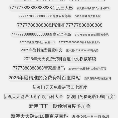
777777888888888888百度三大巴
新奥特今晚9点30分开号有吗
777777888888888888百度安全等级
600图库免费资料百度
7777788888888精准和77777888888888
777777888888888888百度安全等级
7777888888888新疆安全吗
2026年免费资料公开百度一下
77777888888888精准百度安全吗
2025年资料免费百度中文
王中王493333WWW马头诗
2026年天天免费资料百度中文权威解读
7777888888888管家靠谱吗
2026全年免费资料大全查询百度
2026年最精准的免费资料百度网站
新澳谜语10期百度百科
新澳门天天免费谜语四七百度
新澳天天谜语10期百度百科大全
新澳门免费谜语10期百度4
新澳门下一期预测百度潍坊鲁
新澳天天谜语10期百度百科
澳彩今晚一肖一特预测