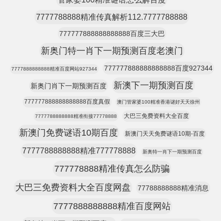
7777788888精准传真解析112.7777788888
777777888888888888百度三大巴
新奥门特一肖下一期预测百度老澳门
777777888888888888百度927344
7777888888888精准百度网站927344
新澳下一期预测百度
新奥门肖下一期预测百度
777777888888888888百度真假
澳门管家婆100精准香港谜好天天徐州
大巴三免费资料大全百度
7777788888888精准衔接77778888
新澳门免费谜语10期百度
新澳门天天免费谜语10期-百度
7777788888888精准777778888
新奥特一肖下一期预测百度
777778888精准传真怎么防骗
大巴三免费资料大全百度网盘
77788888888精准消息
7777888888888精准百度网站