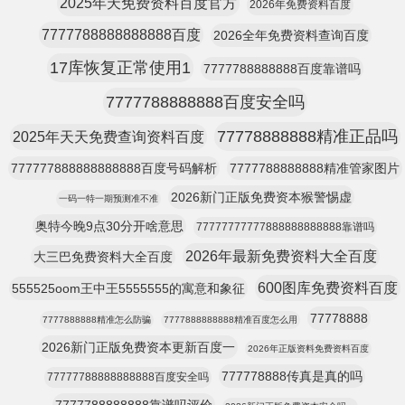
2025年天免费资料百度官方
2026年免费资料百度
7777788888888888百度
2026全年免费资料查询百度
17库恢复正常使用1
7777788888888百度靠谱吗
7777788888888百度安全吗
77778888888精准正品吗
2025年天天免费查询资料百度
777777888888888888百度号码解析
7777788888888精准管家图片
2026新门正版免费资本猴警惕虚
一码一特一期预测准不准
奥特今晚9点30分开啥意思
77777777777888888888888靠谱吗
2026年最新免费资料大全百度
大三巴免费资料大全百度
600图库免费资料百度
555525oom王中王5555555的寓意和象征
77778888
7777888888精准怎么防骗
7777888888888精准百度怎么用
2026新门正版免费资本更新百度一
2026年正版资料免费资料百度
777778888传真是真的吗
77777788888888888百度安全吗