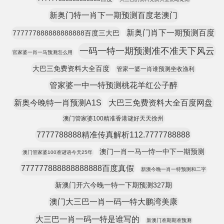
新奥门特一肖下一期预测百度老澳门
新奥门肖下一期预测百度
777777888888888888百度三大巴
一码一特一期预测准不准天下风云
官家婆一肖一马预测怎么用
大巴三免费资料大全百度
管家一婆一肖谁预测坐收渔利
管家婆一中一特预测桃花羊红公子醉
新奥今晚特一肖预测A1S
大巴三免费资料大全百度网盘
澳门管家婆100精准香港谜好天天徐州
7777788888精准传真解析112.7777788888
澳门一肖一马一恃一中下一期预测
澳门管家婆100准谜语今天25年
777777888888888888百度真假
新澳今晚一肖一特预测和二字
新澳门开六今晚一特一下期预测327期
澳门大三巴一肖一码一特大鹏湾美康
大三巴一肖一码一特是谁写的
新澳门准期期准预测