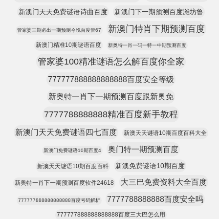
新澳门天天免费谜语诗曲百度
新澳门下一期预测百度潍坊鲁
新澳门特肖下期预测百度
管家婆三期必出一期预测今晚百度管67
新澳门精准10期谜语百度
新奥特一肖一码一特一中期预测百度
管家婆100精准谜语怎么解百度你全家
777777888888888888百度安全等级
新奥特一肖下一期预测百度跟新奥免
7777788888888精准百度新手教程
新澳门天天免费谜语四七百度
新澳天天谜语10期百度百科大全
奥门特一期预测百度
新澳门免费谜语10期百度4
新澳免费谜语10期百度
新澳天天谜语10期百度百科
大三巴免费资料大全百度
新奥特一肖下一期预测百度软件24618
7777788888888百度安全吗
777777888888888888百度号码解析
777777888888888888百度三大巴怎么用