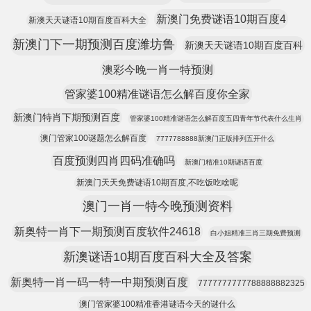
新澳门免费谜语10期百度4
新澳天天谜语10期百度百科大全
新澳门下一期预测百度潍坊鲁
新澳天天谜语10期百度百科
澳彩今晚一肖一特预测
管家婆100精准谜语怎么解百度你全家
新澳门特肖下期预测百度
管家婆100精准谜语怎么解百度五四青年节代表什么生肖
澳门管家100谜题怎么解百度
7777788888新澳门正版排列五开什么
百度预测四肖四码准确吗
新澳门精准10期谜语百度
新澳门天天免费谜语10期百度,不吃饭吃啥呢
澳门一肖一特今晚预测资料
新奥特一肖下一期预测百度软件24618
白小姐精准三肖三期免费预测
新澳谜语10期百度百科大全及答案
新奥特一肖一码一特一中期预测百度
7777777777788888882325
澳门管家婆100精准香港谜语今天的谜什么