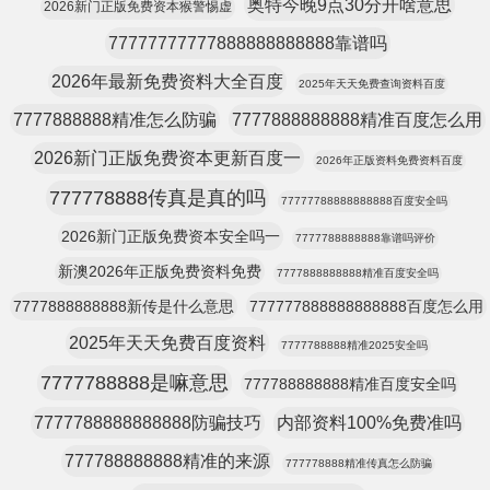
奥特今晚9点30分开啥意思
2026新门正版免费资本猴警惕虚
77777777777888888888888靠谱吗
2026年最新免费资料大全百度
2025年天天免费查询资料百度
7777888888精准怎么防骗
7777888888888精准百度怎么用
2026新门正版免费资本更新百度一
2026年正版资料免费资料百度
777778888传真是真的吗
77777788888888888百度安全吗
2026新门正版免费资本安全吗一
7777788888888靠谱吗评价
新澳2026年正版免费资料免费
7777888888888精准百度安全吗
7777888888888新传是什么意思
777777888888888888百度怎么用
2025年天天免费百度资料
7777788888精准2025安全吗
7777788888是嘛意思
777788888888精准百度安全吗
7777788888888888防骗技巧
内部资料100%免费准吗
777788888888精准的来源
777778888精准传真怎么防骗