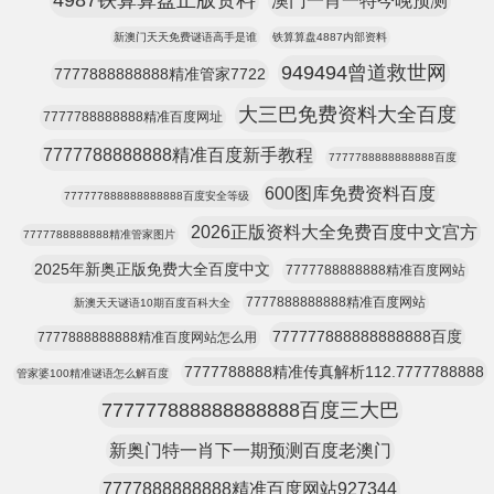
4987铁算算盘正版资料
澳门一肖一特今晚预测
新澳门天天免费谜语高手是谁
铁算算盘4887内部资料
949494曾道救世网
7777888888888精准管家7722
大三巴免费资料大全百度
7777788888888精准百度网址
7777788888888精准百度新手教程
7777788888888888百度
600图库免费资料百度
777777888888888888百度安全等级
2026正版资料大全免费百度中文宫方
7777788888888精准管家图片
2025年新奥正版免费大全百度中文
7777788888888精准百度网站
7777888888888精准百度网站
新澳天天谜语10期百度百科大全
777777888888888888百度
7777888888888精准百度网站怎么用
7777788888精准传真解析112.7777788888
管家婆100精准谜语怎么解百度
777777888888888888百度三大巴
新奥门特一肖下一期预测百度老澳门
7777888888888精准百度网站927344