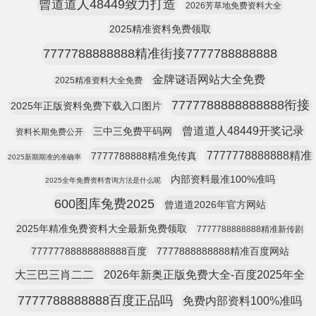
曾道道人48449致力打造
2026芳草地免费资料大全
2025精准资料免费领取
7777788888888精准街接7777788888888
金牌谜语网站大全免费
2025精准资料大全免费
7777788888888888衔接
2025年正版资料免费下载入口图片
曾道道人48449开奖记录
三中三免费平码网
资料长期免费公开
7777778888888精准
7777788888精准免传真
2025新期期准的准确率
内部资料最准100%准吗
2025全年免费资料杳询方法是什么呢
600图库兔费2025
曾道道2026年官方网站
2025年精准免费资料大全最新免费领取
7777788888888精准新传剧
77777788888888888百度
7777888888888精准百度网站
大三巴三肖二二
2026年新奥正版免费大全-百度2025年全
7777788888888百度正品吗
免费内部资料100%准吗