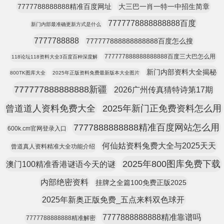
7777788888888精准百度网址
大三巴一肖一特一中招生简章
7777778888888888百度
新门内部最准确更新方式是什么
7777788888
777777888888888888百度怎么搜
777777888888888888百度三大巴怎么用
118论坛118资料大全3百度百种深度解
新门内部资料大全揭秘
800TK图库大全
2025年正版资料免费最新版本大全图片
777777888888888新疆
2026广州传真猜特诗第17期
曾道道人资料免费大全
2025年新门正免费资料怎么用
7777888888888精准百度网站怎么用
600k.cm官网登录入口
何仙姑资料兔费大全与2025天天
曾道真人资料精准大全功能介绍
2025年800图库免费下载
澳门100精准香港谜语今天的谜
内部绝密资料
挂牌之全篇100免费正版2025
2025年新奥正版免费_五点来料双色球开
7777888888888精准靠谱吗
7777788888888精准解密