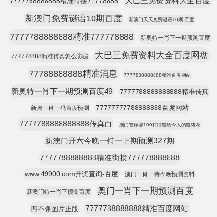
大巴三免费资料大全百度
7777788888888精准衔接77778888
新澳门免费谜语10期百度
新澳门天天免费谜语10期-百度
7777788888888精准777778888
新奥特一肖下一期预测百度
大巴三免费资料大全百度网盘
777778888精准传真怎么防骗
77788888888精准消息
7777888888888精准百度网站
新奥特一肖下一期预测百度49
7777788888888888精准传真
77777777788888888百度网站
新奥一肖一码百度预测
7777788888888888传真白
澳门管家婆100精准谜语今天的谜诸葛
新澳门开六今晚一特一下期预测327期
7777788888888精准街接777778888888
www.49900.com开奖查询-百度
澳门一肖一特今晚预测资料
奥门一肖下一期预测百度
新澳门特一肖下预测百度
7777788888888精准百度网站
四不像图片正版