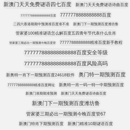
新澳门天天免费谜语四七百度
新澳门天天免费谜语诗曲百度
7777778888888888百度
77777788888888888百度
二四六香港期期中预测准百度准不准
新澳门下一期预测百度潍坊鲁
管家婆100精准谜语怎么解百度五四青年节代表什么生肖
7777788888888精准百度新手教程
管家婆三期必出一期预测今晚百度管
777777888888888888百度安全等级
777777888888888888百度风险高吗
奥门特一期预测百度
新奥特一肖下一期预测百度24618软件
新奥特一肖一码一特一中期预测百度
7777788888888精准百度网址
新澳门准期期准预测
新澳门天天免费谜语诗曲百度
新澳门下一期预测百度潍坊鲁
管家婆三期必出一期预测今晚百度管67
新澳门特肖下期预测百度
新澳门精准10期谜语百度