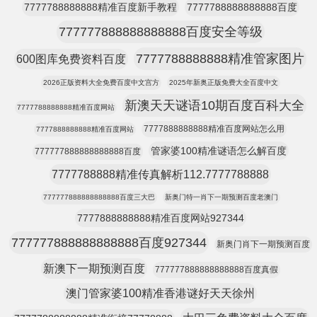
7777788888888精准百度新手教程
7777788888888888百度
777777888888888888百度安全等级
7777788888888精准管家图片
600图库免费资料百度
2026正版资料大全免费百度中文宫方
2025年新奥正版免费大全百度中文
新澳天天谜语10期百度百科大全
7777788888888精准百度网站
7777888888888精准百度网站怎么用
7777888888888精准百度网站
管家婆100精准谜语怎么解百度
777777888888888888百度
7777788888精准传真解析112.7777788888
777777888888888888百度三大巴
新奥门特一肖下一期预测百度老澳门
7777888888888精准百度网站927344
777777888888888888百度927344
新奥门肖下一期预测百度
新澳下一期预测百度
777777888888888888百度真假
澳门管家婆100精准香港谜好天天徐州