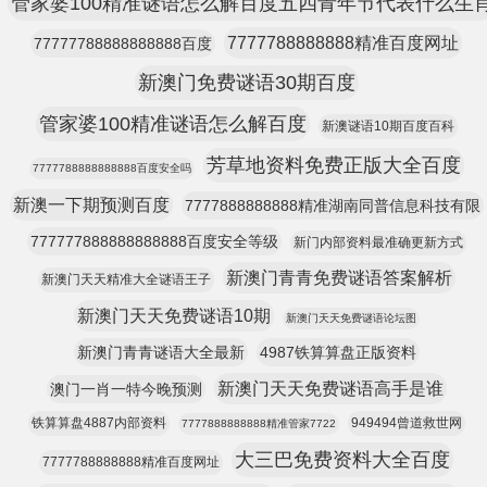
管家婆100精准谜语怎么解百度五四青年节代表什么生
7777788888888精准百度网址
77777788888888888百度
新澳门免费谜语30期百度
管家婆100精准谜语怎么解百度
新澳谜语10期百度百科
芳草地资料免费正版大全百度
7777788888888888百度安全吗
新澳一下期预测百度
7777888888888精准湖南同普信息科技有限
777777888888888888百度安全等级
新门内部资料最准确更新方式
新澳门青青免费谜语答案解析
新澳门天天精准大全谜语王子
新澳门天天免费谜语10期
新澳门天天免费谜语论坛图
新澳门青青谜语大全最新
4987铁算算盘正版资料
新澳门天天免费谜语高手是谁
澳门一肖一特今晚预测
铁算算盘4887内部资料
949494曾道救世网
7777888888888精准管家7722
大三巴免费资料大全百度
7777788888888精准百度网址