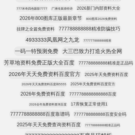
2026新门内部资料大全
777米奇四色眼影7777
广洲传真猜特诗
2026年800图库正版最新章节
800图库2026免费资料
777788888888精准防骗技巧
挂牌之全篇免费资料
4933333凤凰网之九龙
777777888888精准
一码一特预测免费
大三巴致力打造火热全网
芳草地资料免费正版大全百度
777788888888精准是正品吗
2026年天天免费资料百度官方
2025年天免费资料百度
2025年天免费资料百度官方
2026年天天免费资料百度和5555
2026年免费资料百度
7777788888888888百度
17库恢复正常使用1
2026全年免费资料查询百度
7777788888888百度靠谱吗
7777788888888百度安全吗
2025年天天免费查询资料百度
77778888888精准正品吗