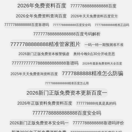
2026年免费资料百度
7777788888888888百度
2026全年免费资料查询百度
2026年天天免费资料百度官方
7777788888888百度靠谱吗
7777788888888百度安全吗
77778888888精准正品吗
777777888888888888百度号码解析
7777788888888精准管家图片
一码一特一期预测准不准
2026新门正版免费资本猴警惕虚
奥特今晚9点30分开啥意思
77777777777888888888888靠谱吗
2026年最新免费资料大全百度
7777888888精准怎么防骗
2025年天天免费查询资料百度
7777888888888精准百度怎么用
2026新门正版免费资本更新百度一
2026年正版资料免费资料百度
777778888传真是真的吗
77777788888888888百度安全吗
2026新门正版免费资本安全吗一
7777788888888靠谱吗评价