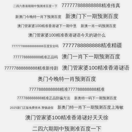
777777888888888精准传真
二四六香港期期中预测准百度一下
新澳门下一期预测百度
新澳门今晚特一肖下预测百度
澳门管家婆100精准香港谜下一期中垦
新澳一肖一码预测百度
澳门管家婆100精准香港谜语今天的谜什么
7777788888888精准精疆
777777888888888888百度安全吗
澳门一肖下一期预测百度
7777788888888精准正品吗
澳门管家婆100精准香港谜语
77777888888888精准新传剧
奥门今晚特一肖预测百度
7777888888888精准777788888888精准
777788888888精准正品防骗方法
新奥特一码下一期预测百度
新奥门特一肖下一期预测百度上海敏
2025新门正版免费资本,警惕虚假
澳门管家婆100精准香港谜好天天徐
二四六期期中预测准百度一下