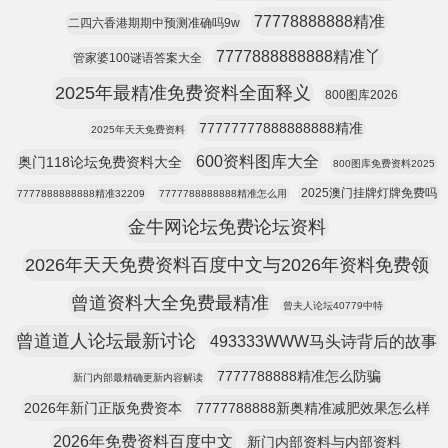
77778888888精准
二四六香港期期中预测准确吗9w
7777888888888精准丫
管家婆100谜语答案大全
2025年最精准免费资料全面释义
800图库2026
77777777888888888精准
2025年天天免费资料
600资料图库大全
奥门118论坛免费资料大全
800图库免费资料2025
2025澳门挂牌灯牌免费吗
7777888888888精准32209
7777788888888精准怎么用
金牛网论坛免费论坛资料
2026年天天免费资料百度中文与2026年资料免费领
曾道资料大全免费最精准
曾夫人论坛40779中特
曾道道人论坛最新讨论
493333WWW马头诗背后的故事
7777788888精准怎么防骗
新门内部最精确更新内容解读
2026年新门正版免费资本
7777788888新奥精准减肥效果怎么样
2026年免费资料百度中文
新门内部资料与内部资料