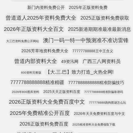
新门内资料免费公开
2025年正版资料免费
曾道道人2025年资料免费大全
2025正版资料免费获取
2026年正版资料大全百文
2025新港期期准最准最新消息
澳门一码一特一中预测准不准访雷锋
大三巴资料免费公开网站
2026芳草地资料免费大全
77777788888王中王含义
曾道内部资料大全
广西三八网资料员
49资汛网
【大.三.巴】致力打造_火热全网!
600资料完整版
7777788888888精准精疆
7777888888888精准防骗技巧
2025天天正版资料百度
2026年800图库资料
7777788888精准防骗靠谱吗
2026正版资料大全免费百度中文
777778888跑狗图谜怎么玩
2025年免费精准公开百度
2026年天天免费资料百度与中文
2026正版资料免费百度
2025精准资料大全免费领取下载