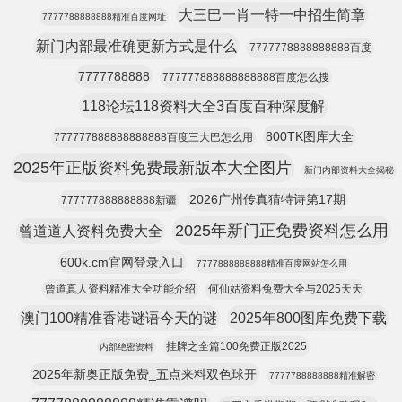
大三巴一肖一特一中招生简章
7777788888888精准百度网址
新门内部最准确更新方式是什么
7777778888888888百度
7777788888
777777888888888888百度怎么搜
118论坛118资料大全3百度百种深度解
800TK图库大全
777777888888888888百度三大巴怎么用
2025年正版资料免费最新版本大全图片
新门内部资料大全揭秘
2026广州传真猜特诗第17期
777777888888888新疆
2025年新门正免费资料怎么用
曾道道人资料免费大全
600k.cm官网登录入口
7777888888888精准百度网站怎么用
曾道真人资料精准大全功能介绍
何仙姑资料兔费大全与2025天天
澳门100精准香港谜语今天的谜
2025年800图库免费下载
挂牌之全篇100免费正版2025
内部绝密资料
2025年新奥正版免费_五点来料双色球开
7777788888888精准解密