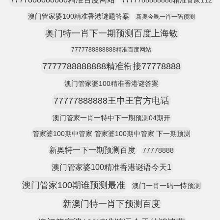
7777788888888精准管家112
澳门管家婆100精准香港谜题答案
新奥今晚一肖一码预测
奥门特一肖下一期预测百度上海敏
7777788888888精准百度网站
7777788888888精准衔接77778888
澳门管家婆100精准香港谜答案
77777888888王中王官方电话
澳门管家一肖一特中下一期预测04期开
管家婆100期中管家 管家婆100期中管家 下一期预测
新奥特一下一期预测百度
77778888
澳门管家婆100精准香港谜语今天1
澳门管家100期谁预测最准
澳门一肖一码一恃预测
新澳门特一肖下预测百度