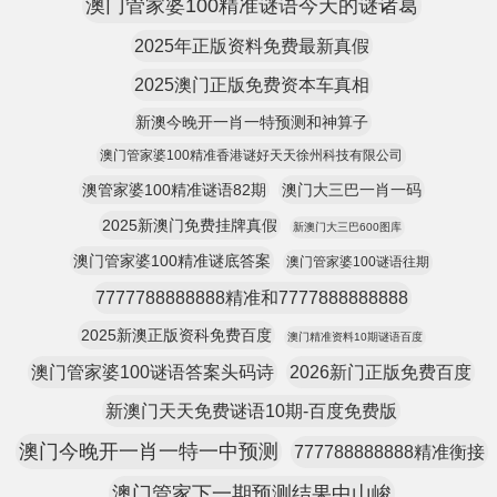
澳门管家婆100精准谜语今天的谜诸葛
2025年正版资料免费最新真假
2025澳门正版免费资本车真相
新澳今晚开一肖一特预测和神算子
澳门管家婆100精准香港谜好天天徐州科技有限公司
澳管家婆100精准谜语82期
澳门大三巴一肖一码
2025新澳门免费挂牌真假
新澳门大三巴600图库
澳门管家婆100精准谜底答案
澳门管家婆100谜语往期
7777788888888精准和7777888888888
2025新澳正版资科免费百度
澳门精准资料10期谜语百度
澳门管家婆100谜语答案头码诗
2026新门正版免费百度
新澳门天天免费谜语10期-百度免费版
澳门今晚开一肖一特一中预测
777788888888精准衡接
澳门管家下一期预测结果中山峻