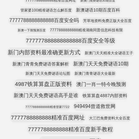
7777788888888精准百度网址
新澳门免费谜语30期百度
新澳谜语10期百度百科
管家婆100精准谜语怎么解百度
7777788888888888百度安全吗
芳草地资料免费正版大全百度
7777888888888精准湖南同普信息科技有限
新澳一下期预测百度
777777888888888888百度安全等级
新门内部资料最准确更新方式
新澳门天天精准大全谜语王子
新澳门天天免费谜语10期
新澳门青青免费谜语答案解析
新澳门天天免费谜语论坛图
新澳门青青谜语大全最新
4987铁算算盘正版资料
澳门一肖一特今晚预测
新澳门天天免费谜语高手是谁
铁算算盘4887内部资料
949494曾道救世网
7777888888888精准管家7722
7777788888888精准百度网址
大三巴免费资料大全百度
7777788888888精准百度新手教程