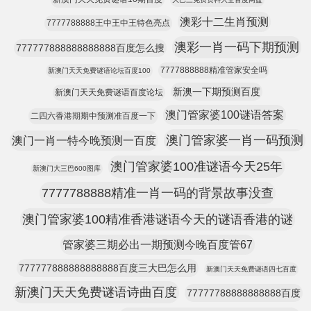
澳彩十二生肖预测
7777788888王中王中王特色亮点
澳彩一肖一码下期预测
777777888888888888百度怎么搜
7777888888精准管家安全吗
新澳门天天免费谜语论坛百度100
新澳一下期预测百度
新澳门天天免费谜语百度论坛
澳门管家婆100谜语答案
二四六香港期期中预测准百度一下
澳门管家婆一肖一码预测
澳门一肖一特今晚预测一百度
澳门管家婆100准谜语今天25年
新澳门大三巴600图库
7777788888精准一肖一码的背景故事没查
澳门管家婆100精准香港谜语今天的谜语香港的谜
管家婆三期必出一期预测今晚百度管67
777777888888888888百度三大巴怎么用
新澳门天天免费谜语四七百度
新澳门天天免费谜语诗曲百度
77777788888888888百度