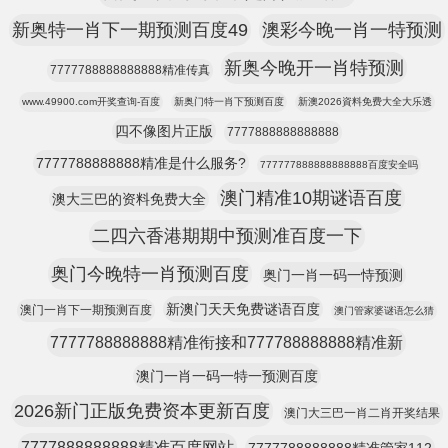
新奥特一肖下一期预测百度49
澳彩今晚一肖一特预测
新奥今晚开一肖特预测
7777788888888888精准传真
www.49900.com开奖查询-百度
新奥门特一肖下预测百度
新澳2026資料免费大全大乐透
四不像图片正版
7777888888888888
7777788888888精准是什么服务?
777777888888888888百度安全吗
澳门精准10期谜语百度
澳大三巴的资料免费大全
二四六香港期期中预测准百度一下
奥门今晚特一肖预测百度
奥门一肖一码一恃预测
新澳门天天免费谜语百度
澳门一肖下一期预测百度
澳门管家婆谜语怎么猜
7777788888888精准衔接和777788888888精准新
澳门一肖一码一特一预测百度
2026新门正版免费资本更新百度
澳门大三巴一肖二肖开奖结果
7777888888888精准百度网站