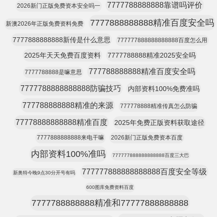
7777788888888靠谱吗评价
2026新门正版免费资本安全吗一
7777888888888精准百度安全吗
新澳2026年正版免费资料免费
7777888888888新传是什么意思
777777888888888888百度怎么用
2025年天天免费百度资料
7777788888精准2025安全吗
777788888888精准百度安全吗
7777788888是嘛意思
7777788888888888防骗技巧
内部资料100%免费准吗
777788888888精准的来源
777778888精准传真怎么防骗
77778888888888精准百度
2025年免费正版资料获取途径
7777888888888来电干嘛
2026新门正版免费资本百度
内部资料100%准吗
777777888888888888百度三大巴
777777888888888888百度安全等级
新奥特今晚9点30分开号有吗
600图库免费资料百度
7777788888888精准和77777888888888