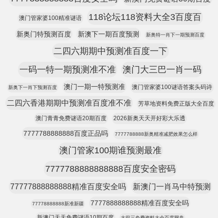
118论坛118资料大全3百度百
澳门管家婆100精准谜语
新奥门特预测百度
新澳下一期百度预测
新奥特一肖下一期预测百度
二四六期期中预测准百度一下
一码一特一期预测准不准
澳门大三巴一肖一码
澳门一期一特预测准
澳门管家婆100谜语答案头码诗
新奥下一肖下预测百度
二四六香港期期中预测准百度准不准
芳草地资料免费正版大全百度
澳门青青免费谜语20期百度
2026新奥天天开好彩大乐透
7777788888888百度正品吗
7777788888新奥精准减肥效果怎么样
澳门管家100期谁预测最准
7777788888888888百度安全密码
77777888888888精准百度安全吗
新澳门一肖马中特预测
7777888888888精准百度安全吗
77778888888新准新疆
新澳门天天免费谜语10期百度
大巴三免费资料大全百度网盘