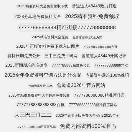
曾道道人48449致力打造
2025精准资料大全免费领取下载
2025精准资料免费领取
2026芳草地免费资料大全
7777788888888精准街接7777788888888
2025精准资料大全免费
金牌谜语网站大全免费
2025年正版资料免费下载入口图片
7777788888888888衔接
资料长期免费公开
三中三免费平码网
曾道道人48449开奖记录
2025新期期准的准确率
7777788888精准免传真
7777778888888精准
2025全年免费资料杳询方法是什么呢
内部资料最准100%准吗
曾道道2026年官方网站
600图库兔费2025
7777788888888精准新传剧
2025年精准免费资料大全最新免费领取
77777788888888888百度
7777888888888精准百度网站
大三巴三肖二二
2026年新奥正版免费大全-百度2025年全
免费内部资料100%准吗
7777788888888百度正品吗