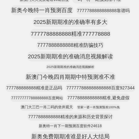
新奥今晚特一肖预测百度
7777788888888888靠谱吗
2025新期期准的准确率有多大
7777788888888精准777778888
7777888888888精准防骗技巧
2025新期期准的准确消息视频解读
2025新期期准的准确消息视频解析
新澳门今晚四肖期期中特预测准不准
777788888888精准是正品吗
777777888888888888百度927344
77778888888888精准,避免虚假
77777777788888888百度网站
澳门大三巴一肖二码的坐井观天
管家一婆一肖预测预准100%免
7777888888888精准的来源和历史背景探讨
新奥特一肖下一期预测百度软件24618
新奥免费期期准谁是好人大结局