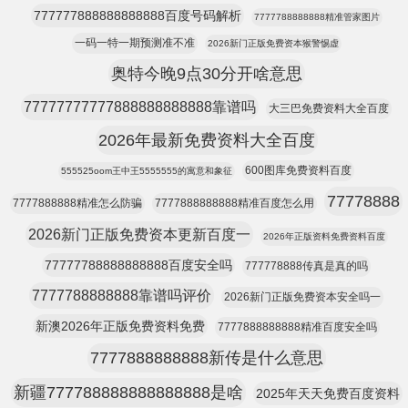
777777888888888888百度号码解析
7777788888888精准管家图片
一码一特一期预测准不准
2026新门正版免费资本猴警惕虚
奥特今晚9点30分开啥意思
77777777777888888888888靠谱吗
大三巴免费资料大全百度
2026年最新免费资料大全百度
600图库免费资料百度
555525oom王中王5555555的寓意和象征
77778888
7777888888精准怎么防骗
7777888888888精准百度怎么用
2026新门正版免费资本更新百度一
2026年正版资料免费资料百度
77777788888888888百度安全吗
777778888传真是真的吗
7777788888888靠谱吗评价
2026新门正版免费资本安全吗一
新澳2026年正版免费资料免费
7777888888888精准百度安全吗
7777888888888新传是什么意思
新疆777788888888888888是啥
2025年天天免费百度资料