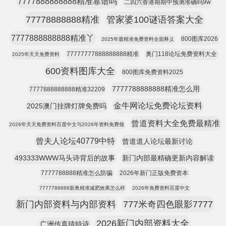
7777888888888精准靠谱吗
二四六香港期期中预测准确吗9w
77778888888精准
管家婆100谜语答案大全
7777888888888精准丫
800图库2026
2025年最精准免费资料全面释义
77777777888888888精准
奥门118论坛免费资料大全
2025年天天免费资料
600资料图库大全
800图库免费资料2025
7777788888888精准怎么用
7777888888888精准32209
金牛网论坛免费论坛资料
2025澳门挂牌灯牌免费吗
曾道资料大全免费最精准
2026年天天免费资料百度中文与2026年资料免费领
曾夫人论坛40779中特
曾道道人论坛最新讨论
493333WWW马头诗背后的故事
新门内部最精确更新内容解读
7777788888精准怎么防骗
2026年新门正版免费资本
7777788888新奥精准减肥效果怎么样
2026年免费资料百度中文
新门内部资料与内部资料
777米奇四色眼影7777
2026新门内部资料大全
广洲传真猜特诗