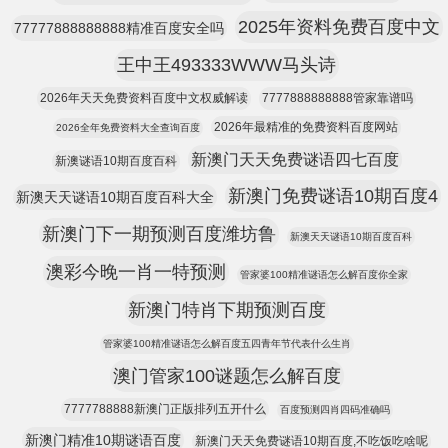
2025年资料免费百度中文
77777888888888精准百度安全吗
王中王493333WWW马头诗
2026年天天免费资料百度中文权威解读
7777888888888管家靠谱吗
2026年最精准的免费资料百度网站
2026全年免费资料大全查询百度
新澳门天天免费谜语四七百度
新澳谜语10期百度百科
新澳门免费谜语10期百度4
新澳天天谜语10期百度百科大全
新澳门下一期预测百度潍坊鲁
新澳天天谜语10期百度百科
澳彩今晚一肖一特预测
管家婆100精准谜语怎么解百度你全家
新澳门特肖下期预测百度
管家婆100精准谜语怎么解百度五四青年节代表什么生肖
澳门管家100谜题怎么解百度
7777788888新澳门正版排列五开什么
百度预测四肖四码准确吗
新澳门精准10期谜语百度
新澳门天天免费谜语10期百度,不吃饭吃啥呢