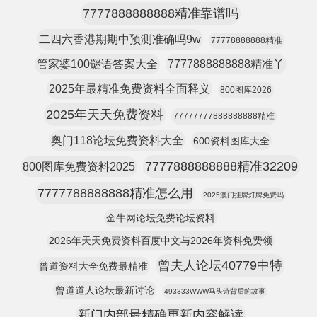
7777888888888精准靠谱吗
二四六香港期期中预测准确吗9w
77778888888精准
管家婆100谜语答案大全
7777888888888精准丫
2025年最精准免费资料全面释义
800图库2026
2025年天天免费资料
77777777888888888精准
奥门118论坛免费资料大全
600资料图库大全
7777888888888精准32209
800图库免费资料2025
7777788888888精准怎么用
2025澳门挂牌灯牌免费吗
金牛网论坛免费论坛资料
2026年天天免费资料百度中文与2026年资料免费领
曾夫人论坛40779中特
曾道资料大全免费最精准
曾道道人论坛最新讨论
493333WWW马头诗背后的故事
新门内部最精确更新内容解读