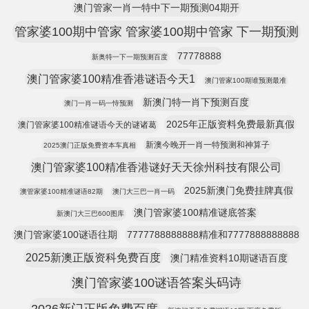
澳门管家一肖一特中下一期预测04期开
管家婆100期中管家 管家婆100期中管家 下一期预测
77778888
新奥特一下一期预测百度
澳门管家婆100精准香港谜语今天1
澳门管家100期谁预测最准
新澳门特一肖下预测百度
澳门一肖一码一恃预测
2025年正版资料免费最新真假
澳门管家婆100精准谜语今天的谜诸葛
新澳今晚开一肖一特预测和神算子
2025澳门正版免费资本车真相
澳门管家婆100精准香港谜好天天徐州科技有限公司
2025新澳门免费挂牌真假
澳管家婆100精准谜语82期
澳门大三巴一肖一码
澳门管家婆100精准谜底答案
新澳门大三巴600图库
澳门管家婆100谜语往期
7777788888888精准和7777888888888
2025新澳正版资科免费百度
澳门精准资料10期谜语百度
澳门管家婆100谜语答案头码诗