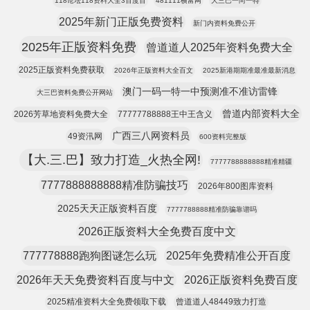
118论坛118资料大全3百度百
481111横富网
大三巴一尚一特
2025年新门正版免费资料
新门内资料免费公开
2025年正版资料免费
曾道道人2025年资料免费大全
2025正版资料免费获取
2026年正版资料大全百文
2025新港期期准最准最新消息
澳门一码一特一中预测准不准访雷锋
大三巴资料免费公开网站
曾道内部资料大全
2026芳草地资料免费大全
77777788888王中王含义
广西三八网资料员
49资汛网
600资料完整版
【大.三.巴】致力打造_火热全网!
7777788888888精准精疆
7777888888888精准防骗技巧
2026年800图库资料
2025天天正版资料百度
7777788888精准防骗靠谱吗
2026正版资料大全免费百度中文
777778888跑狗图谜怎么玩
2025年免费精准公开百度
2026年天天免费资料百度与中文
2026正版资料免费百度
2025精准资料大全免费领取下载
曾道道人48449致力打造