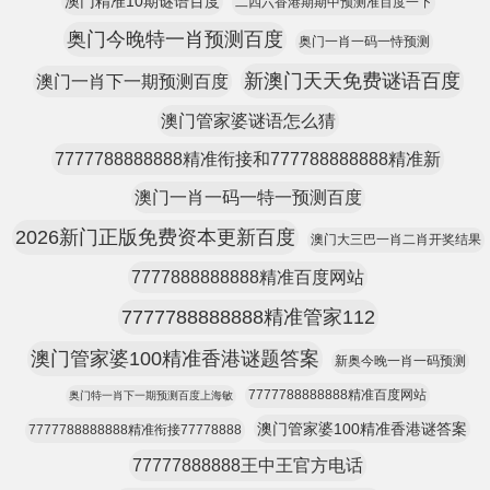
澳门精准10期谜语百度
二四六香港期期中预测准百度一下
奥门今晚特一肖预测百度
奥门一肖一码一恃预测
新澳门天天免费谜语百度
澳门一肖下一期预测百度
澳门管家婆谜语怎么猜
7777788888888精准衔接和777788888888精准新
澳门一肖一码一特一预测百度
2026新门正版免费资本更新百度
澳门大三巴一肖二肖开奖结果
7777888888888精准百度网站
7777788888888精准管家112
澳门管家婆100精准香港谜题答案
新奥今晚一肖一码预测
7777788888888精准百度网站
奥门特一肖下一期预测百度上海敏
澳门管家婆100精准香港谜答案
7777788888888精准衔接77778888
77777888888王中王官方电话