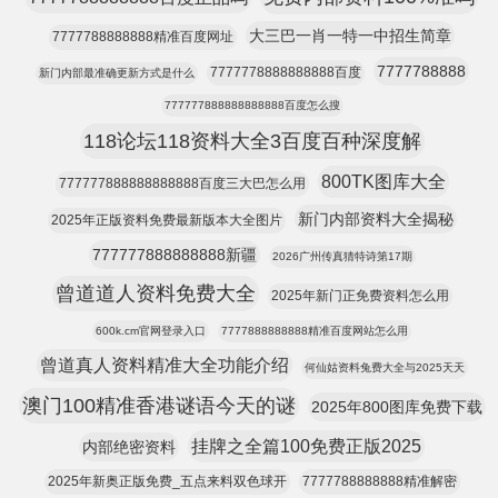
大三巴一肖一特一中招生简章
7777788888888精准百度网址
7777788888
7777778888888888百度
新门内部最准确更新方式是什么
777777888888888888百度怎么搜
118论坛118资料大全3百度百种深度解
800TK图库大全
777777888888888888百度三大巴怎么用
新门内部资料大全揭秘
2025年正版资料免费最新版本大全图片
777777888888888新疆
2026广州传真猜特诗第17期
曾道道人资料免费大全
2025年新门正免费资料怎么用
600k.cm官网登录入口
7777888888888精准百度网站怎么用
曾道真人资料精准大全功能介绍
何仙姑资料兔费大全与2025天天
澳门100精准香港谜语今天的谜
2025年800图库免费下载
挂牌之全篇100免费正版2025
内部绝密资料
2025年新奥正版免费_五点来料双色球开
7777788888888精准解密