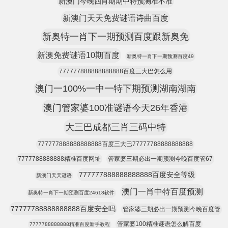
新澳门今晚四肖期期中特预测准不准
新澳门天天免费谜语诗曲百度
新奥特一肖下一期预测百度跟新奥免
新澳免费谜语10期百度
新奥特一肖下一期预测百度49
777777888888888888百度三大巴怎么用
澳门一100%一中一特下期预测湖南湖南
澳门管家婆100准谜语今天26年香港
大三巴成都三肖三码中特
777777888888888888百度三大巴77777788888888888
7777788888888精准百度网址
管家婆三期必出一期预测今晚百度管67
777777888888888888百度安全等级
新澳门天天谜语
澳门一肖中特百度预测
新奥特一肖下一期预测百度24618软件
77777788888888888百度安全吗
管家婆三期必出一期预测今晚百度管
管家婆100精准谜语怎么解百度
7777788888888精准百度新手教程