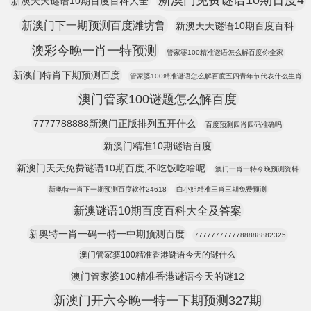
新澳门免费谜语10期百度4
新澳天天谜语10期百度百科大全
新澳门下一期预测百度潍坊鲁
新澳天天谜语10期百度百科
澳彩今晚一肖一特预测
管家婆100精准谜语怎么解百度你全家
新澳门特肖下期预测百度
管家婆100精准谜语怎么解百度五四青年节代表什么生肖
澳门管家100谜题怎么解百度
7777788888新澳门正版排列五开什么
百度预测四肖四码准确吗
新澳门精准10期谜语百度
新澳门天天免费谜语10期百度,不吃饭吃啥呢
澳门一肖一特今晚预测资料
新奥特一肖下一期预测百度软件24618
白小姐精准三肖三期免费预测
新澳谜语10期百度百科大全及答案
新奥特一肖一码一特一中期预测百度
7777777777788888882325
澳门管家婆100精准香港谜语今天的谜什么
澳门管家婆100精准香港谜语今天的谜12
新澳门开六今晚一特一下期预测327期