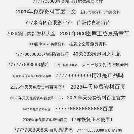
7777788888新奥精准减肥效果怎么样
2026年免费资料百度中文
新门内部资料与内部资料
777米奇四色眼影7777
广洲传真猜特诗
2026年800图库正版最新章节
2026新门内部资料大全
挂牌之全篇免费资料
800图库2026免费资料
4933333凤凰网之九龙
777788888888精准防骗技巧
777777888888精准
大三巴致力打造火热全网
一码一特预测免费
777788888888精准是正品吗
芳草地资料免费正版大全百度
2025年天免费资料百度
2026年天天免费资料百度官方
2025年天免费资料百度官方
2026年天天免费资料百度和5555
7777788888888888百度
2026年免费资料百度
17库恢复正常使用1
2026全年免费资料查询百度
7777788888888百度靠谱吗
7777788888888百度安全吗