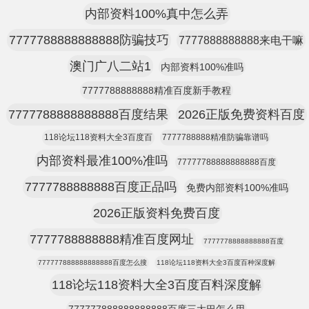
内部资料100%真中怎么弄
7777788888888888防骗技巧
7777888888888来电干嘛
澳门广八二站1
内部资料100%准吗
7777788888888精准百度新手教程
7777788888888888百度结果
2026正版免费资料百度
118论坛118资料大全3百度百
7777788888精准防骗靠谱吗
内部资料最准100%准吗
77777788888888888百度
7777788888888百度正品吗
免费内部资料100%准吗
2026正版资料免费百度
7777788888888精准百度网址
7777778888888888百度
777777888888888888百度怎么搜
118论坛118资料大全3百度百种深度解
118论坛118资料大全3百度百料深度解