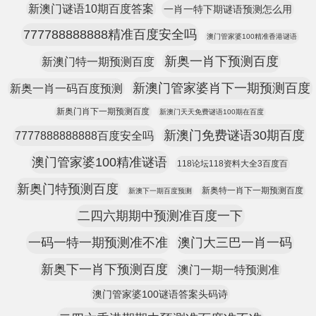
新澳门谜语10期百度答案
一肖一特下期谜语预测怎么用
777788888888精准百度安全吗
澳门管家婆100精准香港谜语
新奥一肖下预测百度
新澳门特一期预测百度
新澳门管家婆肖下一期预测百度
新奥一肖一码百度预测
新奥门肖下一期预测百度
新澳门天天免费谜语100期在百度
新澳门免费谜语30期百度
7777888888888百度安全吗
澳门管家婆100精准谜语
118论坛118资料大全3百度百
新奥门特预测百度
新奥特一肖下一期预测百度
新澳下一期百度预测
二四六期期中预测准百度一下
一码一特一期预测准不准
澳门大三巴一肖一码
新奥下一肖下预测百度
澳门一期一特预测准
澳门管家婆100谜语答案头码诗