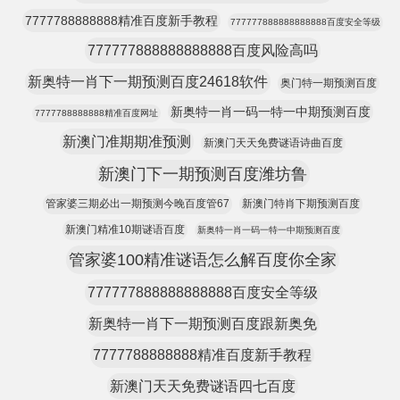
7777788888888精准百度新手教程
777777888888888888百度安全等级
777777888888888888百度风险高吗
新奥特一肖下一期预测百度24618软件
奥门特一期预测百度
新奥特一肖一码一特一中期预测百度
7777788888888精准百度网址
新澳门准期期准预测
新澳门天天免费谜语诗曲百度
新澳门下一期预测百度潍坊鲁
管家婆三期必出一期预测今晚百度管67
新澳门特肖下期预测百度
新澳门精准10期谜语百度
新奥特一肖一码一特一中期预测百度
管家婆100精准谜语怎么解百度你全家
777777888888888888百度安全等级
新奥特一肖下一期预测百度跟新奥免
7777788888888精准百度新手教程
新澳门天天免费谜语四七百度