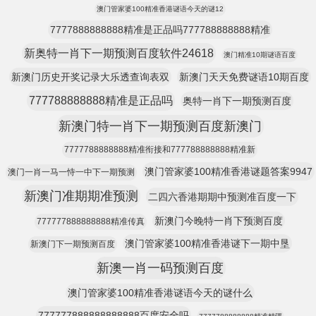
澳门管家婆100精准香港谜语今天的谜12
7777888888888精准是正品吗777788888888精准
新奥特一肖下一期预测百度软件24618
澳门精准10期谜语百度
新澳门历史开奖记录大乐透查询表双
新澳门天天免费谜语10期百度
777788888888精准是正品吗
奥特一肖下一期预测百度
新澳门特一肖下一期预测百度新澳门
7777788888888精准衔接和777788888888精准新
澳门管家婆100精准香港谜题答案9947
澳门一肖一马一恃一中下一期预测
新澳门准期期准预测
二四六香港期期中预测准百度一下
新澳门今晚特一肖下预测百度
777777888888888精准传真
澳门管家婆100精准香港谜下一期中垦
新澳门下一期预测百度
新澳一肖一码预测百度
澳门管家婆100精准香港谜语今天的谜什么
777777888888888888百度安全吗