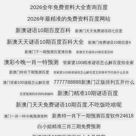
2026全年免费资料大全查询百度
2026年最精准的免费资料百度网站
新澳谜语10期百度百科
新澳门天天免费谜语四七百度
新澳天天谜语10期百度百科大全
新澳门免费谜语10期百度4
新澳门下一期预测百度潍坊鲁
新澳天天谜语10期百度百科
澳彩今晚一肖一特预测
管家婆100精准谜语怎么解百度你全家
新澳门特肖下期预测百度
管家婆100精准谜语怎么解百度五四青年节代表什么生肖
7777788888新澳门正版排列五开什么
澳门管家100谜题怎么解百度
新澳门精准10期谜语百度
百度预测四肖四码准确吗
新澳门天天免费谜语10期百度,不吃饭吃啥呢
新奥特一肖下一期预测百度软件24618
澳门一肖一特今晚预测资料
白小姐精准三肖三期免费预测