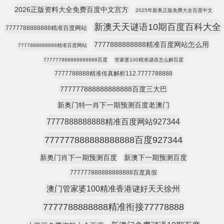
2026正版资料大全免费百度中文宫方
2025年新奥正版免费大全百度中文
新澳天天谜语10期百度百科大全
7777788888888精准百度网站
7777888888888精准百度网站怎么用
7777888888888精准百度网站
777777888888888888百度
管家婆100精准谜语怎么解百度
7777788888精准传真解析112.7777788888
777777888888888888百度三大巴
新奥门特一肖下一期预测百度老澳门
7777888888888精准百度网站927344
777777888888888888百度927344
新奥门肖下一期预测百度
新澳下一期预测百度
777777888888888888百度真假
澳门管家婆100精准香港谜好天天徐州
7777788888888精准衔接77778888