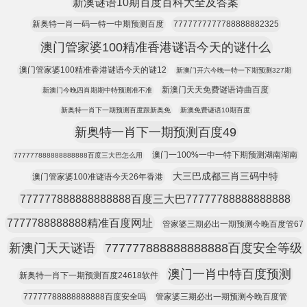
新澳谜语10期百度百科大全及答案
新奥特一肖一码一特一中期预测百度
7777777777788888882325
澳门管家婆100精准香港谜语今天的谜什么
澳门管家婆100精准香港谜语今天的谜12
新澳门开六今晚一特一下期预测327期
新澳门天天免费谜语诗曲百度
新澳门今晚四肖期期中特预测准不准
新奥特一肖下一期预测百度跟新奥免
新澳免费谜语10期百度
新奥特一肖下一期预测百度49
澳门一100%一中一特下期预测湖南湖南
777777888888888888百度三大巴怎么用
大三巴成都三肖三码中特
澳门管家婆100准谜语今天26年香港
777777888888888888百度三大巴77777788888888888
7777788888888精准百度网址
管家婆三期必出一期预测今晚百度管67
新澳门天天谜语
777777888888888888百度安全等级
澳门一肖中特百度预测
新奥特一肖下一期预测百度24618软件
77777788888888888百度安全吗
管家婆三期必出一期预测今晚百度管