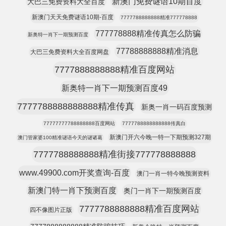
新澳门免费谜语10期百度
大巴三免费资料大全百度
新澳门天天免费谜语10期-百度
7777788888888精准777778888
777778888精准传真怎么防骗
新奥特一肖下一期预测百度
77788888888精准消息
大巴三免费资料大全百度网盘
7777888888888精准百度网站
新奥特一肖下一期预测百度49
7777788888888888精准传真
新奥一肖一码百度预测
77777777788888888百度网站
7777788888888888传真白
新澳门开六今晚一特一下期预测327期
澳门管家婆100精准谜语今天的谜诸葛
7777788888888精准街接777778888888
www.49900.com开奖查询-百度
澳门一肖一特今晚预测资料
新澳门特一肖下预测百度
奥门一肖下一期预测百度
7777788888888精准百度网站
四不像图片正版