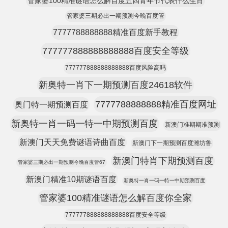
管家婆100精准谜语怎么解百度五四青年节代表什么生肖
管家婆三期必出一期预测今晚百度管
7777788888888精准百度新手教程
777777888888888888百度安全等级
777777888888888888百度风险高吗
新奥特一肖下一期预测百度24618软件
7777788888888精准百度网址
奥门特一期预测百度
新奥特一肖一码一特一中期预测百度
新澳门准期期准预测
新澳门天天免费谜语诗曲百度
新澳门下一期预测百度潍坊鲁
新澳门特肖下期预测百度
管家婆三期必出一期预测今晚百度管67
新澳门精准10期谜语百度
新奥特一肖一码一特一中期预测百度
管家婆100精准谜语怎么解百度你全家
777777888888888888百度安全等级