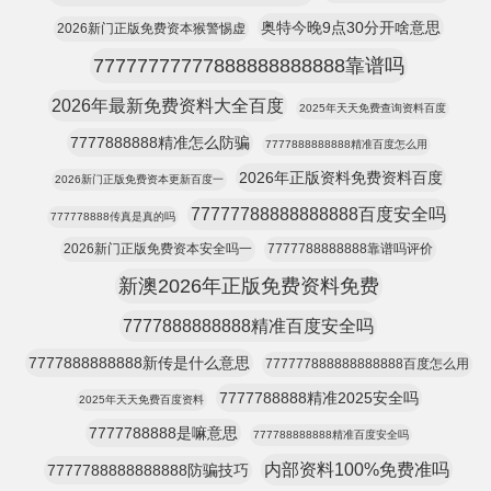
奥特今晚9点30分开啥意思
2026新门正版免费资本猴警惕虚
77777777777888888888888靠谱吗
2026年最新免费资料大全百度
2025年天天免费查询资料百度
7777888888精准怎么防骗
7777888888888精准百度怎么用
2026年正版资料免费资料百度
2026新门正版免费资本更新百度一
77777788888888888百度安全吗
777778888传真是真的吗
2026新门正版免费资本安全吗一
7777788888888靠谱吗评价
新澳2026年正版免费资料免费
7777888888888精准百度安全吗
7777888888888新传是什么意思
777777888888888888百度怎么用
7777788888精准2025安全吗
2025年天天免费百度资料
7777788888是嘛意思
777788888888精准百度安全吗
内部资料100%免费准吗
7777788888888888防骗技巧