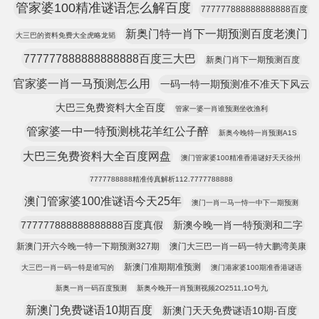
管家婆100精准谜语怎么解百度
777777888888888888百度
新奥门特一肖下一期预测百度老澳门
大三巴的资料免费大全虎略龙韬
777777888888888888百度三大巴
新奥门肖下一期预测百度
官家婆一肖一马预测怎么用
一码一特一期预测准不准天下风云
大巴三免费资料大全百度
管家一婆一肖谁预测坐收渔利
管家婆一中一特预测桃花羊红公子醉
新奥今晚特一肖预测A1S
大巴三免费资料大全百度网盘
澳门管家婆100精准香港谜好天天徐州
7777788888精准传真解析112.7777788888
澳门管家婆100准谜语今天25年
澳门一肖一马一恃一中下一期预测
777777888888888888百度真假
新澳今晚一肖一特预测和二字
新澳门开六今晚一特一下期预测327期
澳门大三巴一肖一码一特大鹏湾美康
新澳门准期期准预测
大三巴一肖一码一特是谁写的
澳门港家婆100期准香港谜语
新奥一肖一码百度预测
新奥今晚开一肖预测视频2O2511,1O号九
新澳门免费谜语10期百度
新澳门天天免费谜语10期-百度