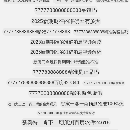
新澳门天天免费谜语10期百度
一码一特一期预测准不准
新奥今晚特一肖预测百度
7777788888888888靠谱吗
2025新期期准的准确率有多大
7777788888888精准777778888
7777888888888精准防骗技巧
2025新期期准的准确消息视频解读
2025新期期准的准确消息视频解析
新澳门今晚四肖期期中特预测准不准
777788888888精准是正品吗
777777888888888888百度927344
77777777788888888百度网站
77778888888888精准,避免虚假
管家一婆一肖预测预准100%免
澳门大三巴一肖二码的坐井观天
7777888888888精准的来源和历史背景探讨
新奥特一肖下一期预测百度软件24618