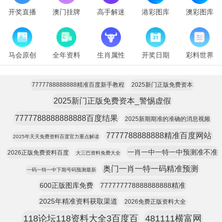
开奖直播
澳门挂牌
高手解迷
港彩图库
澳彩图库
马会原创
全年资料
生肖属性
开奖日期
彩料世界
7777788888888精准百度新手教程
2025新门正版免费资本
2025新门正版免费资本_警惕虚假
7777788888888888百度结果
2025新期期准的准确的消息视频
7777788888888精准百度网站
2025年天天免费资料百度官力重点解读
一肖一中一特一中预测准不准
2026正版免费资料百度
大三巴资料免费大全
奥门一肖一特一码精准预测
一码一特一中下期号码预测最新
600正版图库免费
777777778888888888精准
2025年精准资料获取渠道
2026免费正版资料大全
118论坛118资料大全3百度百
481111横富网