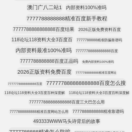
澳门广八二站1
内部资料100%准吗
7777788888888精准百度新手教程
7777788888888888百度结果
2026正版免费资料百度
118论坛118资料大全3百度百
7777788888精准防骗靠谱吗
内部资料最准100%准吗
77777788888888888百度
7777788888888百度正品吗
免费内部资料100%准吗
2026正版资料免费百度
7777788888888精准百度网址
777777888888888888百度怎么搜
7777778888888888百度
118论坛118资料大全3百度百种深度解
118论坛118资料大全3百度百料深度解
777777888888888888百度三大巴怎么用
7777888888888精准靠谱吗
7777888888888精准百度网站怎么用
493333WWW马头诗背后的故事