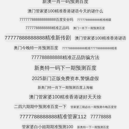
新澳一肖一码预测百度
澳门管家婆100精准香港谜语今天的谜什么
777777888888888888百度安全吗
7777788888888精准精疆
7777788888888精准正品吗
澳门一肖下一期预测百度
77777888888888精准新传剧
澳门管家婆100精准香港谜语
奥门今晚特一肖预测百度
7777888888888精准777788888888精准
777788888888精准正品防骗方法
新奥特一码下一期预测百度
2025新门正版免费资本,警惕虚假
新奥门特一肖下一期预测百度上海敏
澳门管家婆100精准香港谜好天天徐
二四六期期中预测准百度一下
管家婆三期必出一期预测今晚百度管
7777788888888精准管家112
77778888
管家婆白小姐期期准预测100
新奥特一下一期预测百度