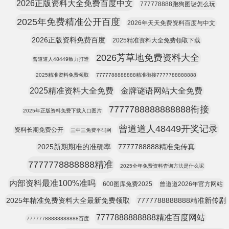
2026正版资料大全免费百度中文
777778888跑狗图谜怎么玩
2025年免费精准公开百度
2026年天天免费资料百度与中文
2026正版资料免费百度
2025精准资料大全免费领取下载
2026芳草地免费资料大全
曾道道人48449致力打造
2025精准资料免费领取
7777788888888精准街接7777788888888
2025精准资料大全免费
金牌谜语网站大全免费
7777788888888888衔接
2025年正版资料免费下载入口图片
曾道道人48449开奖记录
资料长期免费公开
三中三免费平码网
2025新期期准的准确率
7777788888精准免传真
7777778888888精准
2025全年免费资料杳询方法是什么呢
内部资料最准100%准吗
600图库兔费2025
曾道道2026年官方网站
2025年精准免费资料大全最新免费领取
7777788888888精准新传剧
7777888888888精准百度网站
77777788888888888百度