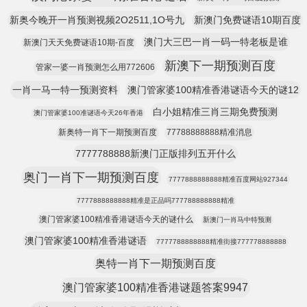
新奥今晚开一肖预测视频2O2511,1O号九
新澳门免费谜语10期百度
澳门大三巴一肖一码一特老板是谁
新澳门天天免费谜语10期-百度
新澳下一期预测百度
管家一婆一肖预测怎么用772606
一肖一马一特一预测资料
澳门管家婆100精准香港谜语今天的谜12
白小姐精准三肖三期免费预测
澳门管家婆100准谜语今天26年香港
新奥特一肖下一期预测百度
77788888888精准消息
7777788888新澳门正版排列五开什么
奥门一肖下一期预测百度
7777888888888精准百度网站927344
7777888888888精准是正品吗777788888888精准
澳门管家婆100精准香港谜语今天的谜什么
新澳门一肖马中特预测
澳门管家婆100精准香港谜语
7777788888888精准街接777778888888
奥特一肖下一期预测百度
澳门管家婆100精准香港谜题答案9947