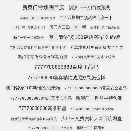
新奥门特预测百度
新澳下一期百度预测
二四六期期中预测准百度一下
新奥特一肖下一期预测百度
澳门大三巴一肖一码
一码一特一期预测准不准
新奥下一肖下预测百度
澳门管家婆100谜语答案头码诗
澳门一期一特预测准
芳草地资料免费正版大全百度
二四六香港期期中预测准百度准不准
澳门青青免费谜语20期百度
2026新奥天天开好彩大乐透
7777788888888百度正品吗
7777788888新奥精准减肥效果怎么样
澳门管家100期谁预测最准
7777788888888888百度安全密码
新澳门一肖马中特预测
77777888888888精准百度安全吗
77778888888新准新疆
7777888888888精准百度安全吗
大巴三免费资料大全百度网盘
新澳门天天免费谜语10期百度
澳彩十二生肖预测
7777788888王中王中王特色亮点