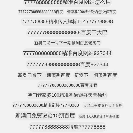
7777888888888精准百度网站怎么用
777777888888888888百度
管家婆100精准谜语怎么解百度
7777788888精准传真解析112.7777788888
777777888888888888百度三大巴
新奥门特一肖下一期预测百度老澳门
7777888888888精准百度网站927344
777777888888888888百度927344
新奥门肖下一期预测百度
新澳下一期预测百度
777777888888888888百度真假
澳门管家婆100精准香港谜好天天徐州
7777788888888精准衔接77778888
大巴三免费资料大全百度
新澳门免费谜语10期百度
新澳门天天免费谜语10期-百度
7777788888888精准777778888