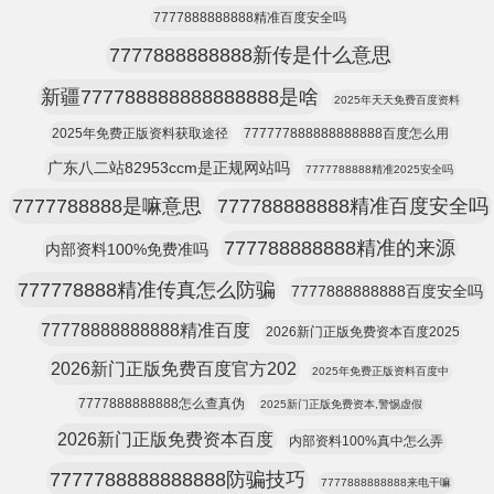
7777888888888精准百度安全吗
7777888888888新传是什么意思
新疆777788888888888888是啥
2025年天天免费百度资料
2025年免费正版资料获取途径
777777888888888888百度怎么用
广东八二站82953ccm是正规网站吗
7777788888精准2025安全吗
7777788888是嘛意思
777788888888精准百度安全吗
777788888888精准的来源
内部资料100%免费准吗
777778888精准传真怎么防骗
7777888888888百度安全吗
77778888888888精准百度
2026新门正版免费资本百度2025
2026新门正版免费百度官方202
2025年免费正版资料百度中
7777888888888怎么查真伪
2025新门正版免费资本,警惕虚假
2026新门正版免费资本百度
内部资料100%真中怎么弄
7777788888888888防骗技巧
7777888888888来电干嘛