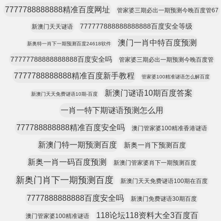
7777788888888精准百度网址
管家婆三期必出一期预测今晚百度管67
777777888888888888百度安全等级
新澳门天天谜语
澳门一肖中特百度预测
新奥特一肖下一期预测百度24618软件
77777788888888888百度安全吗
管家婆三期必出一期预测今晚百度管
7777788888888精准百度新手教程
管家婆100精准谜语怎么解百度
新澳门谜语10期百度答案
新澳门天天免费谜语10期-百度
一肖一特下期谜语预测怎么用
777788888888精准百度安全吗
澳门管家婆100精准香港谜语
新澳门特一期预测百度
新奥一肖下预测百度
新奥一肖一码百度预测
新澳门管家婆肖下一期预测百度
新奥门肖下一期预测百度
新澳门天天免费谜语100期在百度
7777888888888百度安全吗
新澳门免费谜语30期百度
118论坛118资料大全3百度百
澳门管家婆100精准谜语