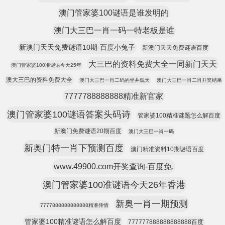
澳门管家婆100谜语是谁发明的
澳门大三巴一肖一码一特老板是谁
新澳门天天免费谜语10期-百度小兔子
新澳门天天免费谜语百度
大三巴的资料免费大全一同新门天天
澳门管家婆100准谜语今天25年
澳大三巴的资料免费大全
澳门大三巴一肖二码的坐井观天
澳门大三巴一肖二肖开奖结果
7777788888888精准新官家
澳门管家婆100谜语答案头码诗
管家婆100精准谜题怎么解百度
新澳门免费谜语20期百度
澳门大三巴一肖一码
新奥门特一肖下预测百度
澳门精准资料10期谜语百度
www.49900.com开奖查询-百度免.
澳门管家婆100准谜语今天26年香港
新奥一肖一期预测
7777888888888888精准传情
管家婆100精准谜语怎么解百度
777777888888888888百度