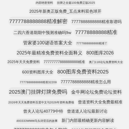
内部绝密资料
挂牌之全篇100免费正版2025
2025年新奥正版免费_五点来料双色球开
7777788888888精准解密
7777888888888精准靠谱吗
77778888888精准
二四六香港期期中预测准确吗9w
管家婆100谜语答案大全
7777888888888精准丫
2025年最精准免费资料全面释义
800图库2026
2025年天天免费资料
77777777888888888精准
奥门118论坛免费资料大全
800图库免费资料2025
600资料图库大全
7777788888888精准怎么用
7777888888888精准32209
2025澳门挂牌灯牌免费吗
金牛网论坛免费论坛资料
曾道资料大全免费最精准
2026年天天免费资料百度中文与2026年资料免费领
曾夫人论坛40779中特
曾道道人论坛最新讨论
新门内部最精确更新内容解读
493333WWW马头诗背后的故事