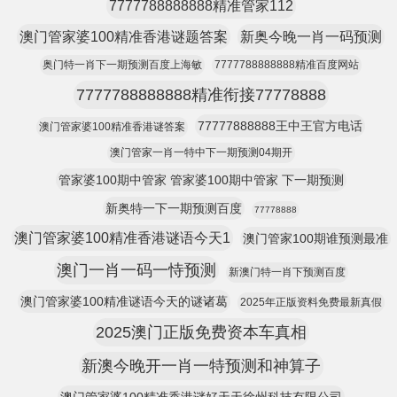
7777788888888精准管家112
澳门管家婆100精准香港谜题答案
新奥今晚一肖一码预测
奥门特一肖下一期预测百度上海敏
7777788888888精准百度网站
7777788888888精准衔接77778888
77777888888王中王官方电话
澳门管家婆100精准香港谜答案
澳门管家一肖一特中下一期预测04期开
管家婆100期中管家 管家婆100期中管家 下一期预测
新奥特一下一期预测百度
77778888
澳门管家婆100精准香港谜语今天1
澳门管家100期谁预测最准
澳门一肖一码一恃预测
新澳门特一肖下预测百度
澳门管家婆100精准谜语今天的谜诸葛
2025年正版资料免费最新真假
2025澳门正版免费资本车真相
新澳今晚开一肖一特预测和神算子