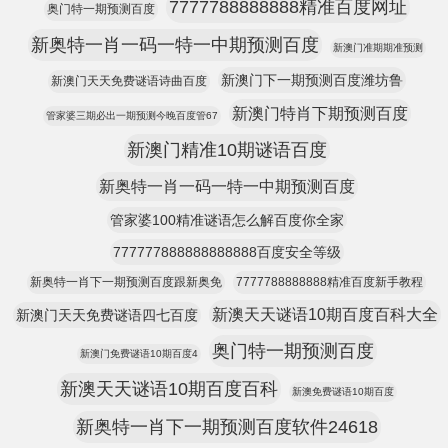
7777788888888精准百度网址
奥门特一期预测百度
新奥特一肖一码一特一中期预测百度
新澳门准期期准预测
新澳门下一期预测百度潍坊鲁
新澳门天天免费谜语诗曲百度
新澳门特肖下期预测百度
管家婆三期必出一期预测今晚百度管67
新澳门精准10期谜语百度
新奥特一肖一码一特一中期预测百度
管家婆100精准谜语怎么解百度你全家
777777888888888888百度安全等级
新奥特一肖下一期预测百度跟新奥免
7777788888888精准百度新手教程
新澳天天谜语10期百度百科大全
新澳门天天免费谜语四七百度
奥门特一期预测百度
新澳门免费谜语10期百度4
新澳天天谜语10期百度百科
新澳免费谜语10期百度
新奥特一肖下一期预测百度软件24618