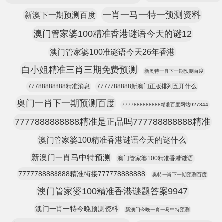
一肖一马一特一预测资料
新澳下一期预测百度
澳门管家婆100精准香港谜语今天的谜12
澳门管家婆100准谜语今天26年香港
白小姐精准三肖三期免费预测
新奥特一肖下一期预测百度
77788888888精准消息
7777788888新澳门正版排列五开什么
奥门一肖下一期预测百度
7777888888888精准百度网站927344
7777888888888精准是正品吗777788888888精准
澳门管家婆100精准香港谜语今天的谜什么
新澳门一肖马中特预测
澳门管家婆100精准香港谜语
7777788888888精准街接777778888888
奥特一肖下一期预测百度
澳门管家婆100精准香港谜题答案9947
澳门一肖一特今晚预测资料
新澳门今晚一肖一马中特预测