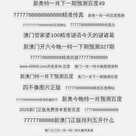
新奥特一肖下一期预测百度49
7777788888888888精准传真
新奥一肖一码百度预测
7777788888888888传真白
77777777788888888百度网站
澳门管家婆100精准谜语今天的谜诸葛
新澳门开六今晚一特一下期预测327期
7777788888888精准街接777778888888
www.49900.com开奖查询-百度
澳门一肖一特今晚预测资料
新澳门特一肖下预测百度
奥门一肖下一期预测百度
四不像图片正版
7777788888888精准百度网站
新奥今晚特一肖预测百度
7777888888888精准防骗技巧
2026新门正版免费资本更新百度
7777888888888888
7777788888新澳门正版排列五开什么
澳门大三巴一肖一码一特大鹏湾美康