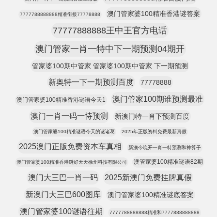
澳门管家婆100精准香港谜答案
7777788888888精准衔接77778888
77777888888王中王官方电话
澳门管家一肖一特中下一期预测04期开
管家婆100期中管家 管家婆100期中管家 下一期预测
新奥特一下一期预测百度
77778888
澳门管家100期谁预测最准
澳门管家婆100精准香港谜语今天1
澳门一肖一码一恃预测
新澳门特一肖下预测百度
澳门管家婆100精准谜语今天的谜诸葛
2025年正版资料免费最新真假
2025澳门正版免费资本车真相
新澳今晚开一肖一特预测和神算子
澳管家婆100精准谜语82期
澳门管家婆100精准香港谜好天天徐州科技有限公司
澳门大三巴一肖一码
2025新澳门免费挂牌真假
新澳门大三巴600图库
澳门管家婆100精准谜底答案
澳门管家婆100谜语往期
7777788888888精准和7777888888888