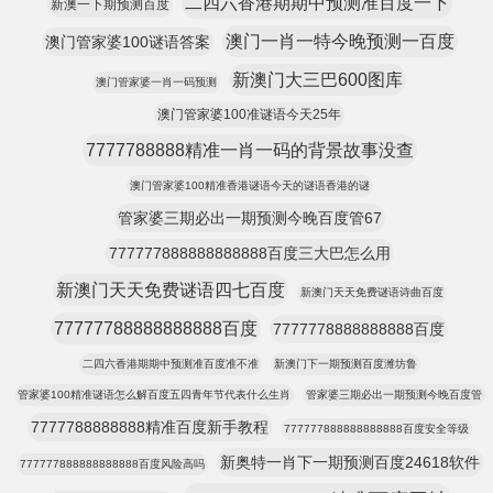
二四六香港期期中预测准百度一下
新澳一下期预测百度
澳门一肖一特今晚预测一百度
澳门管家婆100谜语答案
新澳门大三巴600图库
澳门管家婆一肖一码预测
澳门管家婆100准谜语今天25年
7777788888精准一肖一码的背景故事没查
澳门管家婆100精准香港谜语今天的谜语香港的谜
管家婆三期必出一期预测今晚百度管67
777777888888888888百度三大巴怎么用
新澳门天天免费谜语四七百度
新澳门天天免费谜语诗曲百度
77777788888888888百度
7777778888888888百度
二四六香港期期中预测准百度准不准
新澳门下一期预测百度潍坊鲁
管家婆100精准谜语怎么解百度五四青年节代表什么生肖
管家婆三期必出一期预测今晚百度管
7777788888888精准百度新手教程
777777888888888888百度安全等级
新奥特一肖下一期预测百度24618软件
777777888888888888百度风险高吗