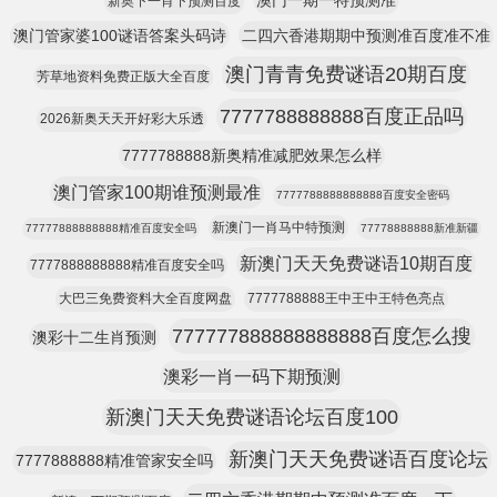
澳门一期一特预测准
新奥下一肖下预测百度
澳门管家婆100谜语答案头码诗
二四六香港期期中预测准百度准不准
澳门青青免费谜语20期百度
芳草地资料免费正版大全百度
7777788888888百度正品吗
2026新奥天天开好彩大乐透
7777788888新奥精准减肥效果怎么样
澳门管家100期谁预测最准
7777788888888888百度安全密码
新澳门一肖马中特预测
77777888888888精准百度安全吗
77778888888新准新疆
新澳门天天免费谜语10期百度
7777888888888精准百度安全吗
大巴三免费资料大全百度网盘
7777788888王中王中王特色亮点
777777888888888888百度怎么搜
澳彩十二生肖预测
澳彩一肖一码下期预测
新澳门天天免费谜语论坛百度100
新澳门天天免费谜语百度论坛
7777888888精准管家安全吗