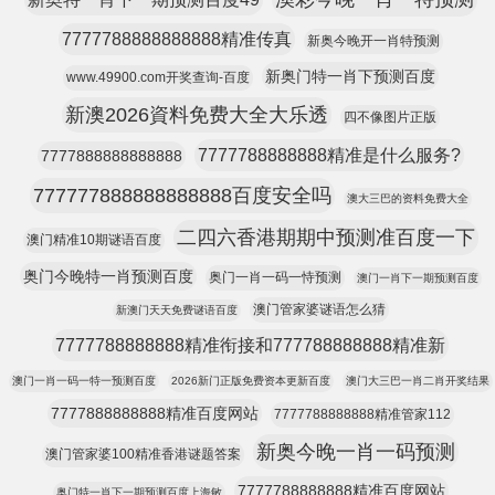
7777788888888888精准传真
新奥今晚开一肖特预测
新奥门特一肖下预测百度
www.49900.com开奖查询-百度
新澳2026資料免费大全大乐透
四不像图片正版
7777788888888精准是什么服务?
7777888888888888
777777888888888888百度安全吗
澳大三巴的资料免费大全
二四六香港期期中预测准百度一下
澳门精准10期谜语百度
奥门今晚特一肖预测百度
奥门一肖一码一恃预测
澳门一肖下一期预测百度
澳门管家婆谜语怎么猜
新澳门天天免费谜语百度
7777788888888精准衔接和777788888888精准新
澳门一肖一码一特一预测百度
2026新门正版免费资本更新百度
澳门大三巴一肖二肖开奖结果
7777888888888精准百度网站
7777788888888精准管家112
新奥今晚一肖一码预测
澳门管家婆100精准香港谜题答案
7777788888888精准百度网站
奥门特一肖下一期预测百度上海敏