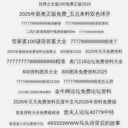
挂牌之全篇100免费正版2025
2025年新奥正版免费_五点来料双色球开
7777788888888精准解密
7777888888888精准靠谱吗
二四六香港期期中预测准确吗9w
77778888888精准
管家婆100谜语答案大全
7777888888888精准丫
2025年天天免费资料
2025年最精准免费资料全面释义
800图库2026
77777777888888888精准
奥门118论坛免费资料大全
600资料图库大全
800图库免费资料2025
7777788888888精准怎么用
7777888888888精准32209
金牛网论坛免费论坛资料
2025澳门挂牌灯牌免费吗
2026年天天免费资料百度中文与2026年资料免费领
曾夫人论坛40779中特
曾道资料大全免费最精准
493333WWW马头诗背后的故事
曾道道人论坛最新讨论