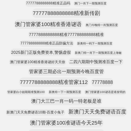
7777788888888精准正品吗
澳门一肖下一期预测百度
77777888888888精准新传剧
澳门管家婆100精准香港谜语
奥门今晚特一肖预测百度
7777888888888精准777788888888精准
777788888888精准正品防骗方法
新奥特一码下一期预测百度
2025新门正版免费资本,警惕虚假
新奥门特一肖下一期预测百度上海敏
二四六期期中预测准百度一下
澳门管家婆100精准香港谜好天天徐
管家婆三期必出一期预测今晚百度管
7777788888888精准管家112
77778888
管家婆白小姐期期准预测100
新奥特一下一期预测百度
澳门管家婆100谜语是谁发明的
澳门大三巴一肖一码一特老板是谁
新澳门天天免费谜语百度
新澳门天天免费谜语10期-百度小兔子
澳门管家婆100准谜语今天25年