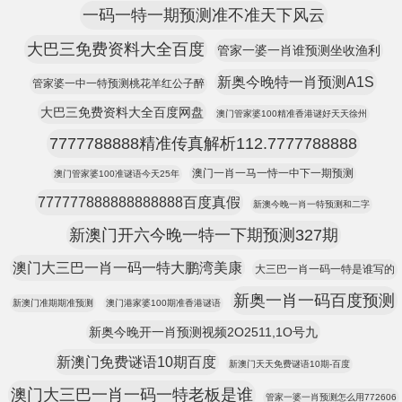
一码一特一期预测准不准天下风云
大巴三免费资料大全百度
管家一婆一肖谁预测坐收渔利
新奥今晚特一肖预测A1S
管家婆一中一特预测桃花羊红公子醉
大巴三免费资料大全百度网盘
澳门管家婆100精准香港谜好天天徐州
7777788888精准传真解析112.7777788888
澳门一肖一马一恃一中下一期预测
澳门管家婆100准谜语今天25年
777777888888888888百度真假
新澳今晚一肖一特预测和二字
新澳门开六今晚一特一下期预测327期
澳门大三巴一肖一码一特大鹏湾美康
大三巴一肖一码一特是谁写的
新奥一肖一码百度预测
新澳门准期期准预测
澳门港家婆100期准香港谜语
新奥今晚开一肖预测视频2O2511,1O号九
新澳门免费谜语10期百度
新澳门天天免费谜语10期-百度
澳门大三巴一肖一码一特老板是谁
管家一婆一肖预测怎么用772606