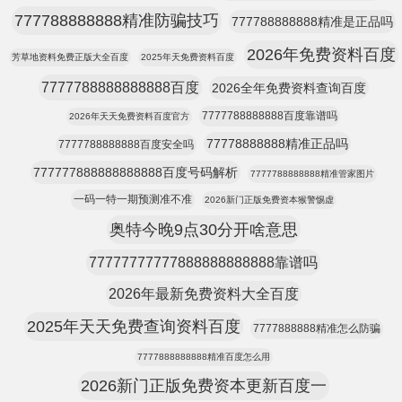
777788888888精准防骗技巧
777788888888精准是正品吗
2026年免费资料百度
芳草地资料免费正版大全百度
2025年天免费资料百度
7777788888888888百度
2026全年免费资料查询百度
7777788888888百度靠谱吗
2026年天天免费资料百度官方
77778888888精准正品吗
7777788888888百度安全吗
777777888888888888百度号码解析
7777788888888精准管家图片
一码一特一期预测准不准
2026新门正版免费资本猴警惕虚
奥特今晚9点30分开啥意思
77777777777888888888888靠谱吗
2026年最新免费资料大全百度
2025年天天免费查询资料百度
7777888888精准怎么防骗
7777888888888精准百度怎么用
2026新门正版免费资本更新百度一