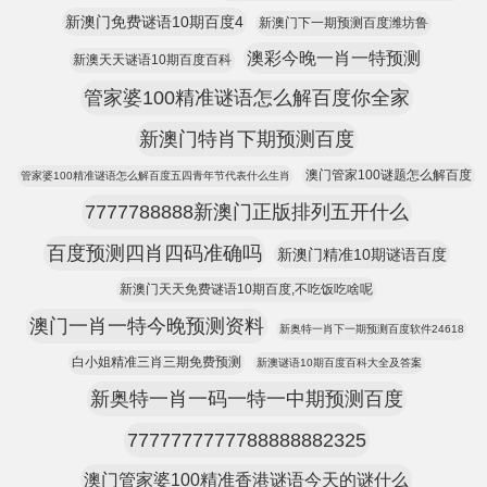
新澳门免费谜语10期百度4
新澳门下一期预测百度潍坊鲁
澳彩今晚一肖一特预测
新澳天天谜语10期百度百科
管家婆100精准谜语怎么解百度你全家
新澳门特肖下期预测百度
澳门管家100谜题怎么解百度
管家婆100精准谜语怎么解百度五四青年节代表什么生肖
7777788888新澳门正版排列五开什么
百度预测四肖四码准确吗
新澳门精准10期谜语百度
新澳门天天免费谜语10期百度,不吃饭吃啥呢
澳门一肖一特今晚预测资料
新奥特一肖下一期预测百度软件24618
白小姐精准三肖三期免费预测
新澳谜语10期百度百科大全及答案
新奥特一肖一码一特一中期预测百度
7777777777788888882325
澳门管家婆100精准香港谜语今天的谜什么