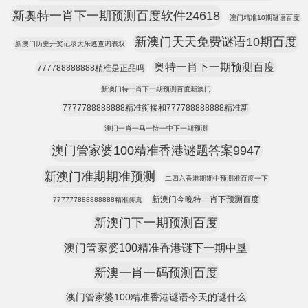
新奥特一肖下一期预测百度软件24618
澳门精准10期谜语百度
新澳门天天免费谜语10期百度
新澳门历史开奖记录大乐透查询表双
奥特一肖下一期预测百度
777788888888精准是正品吗
新澳门特一肖下一期预测百度新澳门
7777788888888精准衔接和777788888888精准新
澳门一肖一马一恃一中下一期预测
澳门管家婆100精准香港谜题答案9947
新澳门准期期准预测
二四六香港期期中预测准百度一下
新澳门今晚特一肖下预测百度
777777888888888精准传真
新澳门下一期预测百度
澳门管家婆100精准香港谜下一期中垦
新澳一肖一码预测百度
澳门管家婆100精准香港谜语今天的谜什么