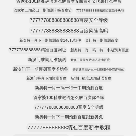
管家婆100精准谜语怎么解百度五四青年节代表什么生肖
管家婆三期必出一期预测今晚百度管
7777788888888精准百度新手教程
777777888888888888百度安全等级
777777888888888888百度风险高吗
新奥特一肖下一期预测百度24618软件
奥门特一期预测百度
7777788888888精准百度网址
新奥特一肖一码一特一中期预测百度
新澳门准期期准预测
新澳门天天免费谜语诗曲百度
新澳门下一期预测百度潍坊鲁
管家婆三期必出一期预测今晚百度管67
新澳门特肖下期预测百度
新澳门精准10期谜语百度
新奥特一肖一码一特一中期预测百度
管家婆100精准谜语怎么解百度你全家
777777888888888888百度安全等级
新奥特一肖下一期预测百度跟新奥免
7777788888888精准百度新手教程