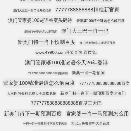
7777788888888精准新官家
澳门大三巴一肖二肖开奖结果
澳门管家婆100谜语答案头码诗
管家婆100精准谜题怎么解百度
澳门大三巴一肖一码
新澳门免费谜语20期百度
新奥门特一肖下预测百度
澳门精准资料10期谜语百度
www.49900.com开奖查询-百度免.
澳门管家婆100准谜语今天26年香港
新奥一肖一期预测
7777888888888888精准传情
管家婆100精准谜语怎么解百度
777777888888888888百度
新奥门特一肖下一期预测百度老澳门
大三巴的资料免费大全虎略龙韬
777777888888888888百度三大巴
新奥门肖下一期预测百度
官家婆一肖一马预测怎么用
大巴三免费资料大全百度
一码一特一期预测准不准天下风云