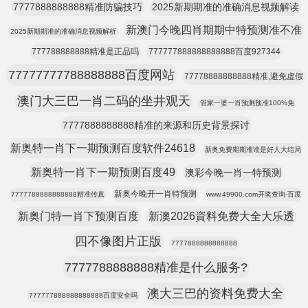
7777888888888精准防骗技巧
2025新期期准的准确消息视频解读
新澳门今晚四肖期期中特预测准不准
2025新期期准的准确消息视频解析
777788888888精准是正品吗
777777888888888888百度927344
77777777788888888百度网站
77778888888888精准,避免虚假
澳门大三巴一肖二码的坐井观天
管家一婆一肖预测预准100%免
7777888888888精准的来源和历史背景探讨
新奥特一肖下一期预测百度软件24618
新奥免费期期准谁是好人大结局
新奥特一肖下一期预测百度49
澳彩今晚一肖一特预测
新奥今晚开一肖特预测
7777788888888888精准传真
www.49900.com开奖查询-百度
新奥门特一肖下预测百度
新澳2026資料免费大全大乐透
四不像图片正版
7777888888888888
7777788888888精准是什么服务?
澳大三巴的资料免费大全
777777888888888888百度安全吗