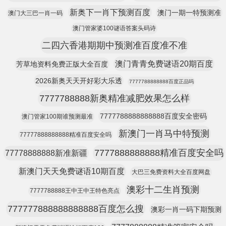
新奥下一肖下预测百度
澳门一期一特预测准
澳门大三巴一肖一码
澳门管家婆100谜语答案头码诗
二四六香港期期中预测准百度准不准
澳门青青免费谜语20期百度
芳草地资料免费正版大全百度
2026新奥天天开好彩大乐透
7777788888888百度正品吗
7777788888新奥精准减肥效果怎么样
7777788888888888百度安全密码
澳门管家100期谁预测最准
新澳门一肖马中特预测
77777888888888精准百度安全吗
7777888888888精准百度安全吗
77778888888新准新疆
新澳门天天免费谜语10期百度
大巴三免费资料大全百度网盘
澳彩十二生肖预测
7777788888王中王中王特色亮点
777777888888888888百度怎么搜
澳彩一肖一码下期预测