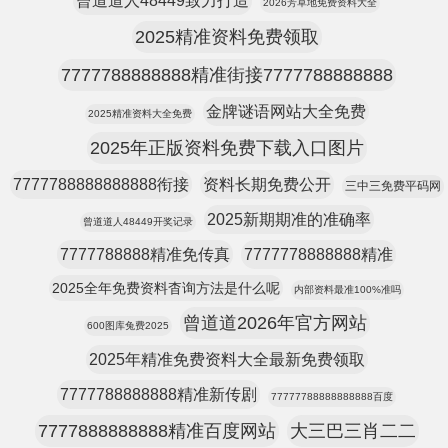
曾道道人48449致力打造
2026芳草地免费资料大全
2025精准资料免费领取
7777788888888精准街接7777788888888
金牌谜语网站大全免费
2025精准资料大全免费
2025年正版资料免费下载入口图片
7777788888888888衔接
资料长期免费公开
三中三免费平码网
2025新期期准的准确率
曾道道人48449开奖记录
7777788888精准免传真
7777778888888精准
2025全年免费资料杳询方法是什么呢
内部资料最准100%准吗
曾道道2026年官方网站
600图库兔费2025
2025年精准免费资料大全最新免费领取
7777788888888精准新传剧
77777788888888888百度
7777888888888精准百度网站
大三巴三肖二二