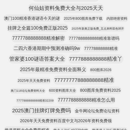
何仙姑资料兔费大全与2025天天
澳门100精准香港谜语今天的谜
2025年800图库免费下载
内部绝密资料
挂牌之全篇100免费正版2025
2025年新奥正版免费_五点来料双色球开
7777788888888精准解密
7777888888888精准靠谱吗
二四六香港期期中预测准确吗9w
77778888888精准
管家婆100谜语答案大全
7777888888888精准丫
2025年最精准免费资料全面释义
800图库2026
77777777888888888精准
2025年天天免费资料
800图库免费资料2025
600资料图库大全
奥门118论坛免费资料大全
7777788888888精准怎么用
7777888888888精准32209
2025澳门挂牌灯牌免费吗
金牛网论坛免费论坛资料
2026年天天免费资料百度中文与2026年资料免费领