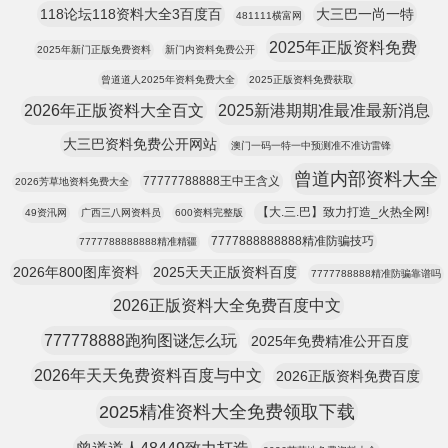
118论坛118资料大全3百度百
大三巴一尚一特
481111横富网
2025年正版资料免费
2025年新门正版免费资料
新门内资料免费公开
曾道道人2025年资料免费大全
2025正版资料免费获取
2026年正版资料大全百文
2025新港期期准最准最新消息
大三巴资料免费公开网站
澳门一码一特一中预测准不准访雷锋
曾道内部资料大全
77777788888王中王含义
2026芳草地资料免费大全
【大.三.巴】致力打造_火热全网!
49资汛网
广西三八网资料员
600资料完整版
7777888888888精准防骗技巧
7777788888888精准精疆
2026年800图库资料
2025天天正版资料百度
7777788888精准防骗靠谱吗
2026正版资料大全免费百度中文
777778888跑狗图谜怎么玩
2025年免费精准公开百度
2026年天天免费资料百度与中文
2026正版资料免费百度
2025精准资料大全免费领取下载