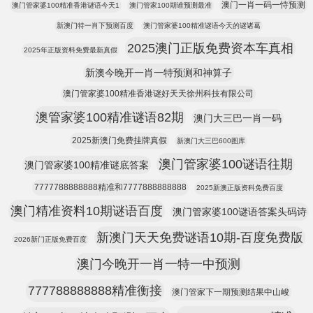
澳门一肖一码一恃预测
澳门管家婆100精准香港谜语今天1
澳门管家100期谁预测最准
新澳门特一肖下预测百度
澳门管家婆100精准谜语今天的谜诸葛
2025澳门正版免费资本车真相
2025年正版资料免费最新真假
新澳今晚开一肖一特预测和神算子
澳门管家婆100精准香港谜好天天徐州科技有限公司
澳管家婆100精准谜语82期
澳门大三巴一肖一码
2025新澳门免费挂牌真假
新澳门大三巴600图库
澳门管家婆100谜语往期
澳门管家婆100精准谜底答案
7777788888888精准和7777888888888
2025新澳正版资科免费百度
澳门精准资料10期谜语百度
澳门管家婆100谜语答案头码诗
新澳门天天免费谜语10期-百度免费版
2026新门正版免费百度
澳门今晚开一肖一特一中预测
777788888888精准衡接
澳门管家下一期预测结果中山峻