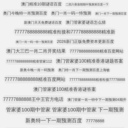
澳门精准10期谜语百度
二四六香港期期中预测准百度一下
奥门今晚特一肖预测百度
奥门一肖一码一恃预测
澳门一肖下一期预测百度
澳门管家婆谜语怎么猜
新澳门天天免费谜语百度
7777788888888精准衔接和777788888888精准新
2026新门正版免费资本更新百度
澳门一肖一码一特一预测百度
澳门大三巴一肖二肖开奖结果
7777888888888精准百度网站
澳门管家婆100精准香港谜题答案
7777788888888精准管家112
新奥今晚一肖一码预测
奥门特一肖下一期预测百度上海敏
7777788888888精准百度网站
7777788888888精准衔接77778888
澳门管家婆100精准香港谜答案
77777888888王中王官方电话
澳门管家一肖一特中下一期预测04期开
管家婆100期中管家 管家婆100期中管家 下一期预测
新奥特一下一期预测百度
77778888