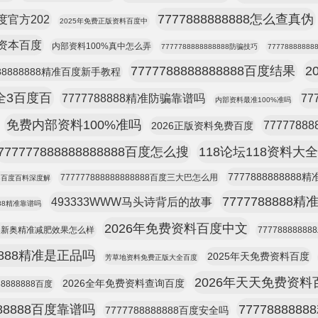
7777888888888怎么查真伪
度官方202
2025年免费正版资料百度中
费资本百度
内部资料100%真中怎么弄
7777788888888888防骗技巧
7777888888
7777788888888888百度结果
2
788888888精准百度新手教程
大全3百度百
7777788888精准防骗靠谱吗
77
内部资料最准100%准吗
免费内部资料100%准吗
777778
2026正版资料免费百度
777777888888888888百度怎么搜
118论坛118资料大
777788888888
777777888888888888百度三大巴怎么用
全3百度百料深度解
7777788888
493333WWW马头诗背后的故事
8888精准靠谱吗
2026年免费资料百度中文
888新奥精准减肥效果怎么样
777788888
88888精准是正品吗
2025年天免费资料百度
芳草地资料免费正版大全百度
2026年天天免费资
2026全年免费资料查询百度
88888888百度
888888百度靠谱吗
77778888
7777788888888百度安全吗