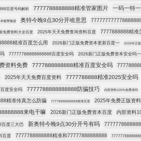
7777788888888精准管家图片
一码一特一
888888百度号码解析
奥特今晚9点30分开啥意思
7777777777788888
资本猴警惕虚
7777888888精
2025年天天免费查询资料百度
最新免费资料大全百度
8888888精准百度怎么用
2026新门正版免费资本更新百度一
2026年正
的吗
77777788888888888百度安全吗
2026新门正版免费资本安全吗一
免费资料免费
7777888888888精准百度安全吗
777788
7777788888精准2025安全吗
2025年天天免费百度资料
用
7777788888888888防骗技巧
精准百度安全吗
内部资料100%免费准吗
8888精准传真怎么防骗
2025年免费正版资
77778888888888精准百度
888888888来电干嘛
2026新门正版免费资本百度
内部资料1
新奥特今晚9点30分开号有吗
7777778888
8888百度三大巴
7777788888888精准和77777888888888
料百度
77777788888