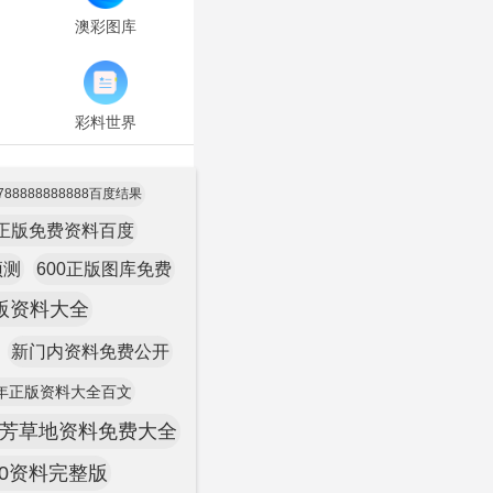
澳彩图库
彩料世界
7788888888888百度结果
6正版免费资料百度
预测
600正版图库免费
正版资料大全
新门内资料免费公开
6年正版资料大全百文
26芳草地资料免费大全
00资料完整版