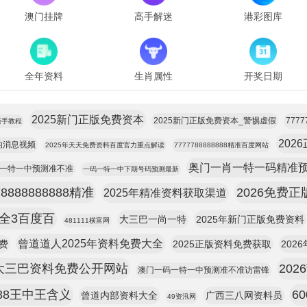
澳门挂牌
高手解迷
港彩图库
全年资料
生肖属性
开奖日期
2025新门正版免费资本
2025新门正版免费资本_警惕虚假
777
度新手教程
202
的消息视频
2025年天天免费资料百度官力重点解读
7777788888888精准百度网站
奥门一肖一特一码精准
一特一中预测准不准
一码一特一中下期号码预测最新
78888888888精准
2026免费
2025年精准资料获取渠道
大全3百度百
大三巴一尚一特
2025年新门正版免费资料
481111横富网
曾道道人2025年资料免费大全
免费
2025正版资料免费获取
202
大三巴资料免费公开网站
20
澳门一码一特一中预测准不准访雷锋
8888王中王含义
6
曾道内部资料大全
广西三八网资料员
49资汛网