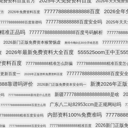
2025年天免费资料百度
天免费资料百度官方
2026年天天免费
7777788888888888百度
2026全
官方
2026年免费资料百度
7777788888888百度安全吗
2025年天
7777788888888百度靠谱吗
888精准正品吗
777777888888888888百度号码解析
7777788
2026新门正版免费资本猴警惕虚
7777777777
奥特今晚9点30分开啥意思
2026年最新免费资料大全百度
555525oom王中王5
度
费资料百度
7777888888精准怎么防骗
7777888888888精准百度
77777788888888888百度安
本更新百度一
2026年正版资料免费资料百度
88888靠谱吗评价
新澳2026年正
2026新门正版免费资本安全吗一
新疆777788888888888888是啥
2
全吗
7777888888888新传是什么意思
广东八二站82953ccm是正规网站吗
7
777777888888888888百度怎么用
内部资料100%免费准吗
777788
77788888888精准百度安全吗
2026新门正版
77778888888888精准百度
么防骗
7777888888888百度安全吗