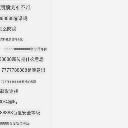
期预测准不准
8888888靠谱吗
准怎么防骗
版资料免费资料百度
7777788888888靠谱吗评价
8888888新传是什么意思
7777788888是嘛意思
777788888888精准的来源
料获取途径
00%准吗
88888888百度安全等级
8888888百度安全等级