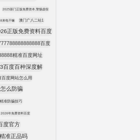
2025新门正版免费资本,警惕虚假
澳门广八二站1
888来电干嘛
026正版免费资料百度
777788888888888百度
8888888精准百度网址
全3百度百种深度解
8精准百度网站怎么用
精准怎么防骗
888精准防骗技巧
2026年免费资料百度
料百度官方
888精准正品吗