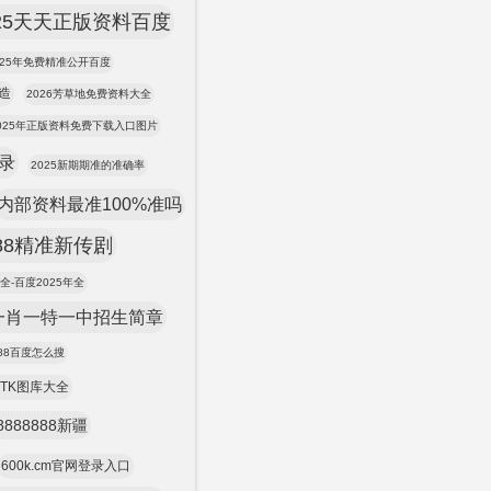
025天天正版资料百度
025年免费精准公开百度
造
2026芳草地免费资料大全
025年正版资料免费下载入口图片
记录
2025新期期准的准确率
内部资料最准100%准吗
8888精准新传剧
全-百度2025年全
一肖一特一中招生简章
8888百度怎么搜
0TK图库大全
88888888新疆
600k.cm官网登录入口