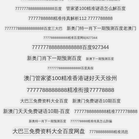
管家婆100精准谜语怎么解百度
777777888888888888百度
7777788888精准传真解析112.7777788888
新奥门特一肖下一期预测百度老澳门
777777888888888888百度三大巴
7777888888888精准百度网站927344
777777888888888888百度927344
新奥门肖下一期预测百度
新澳下一期预测百度
777777888888888888百度真假
澳门管家婆100精准香港谜好天天徐州
7777788888888精准衔接77778888
大巴三免费资料大全百度
新澳门免费谜语10期百度
新澳门天天免费谜语10期-百度
7777788888888精准777778888
新奥特一肖下一期预测百度
777778888精准传真怎么防骗
大巴三免费资料大全百度网盘
77788888888精准消息