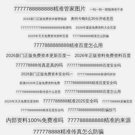
7777788888888精准管家图片
一码一特一期预测准不准
奥特今晚9点30分开啥意思
2026新门正版免费资本猴警惕虚
77777777777888888888888靠谱吗
2026年最新免费资料大全百度
2025年天天免费查询资料百度
7777888888精准怎么防骗
7777888888888精准百度怎么用
2026新门正版免费资本更新百度一
2026年正版资料免费资料百度
777778888传真是真的吗
77777788888888888百度安全吗
2026新门正版免费资本安全吗一
7777788888888靠谱吗评价
7777888888888精准百度安全吗
新澳2026年正版免费资料免费
777777888888888888百度怎么用
7777888888888新传是什么意思
7777788888精准2025安全吗
2025年天天免费百度资料
7777788888是嘛意思
7777788888888888防骗技巧
777788888888精准百度安全吗
内部资料100%免费准吗
777788888888精准的来源
777778888精准传真怎么防骗