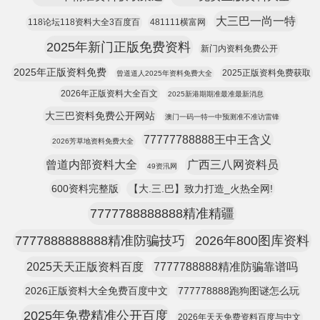
大三巴一尚一特
118论坛118资料大全3百度百
481111横富网
2025年新门正版免费资料
新门内资料免费公开
2025年正版资料免费
2025正版资料免费获取
曾道道人2025年资料免费大全
2026年正版资料大全百文
2025新港期期准最准最新消息
大三巴资料免费公开网站
澳门一码一特一中预测准不准访雷锋
77777788888王中王含义
2026芳草地资料免费大全
曾道内部资料大全
广西三八网资料员
49资汛网
600资料完整版
【大.三.巴】致力打造_火热全网!
7777788888888精准精疆
7777888888888精准防骗技巧
2026年800图库资料
2025天天正版资料百度
7777788888精准防骗靠谱吗
2026正版资料大全免费百度中文
777778888跑狗图谜怎么玩
2025年免费精准公开百度
2026年天天免费资料百度与中文