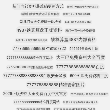
新门内部资料最准确更新方式
新澳门天天精准大全谜语王子
新澳门青青免费谜语答案解析
新澳门天天免费谜语10期
新澳门天天免费谜语论坛图
新澳门青青谜语大全最新
4987铁算算盘正版资料
澳门一肖一特今晚预测
铁算算盘4887内部资料
新澳门天天免费谜语高手是谁
7777888888888精准管家7722
949494曾道救世网
大三巴免费资料大全百度
7777788888888精准百度网址
7777788888888888百度
7777788888888精准百度新手教程
777777888888888888百度安全等级
600图库免费资料百度
7777788888888精准管家图片
2026正版资料大全免费百度中文宫方
2025年新奥正版免费大全百度中文
7777788888888精准百度网站
新澳天天谜语10期百度百科大全
7777888888888精准百度网站
7777888888888精准百度网站怎么用