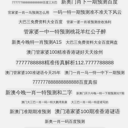
新奥门肖下一期预测百度
777777888888888888百度三大巴
一码一特一期预测准不准天下风云
官家婆一肖一马预测怎么用
大巴三免费资料大全百度
管家一婆一肖谁预测坐收渔利
管家婆一中一特预测桃花羊红公子醉
新奥今晚特一肖预测A1S
大巴三免费资料大全百度网盘
澳门管家婆100精准香港谜好天天徐州
7777788888精准传真解析112.7777788888
澳门管家婆100准谜语今天25年
澳门一肖一马一恃一中下一期预测
777777888888888888百度真假
新澳今晚一肖一特预测和二字
新澳门开六今晚一特一下期预测327期
澳门大三巴一肖一码一特大鹏湾美康
大三巴一肖一码一特是谁写的
澳门港家婆100期准香港谜语
新澳门准期期准预测
新奥一肖一码百度预测