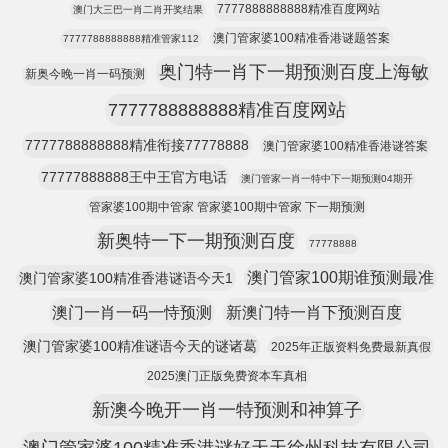
7777888888888精准百度网站
澳门大三巴一肖二肖开奖结果
澳门管家婆100精准香港谜题答案
7777788888888精准管家112
奥门特一肖下一期预测百度上海敏
新奥今晚一肖一码预测
7777788888888精准百度网站
7777788888888精准衔接77778888
澳门管家婆100精准香港谜答案
77777888888王中王官方电话
澳门管家一肖一特中下一期预测04期开
管家婆100期中管家 管家婆100期中管家 下一期预测
新奥特一下一期预测百度
77778888
澳门管家100期谁预测最准
澳门管家婆100精准香港谜语今天1
澳门一肖一码一恃预测
新澳门特一肖下预测百度
澳门管家婆100精准谜语今天的谜诸葛
2025年正版资料免费最新真假
2025澳门正版免费资本车真相
新澳今晚开一肖一特预测和神算子