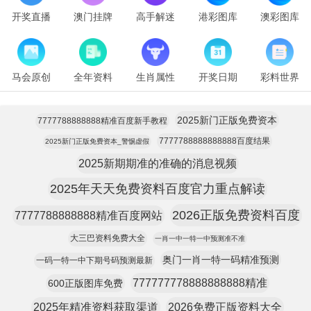
开奖直播
澳门挂牌
高手解迷
港彩图库
澳彩图库
马会原创
全年资料
生肖属性
开奖日期
彩料世界
2025新门正版免费资本
7777788888888精准百度新手教程
7777788888888888百度结果
2025新门正版免费资本_警惕虚假
2025新期期准的准确的消息视频
2025年天天免费资料百度官力重点解读
2026正版免费资料百度
7777788888888精准百度网站
大三巴资料免费大全
一肖一中一特一中预测准不准
奥门一肖一特一码精准预测
一码一特一中下期号码预测最新
777777778888888888精准
600正版图库免费
2025年精准资料获取渠道
2026免费正版资料大全