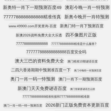
新奥特一肖下一期预测百度49
澳彩今晚一肖一特预测
7777788888888888精准传真
新奥今晚开一肖特预测
新奥门特一肖下预测百度
www.49900.com开奖查询-百度
四不像图片正版
新澳2026資料免费大全大乐透
7777888888888888
7777788888888精准是什么服务?
777777888888888888百度安全吗
澳大三巴的资料免费大全
澳门精准10期谜语百度
二四六香港期期中预测准百度一下
奥门今晚特一肖预测百度
奥门一肖一码一恃预测
澳门一肖下一期预测百度
新澳门天天免费谜语百度
澳门管家婆谜语怎么猜
7777788888888精准衔接和777788888888精准新
2026新门正版免费资本更新百度
澳门一肖一码一特一预测百度