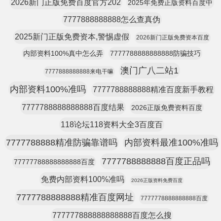
2026新门正版免费百度官方202
2025年免费正版资料百度中
7777888888888怎么查真伪
2025新门正版免费资本,警惕虚假
2026新门正版免费资本百度
内部资料100%真中怎么弄
7777788888888888防骗技巧
澳门广八二站1
7777888888888来电干嘛
内部资料100%准吗
7777788888888精准百度新手教程
7777788888888888百度结果
2026正版免费资料百度
118论坛118资料大全3百度百
7777788888精准防骗靠谱吗
内部资料最准100%准吗
7777788888888百度正品吗
77777788888888888百度
免费内部资料100%准吗
2026正版资料免费百度
7777788888888精准百度网址
7777778888888888百度
777777888888888888百度怎么搜