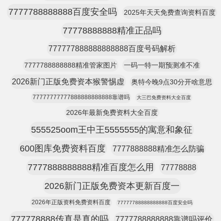
7777788888888百度安全吗
2025年天天免费查询资料百度
77778888888精准正品吗
777777888888888888百度号码解析
7777788888888精准管家图片
一码一特一期预测准不准
2026新门正版免费资本猴警惕虚
奥特今晚9点30分开啥意思
77777777777888888888888靠谱吗
大三巴免费资料大全百度
2026年最新免费资料大全百度
555525oom王中王5555555的寓意和象征
600图库免费资料百度
7777888888精准怎么防骗
7777888888888精准百度怎么用
77778888
2026新门正版免费资本更新百度一
2026年正版资料免费资料百度
77777788888888888百度安全吗
777778888传真是真的吗
7777788888888靠谱吗评价