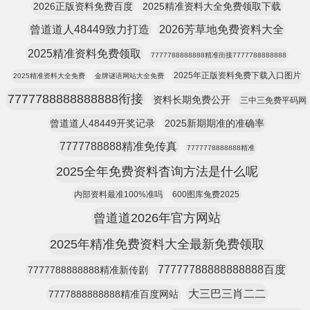
2026正版资料免费百度
2025精准资料大全免费领取下载
曾道道人48449致力打造
2026芳草地免费资料大全
2025精准资料免费领取
7777788888888精准街接7777788888888
2025年正版资料免费下载入口图片
2025精准资料大全免费
金牌谜语网站大全免费
7777788888888888衔接
资料长期免费公开
三中三免费平码网
曾道道人48449开奖记录
2025新期期准的准确率
7777788888精准免传真
7777778888888精准
2025全年免费资料杳询方法是什么呢
内部资料最准100%准吗
600图库兔费2025
曾道道2026年官方网站
2025年精准免费资料大全最新免费领取
77777788888888888百度
7777788888888精准新传剧
大三巴三肖二二
7777888888888精准百度网站