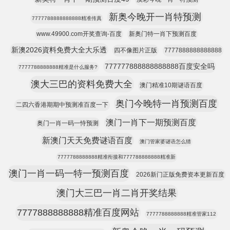
新奥今晚开一肖特预测
7777788888888888精准传真
www.49900.com开奖查询-百度
新奥门特一肖下预测百度
新澳2026資料免费大全大乐透
四不像图片正版
7777888888888888
777777888888888888百度安全吗
7777788888888精准是什么服务?
澳大三巴的资料免费大全
澳门精准10期谜语百度
奥门今晚特一肖预测百度
二四六香港期期中预测准百度一下
澳门一肖下一期预测百度
奥门一肖一码一恃预测
新澳门天天免费谜语百度
澳门管家婆谜语怎么猜
7777788888888精准衔接和777788888888精准新
澳门一肖一码一特一预测百度
2026新门正版免费资本更新百度
澳门大三巴一肖二肖开奖结果
7777888888888精准百度网站
7777788888888精准管家112