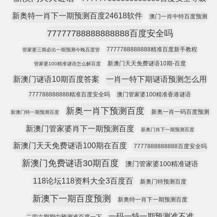
新奥特一肖下一期预测百度24618软件
澳门一肖中特百度预测
77777788888888888百度安全吗
7777788888888精准百度新手教程
管家婆三期必出一期预测今晚百度管
新澳门天天免费谜语10期-百度
管家婆100精准谜语怎么解百度
新澳门谜语10期百度答案
一肖一特下期谜语预测怎么用
777788888888精准百度安全吗
澳门管家婆100精准香港谜语
新奥一肖下预测百度
新奥一肖一码百度预测
新澳门特一期预测百度
新澳门管家婆肖下一期预测百度
新奥门肖下一期预测百度
新澳门天天免费谜语100期在百度
7777888888888百度安全吗
新澳门免费谜语30期百度
澳门管家婆100精准谜语
118论坛118资料大全3百度百
新奥门特预测百度
新澳下一期百度预测
新奥特一肖下一期预测百度
一码一特一期预测准不准