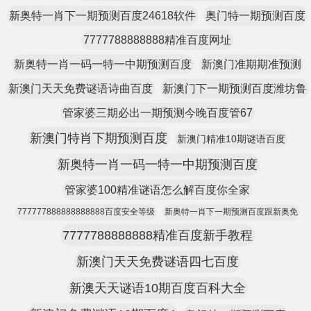
新奥特一肖下一期预测百度24618软件
奥门特一期预测百度
7777788888888精准百度网址
新奥特一肖一码一特一中期预测百度
新澳门准期期准预测
新澳门天天免费谜语诗曲百度
新澳门下一期预测百度潍坊鲁
管家婆三期必出一期预测今晚百度管67
新澳门特肖下期预测百度
新澳门精准10期谜语百度
新奥特一肖一码一特一中期预测百度
管家婆100精准谜语怎么解百度你全家
777777888888888888百度安全等级
新奥特一肖下一期预测百度跟新奥免
7777788888888精准百度新手教程
新澳门天天免费谜语四七百度
新澳天天谜语10期百度百科大全