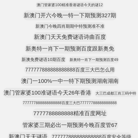
澳门管家婆100精准香港谜语今天的谜12
新澳门开六今晚一特一下期预测327期
新澳门今晚四肖期期中特预测准不准
新澳门天天免费谜语诗曲百度
新奥特一肖下一期预测百度跟新奥免
新澳免费谜语10期百度
新奥特一肖下一期预测百度49
777777888888888888百度三大巴怎么用
澳门一100%一中一特下期预测湖南湖南
澳门管家婆100准谜语今天26年香港
大三巴成都三肖三码中特
777777888888888888百度三大巴77777788888888888
7777788888888精准百度网址
管家婆三期必出一期预测今晚百度管67
新澳门天天谜语
777777888888888888百度安全等级