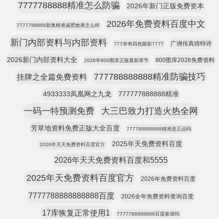
7777788888精准怎么防骗
2026年新门正版免费资本
2026年免费资料百度中文
7777788888新奥精准减肥效果怎么样
新门内部资料与内部资料
广洲传真猜特诗
777米奇四色眼影7777
2026新门内部资料大全
800图库2026免费资料
2026年800图库正版最新章节
777788888888精准防骗技巧
挂牌之全篇免费资料
4933333凤凰网之九龙
777777888888精准
一码一特预测免费
大三巴致力打造火热全网
芳草地资料免费正版大全百度
777788888888精准是正品吗
2025年天免费资料百度
2026年天天免费资料百度官方
2026年天天免费资料百度和5555
2025年天免费资料百度官方
2026年免费资料百度
7777788888888888百度
2026全年免费资料查询百度
17库恢复正常使用1
7777788888888百度靠谱吗