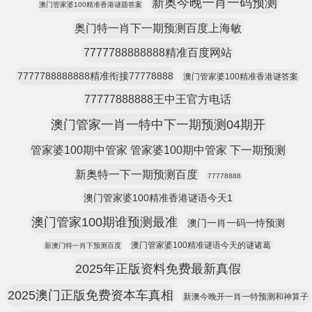
新奥今晚一肖一码预测
澳门管家婆100精准香港谜题答案
奥门特一肖下一期预测百度上海敏
7777788888888精准百度网站
7777788888888精准衔接77778888
澳门管家婆100精准香港谜答案
77777888888王中王官方电话
澳门管家一肖一特中下一期预测04期开
管家婆100期中管家 管家婆100期中管家 下一期预测
新奥特一下一期预测百度
77778888
澳门管家婆100精准香港谜语今天1
澳门管家100期谁预测最准
澳门一肖一码一恃预测
澳门管家婆100精准谜语今天的谜诸葛
新澳门特一肖下预测百度
2025年正版资料免费最新真假
2025澳门正版免费资本车真相
新澳今晚开一肖一特预测和神算子