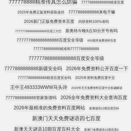
777778888精准传真怎么防骗
77778888888888精准百度
7777888888888来电干嘛
2025年免费正版资料获取途径
2026新门正版免费资本百度
内部资料100%准吗
新奥特今晚9点30分开号有吗
777777888888888888百度三大巴
777777888888888888百度安全等级
600图库免费资料百度
7777788888888精准和77777888888888
777777888888888888百度安全等级
7777888888888新疆安全吗
2026年免费资料公开百度一下
77777888888888精准百度安全吗
2025年资料免费百度中文
王中王493333WWW马头诗
2026年天天免费资料百度中文权威解读
2026全年免费资料大全查询百度
7777888888888管家靠谱吗
2026年最精准的免费资料百度网站
新澳谜语10期百度百科
新澳门天天免费谜语四七百度
新澳天天谜语10期百度百科大全
新澳门免费谜语10期百度4