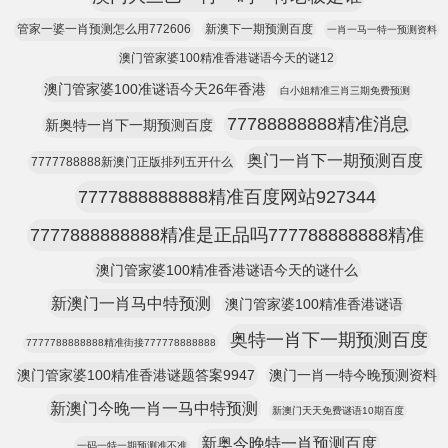
管家一婆一肖预测怎么用772606
新澳下一期预测百度
一肖一马一特一预测资料
澳门管家婆100精准香港谜语今天的谜12
澳门管家婆100准谜语今天26年香港
白小姐精准三肖三期免费预测
77788888888精准消息
新奥特一肖下一期预测百度
奥门一肖下一期预测百度
7777788888新澳门正版排列五开什么
7777888888888精准百度网站927344
7777888888888精准是正品吗777788888888精准
澳门管家婆100精准香港谜语今天的谜什么
新澳门一肖马中特预测
澳门管家婆100精准香港谜语
奥特一肖下一期预测百度
7777788888888精准街接777778888888
澳门管家婆100精准香港谜题答案9947
澳门一肖一特今晚预测资料
新澳门今晚一肖一马中特预测
新澳门天天免费谜语10期百度
新奥今晚特一肖预测百度
一码一特一期预测准不准