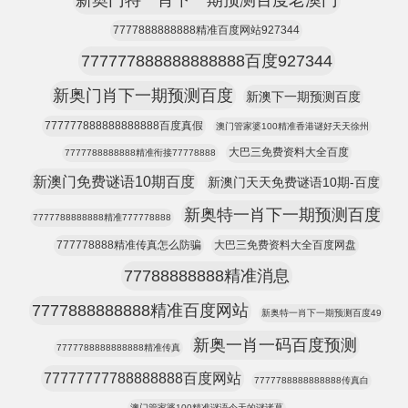
新奥门特一肖下一期预测百度老澳门
7777888888888精准百度网站927344
777777888888888888百度927344
新奥门肖下一期预测百度
新澳下一期预测百度
777777888888888888百度真假
澳门管家婆100精准香港谜好天天徐州
大巴三免费资料大全百度
7777788888888精准衔接77778888
新澳门免费谜语10期百度
新澳门天天免费谜语10期-百度
新奥特一肖下一期预测百度
7777788888888精准777778888
777778888精准传真怎么防骗
大巴三免费资料大全百度网盘
77788888888精准消息
7777888888888精准百度网站
新奥特一肖下一期预测百度49
新奥一肖一码百度预测
7777788888888888精准传真
77777777788888888百度网站
7777788888888888传真白
澳门管家婆100精准谜语今天的谜诸葛