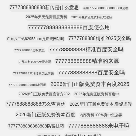
7777888888888新传是什么意思
新疆777788888888888888是啥
2025年天天免费百度资料
2025年免费正版资料获取途径
777777888888888888百度怎么用
7777788888精准2025安全吗
广东八二站82953ccm是正规网站吗
777788888888精准百度安全吗
7777788888是嘛意思
777788888888精准的来源
内部资料100%免费准吗
7777888888888百度安全吗
777778888精准传真怎么防骗
2026新门正版免费资本百度2025
77778888888888精准百度
2026新门正版免费百度官方202
2025年免费正版资料百度中
7777888888888怎么查真伪
2025新门正版免费资本,警惕虚假
2026新门正版免费资本百度
内部资料100%真中怎么弄
7777888888888来电干嘛
7777788888888888防骗技巧