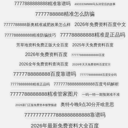
7777888888888精准靠谱吗
493333WWW马头诗背后的故事
7777788888精准怎么防骗
2026年免费资料百度中文
7777788888新奥精准减肥效果怎么样
777788888888精准是正品吗
777788888888精准防骗技巧
芳草地资料免费正版大全百度
2025年天免费资料百度
2026年免费资料百度
7777788888888888百度
2026全年免费资料查询百度
2026年天天免费资料百度官方
7777788888888百度靠谱吗
7777788888888百度安全吗
777777888888888888百度号码解析
77778888888精准正品吗
7777788888888精准管家图片
一码一特一期预测准不准
奥特今晚9点30分开啥意思
2026新门正版免费资本猴警惕虚
77777777777888888888888靠谱吗
2026年最新免费资料大全百度