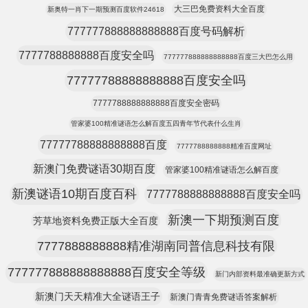
大三巴免费资料大全百度
新奥特一肖下一期预测百度软件24618
777777888888888888百度号码解析
7777788888888百度安全吗
777777888888888888百度三大巴怎么用
77777788888888888百度安全吗
7777788888888888百度安全密码
管家婆100精准谜语怎么解百度五四青年节代表什么生肖
77777788888888888百度
7777788888888精准百度网址
新澳门免费谜语30期百度
管家婆100精准谜语怎么解百度
新澳谜语10期百度百科
7777788888888888百度安全吗
新澳一下期预测百度
芳草地资料免费正版大全百度
7777888888888精准湖南同普信息科技有限
777777888888888888百度安全等级
新门内部资料最准确更新方式
新澳门天天精准大全谜语王子
新澳门青青免费谜语答案解析