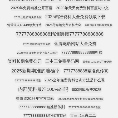
2025年免费精准公开百度
2026年天天免费资料百度与中文
2025精准资料大全免费领取下载
2026正版资料免费百度
曾道道人48449致力打造
2026芳草地免费资料大全
2025精准资料免费领取
7777788888888精准街接7777788888888
金牌谜语网站大全免费
2025精准资料大全免费
7777788888888888衔接
2025年正版资料免费下载入口图片
资料长期免费公开
三中三免费平码网
曾道道人48449开奖记录
2025新期期准的准确率
7777788888精准免传真
2025全年免费资料杳询方法是什么呢
7777778888888精准
内部资料最准100%准吗
600图库兔费2025
曾道道2026年官方网站
2025年精准免费资料大全最新免费领取
7777788888888精准新传剧
77777788888888888百度
大三巴三肖二二
7777888888888精准百度网站