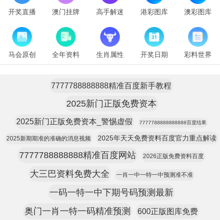
开奖直播
澳门挂牌
高手解迷
港彩图库
澳彩图库
马会原创
全年资料
生肖属性
开奖日期
彩料世界
7777788888888精准百度新手教程
2025新门正版免费资本
2025新门正版免费资本_警惕虚假
7777788888888888百度结果
2025年天天免费资料百度官力重点解读
2025新期期准的准确的消息视频
7777788888888精准百度网站
2026正版免费资料百度
大三巴资料免费大全
一肖一中一特一中预测准不准
一码一特一中下期号码预测最新
奥门一肖一特一码精准预测
600正版图库免费