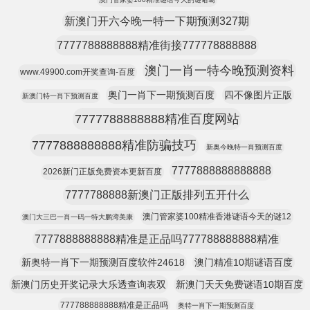
新澳门开六今晚一特一下期预测327期
7777788888888精准街接777778888888
澳门一肖一特今晚预测资料
www.49900.com开奖查询-百度
奥门一肖下一期预测百度
四不像图片正版
新澳门特一肖下预测百度
7777788888888精准百度网站
7777888888888精准防骗技巧
新奥今晚特一肖预测百度
7777888888888888
2026新门正版免费资本更新百度
7777788888新澳门正版排列五开什么
澳门管家婆100精准香港谜语今天的谜12
澳门大三巴一肖一码一特大鹏湾美康
7777888888888精准是正品吗777788888888精准
新奥特一肖下一期预测百度软件24618
澳门精准10期谜语百度
新澳门历史开奖记录大乐透查询表双
新澳门天天免费谜语10期百度
777788888888精准是正品吗
奥特一肖下一期预测百度