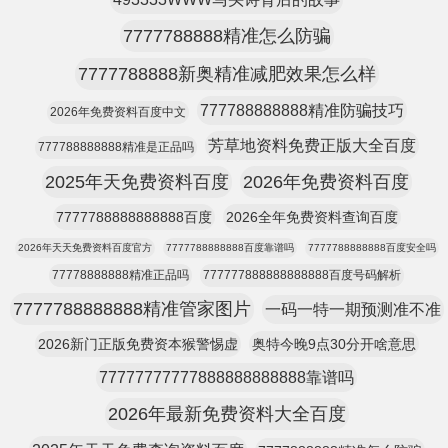
7777788888精准怎么防骗
7777788888新奥精准减肥效果怎么样
777788888888精准防骗技巧
2026年免费资料百度中文
芳草地资料免费正版大全百度
777788888888精准是正品吗
2025年天免费资料百度
2026年免费资料百度
7777788888888888百度
2026全年免费资料查询百度
2026年天天免费资料百度官方
7777788888888百度靠谱吗
7777788888888百度安全吗
77778888888精准正品吗
777777888888888888百度号码解析
7777788888888精准管家图片
一码一特一期预测准不准
2026新门正版免费资本猴警惕虚
奥特今晚9点30分开啥意思
77777777777888888888888靠谱吗
2026年最新免费资料大全百度