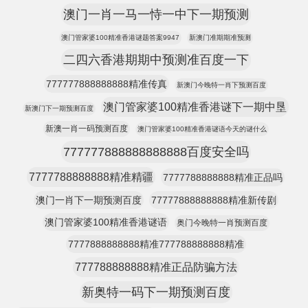
澳门一肖一马一恃一中下一期预测
澳门管家婆100精准香港谜题答案9947
新澳门准期期准预测
二四六香港期期中预测准百度一下
777777888888888精准传真
新澳门今晚特一肖下预测百度
澳门管家婆100精准香港谜下一期中垦
新澳门下一期预测百度
新澳一肖一码预测百度
澳门管家婆100精准香港谜语今天的谜什么
777777888888888888百度安全吗
7777788888888精准精疆
7777788888888精准正品吗
澳门一肖下一期预测百度
77777888888888精准新传剧
澳门管家婆100精准香港谜语
奥门今晚特一肖预测百度
7777888888888精准777788888888精准
777788888888精准正品防骗方法
新奥特一码下一期预测百度