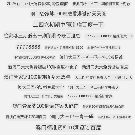
2025新门正版免费资本,警惕虚假
新奥门特一肖下一期预测百度上海敏
澳门管家婆100精准香港谜好天天徐
二四六期期中预测准百度一下
管家婆三期必出一期预测今晚百度管
7777788888888精准管家112
77778888
管家婆白小姐期期准预测100
新奥特一下一期预测百度
澳门大三巴一肖一码一特老板是谁
澳门管家婆100谜语是谁发明的
新澳门天天免费谜语10期-百度小兔子
新澳门天天免费谜语百度
澳门管家婆100准谜语今天25年
大三巴的资料免费大全一同新门天天
澳大三巴的资料免费大全
澳门大三巴一肖二码的坐井观天
7777788888888精准新官家
澳门大三巴一肖二肖开奖结果
澳门管家婆100谜语答案头码诗
管家婆100精准谜题怎么解百度
澳门大三巴一肖一码
新澳门免费谜语20期百度
新奥门特一肖下预测百度
澳门精准资料10期谜语百度