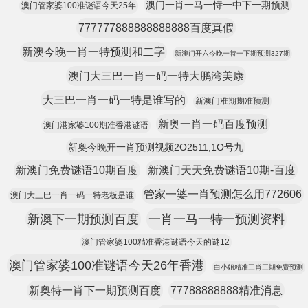
澳门一肖一马一恃一中下一期预测
澳门管家婆100准谜语今天25年
777777888888888888百度真假
新澳今晚一肖一特预测和二字
新澳门开六今晚一特一下期预测327期
澳门大三巴一肖一码一特大鹏湾美康
大三巴一肖一码一特是谁写的
新澳门准期期准预测
新奥一肖一码百度预测
澳门港家婆100期准香港谜语
新奥今晚开一肖预测视频2O2511,1O号九
新澳门免费谜语10期百度
新澳门天天免费谜语10期-百度
管家一婆一肖预测怎么用772606
澳门大三巴一肖一码一特老板是谁
新澳下一期预测百度
一肖一马一特一预测资料
澳门管家婆100精准香港谜语今天的谜12
澳门管家婆100准谜语今天26年香港
白小姐精准三肖三期免费预测
新奥特一肖下一期预测百度
77788888888精准消息