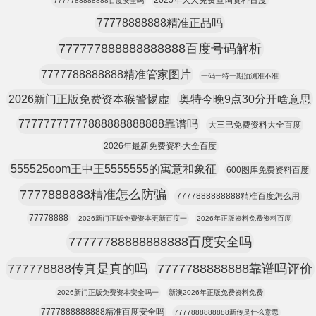
2025年天天免费查询资料百度
7777788888888百度安全吗
77778888888精准正品吗
777777888888888888百度号码解析
7777788888888精准管家图片
一码一特一期预测准不准
2026新门正版免费资本猴警惕虚
奥特今晚9点30分开啥意思
77777777777888888888888靠谱吗
大三巴免费资料大全百度
2026年最新免费资料大全百度
555525oom王中王5555555的寓意和象征
600图库免费资料百度
7777888888精准怎么防骗
7777888888888精准百度怎么用
77778888
2026新门正版免费资本更新百度一
2026年正版资料免费资料百度
77777788888888888百度安全吗
777778888传真是真的吗
7777788888888靠谱吗评价
2026新门正版免费资本安全吗一
新澳2026年正版免费资料免费
7777888888888精准百度安全吗
7777888888888新传是什么意思