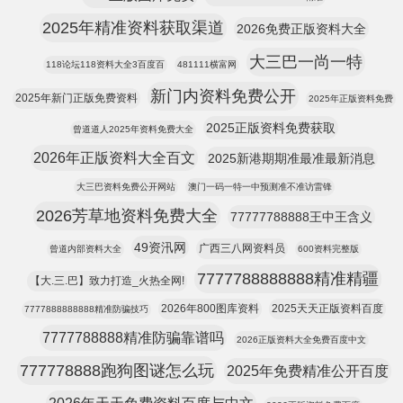
2025年精准资料获取渠道
2026免费正版资料大全
大三巴一尚一特
118论坛118资料大全3百度百
481111横富网
新门内资料免费公开
2025年新门正版免费资料
2025年正版资料免费
2025正版资料免费获取
曾道道人2025年资料免费大全
2026年正版资料大全百文
2025新港期期准最准最新消息
大三巴资料免费公开网站
澳门一码一特一中预测准不准访雷锋
2026芳草地资料免费大全
77777788888王中王含义
49资汛网
广西三八网资料员
曾道内部资料大全
600资料完整版
7777788888888精准精疆
【大.三.巴】致力打造_火热全网!
2026年800图库资料
2025天天正版资料百度
7777888888888精准防骗技巧
7777788888精准防骗靠谱吗
2026正版资料大全免费百度中文
777778888跑狗图谜怎么玩
2025年免费精准公开百度