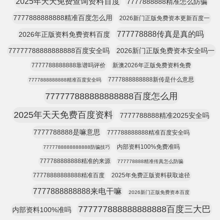
2025年天天免费查询资料百度
7777888888精准怎么防骗
7777888888888精准百度怎么用
2026新门正版免费资本更新百度一
777778888传真是真的吗
2026年正版资料免费资料百度
77777788888888888百度安全吗
2026新门正版免费资本安全吗一
7777788888888靠谱吗评价
新澳2026年正版免费资料免费
7777888888888新传是什么意思
7777888888888精准百度安全吗
777777888888888888百度怎么用
2025年天天免费百度资料
7777788888精准2025安全吗
7777788888是嘛意思
777788888888精准百度安全吗
内部资料100%免费准吗
7777788888888888防骗技巧
777788888888精准的来源
777778888精准传真怎么防骗
77778888888888精准百度
2025年免费正版资料获取途径
7777888888888来电干嘛
2026新门正版免费资本百度
777777888888888888百度三大巴
内部资料100%准吗