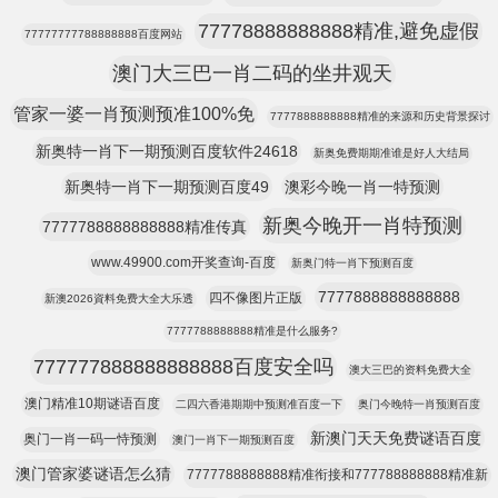
77778888888888精准,避免虚假
77777777788888888百度网站
澳门大三巴一肖二码的坐井观天
管家一婆一肖预测预准100%免
7777888888888精准的来源和历史背景探讨
新奥特一肖下一期预测百度软件24618
新奥免费期期准谁是好人大结局
新奥特一肖下一期预测百度49
澳彩今晚一肖一特预测
新奥今晚开一肖特预测
7777788888888888精准传真
www.49900.com开奖查询-百度
新奥门特一肖下预测百度
7777888888888888
四不像图片正版
新澳2026資料免费大全大乐透
7777788888888精准是什么服务?
777777888888888888百度安全吗
澳大三巴的资料免费大全
澳门精准10期谜语百度
二四六香港期期中预测准百度一下
奥门今晚特一肖预测百度
新澳门天天免费谜语百度
奥门一肖一码一恃预测
澳门一肖下一期预测百度
澳门管家婆谜语怎么猜
7777788888888精准衔接和777788888888精准新