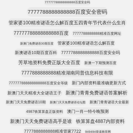
77777788888888888百度安全吗
7777788888888888百度安全密码
管家婆100精准谜语怎么解百度五四青年节代表什么生肖
77777788888888888百度
7777788888888精准百度网址
管家婆100精准谜语怎么解百度
新澳门免费谜语30期百度
新澳谜语10期百度百科
7777788888888888百度安全吗
芳草地资料免费正版大全百度
新澳一下期预测百度
7777888888888精准湖南同普信息科技有限
新门内部资料最准确更新方式
777777888888888888百度安全等级
新澳门青青免费谜语答案解析
新澳门天天精准大全谜语王子
新澳门天天免费谜语10期
新澳门青青谜语大全最新
新澳门天天免费谜语论坛图
澳门一肖一特今晚预测
4987铁算算盘正版资料
新澳门天天免费谜语高手是谁
铁算算盘4887内部资料
7777888888888精准管家7722
949494曾道救世网