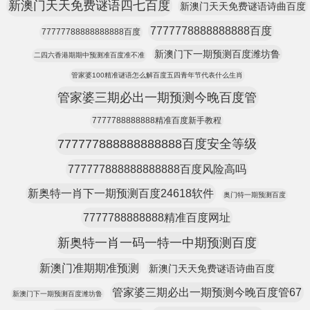
新澳门天天免费谜语四七百度
新澳门天天免费谜语诗曲百度
7777778888888888百度
77777788888888888百度
新澳门下一期预测百度潍坊鲁
二四六香港期期中预测准百度准不准
管家婆100精准谜语怎么解百度五四青年节代表什么生肖
管家婆三期必出一期预测今晚百度管
7777788888888精准百度新手教程
777777888888888888百度安全等级
777777888888888888百度风险高吗
新奥特一肖下一期预测百度24618软件
奥门特一期预测百度
7777788888888精准百度网址
新奥特一肖一码一特一中期预测百度
新澳门准期期准预测
新澳门天天免费谜语诗曲百度
管家婆三期必出一期预测今晚百度管67
新澳门下一期预测百度潍坊鲁