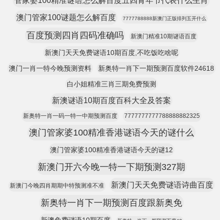
管家婆100精准谜语怎么解百度五四青年节代表什么生肖
澳门管家100谜题怎么解百度
7777788888新澳门正版排列五开什么
百度预测四肖四码准确吗
新澳门精准10期谜语百度
新澳门天天免费谜语10期百度,不吃饭吃啥呢
澳门一肖一特今晚预测资料
新奥特一肖下一期预测百度软件24618
白小姐精准三肖三期免费预测
新澳谜语10期百度百科大全及答案
新奥特一肖一码一特一中期预测百度
7777777777788888882325
澳门管家婆100精准香港谜语今天的谜什么
澳门管家婆100精准香港谜语今天的谜12
新澳门开六今晚一特一下期预测327期
新澳门天天免费谜语诗曲百度
新澳门今晚四肖期期中特预测准不准
新奥特一肖下一期预测百度跟新奥免