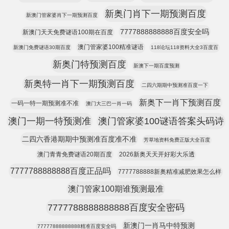
新奥门肖下一期预测百度
新澳门管家婆肖下一期预测百度
7777888888888百度安全吗
新澳门天天免费谜语100期在百度
澳门管家婆100精准谜语
新澳门免费谜语30期百度
118论坛118资料大全3百度百
新奥门特预测百度
新澳下一期百度预测
新奥特一肖下一期预测百度
二四六期期中预测准百度一下
新奥下一肖下预测百度
一码一特一期预测准不准
澳门大三巴一肖一码
澳门一期一特预测准
澳门管家婆100谜语答案头码诗
二四六香港期期中预测准百度准不准
芳草地资料免费正版大全百度
澳门青青免费谜语20期百度
2026新奥天天开好彩大乐透
7777788888888百度正品吗
7777788888新奥精准减肥效果怎么样
澳门管家100期谁预测最准
7777788888888888百度安全密码
新澳门一肖马中特预测
77777888888888精准百度安全吗