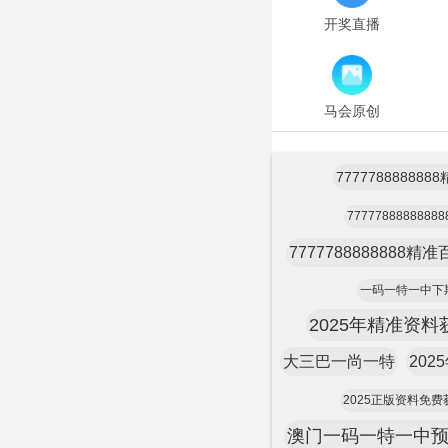
开奖直播
马会原创
7777788888
777778888888
7777788888888精
一码一特一中下
2025年精准资
大三巴一尚一特
20
2025正版资料免费
澳门一码一特一中