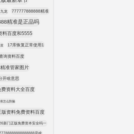
库正版最新章节
777777888888精准
之九龙
88888精准是正品吗
资料百度和5555
17库恢复正常使用1
百度
费查询资料百度
888精准管家图片
0分开啥意思
新免费资料大全百度
8精准怎么防骗
年正版资料免费资料百度
026新门正版免费资本安全吗一
7788888888888888是啥