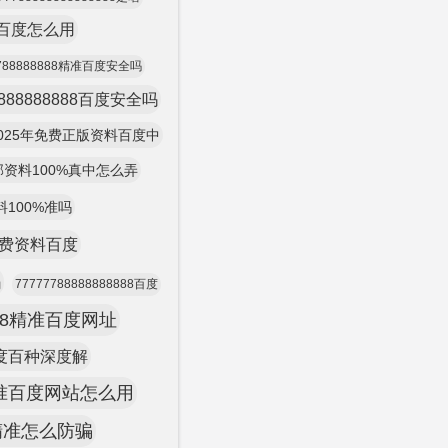
888百度怎么用
7788888888精准百度安全吗
7888888888百度安全吗
025年免费正版资料百度中
部资料100%真中怎么弄
100%准吗
免费资料百度
吗
77777788888888888百度
8888精准百度网址
百度百种深度解
88精准百度网站怎么用
88精准怎么防骗