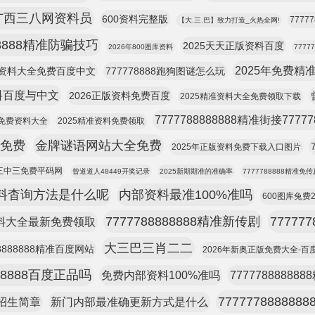
广西三八网资料员
600资料完整版
7777
【大.三.巴】致力打造_火热全网!
888888精准防骗技巧
2025天天正版资料百度
2026年800图库资料
777
2025年免费精
版资料大全免费百度中文
777778888跑狗图谜怎么玩
料百度与中文
2026正版资料免费百度
2025精准资料大全免费领取下载
7777788888888精准街接77777
地免费资料大全
2025精准资料免费领取
全免费
金牌谜语网站大全免费
2025年正版资料免费下载入口图片
三中三免费平码网
曾道道人48449开奖记录
2025新期期准的准确率
7777788888精准免传
资料杳询方法是什么呢
内部资料最准100%准吗
600图库兔费2
7777788888888精准新传剧
77777
资料大全最新免费领取
大三巴三肖二二
88888888精准百度网站
2026年新奥正版免费大全-百度
888888百度正品吗
免费内部资料100%准吗
7777788888
777777888888
招生简章
新门内部最准确更新方式是什么