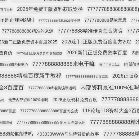
2025年免费正版资料获取途径
777777888888888
费百度资料
ccm是正规网站吗
7777788888是嘛意思
77
7777788888精准2025安全吗
777778888精准传真怎么防骗
777
777788888888精准的来源
2026新门正版免费百度官方202
026新门正版免费资本百度2025
2
2026新门正版免费资本百度
么查真伪
内
2025新门正版免费资本,警惕虚假
7777888888888来电干嘛
内部资料
88888888防骗技巧
澳门广八二站1
88888888精准百度新手教程
2026正版
7777788888888888百度结果
大全3百度百
内部资料最准100%准
7777788888精准防骗靠谱吗
777778888
2026正版资料免费百度
免费内部资料100%准吗
品吗
118论坛118资料大全3
88888百度
777777888888888888百度怎么搜
77778888888
777777888888888888百度三大巴怎么用
百料深度解
77777888
88888精准靠谱吗
493333WWW马头诗背后的故事