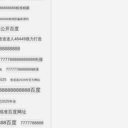
788888888精准精疆
7788888精准防骗靠谱吗
准公开百度
曾道道人48449致力打造
88888888
7777788888888888衔接
7777778888888精准
真
025
曾道道2026年官方网站
788888888888百度
2025年全
888精准百度网址
8888百度
7777788888