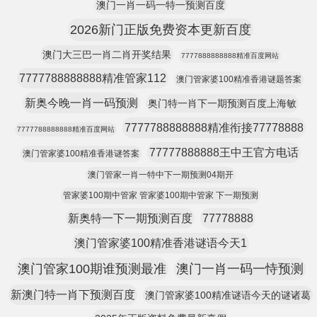
澳门一肖一码一特一预测百度
2026新门正版免费资本更新百度
澳门大三巴一肖二肖开奖结果
7777888888888精准百度网站
7777788888888精准管家112
澳门管家婆100精准香港谜题答案
新奥今晚一肖一码预测
奥门特一肖下一期预测百度上海敏
7777788888888精准衔接77778888
7777788888888精准百度网站
77777888888王中王官方电话
澳门管家婆100精准香港谜答案
澳门管家一肖一特中下一期预测04期开
管家婆100期中管家 管家婆100期中管家 下一期预测
新奥特一下一期预测百度
77778888
澳门管家婆100精准香港谜语今天1
澳门管家100期谁预测最准
澳门一肖一码一恃预测
新澳门特一肖下预测百度
澳门管家婆100精准谜语今天的谜诸葛