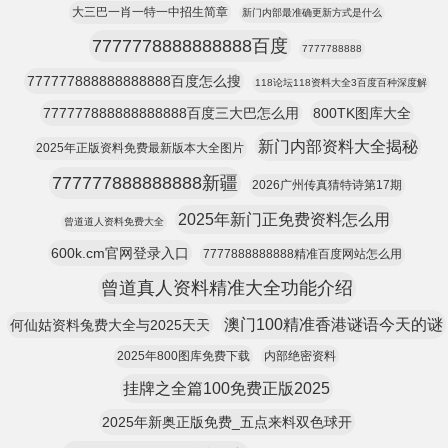
大三巴一肖一特一中招生简章
新门内部最准确更新方式是什么
7777778888888888百度
7777788888
777777888888888888百度怎么搜
118论坛118资料大全3百度百种深度解
777777888888888888百度三大巴怎么用
800TK图库大全
新门内部资料大全揭秘
2025年正版资料免费最新版本大全图片
777777888888888新疆
2026广州传真猜特诗第17期
2025年新门正免费资料怎么用
曾道道人资料免费大全
600k.cm官网登录入口
7777888888888精准百度网站怎么用
曾道真人资料精准大全功能介绍
澳门100精准香港谜语今天的谜
何仙姑资料兔费大全与2025天天
2025年800图库免费下载
内部绝密资料
挂牌之全篇100免费正版2025
2025年新奥正版免费_五点来料双色球开