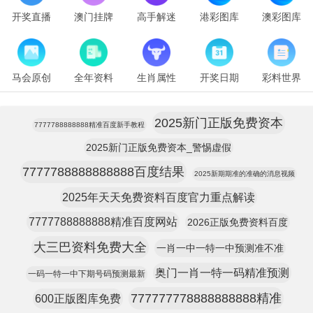
开奖直播
澳门挂牌
高手解迷
港彩图库
澳彩图库
马会原创
全年资料
生肖属性
开奖日期
彩料世界
2025新门正版免费资本
7777788888888精准百度新手教程
2025新门正版免费资本_警惕虚假
7777788888888888百度结果
2025新期期准的准确的消息视频
2025年天天免费资料百度官力重点解读
7777788888888精准百度网站
2026正版免费资料百度
大三巴资料免费大全
一肖一中一特一中预测准不准
奥门一肖一特一码精准预测
一码一特一中下期号码预测最新
777777778888888888精准
600正版图库免费