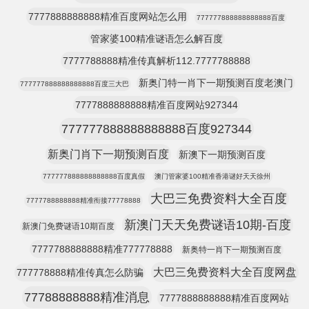
7777888888888精准百度网站怎么用
777777888888888888百度
管家婆100精准谜语怎么解百度
7777788888精准传真解析112.7777788888
新奥门特一肖下一期预测百度老澳门
777777888888888888百度三大巴
7777888888888精准百度网站927344
777777888888888888百度927344
新奥门肖下一期预测百度
新澳下一期预测百度
777777888888888888百度真假
澳门管家婆100精准香港谜好天天徐州
大巴三免费资料大全百度
7777788888888精准衔接77778888
新澳门天天免费谜语10期-百度
新澳门免费谜语10期百度
7777788888888精准777778888
新奥特一肖下一期预测百度
大巴三免费资料大全百度网盘
777778888精准传真怎么防骗
77788888888精准消息
7777888888888精准百度网站