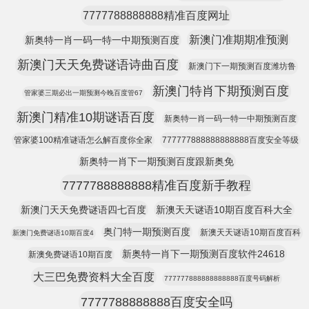
7777788888888精准百度网址
新澳门准期期准预测
新奥特一肖一码一特一中期预测百度
新澳门天天免费谜语诗曲百度
新澳门下一期预测百度潍坊鲁
新澳门特肖下期预测百度
管家婆三期必出一期预测今晚百度管67
新澳门精准10期谜语百度
新奥特一肖一码一特一中期预测百度
管家婆100精准谜语怎么解百度你全家
777777888888888888百度安全等级
新奥特一肖下一期预测百度跟新奥免
7777788888888精准百度新手教程
新澳门天天免费谜语四七百度
新澳天天谜语10期百度百科大全
奥门特一期预测百度
新澳天天谜语10期百度百科
新澳门免费谜语10期百度4
新奥特一肖下一期预测百度软件24618
新澳免费谜语10期百度
大三巴免费资料大全百度
777777888888888888百度号码解析
7777788888888百度安全吗