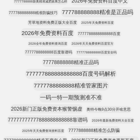
2026年免费资料百度中文
7777788888新奥精准减肥效果怎么样
777788888888精准是正品吗
777788888888精准防骗技巧
芳草地资料免费正版大全百度
2025年天免费资料百度
2026年免费资料百度
7777788888888888百度
2026全年免费资料查询百度
2026年天天免费资料百度官方
7777788888888百度靠谱吗
7777788888888百度安全吗
77778888888精准正品吗
777777888888888888百度号码解析
7777788888888精准管家图片
一码一特一期预测准不准
2026新门正版免费资本猴警惕虚
奥特今晚9点30分开啥意思
77777777777888888888888靠谱吗
2026年最新免费资料大全百度
7777888888精准怎么防骗
2025年天天免费查询资料百度