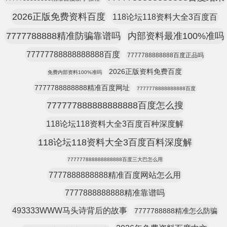
2026正版免费资料百度
118论坛118资料大全3百度百
7777788888精准防骗靠谱吗
内部资料最准100%准吗
77777788888888888百度
7777788888888百度正品吗
2026正版资料免费百度
免费内部资料100%准吗
7777788888888精准百度网址
7777778888888888百度
777777888888888888百度怎么搜
118论坛118资料大全3百度百种深度解
118论坛118资料大全3百度百料深度解
777777888888888888百度三大巴怎么用
7777888888888精准百度网站怎么用
7777888888888精准靠谱吗
493333WWW马头诗背后的故事
7777788888精准怎么防骗