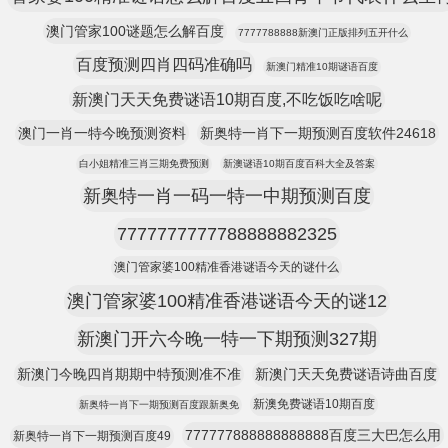
澳门管家100谜题怎么解百度
7777788888新澳门正版排列五开什么
百度预测四肖四码准确吗
新澳门精准10期谜语百度
新澳门天天免费谜语10期百度,不吃饭吃啥呢
澳门一肖一特今晚预测资料
新奥特一肖下一期预测百度软件24618
白小姐精准三肖三期免费预测
新澳谜语10期百度百科大全及答案
新奥特一肖一码一特一中期预测百度
7777777777788888882325
澳门管家婆100精准香港谜语今天的谜什么
澳门管家婆100精准香港谜语今天的谜12
新澳门开六今晚一特一下期预测327期
新澳门今晚四肖期期中特预测准不准
新澳门天天免费谜语诗曲百度
新澳免费谜语10期百度
新奥特一肖下一期预测百度跟新奥免
777777888888888888百度三大巴怎么用
新奥特一肖下一期预测百度49