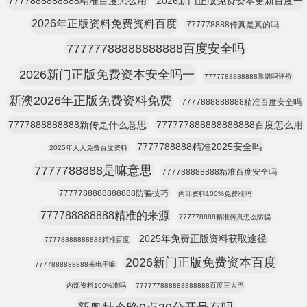
7777888888888精准百度怎么用
2026新门正版免费资本更新百度一
2026年正版资料免费资料百度
777778888传真是真的吗
77777788888888888百度安全吗
2026新门正版免费资本安全吗一
7777788888888靠谱吗评价
新澳2026年正版免费资料免费
7777888888888精准百度安全吗
7777888888888新传是什么意思
777777888888888888百度怎么用
7777788888精准2025安全吗
2025年天天免费百度资料
7777788888是嘛意思
777788888888精准百度安全吗
7777788888888888防骗技巧
内部资料100%免费准吗
777788888888精准的来源
777778888精准传真怎么防骗
2025年免费正版资料获取途径
77778888888888精准百度
2026新门正版免费资本百度
7777888888888来电干嘛
内部资料100%准吗
777777888888888888百度三大巴