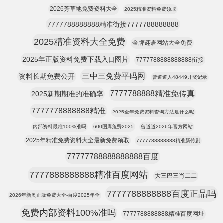
2026芳草地免费资料大全
2025精准资料免费领取
7777788888888精准街接7777788888888
2025精准资料大全免费
金牌谜语网站大全免费
2025年正版资料免费下载入口图片
7777788888888888衔接
三中三免费平码网
资料长期免费公开
曾道道人48449开奖记录
7777788888精准免传真
2025新期期准的准确率
7777778888888精准
2025全年免费资料杳询方法是什么呢
内部资料最准100%准吗
600图库兔费2025
曾道道2026年官方网站
2025年精准免费资料大全最新免费领取
7777788888888精准新传剧
77777788888888888百度
7777888888888精准百度网站
大三巴三肖二二
7777788888888百度正品吗
2026年新奥正版免费大全-百度2025年全
免费内部资料100%准吗
7777788888888精准百度网址