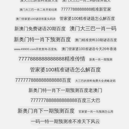
澳大三巴的资料免费大全
澳门大三巴一肖二码的坐井观天
7777788888888精准新官家
澳门大三巴一肖二肖开奖结果
管家婆100精准谜题怎么解百度
澳门管家婆100谜语答案头码诗
澳门大三巴一肖一码
新澳门免费谜语20期百度
新奥门特一肖下预测百度
澳门精准资料10期谜语百度
澳门管家婆100准谜语今天26年香港
www.49900.com开奖查询-百度免.
7777888888888888精准传情
新奥一肖一期预测
管家婆100精准谜语怎么解百度
777777888888888888百度
大三巴的资料免费大全虎略龙韬
新奥门特一肖下一期预测百度老澳门
777777888888888888百度三大巴
新奥门肖下一期预测百度
官家婆一肖一马预测怎么用
一码一特一期预测准不准天下风云