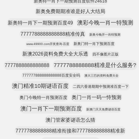
新奥特一肖下一期预测百度软件24618
新奥免费期期准谁是好人大结局
澳彩今晚一肖一特预测
新奥特一肖下一期预测百度49
7777788888888888精准传真
新奥今晚开一肖特预测
新奥门特一肖下预测百度
www.49900.com开奖查询-百度
新澳2026資料免费大全大乐透
四不像图片正版
7777788888888精准是什么服务?
7777888888888888
777777888888888888百度安全吗
澳大三巴的资料免费大全
澳门精准10期谜语百度
二四六香港期期中预测准百度一下
奥门一肖一码一恃预测
奥门今晚特一肖预测百度
澳门一肖下一期预测百度
新澳门天天免费谜语百度
澳门管家婆谜语怎么猜
7777788888888精准衔接和777788888888精准新