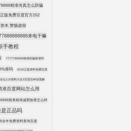
778888精准传真怎么防骗
门正版免费百度官方202
费资本,警惕虚假
77888888888来电干嘛
度新手教程
百
7777788888精准防骗靠谱吗
0%准吗
2026正版资料免费百度
8论坛118资料大全3百度百种深度解
888精准百度网站怎么用
788888新奥精准减肥效果怎么样
精准是正品吗
026全年免费资料查询百度