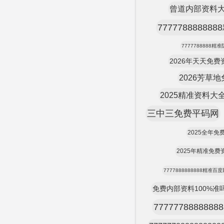
曾道内部资料
77777888888
7777788888精
2026年天天免
2026芳草
2025精准资料大
三中三免费平码网
2025全年
2025年精准免
7777888888888精准百
免费内部资料100%准
777777888888