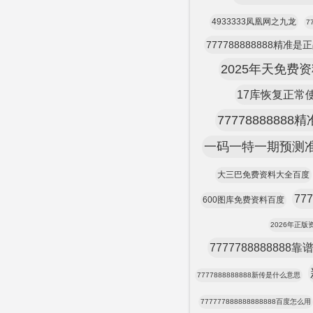
4933333凤凰网之九龙
7
777788888888精准是
2025年天免费
17库恢复正常
7777888888
一码一特一期预测
大三巴免费资料大全百度
77
600图库免费资料百度
2026年正
7777788888888
7777888888888新传是什么意思
777777888888888888百度怎么用