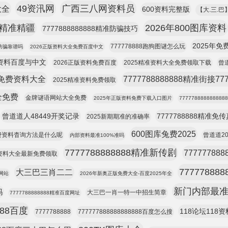
49资汛网
广西三八网资料员
大全
600资料完整版
【大.三.巴
88精准精疆
2026年800图库资料
7777888888888精准防骗技巧
2025年
777778888跑狗图谜怎么玩
准防骗靠谱吗
2026正版资料大全免费百度中文
费资料百度与中文
2026正版资料免费百度
2025精准资料大全免费领取下载
曾
地免费资料大全
7777788888888精准街接777
2025精准资料免费领取
全免费
金牌谜语网站大全免费
2025年正版资料免费下载入口图片
77777888888888
曾道道人48449开奖记录
7777788888精准免传
2025新期期准的准确率
600图库兔费2025
免费资料杳询方法是什么呢
曾道道2
内部资料最准100%准吗
7777788888888精准新传剧
77777788
费资料大全最新免费领取
7777788
大三巴三肖二二
度网站
2026年新奥正版免费大全-百度2025年全
新门内部最
吗
大三巴一肖一特一中招生简章
7777788888888精准百度网址
8888百度
118论坛11
7777788888
777777888888888888百度怎么搜