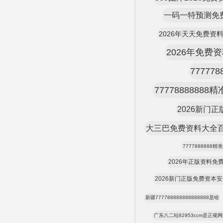
一码一特预测免
2026年天天免费资
2026年免费
77777
77778888888
2026新门
大三巴免费资料大全
7777888888
2026年正版资料免
2026新门正版免费资本
新疆777788888888888888是啥
广东八二站82953ccm是正规