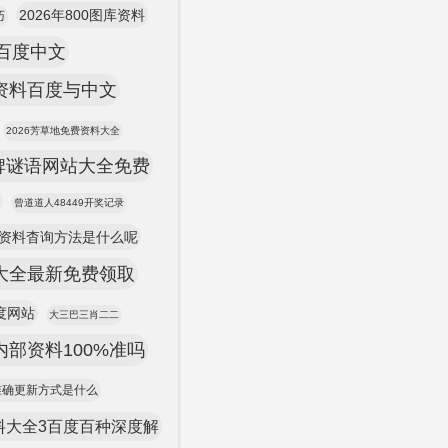
2026年800图库资料
巧
费百度中文
费资料百度与中文
2026芳草地免费资料大全
牌谜语网站大全免费
曾道道人48449开奖记录
费资料杳询方法是什么呢
料大全最新免费领取
百度网站
大三巴三肖二二
内部资料100%准吗
准确更新方式是什么
资料大全3百度百种深度解