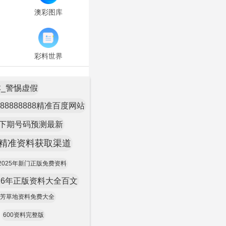
澳彩图库
彩料世界
本_警惕虚假
788888888精准百度网站
下期号码预测最新
5年精准资料获取渠道
2025年新门正版免费资料
026年正版资料大全百文
26芳草地资料免费大全
600资料完整版