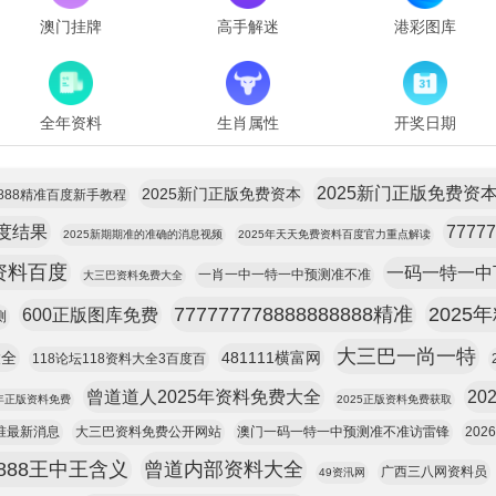
澳门挂牌
高手解迷
港彩图库
全年资料
生肖属性
开奖日期
2025新门正版免费资
2025新门正版免费资本
88888精准百度新手教程
8百度结果
7777
2025新期期准的准确的消息视频
2025年天天免费资料百度官力重点解读
资料百度
一码一特一中
一肖一中一特一中预测准不准
大三巴资料免费大全
777777778888888888精准
202
600正版图库免费
测
大三巴一尚一特
大全
481111横富网
118论坛118资料大全3百度百
曾道道人2025年资料免费大全
2
5年正版资料免费
2025正版资料免费获取
最准最新消息
大三巴资料免费公开网站
澳门一码一特一中预测准不准访雷锋
20
88888王中王含义
曾道内部资料大全
广西三八网资料员
49资汛网