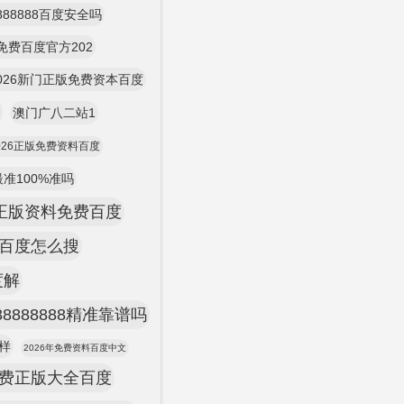
8888888百度安全吗
免费百度官方202
026新门正版免费资本百度
澳门广八二站1
026正版免费资料百度
准100%准吗
6正版资料免费百度
888百度怎么搜
度解
888888888精准靠谱吗
么样
2026年免费资料百度中文
费正版大全百度