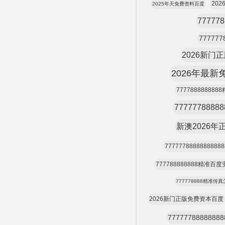
20
2025年天免费资料百度
77777
77777
2026新门
2026年最
77778888888
777777888
新澳2026
77777788888888
777788888888精准百
777778888精准传
2026新门正版免费资本百度
777777888888