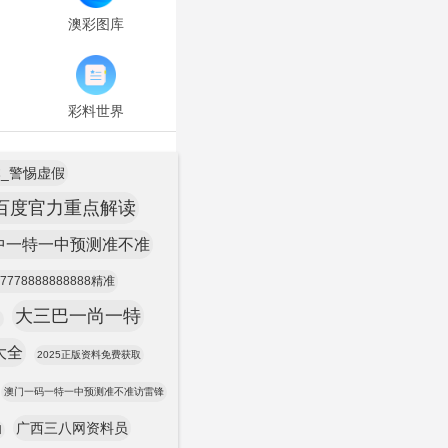
澳彩图库
彩料世界
本_警惕虚假
料百度官力重点解读
中一特一中预测准不准
77778888888888精准
大三巴一尚一特
网
大全
2025正版资料免费获取
澳门一码一特一中预测准不准访雷锋
广西三八网资料员
网