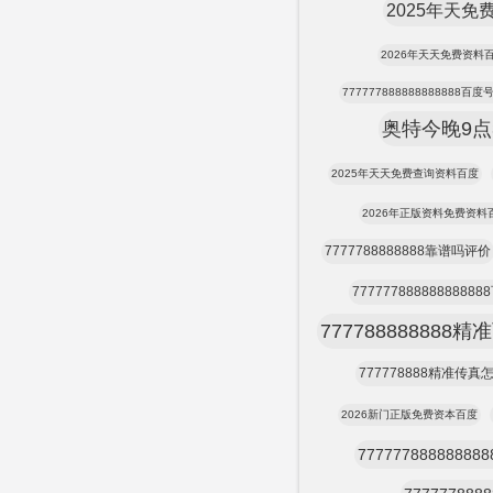
2025年天免
2026年天天免费资料
777777888888888888百
奥特今晚9点
2025年天天免费查询资料百度
2026年正版资料免费资料
7777788888888靠谱吗评价
777777888888888
777788888888
777778888精准传真
2026新门正版免费资本百度
7777778888888