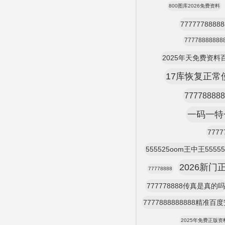
800图库2026免费资料
7777778888
777788888
2025年天免费资料
17库恢复正常
7777888
一码一特
7777
555525oom王中王555
2026新
77778888
777778888传真是真的吗
7777888888888精准百
2025年免费正版