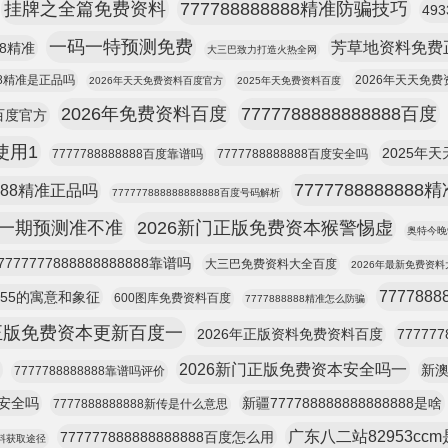
挂牌之全篇免费资料
777788888888精准防骗技巧
49
一码一特预测免费
芳草地资料免费
88精准
大三巴致力打造火热全网
888精准是正品吗
2026年天天免费
2026年天天免费资料百度官方
2025年天免费资料百度
2026年免费资料百度
7777788888888888百度
百度官方
使用1
2025年
7777788888888百度靠谱吗
7777788888888百度安全吗
777778888888
8888精准正品吗
777777888888888888百度号码解析
一期预测准不准
2026新门正版免费资本猴警惕虚
奥特今晚
7777777888888888888靠谱吗
大三巴免费资料大全百度
2026年最新免费资
777788
5555的寓意和象征
600图库免费资料百度
7777888888精准怎么防骗
门正版免费资本更新百度一
2026年正版资料免费资料百度
77777
2026新门正版免费资本安全吗一
新澳
7777788888888靠谱吗评价
度安全吗
新疆777788888888888888是啥
7777888888888新传是什么意思
广东八二站82953cc
777777888888888888百度怎么用
资料获取途径