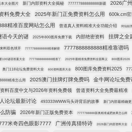
2026广
新门内部资料大全揭秘
版本大全图片
777777888888888新疆
资料免费大全
2025年新门正免费资料怎么用
600k.c
888888精准百度网站怎么用
曾道真人资料精准大全功能介绍
何仙姑资
谜语今天的谜
挂牌之全篇
内部绝密资料
2025年800图库免费下载
7777888888888精准靠谱吗
点来料双色球开
7777788888888精准解密
婆100谜语答案大全
7777888888888精准丫
2025年最精准免费资料全面释义
800图库2026
800图库免费资料2025
77
奥门118论坛免费资料大全
600资料图库大全
2025澳门挂牌灯牌免费吗
金牛网论坛免费
888888精准怎么用
费资料百度中文与2026年资料免费领
曾道资料大全免费最精准
人论坛最新讨论
493333WWW马头诗背后的故事
新门内部最精确更
准怎么防骗
2026年新门正版免费资本
7777788888新奥精准减肥效果怎么样
777米奇四色眼影7777
广洲传真猜特诗
2026新门内部资料大全