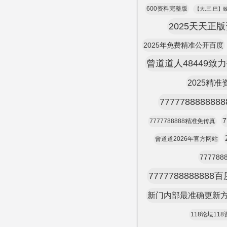
600资料完整版
【大.三.巴】
2025天天正
2025年免费精准公开百度
曾道道人48449致
2025精
777778888888
7
7777788888精准免传真
曾道道2026年官方网站
77778
777778888888
新门内部最准确更新
118论坛11