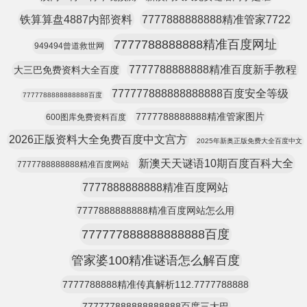
铁算算盘4887内部资料
7777888888888精准管家7722
7777788888888精准百度网址
949494曾道救世网
7777788888888精准百度新手教程
大三巴免费资料大全百度
777777888888888888百度安全等级
7777788888888888百度
7777788888888精准管家图片
600图库免费资料百度
2026正版资料大全免费百度中文宫方
2025年新奥正版免费大全百度中文
新澳天天谜语10期百度百科大全
7777788888888精准百度网站
7777888888888精准百度网站
7777888888888精准百度网站怎么用
777777888888888888百度
管家婆100精准谜语怎么解百度
7777788888精准传真解析112.7777788888
777777888888888888百度三大巴