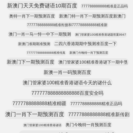
新澳门天天免费谜语10期百度
777788888888精准是正品吗
奥特一肖下一期预测百度
新澳门特一肖下一期预测百度新澳门
7777788888888精准衔接和777788888888精准新
澳门一肖一马一恃一中下一期预测
澳门管家婆100精准香港谜题答案9947
二四六香港期期中预测准百度一下
新澳门准期期准预测
777777888888888精准传真
新澳门今晚特一肖下预测百度
新澳门下一期预测百度
澳门管家婆100精准香港谜下一期中垦
新澳一肖一码预测百度
澳门管家婆100精准香港谜语今天的谜什么
777777888888888888百度安全吗
7777788888888精准精疆
7777788888888精准正品吗
澳门一肖下一期预测百度
77777888888888精准新传剧
奥门今晚特一肖预测百度
澳门管家婆100精准香港谜语