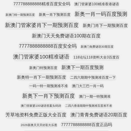
777788888888精准百度安全吗
澳门管家婆100精准香港谜语
新奥一肖一码百度预测
新奥一肖下预测百度
新澳门特一期预测百度
新澳门管家婆肖下一期预测百度
新奥门肖下一期预测百度
新澳门天天免费谜语100期在百度
7777888888888百度安全吗
新澳门免费谜语30期百度
澳门管家婆100精准谜语
118论坛118资料大全3百度百
新澳下一期百度预测
新奥门特预测百度
新奥特一肖下一期预测百度
二四六期期中预测准百度一下
一码一特一期预测准不准
澳门大三巴一肖一码
新奥下一肖下预测百度
澳门一期一特预测准
澳门管家婆100谜语答案头码诗
二四六香港期期中预测准百度准不准
芳草地资料免费正版大全百度
澳门青青免费谜语20期百度
7777788888888百度正品吗
2026新奥天天开好彩大乐透