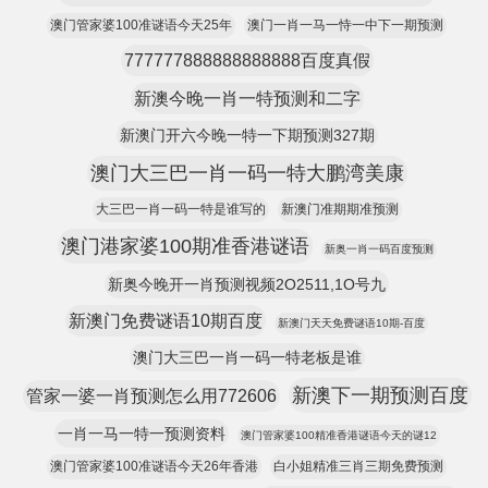
澳门管家婆100准谜语今天25年
澳门一肖一马一恃一中下一期预测
777777888888888888百度真假
新澳今晚一肖一特预测和二字
新澳门开六今晚一特一下期预测327期
澳门大三巴一肖一码一特大鹏湾美康
大三巴一肖一码一特是谁写的
新澳门准期期准预测
澳门港家婆100期准香港谜语
新奥一肖一码百度预测
新奥今晚开一肖预测视频2O2511,1O号九
新澳门免费谜语10期百度
新澳门天天免费谜语10期-百度
澳门大三巴一肖一码一特老板是谁
新澳下一期预测百度
管家一婆一肖预测怎么用772606
一肖一马一特一预测资料
澳门管家婆100精准香港谜语今天的谜12
澳门管家婆100准谜语今天26年香港
白小姐精准三肖三期免费预测