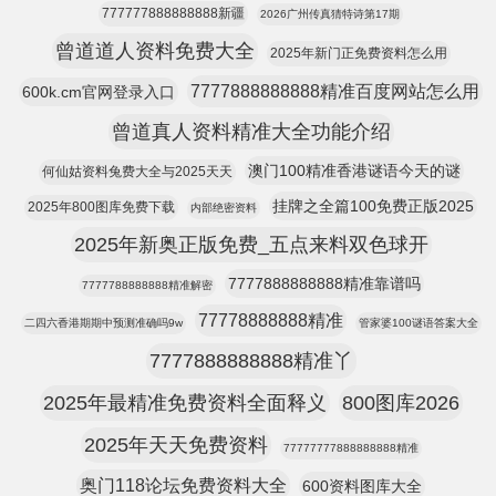
777777888888888新疆
2026广州传真猜特诗第17期
曾道道人资料免费大全
2025年新门正免费资料怎么用
7777888888888精准百度网站怎么用
600k.cm官网登录入口
曾道真人资料精准大全功能介绍
澳门100精准香港谜语今天的谜
何仙姑资料兔费大全与2025天天
挂牌之全篇100免费正版2025
2025年800图库免费下载
内部绝密资料
2025年新奥正版免费_五点来料双色球开
7777888888888精准靠谱吗
7777788888888精准解密
77778888888精准
二四六香港期期中预测准确吗9w
管家婆100谜语答案大全
7777888888888精准丫
2025年最精准免费资料全面释义
800图库2026
2025年天天免费资料
77777777888888888精准
奥门118论坛免费资料大全
600资料图库大全