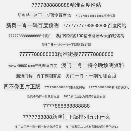
7777888888888精准百度网站
新奥特一肖下一期预测百度49
7777788888888888精准传真
新奥一肖一码百度预测
77777777788888888百度网站
澳门管家婆100精准谜语今天的谜诸葛
7777788888888888传真白
新澳门开六今晚一特一下期预测327期
7777788888888精准街接777778888888
澳门一肖一特今晚预测资料
www.49900.com开奖查询-百度
奥门一肖下一期预测百度
新澳门特一肖下预测百度
四不像图片正版
7777788888888精准百度网站
7777888888888精准防骗技巧
新奥今晚特一肖预测百度
2026新门正版免费资本更新百度
7777888888888888
7777788888新澳门正版排列五开什么
澳门大三巴一肖一码一特大鹏湾美康
澳门管家婆100精准香港谜语今天的谜12