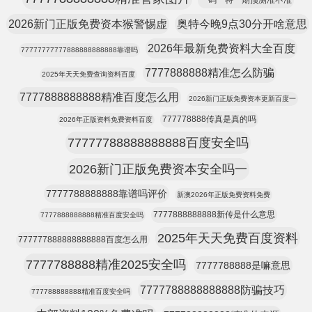
一码一特一期预测准不准
2026新门正版免费资本猴警惕虚
奥特今晚9点30分开啥意思
2026年最新免费资料大全百度
77777777777888888888888靠谱吗
7777888888精准怎么防骗
2025年天天免费查询资料百度
7777888888888精准百度怎么用
2026新门正版免费资本更新百度一
777778888传真是真的吗
2026年正版资料免费资料百度
77777788888888888百度安全吗
2026新门正版免费资本安全吗一
7777788888888靠谱吗评价
新澳2026年正版免费资料免费
7777888888888新传是什么意思
7777888888888精准百度安全吗
2025年天天免费百度资料
777777888888888888百度怎么用
7777788888精准2025安全吗
7777788888是嘛意思
7777788888888888防骗技巧
777788888888精准百度安全吗