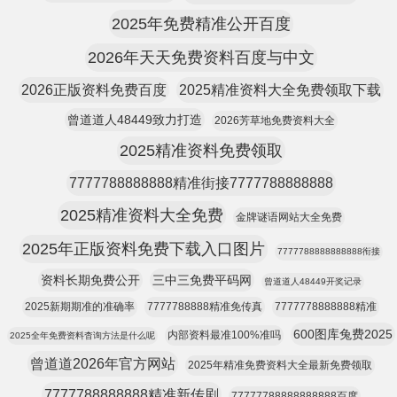
2025年免费精准公开百度
2026年天天免费资料百度与中文
2026正版资料免费百度
2025精准资料大全免费领取下载
曾道道人48449致力打造
2026芳草地免费资料大全
2025精准资料免费领取
7777788888888精准街接7777788888888
2025精准资料大全免费
金牌谜语网站大全免费
2025年正版资料免费下载入口图片
7777788888888888衔接
资料长期免费公开
三中三免费平码网
曾道道人48449开奖记录
2025新期期准的准确率
7777788888精准免传真
7777778888888精准
600图库兔费2025
内部资料最准100%准吗
2025全年免费资料杳询方法是什么呢
曾道道2026年官方网站
2025年精准免费资料大全最新免费领取
7777788888888精准新传剧
77777788888888888百度