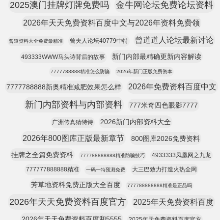
2025澳门挂牌灯牌免费吗
金牛网论坛免费论坛资料
2026年天天免费资料百度中文与2026年资料免费领
曾道道人论坛最新讨论
曾夫人论坛40779中特
曾道资料大全免费最精准
新门内部最精确更新内容解读
493333WWW马头诗背后的故事
7777788888精准怎么防骗
2026年新门正版免费资本
2026年免费资料百度中文
7777788888新奥精准减肥效果怎么样
新门内部资料与内部资料
777米奇四色眼影7777
2026新门内部资料大全
广洲传真猜特诗
2026年800图库正版最新章节
800图库2026免费资料
挂牌之全篇免费资料
4933333凤凰网之九龙
777788888888精准防骗技巧
777777888888精准
大三巴致力打造火热全网
一码一特预测免费
芳草地资料免费正版大全百度
777788888888精准是正品吗
2026年天天免费资料百度官方
2025年天免费资料百度
2026年天天免费资料百度和5555
2025年天免费资料百度官方