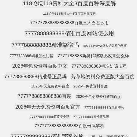
118论坛118资料大全3百度百种深度解
118论坛118资料大全3百度百料深度解
777777888888888888百度三大巴怎么用
7777888888888精准百度网站怎么用
7777888888888精准靠谱吗
493333WWW马头诗背后的故事
7777788888新奥精准减肥效果怎么样
7777788888精准怎么防骗
2026年免费资料百度中文
777788888888精准防骗技巧
777788888888精准是正品吗
芳草地资料免费正版大全百度
2025年天免费资料百度
2026年免费资料百度
7777788888888888百度
2026全年免费资料查询百度
2026年天天免费资料百度官方
7777788888888百度靠谱吗
7777788888888百度安全吗
77778888888精准正品吗
777777888888888888百度号码解析
7777788888888精准管家图片