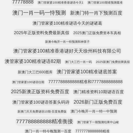
77778888
澳门管家婆100精准香港谜语今天1
澳门管家100期谁预测最准
澳门一肖一码一恃预测
新澳门特一肖下预测百度
澳门管家婆100精准谜语今天的谜诸葛
2025年正版资料免费最新真假
2025澳门正版免费资本车真相
新澳今晚开一肖一特预测和神算子
澳门管家婆100精准香港谜好天天徐州科技有限公司
澳管家婆100精准谜语82期
澳门大三巴一肖一码
2025新澳门免费挂牌真假
澳门管家婆100精准谜底答案
新澳门大三巴600图库
7777788888888精准和7777888888888
澳门管家婆100谜语往期
2025新澳正版资科免费百度
澳门精准资料10期谜语百度
2026新门正版免费百度
澳门管家婆100谜语答案头码诗
澳门今晚开一肖一特一中预测
新澳门天天免费谜语10期-百度免费版
777788888888精准衡接
澳门管家下一期预测结果中山峻
澳门一肖一特今晚预测一百度
7777778888888精准