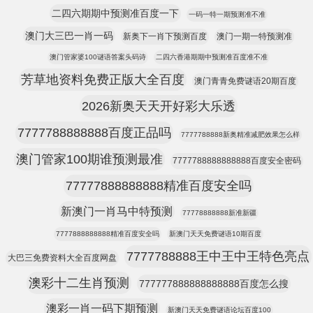
二四六期期中预测准百度一下
一码一特一期预测准不准
澳门大三巴一肖一码
新奥下一肖下预测百度
澳门一期一特预测准
澳门管家婆100谜语答案头码诗
二四六香港期期中预测准百度准不准
芳草地资料免费正版大全百度
澳门青青免费谜语20期百度
2026新奥天天开好彩大乐透
7777788888888百度正品吗
7777788888新奥精准减肥效果怎么样
澳门管家100期谁预测最准
7777788888888888百度安全密码
77777888888888精准百度安全吗
新澳门一肖马中特预测
77778888888新准新疆
7777888888888精准百度安全吗
新澳门天天免费谜语10期百度
7777788888王中王中王特色亮点
大巴三免费资料大全百度网盘
澳彩十二生肖预测
777777888888888888百度怎么搜
澳彩一肖一码下期预测
新澳门天天免费谜语论坛百度100