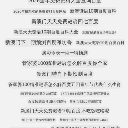
2026全年免费资料大全查询百度
新澳谜语10期百度百科
2026年最精准的免费资料百度网站
新澳门天天免费谜语四七百度
新澳天天谜语10期百度百科大全
新澳门免费谜语10期百度4
新澳门下一期预测百度潍坊鲁
新澳天天谜语10期百度百科
澳彩今晚一肖一特预测
管家婆100精准谜语怎么解百度你全家
新澳门特肖下期预测百度
管家婆100精准谜语怎么解百度五四青年节代表什么生肖
澳门管家100谜题怎么解百度
7777788888新澳门正版排列五开什么
百度预测四肖四码准确吗
新澳门精准10期谜语百度
新澳门天天免费谜语10期百度,不吃饭吃啥呢
澳门一肖一特今晚预测资料
新奥特一肖下一期预测百度软件24618