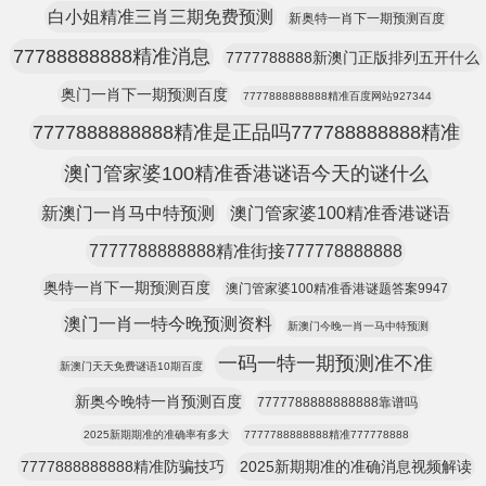
白小姐精准三肖三期免费预测
新奥特一肖下一期预测百度
77788888888精准消息
7777788888新澳门正版排列五开什么
奥门一肖下一期预测百度
7777888888888精准百度网站927344
7777888888888精准是正品吗777788888888精准
澳门管家婆100精准香港谜语今天的谜什么
新澳门一肖马中特预测
澳门管家婆100精准香港谜语
7777788888888精准街接777778888888
奥特一肖下一期预测百度
澳门管家婆100精准香港谜题答案9947
澳门一肖一特今晚预测资料
新澳门今晚一肖一马中特预测
一码一特一期预测准不准
新澳门天天免费谜语10期百度
新奥今晚特一肖预测百度
7777788888888888靠谱吗
2025新期期准的准确率有多大
7777788888888精准777778888
7777888888888精准防骗技巧
2025新期期准的准确消息视频解读