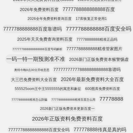
7777788888888888百度
2026年免费资料百度
2026全年免费资料查询百度
17库恢复正常使用1
7777788888888百度安全吗
7777788888888百度靠谱吗
2025年天天免费查询资料百度
77778888888精准正品吗
7777788888888精准管家图片
777777888888888888百度号码解析
一码一特一期预测准不准
2026新门正版免费资本猴警惕虚
77777777777888888888888靠谱吗
奥特今晚9点30分开啥意思
2026年最新免费资料大全百度
大三巴免费资料大全百度
555525oom王中王5555555的寓意和象征
600图库免费资料百度
77778888
7777888888精准怎么防骗
7777888888888精准百度怎么用
2026新门正版免费资本更新百度一
2026年正版资料免费资料百度
777778888传真是真的吗
77777788888888888百度安全吗