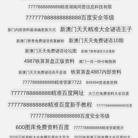
7777888888888精准湖南同普信息科技有限
777777888888888888百度安全等级
新澳门天天精准大全谜语王子
新门内部资料最准确更新方式
新澳门天天免费谜语10期
新澳门青青免费谜语答案解析
新澳门天天免费谜语论坛图
新澳门青青谜语大全最新
4987铁算算盘正版资料
澳门一肖一特今晚预测
铁算算盘4887内部资料
新澳门天天免费谜语高手是谁
7777888888888精准管家7722
949494曾道救世网
7777788888888精准百度网址
大三巴免费资料大全百度
7777788888888精准百度新手教程
7777788888888888百度
777777888888888888百度安全等级
600图库免费资料百度
7777788888888精准管家图片
2026正版资料大全免费百度中文宫方
2025年新奥正版免费大全百度中文