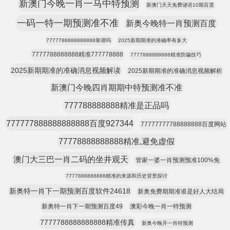
新澳门今晚一肖一马中特预测
新澳门天天免费谜语10期百度
一码一特一期预测准不准
新奥今晚特一肖预测百度
7777788888888888靠谱吗
2025新期期准的准确率有多大
7777788888888精准777778888
7777888888888精准防骗技巧
2025新期期准的准确消息视频解读
2025新期期准的准确消息视频解析
新澳门今晚四肖期期中特预测准不准
777788888888精准是正品吗
777777888888888888百度927344
77777777788888888百度网站
77778888888888精准,避免虚假
澳门大三巴一肖二码的坐井观天
管家一婆一肖预测预准100%免
7777888888888精准的来源和历史背景探讨
新奥特一肖下一期预测百度软件24618
新奥免费期期准谁是好人大结局
新奥特一肖下一期预测百度49
澳彩今晚一肖一特预测
7777788888888888精准传真
新奥今晚开一肖特预测