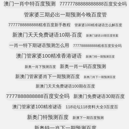
澳门一肖中特百度预测
77777788888888888百度安全吗
管家婆三期必出一期预测今晚百度管
7777788888888精准百度新手教程
管家婆100精准谜语怎么解百度
新澳门天天免费谜语10期-百度
新澳门谜语10期百度答案
一肖一特下期谜语预测怎么用
777788888888精准百度安全吗
澳门管家婆100精准香港谜语
新澳门特一期预测百度
新奥一肖一码百度预测
新奥一肖下预测百度
新澳门管家婆肖下一期预测百度
新奥门肖下一期预测百度
新澳门天天免费谜语100期在百度
7777888888888百度安全吗
新澳门免费谜语30期百度
澳门管家婆100精准谜语
118论坛118资料大全3百度百
新奥门特预测百度
新澳下一期百度预测
新奥特一肖下一期预测百度