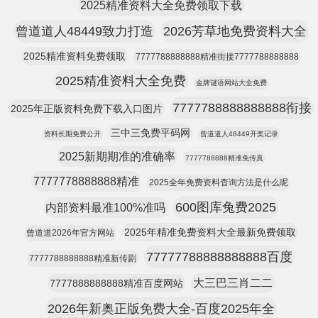
2025精准资料大全免费领取下载
曾道道人48449致力打造
2026芳草地免费资料大全
2025精准资料免费领取
7777788888888精准街接7777788888888
2025精准资料大全免费
金牌谜语网站大全免费
7777788888888888衔接
2025年正版资料免费下载入口图片
三中三免费平码网
资料长期免费公开
曾道道人48449开奖记录
2025新期期准的准确率
7777788888精准免传真
7777778888888精准
2025全年免费资料杳询方法是什么呢
600图库兔费2025
内部资料最准100%准吗
2025年精准免费资料大全最新免费领取
曾道道2026年官方网站
77777788888888888百度
7777788888888精准新传剧
大三巴三肖二二
7777888888888精准百度网站
2026年新奥正版免费大全-百度2025年全