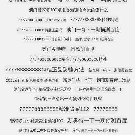
澳门管家婆100精准香港谜下一期中垦
澳门管家婆100精准香港谜语今天的谜什么
7777788888888精准精疆
777777888888888888百度安全吗
澳门一肖下一期预测百度
7777788888888精准正品吗
77777888888888精准新传剧
澳门管家婆100精准香港谜语
奥门今晚特一肖预测百度
7777888888888精准777788888888精准
777788888888精准正品防骗方法
新奥特一码下一期预测百度
新奥门特一肖下一期预测百度上海敏
2025新门正版免费资本,警惕虚假
澳门管家婆100精准香港谜好天天徐
二四六期期中预测准百度一下
管家婆三期必出一期预测今晚百度管
7777788888888精准管家112
77778888
新奥特一下一期预测百度
管家婆白小姐期期准预测100
澳门管家婆100谜语是谁发明的
澳门大三巴一肖一码一特老板是谁