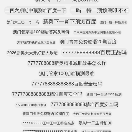
一码一特一期预测准不准
二四六期期中预测准百度一下
新奥下一肖下预测百度
澳门大三巴一肖一码
澳门一期一特预测准
澳门管家婆100谜语答案头码诗
二四六香港期期中预测准百度准不准
澳门青青免费谜语20期百度
芳草地资料免费正版大全百度
7777788888888百度正品吗
2026新奥天天开好彩大乐透
7777788888新奥精准减肥效果怎么样
澳门管家100期谁预测最准
7777788888888888百度安全密码
77777888888888精准百度安全吗
新澳门一肖马中特预测
7777888888888精准百度安全吗
77778888888新准新疆
新澳门天天免费谜语10期百度
大巴三免费资料大全百度网盘
澳彩十二生肖预测
7777788888王中王中王特色亮点
777777888888888888百度怎么搜
澳彩一肖一码下期预测