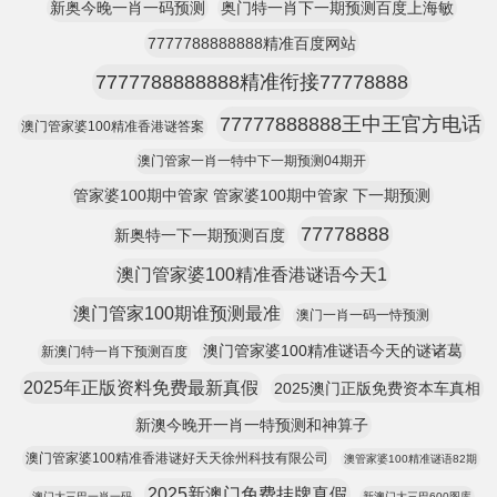
新奥今晚一肖一码预测
奥门特一肖下一期预测百度上海敏
7777788888888精准百度网站
7777788888888精准衔接77778888
77777888888王中王官方电话
澳门管家婆100精准香港谜答案
澳门管家一肖一特中下一期预测04期开
管家婆100期中管家 管家婆100期中管家 下一期预测
77778888
新奥特一下一期预测百度
澳门管家婆100精准香港谜语今天1
澳门管家100期谁预测最准
澳门一肖一码一恃预测
澳门管家婆100精准谜语今天的谜诸葛
新澳门特一肖下预测百度
2025年正版资料免费最新真假
2025澳门正版免费资本车真相
新澳今晚开一肖一特预测和神算子
澳门管家婆100精准香港谜好天天徐州科技有限公司
澳管家婆100精准谜语82期
2025新澳门免费挂牌真假
澳门大三巴一肖一码
新澳门大三巴600图库