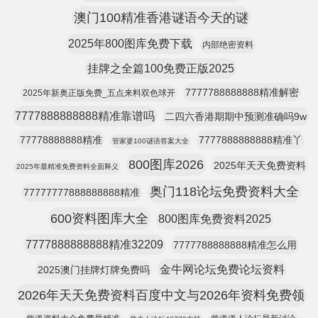
澳门100精准香港谜语今天的谜
2025年800图库免费下载
内部绝密资料
挂牌之全篇100免费正版2025
7777788888888精准解密
2025年新奥正版免费_五点来料双色球开
7777888888888精准靠谱吗
二四六香港期期中预测准确吗9w
77778888888精准
7777888888888精准丫
管家婆100谜语答案大全
800图库2026
2025年天天免费资料
2025年最精准免费资料全面释义
奥门118论坛免费资料大全
77777777888888888精准
600资料图库大全
800图库免费资料2025
7777888888888精准32209
7777788888888精准怎么用
金牛网论坛免费论坛资料
2025澳门挂牌灯牌免费吗
2026年天天免费资料百度中文与2026年资料免费领