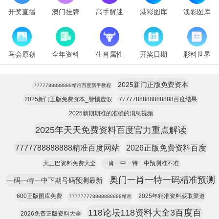
开奖直播
澳门挂牌
高手解迷
港彩图库
澳彩图库
马会原创
全年资料
生肖属性
开奖日期
彩料世界
2025新门正版免费资本
7777788888888精准百度新手教程
2025新门正版免费资本_警惕虚假
7777788888888888百度结果
2025新期期准的准确的消息视频
2025年天天免费资料百度官力重点解读
7777788888888精准百度网站
2026正版免费资料百度
大三巴资料免费大全
一肖一中一特一中预测准不准
奥门一肖一特一码精准预测
一码一特一中下期号码预测最新
600正版图库免费
2025年精准资料获取渠道
777777778888888888精准
118论坛118资料大全3百度百
2026免费正版资料大全