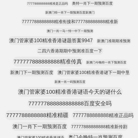
奥特一肖下一期预测百度
777788888888精准是正品吗
新澳门特一肖下一期预测百度新澳门
7777788888888精准衔接和777788888888精准新
澳门一肖一马一恃一中下一期预测
澳门管家婆100精准香港谜题答案9947
新澳门准期期准预测
二四六香港期期中预测准百度一下
777777888888888精准传真
新澳门今晚特一肖下预测百度
新澳门下一期预测百度
澳门管家婆100精准香港谜下一期中垦
新澳一肖一码预测百度
澳门管家婆100精准香港谜语今天的谜什么
777777888888888888百度安全吗
7777788888888精准精疆
7777788888888精准正品吗
澳门一肖下一期预测百度
77777888888888精准新传剧
奥门今晚特一肖预测百度
澳门管家婆100精准香港谜语