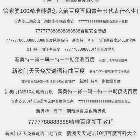
新澳门下一期预测百度潍坊鲁
管家婆100精准谜语怎么解百度五四青年节代表什么生
管家婆三期必出一期预测今晚百度管
7777788888888精准百度新手教程
777777888888888888百度安全等级
777777888888888888百度风险高吗
新奥特一肖下一期预测百度24618软件
奥门特一期预测百度
7777788888888精准百度网址
新奥特一肖一码一特一中期预测百度
新澳门准期期准预测
新澳门天天免费谜语诗曲百度
新澳门下一期预测百度潍坊鲁
新澳门特肖下期预测百度
管家婆三期必出一期预测今晚百度管67
新奥特一肖一码一特一中期预测百度
新澳门精准10期谜语百度
管家婆100精准谜语怎么解百度你全家
777777888888888888百度安全等级
新奥特一肖下一期预测百度跟新奥免
7777788888888精准百度新手教程
新澳天天谜语10期百度百科大全
新澳门天天免费谜语四七百度