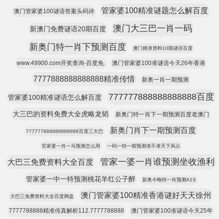
管家婆100精准谜题怎么解百度
澳门管家婆100谜语答案头码诗
澳门大三巴一肖一码
新澳门免费谜语20期百度
新奥门特一肖下预测百度
澳门精准资料10期谜语百度
www.49900.com开奖查询-百度免.
澳门管家婆100准谜语今天26年香港
7777888888888888精准传情
新奥一肖一期预测
777777888888888888百度
管家婆100精准谜语怎么解百度
大三巴的资料免费大全虎略龙韬
新奥门特一肖下一期预测百度老澳门
新奥门肖下一期预测百度
777777888888888888百度三大巴
官家婆一肖一马预测怎么用
一码一特一期预测准不准天下风云
管家一婆一肖谁预测坐收渔利
大巴三免费资料大全百度
管家婆一中一特预测桃花羊红公子醉
新奥今晚特一肖预测A1S
澳门管家婆100精准香港谜好天天徐州
大巴三免费资料大全百度网盘
7777788888精准传真解析112.7777788888
澳门管家婆100准谜语今天25年