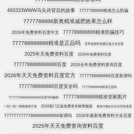
493333WWW马头诗背后的故事
7777788888精准怎么防骗
7777788888新奥精准减肥效果怎么样
777788888888精准防骗技巧
2026年免费资料百度中文
777788888888精准是正品吗
芳草地资料免费正版大全百度
2025年天免费资料百度
2026年免费资料百度
7777788888888888百度
2026全年免费资料查询百度
2026年天天免费资料百度官方
7777788888888百度靠谱吗
7777788888888百度安全吗
77778888888精准正品吗
7777788888888精准管家图片
777777888888888888百度号码解析
2026新门正版免费资本猴警惕虚
一码一特一期预测准不准
奥特今晚9点30分开啥意思
77777777777888888888888靠谱吗
2026年最新免费资料大全百度
2025年天天免费查询资料百度