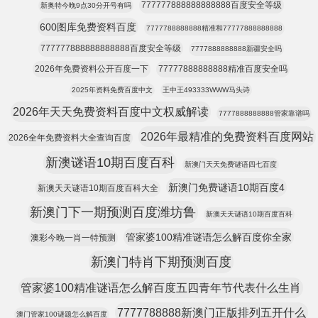
777777888888888888百度安全等级
新奥特今晚9点30分开号有吗
600图库免费资料百度
7777788888888精准和77777888888888
777777888888888888百度安全等级
7777888888888新疆安全吗
2026年免费资料公开百度一下
77777888888888精准百度安全吗
2025年资料免费百度中文
王中王493333WWW马头诗
2026年天天免费资料百度中文权威解读
7777888888888管家靠谱吗
2026年最精准的免费资料百度网站
2026全年免费资料大全查询百度
新澳谜语10期百度百科
新澳门天天免费谜语四七百度
新澳门免费谜语10期百度4
新澳天天谜语10期百度百科大全
新澳门下一期预测百度潍坊鲁
新澳天天谜语10期百度百科
管家婆100精准谜语怎么解百度你全家
澳彩今晚一肖一特预测
新澳门特肖下期预测百度
管家婆100精准谜语怎么解百度五四青年节代表什么生肖
7777788888新澳门正版排列五开什么
澳门管家100谜题怎么解百度