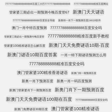
777777888888888888百度三大巴77777788888888888
7777788888888精准百度网址
新澳门天天谜语
管家婆三期必出一期预测今晚百度管67
777777888888888888百度安全等级
新奥特一肖下一期预测百度24618软件
澳门一肖中特百度预测
77777788888888888百度安全吗
7777788888888精准百度新手教程
管家婆三期必出一期预测今晚百度管
新澳门天天免费谜语10期-百度
管家婆100精准谜语怎么解百度
新澳门谜语10期百度答案
一肖一特下期谜语预测怎么用
777788888888精准百度安全吗
澳门管家婆100精准香港谜语
新澳门特一期预测百度
新奥一肖下预测百度
新奥一肖一码百度预测
新奥门肖下一期预测百度
新澳门管家婆肖下一期预测百度
新澳门天天免费谜语100期在百度
7777888888888百度安全吗
澳门管家婆100精准谜语
新澳门免费谜语30期百度