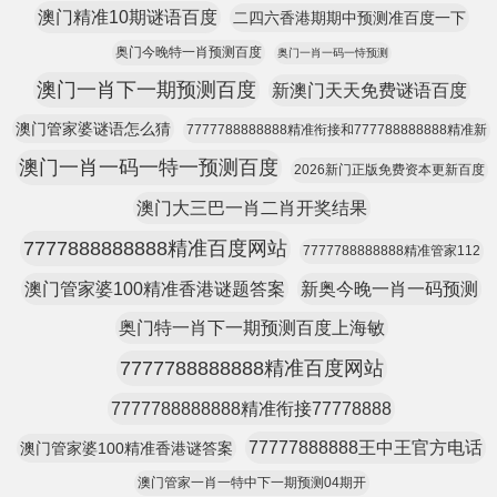
澳门精准10期谜语百度
二四六香港期期中预测准百度一下
奥门今晚特一肖预测百度
奥门一肖一码一恃预测
澳门一肖下一期预测百度
新澳门天天免费谜语百度
澳门管家婆谜语怎么猜
7777788888888精准衔接和777788888888精准新
澳门一肖一码一特一预测百度
2026新门正版免费资本更新百度
澳门大三巴一肖二肖开奖结果
7777888888888精准百度网站
7777788888888精准管家112
澳门管家婆100精准香港谜题答案
新奥今晚一肖一码预测
奥门特一肖下一期预测百度上海敏
7777788888888精准百度网站
7777788888888精准衔接77778888
77777888888王中王官方电话
澳门管家婆100精准香港谜答案
澳门管家一肖一特中下一期预测04期开