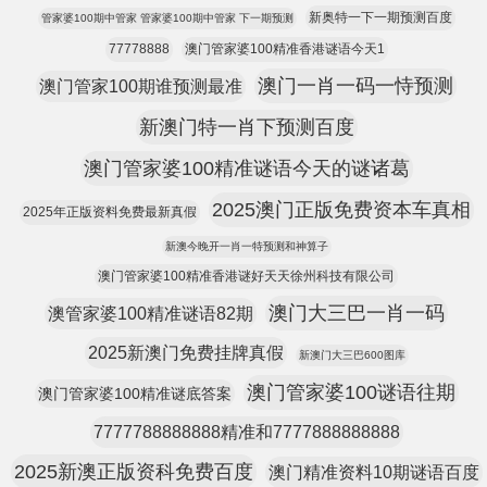
新奥特一下一期预测百度
管家婆100期中管家 管家婆100期中管家 下一期预测
77778888
澳门管家婆100精准香港谜语今天1
澳门一肖一码一恃预测
澳门管家100期谁预测最准
新澳门特一肖下预测百度
澳门管家婆100精准谜语今天的谜诸葛
2025澳门正版免费资本车真相
2025年正版资料免费最新真假
新澳今晚开一肖一特预测和神算子
澳门管家婆100精准香港谜好天天徐州科技有限公司
澳门大三巴一肖一码
澳管家婆100精准谜语82期
2025新澳门免费挂牌真假
新澳门大三巴600图库
澳门管家婆100谜语往期
澳门管家婆100精准谜底答案
7777788888888精准和7777888888888
2025新澳正版资科免费百度
澳门精准资料10期谜语百度