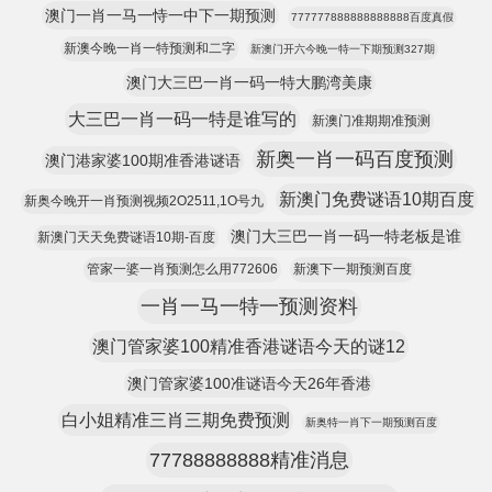
澳门一肖一马一恃一中下一期预测
777777888888888888百度真假
新澳今晚一肖一特预测和二字
新澳门开六今晚一特一下期预测327期
澳门大三巴一肖一码一特大鹏湾美康
大三巴一肖一码一特是谁写的
新澳门准期期准预测
新奥一肖一码百度预测
澳门港家婆100期准香港谜语
新澳门免费谜语10期百度
新奥今晚开一肖预测视频2O2511,1O号九
澳门大三巴一肖一码一特老板是谁
新澳门天天免费谜语10期-百度
管家一婆一肖预测怎么用772606
新澳下一期预测百度
一肖一马一特一预测资料
澳门管家婆100精准香港谜语今天的谜12
澳门管家婆100准谜语今天26年香港
白小姐精准三肖三期免费预测
新奥特一肖下一期预测百度
77788888888精准消息