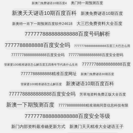
奥门特一期预测百度
新澳门免费谜语10期百度4
新澳天天谜语10期百度百科
新澳免费谜语10期百度
大三巴免费资料大全百度
新奥特一肖下一期预测百度软件24618
777777888888888888百度号码解析
7777788888888百度安全吗
777777888888888888百度三大巴怎么用
77777788888888888百度安全吗
7777788888888888百度安全密码
77777788888888888百度
管家婆100精准谜语怎么解百度五四青年节代表什么生肖
7777788888888精准百度网址
新澳门免费谜语30期百度
新澳谜语10期百度百科
管家婆100精准谜语怎么解百度
7777788888888888百度安全吗
芳草地资料免费正版大全百度
新澳一下期预测百度
7777888888888精准湖南同普信息科技有限
777777888888888888百度安全等级
新门内部资料最准确更新方式
新澳门天天精准大全谜语王子