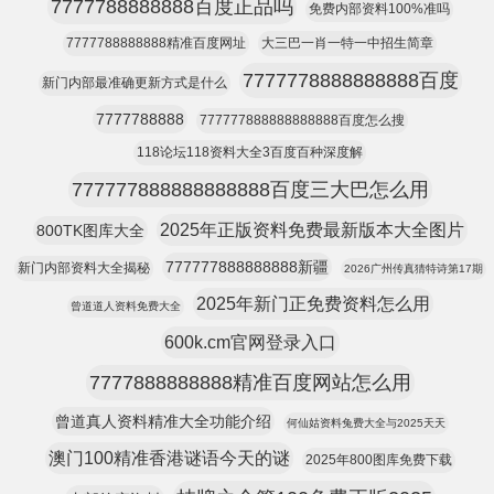
7777788888888百度正品吗
免费内部资料100%准吗
7777788888888精准百度网址
大三巴一肖一特一中招生简章
7777778888888888百度
新门内部最准确更新方式是什么
7777788888
777777888888888888百度怎么搜
118论坛118资料大全3百度百种深度解
777777888888888888百度三大巴怎么用
2025年正版资料免费最新版本大全图片
800TK图库大全
777777888888888新疆
新门内部资料大全揭秘
2026广州传真猜特诗第17期
2025年新门正免费资料怎么用
曾道道人资料免费大全
600k.cm官网登录入口
7777888888888精准百度网站怎么用
曾道真人资料精准大全功能介绍
何仙姑资料兔费大全与2025天天
澳门100精准香港谜语今天的谜
2025年800图库免费下载