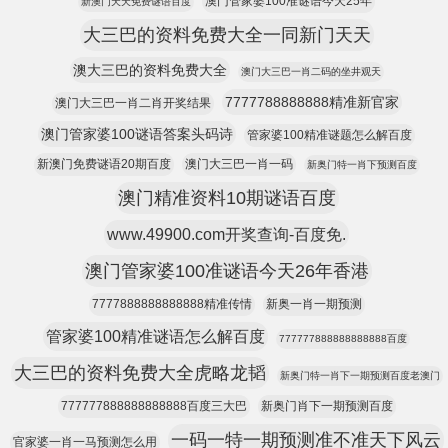
澳门管家婆100准谜语今天25年
新澳门天天免费谜语百度
大三巴的资料免费大全一同新门天天
澳大三巴的资料免费大全
澳门大三巴一肖二码的坐井观天
7777788888888精准新官家
澳门大三巴一肖二肖开奖结果
澳门管家婆100谜语答案头码诗
管家婆100精准谜题怎么解百度
新澳门免费谜语20期百度
澳门大三巴一肖一码
新奥门特一肖下预测百度
澳门精准资料10期谜语百度
www.49900.com开奖查询-百度免.
澳门管家婆100准谜语今天26年香港
7777888888888888精准传情
新奥一肖一期预测
管家婆100精准谜语怎么解百度
777777888888888888百度
大三巴的资料免费大全虎略龙韬
新奥门特一肖下一期预测百度老澳门
777777888888888888百度三大巴
新奥门肖下一期预测百度
一码一特一期预测准不准天下风云
官家婆一肖一马预测怎么用