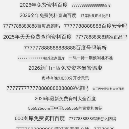
2026年免费资料百度
7777788888888888百度
2026全年免费资料查询百度
17库恢复正常使用1
7777788888888百度安全吗
7777788888888百度靠谱吗
2025年天天免费查询资料百度
77778888888精准正品吗
777777888888888888百度号码解析
一码一特一期预测准不准
7777788888888精准管家图片
2026新门正版免费资本猴警惕虚
奥特今晚9点30分开啥意思
77777777777888888888888靠谱吗
大三巴免费资料大全百度
2026年最新免费资料大全百度
555525oom王中王5555555的寓意和象征
600图库免费资料百度
7777888888精准怎么防骗