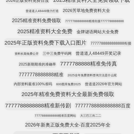
2025精准资料大全免费领取下载
2026正版资料免费百度
2026芳草地免费资料大全
曾道道人48449致力打造
2025精准资料免费领取
7777788888888精准街接7777788888888
2025精准资料大全免费
金牌谜语网站大全免费
2025年正版资料免费下载入口图片
7777788888888888衔接
曾道道人48449开奖记录
三中三免费平码网
资料长期免费公开
7777788888精准免传真
2025新期期准的准确率
7777778888888精准
2025全年免费资料杳询方法是什么呢
内部资料最准100%准吗
曾道道2026年官方网站
600图库兔费2025
2025年精准免费资料大全最新免费领取
7777788888888精准新传剧
77777788888888888百度
7777888888888精准百度网站
大三巴三肖二二
2026年新奥正版免费大全-百度2025年全