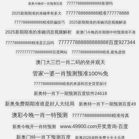
7777788888888888靠谱吗
新奥今晚特一肖预测百度
7777788888888精准777778888
2025新期期准的准确率有多大
7777888888888精准防骗技巧
2025新期期准的准确消息视频解读
2025新期期准的准确消息视频解析
新澳门今晚四肖期期中特预测准不准
777777888888888888百度927344
777788888888精准是正品吗
77777777788888888百度网站
77778888888888精准,避免虚假
澳门大三巴一肖二码的坐井观天
管家一婆一肖预测预准100%免
7777888888888精准的来源和历史背景探讨
新奥特一肖下一期预测百度软件24618
新奥免费期期准谁是好人大结局
新奥特一肖下一期预测百度49
澳彩今晚一肖一特预测
7777788888888888精准传真
www.49900.com开奖查询-百度
新奥今晚开一肖特预测
新奥门特一肖下预测百度
新澳2026資料免费大全大乐透