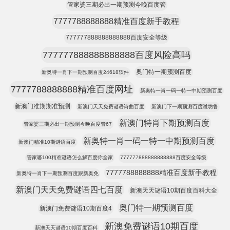
管家婆三期必出一期预测今晚百度管
7777788888888精准百度新手教程
777777888888888888百度安全等级
777777888888888888百度风险高吗
奥门特一期预测百度
新奥特一肖下一期预测百度24618软件
7777788888888精准百度网址
新奥特一肖一码一特一中期预测百度
新澳门准期期准预测
新澳门天天免费谜语诗曲百度
新澳门下一期预测百度潍坊鲁
新澳门特肖下期预测百度
管家婆三期必出一期预测今晚百度管67
新奥特一肖一码一特一中期预测百度
新澳门精准10期谜语百度
管家婆100精准谜语怎么解百度你全家
777777888888888888百度安全等级
7777788888888精准百度新手教程
新奥特一肖下一期预测百度跟新奥免
新澳门天天免费谜语四七百度
新澳天天谜语10期百度百科大全
奥门特一期预测百度
新澳门免费谜语10期百度4
新澳免费谜语10期百度
新澳天天谜语10期百度百科