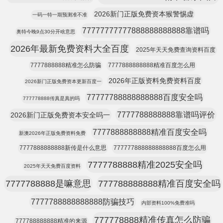
2026新门正版免费资本猴警惕虚
一码一特一期预测准不准
77777777777888888888888靠谱吗
奥特今晚9点30分开啥意思
2026年最新免费资料大全百度
2025年天天免费查询资料百度
7777888888精准怎么防骗
7777888888888精准百度怎么用
2026年正版资料免费资料百度
2026新门正版免费资本更新百度一
77777788888888888百度安全吗
777778888传真是真的吗
7777788888888靠谱吗评价
2026新门正版免费资本安全吗一
7777888888888精准百度安全吗
新澳2026年正版免费资料免费
7777888888888新传是什么意思
777777888888888888百度怎么用
7777788888精准2025安全吗
2025年天天免费百度资料
7777788888是嘛意思
777788888888精准百度安全吗
7777788888888888防骗技巧
内部资料100%免费准吗
777778888精准传真怎么防骗
777788888888精准的来源