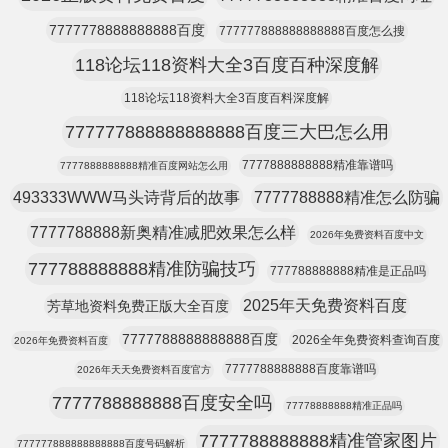
7777778888888888百度
777777888888888888百度怎么搜
118论坛118资料大全3百度百种深度解
118论坛118资料大全3百度百料深度解
777777888888888888百度三大巴怎么用
7777888888888精准靠谱吗
7777888888888精准百度网站怎么用
493333WWW马头诗背后的故事
7777788888精准怎么防骗
7777788888新奥精准减肥效果怎么样
2026年免费资料百度中文
777788888888精准防骗技巧
777788888888精准是正品吗
2025年天免费资料百度
芳草地资料免费正版大全百度
7777788888888888百度
2026全年免费资料查询百度
2026年免费资料百度
7777788888888百度靠谱吗
2026年天天免费资料百度官方
7777788888888百度安全吗
77778888888精准正品吗
7777788888888精准管家图片
777777888888888888百度号码解析