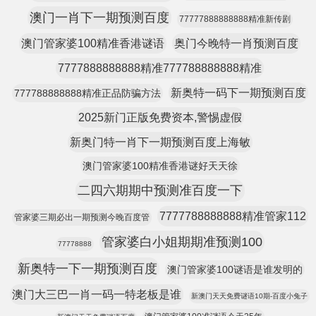
澳门一肖下一期预测百度
77777888888888精准新传剧
澳门管家婆100精准香港谜语
奥门今晚特一肖预测百度
7777888888888精准777788888888精准
新奥特一码下一期预测百度
777788888888精准正品防骗方法
2025新门正版免费资本,警惕虚假
新奥门特一肖下一期预测百度上海敏
澳门管家婆100精准香港谜好天天徐
二四六期期中预测准百度一下
7777788888888精准管家112
管家婆三期必出一期预测今晚百度管
管家婆白小姐期期准预测100
77778888
新奥特一下一期预测百度
澳门管家婆100谜语是谁发明的
澳门大三巴一肖一码一特老板是谁
新澳门天天免费谜语10期-百度小兔子