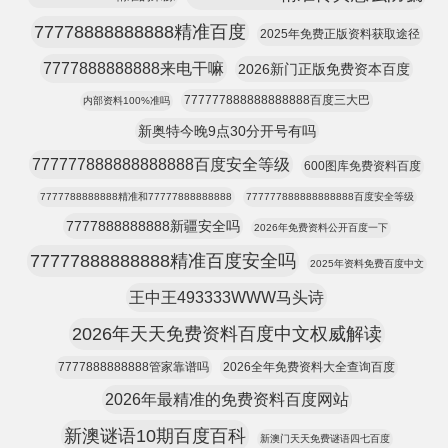
77778888888888精准百度
2025年免费正版资料获取途径
7777888888888来电干嘛
2026新门正版免费资本百度
777777888888888888百度三大巴
内部资料100%准吗
新奥特今晚9点30分开号有吗
777777888888888888百度安全等级
600图库免费资料百度
7777788888888精准和77777888888888
777777888888888888百度安全等级
7777888888888新疆安全吗
2026年免费资料公开百度一下
77777888888888精准百度安全吗
2025年资料免费百度中文
王中王493333WWW马头诗
2026年天天免费资料百度中文权威解读
7777888888888管家靠谱吗
2026全年免费资料大全查询百度
2026年最精准的免费资料百度网站
新澳谜语10期百度百科
新澳门天天免费谜语四七百度