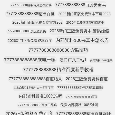
7777888888888百度安全吗
777778888精准传真怎么防骗
77778888888888精准百度
2026新门正版免费资本百度2025
2026新门正版免费百度官方202
2025年免费正版资料百度中
2025新门正版免费资本,警惕虚假
7777888888888怎么查真伪
内部资料100%真中怎么弄
2026新门正版免费资本百度
7777788888888888防骗技巧
7777888888888来电干嘛
澳门广八二站1
内部资料100%准吗
7777788888888精准百度新手教程
7777788888888888百度结果
2026正版免费资料百度
7777788888精准防骗靠谱吗
118论坛118资料大全3百度百
内部资料最准100%准吗
77777788888888888百度
免费内部资料100%准吗
7777788888888百度正品吗
2026正版资料免费百度
7777788888888精准百度网址