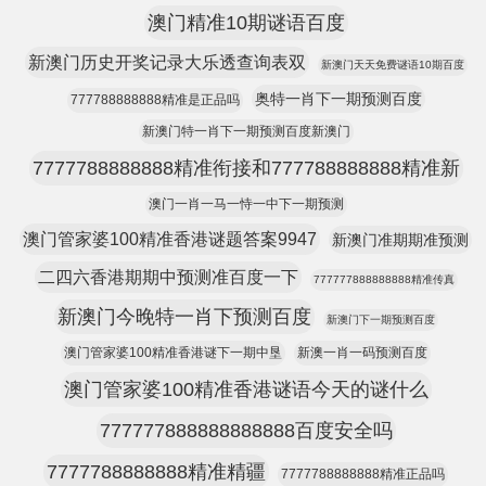
澳门精准10期谜语百度
新澳门历史开奖记录大乐透查询表双
新澳门天天免费谜语10期百度
奥特一肖下一期预测百度
777788888888精准是正品吗
新澳门特一肖下一期预测百度新澳门
7777788888888精准衔接和777788888888精准新
澳门一肖一马一恃一中下一期预测
澳门管家婆100精准香港谜题答案9947
新澳门准期期准预测
二四六香港期期中预测准百度一下
777777888888888精准传真
新澳门今晚特一肖下预测百度
新澳门下一期预测百度
澳门管家婆100精准香港谜下一期中垦
新澳一肖一码预测百度
澳门管家婆100精准香港谜语今天的谜什么
777777888888888888百度安全吗
7777788888888精准精疆
7777788888888精准正品吗