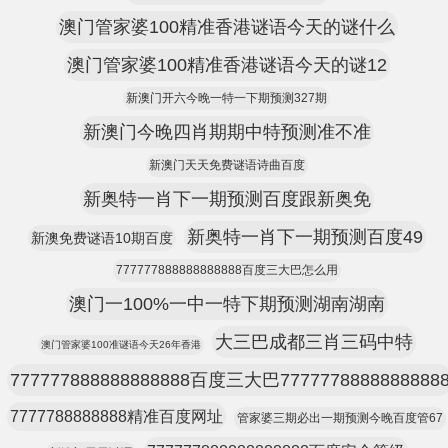
澳门管家婆100精准香港谜语今天的谜什么
澳门管家婆100精准香港谜语今天的谜12
新澳门开六今晚一特一下期预测327期
新澳门今晚四肖期期中特预测准不准
新澳门天天免费谜语诗曲百度
新奥特一肖下一期预测百度跟新奥免
新奥特一肖下一期预测百度49
新澳免费谜语10期百度
777777888888888888百度三大巴怎么用
澳门一100%一中一特下期预测湖南湖南
大三巴成都三肖三码中特
澳门管家婆100准谜语今天26年香港
777777888888888888百度三大巴7777778888888888
7777788888888精准百度网址
管家婆三期必出一期预测今晚百度管67